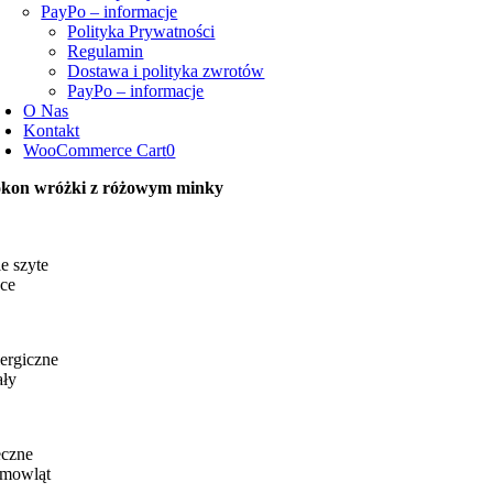
PayPo – informacje
Polityka Prywatności
Regulamin
Dostawa i polityka zwrotów
PayPo – informacje
O Nas
Kontakt
WooCommerce Cart
0
kon wróżki z różowym minky
e szyte
ce
ergiczne
ały
eczne
emowląt