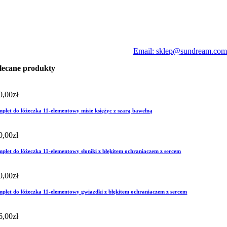
Email: sklep@sundream.com
lecane produkty
0,00
zł
plet do łóżeczka 11-elementowy misie księżyc z szarą bawełną
0,00
zł
plet do łóżeczka 11-elementowy słoniki z błękitem ochraniaczem z sercem
0,00
zł
plet do łóżeczka 11-elementowy gwiazdki z błękitem ochraniaczem z sercem
6,00
zł