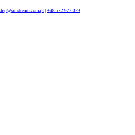
klep@sundream.com.pl
|
+48 572 977 079
572 977 079
SKLEP@SUNDREAM.PL
ZAPRASZAMY!