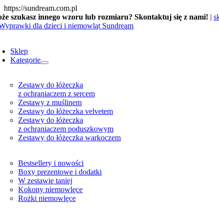
Skip
https://sundream.com.pl
to
że szukasz innego wzoru lub rozmiaru? Skontaktuj się z nami!
|
s
content
oggle
avigation
Sklep
Kategorie
Zestawy do łóżeczka
z ochraniaczem z sercem
Zestawy z muślinem
Zestawy do łóżeczka velvetem
Zestawy do łóżeczka
z ochraniaczem poduszkowym
Zestawy do łóżeczka warkoczem
Bestsellery i nowości
Boxy prezentowe i dodatki
W zestawie taniej
Kokony niemowlęce
Rożki niemowlęce