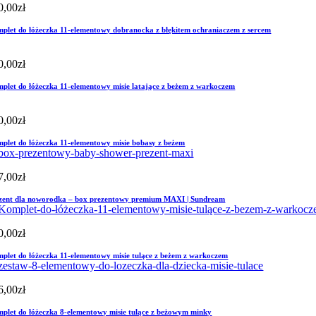
0,00
zł
plet do łóżeczka 11-elementowy dobranocka z błękitem ochraniaczem z sercem
0,00
zł
plet do łóżeczka 11-elementowy misie latające z beżem z warkoczem
0,00
zł
plet do łóżeczka 11-elementowy misie bobasy z beżem
7,00
zł
zent dla noworodka – box prezentowy premium MAXI | Sundream
0,00
zł
plet do łóżeczka 11-elementowy misie tulące z beżem z warkoczem
6,00
zł
plet do łóżeczka 8-elementowy misie tulące z beżowym minky