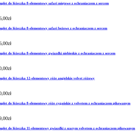
plet do łóżeczka 8-elementowy safari miętowe z ochraniaczem z sercem
6,00
zł
plet do łóżeczka 8-elementowy safari beżowe z ochraniaczem z sercem
6,00
zł
plet do łóżeczka 8-elementowy gwiazdki niebieskie z ochraniaczem z sercem
0,00
zł
plet do łóżeczka 12-elementowy róże angielskie velvet różowy
0,00
zł
plet do łóżeczka 8-elementowy róże cygańskie z velvetem z ochraniaczem pikowanym
9,00
zł
plet do łóżeczka 11-elementowy gwiazdki z szarym velvetem z ochraniaczem pikowanym