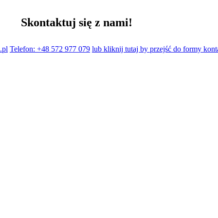
Skontaktuj się z nami!
.pl
Telefon: +48 572 977 079
lub kliknij tutaj by przejść do formy kon