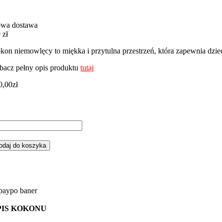
wa dostawa
 zł
kon niemowlęcy to miękka i przytulna przestrzeń, która zapewnia dzie
bacz pełny opis produktu
tutaj
0,00
zł
ść
kon
óżki
odaj do koszyka
żowym
nky
PIS KOKONU