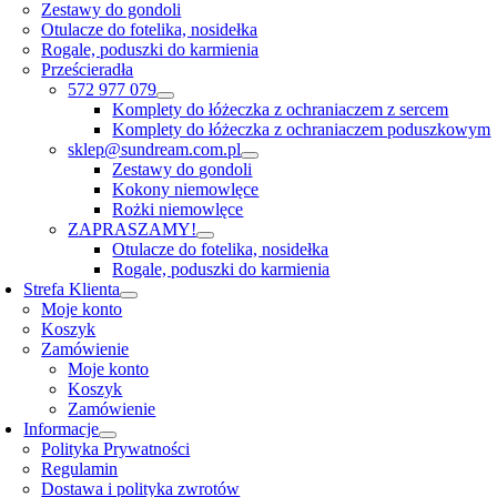
Zestawy do gondoli
Otulacze do fotelika, nosidełka
Rogale, poduszki do karmienia
Prześcieradła
572 977 079
Komplety do łóżeczka z ochraniaczem z sercem
Komplety do łóżeczka z ochraniaczem poduszkowym
sklep@sundream.com.pl
Zestawy do gondoli
Kokony niemowlęce
Rożki niemowlęce
ZAPRASZAMY!
Otulacze do fotelika, nosidełka
Rogale, poduszki do karmienia
Strefa Klienta
Moje konto
Koszyk
Zamówienie
Moje konto
Koszyk
Zamówienie
Informacje
Polityka Prywatności
Regulamin
Dostawa i polityka zwrotów