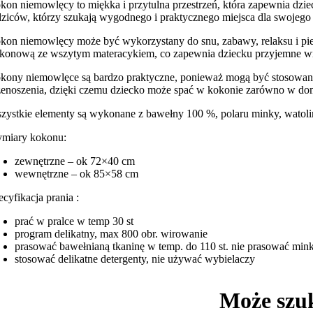
kon niemowlęcy to miękka i przytulna przestrzeń, która zapewnia dzie
dziców, którzy szukają wygodnego i praktycznego miejsca dla swojego 
kon niemowlęcy może być wykorzystany do snu, zabawy, relaksu i pie
likonową ze wszytym materacykiem, co zapewnia dziecku przyjemne w
kony niemowlęce są bardzo praktyczne, ponieważ mogą być stosowane w
zenoszenia, dzięki czemu dziecko może spać w kokonie zarówno w domu
zystkie elementy są wykonane z bawełny 100 %, polaru minky, watoliny
miary kokonu:
zewnętrzne – ok 72×40 cm
wewnętrzne – ok 85×58 cm
ecyfikacja prania :
prać w pralce w temp 30 st
program delikatny, max 800 obr. wirowanie
prasować bawełnianą tkaninę w temp. do 110 st. nie prasować min
stosować delikatne detergenty, nie używać wybielaczy
Może szu