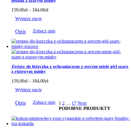
polana z szarym minky
stronie
produktu
Zakres
159,00
zł
–
184,00
zł
cen:
Wybierz opcje
od
159,00zł
Ten
do
Opis
Zobacz opis
produkt
184,00zł
ma
wiele
wariantów.
Opcje
można
wybrać
Zestaw do łóżeczka z ochraniaczem z sercem misie girl szare
na
z różowym minky
stronie
produktu
Zakres
159,00
zł
–
184,00
zł
cen:
Wybierz opcje
od
159,00zł
Ten
do
Opis
Zobacz opis
1
2
…
17
Next
produkt
184,00zł
PODOBNE PRODUKTY
ma
wiele
wariantów.
Opcje
można