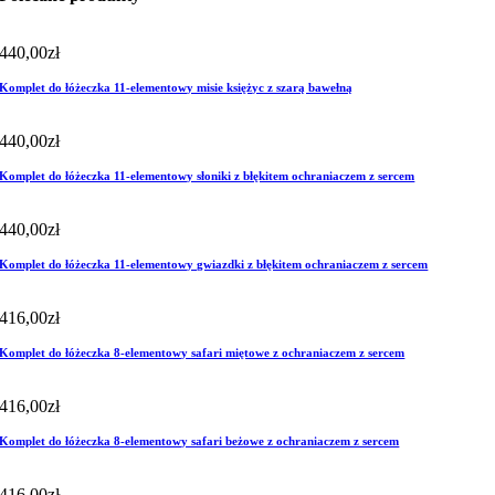
440,00
zł
Komplet do łóżeczka 11-elementowy misie księżyc z szarą bawełną
440,00
zł
Komplet do łóżeczka 11-elementowy słoniki z błękitem ochraniaczem z sercem
440,00
zł
Komplet do łóżeczka 11-elementowy gwiazdki z błękitem ochraniaczem z sercem
416,00
zł
Komplet do łóżeczka 8-elementowy safari miętowe z ochraniaczem z sercem
416,00
zł
Komplet do łóżeczka 8-elementowy safari beżowe z ochraniaczem z sercem
416,00
zł