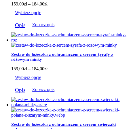
Zakres
159,00
zł
–
184,00
zł
cen:
Wybierz opcje
od
159,00zł
Ten
do
Opis
Zobacz opis
produkt
184,00zł
ma
wiele
wariantów.
Opcje
można
Zestaw do łóżeczka z ochraniaczem z sercem żyrafy z
wybrać
różowym minky
na
stronie
Zakres
159,00
zł
–
184,00
zł
produktu
cen:
Wybierz opcje
od
159,00zł
Ten
do
Opis
Zobacz opis
produkt
184,00zł
ma
wiele
wariantów.
Opcje
można
wybrać
Zestaw do łóżeczka z ochraniaczem z sercem zwierzaki
na