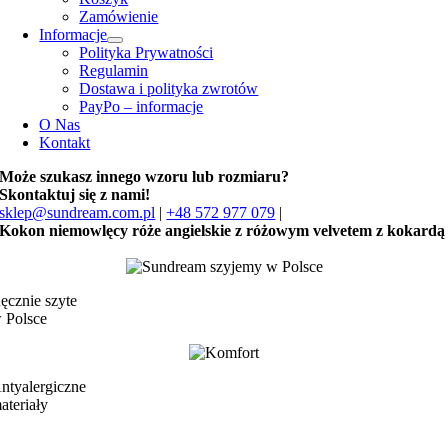
Zamówienie
Informacje
Polityka Prywatności
Regulamin
Dostawa i polityka zwrotów
PayPo – informacje
O Nas
Kontakt
Może szukasz innego wzoru lub rozmiaru?
Skontaktuj się z nami!
sklep@sundream.com.pl
|
+48 572 977 079
|
Kokon niemowlęcy róże angielskie z różowym velvetem z kokardą
ęcznie szyte
 Polsce
ntyalergiczne
ateriały