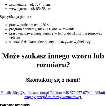
zewnętrzne – ok 72×40 cm
wewnętrzne – ok 85×58 cm
Specyfikacja prania :
prać w pralce w temp 30 st
program delikatny, max 800 obr. wirowanie
prasować bawełnianą tkaninę w temp. do 110 st. nie prasować
velvetu
stosować delikatne detergenty, nie używać wybielaczy
Może szukasz innego wzoru lub
rozmiaru?
Skontaktuj się z nami!
Email: sklep@sundream.com.pl
Telefon: +48 572 977 079
lub kliknij
tutaj by przejść do formy kontaktowej.
Polecane produkty