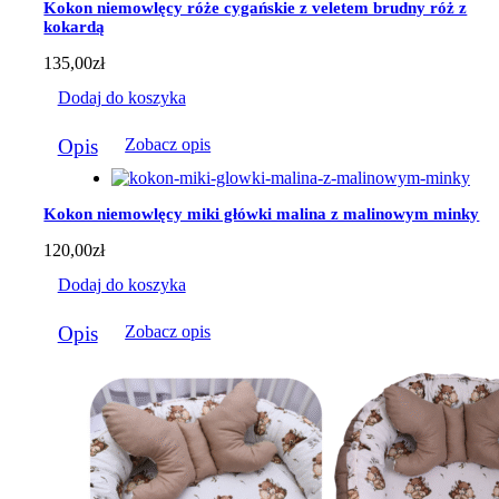
Kokon niemowlęcy róże cygańskie z veletem brudny róż z
wybrać
kokardą
na
stronie
135,00
zł
produktu
Dodaj do koszyka
Opis
Zobacz opis
Kokon niemowlęcy miki główki malina z malinowym minky
120,00
zł
Dodaj do koszyka
Opis
Zobacz opis