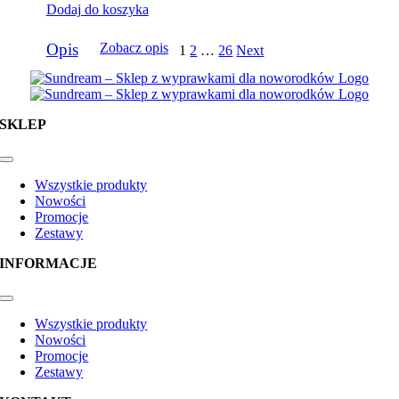
Dodaj do koszyka
Opis
Zobacz opis
1
2
…
26
Next
SKLEP
Toggle
Navigation
Wszystkie produkty
Nowości
Promocje
Zestawy
INFORMACJE
Toggle
Navigation
Wszystkie produkty
Nowości
Promocje
Zestawy