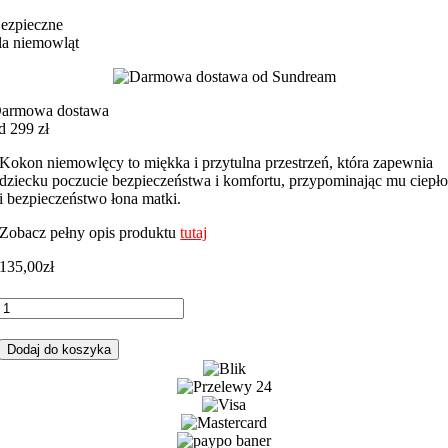
ezpieczne
la niemowląt
armowa dostawa
d 299 zł
Kokon niemowlęcy to miękka i przytulna przestrzeń, która zapewnia
dziecku poczucie bezpieczeństwa i komfortu, przypominając mu ciepł
i bezpieczeństwo łona matki.
Zobacz pełny opis produktu
tutaj
135,00
zł
ilość
Kokon
niemowlęcy
Dodaj do koszyka
róże
angielskie
z
różowym
velvetem