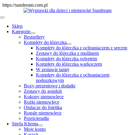
Skip
https://sundream.com.pl
to
content
Toggle
Navigation
Sklep
Kategorie
Bestsellery
Komplety do łóżeczka
Komplety do łóżeczka z ochraniaczem z sercem
Zestawy do łóżeczka z muślinem
Komplety do łóżeczka velvetem
Komplety do łóżeczka warkoczem
W zestawie taniej
Komplety do łóżeczka z ochraniaczem
poduszkowym
Boxy prezentowe i dodatki
Zestawy do gondoli
Kokony niemowlęce
Rożki niemowlęce
Otulacze do fotelika
Rogale niemowlęce
Prześcieradła
Strefa Klienta
Moje konto
Koszyk