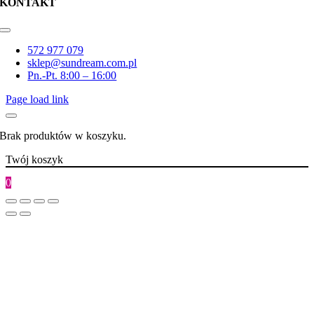
KONTAKT
Toggle
Navigation
572 977 079
sklep@sundream.com.pl
Pn.-Pt. 8:00 – 16:00
Page load link
Brak produktów w koszyku.
Twój koszyk
0
Go
to
Top