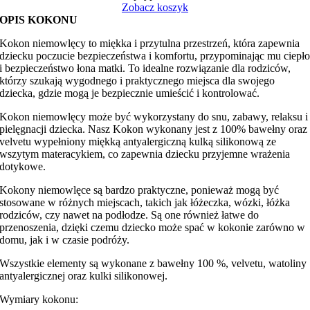
z
Zobacz koszyk
kokardą
OPIS KOKONU
Kokon niemowlęcy to miękka i przytulna przestrzeń, która zapewnia
dziecku poczucie bezpieczeństwa i komfortu, przypominając mu ciepł
i bezpieczeństwo łona matki. To idealne rozwiązanie dla rodziców,
którzy szukają wygodnego i praktycznego miejsca dla swojego
dziecka, gdzie mogą je bezpiecznie umieścić i kontrolować.
Kokon niemowlęcy może być wykorzystany do snu, zabawy, relaksu i
pielęgnacji dziecka. Nasz Kokon wykonany jest z 100% bawełny oraz
velvetu wypełniony miękką antyalergiczną kulką silikonową ze
wszytym materacykiem, co zapewnia dziecku przyjemne wrażenia
dotykowe.
Kokony niemowlęce są bardzo praktyczne, ponieważ mogą być
stosowane w różnych miejscach, takich jak łóżeczka, wózki, łóżka
rodziców, czy nawet na podłodze. Są one również łatwe do
przenoszenia, dzięki czemu dziecko może spać w kokonie zarówno w
domu, jak i w czasie podróży.
Wszystkie elementy są wykonane z bawełny 100 %, velvetu, watoliny
antyalergicznej oraz kulki silikonowej.
Wymiary kokonu: