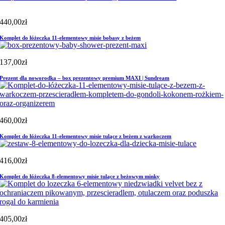
440,00
zł
Komplet do łóżeczka 11-elementowy misie bobasy z beżem
137,00
zł
Prezent dla noworodka – box prezentowy premium MAXI | Sundream
460,00
zł
Komplet do łóżeczka 11-elementowy misie tulące z beżem z warkoczem
416,00
zł
Komplet do łóżeczka 8-elementowy misie tulące z beżowym minky
405,00
zł