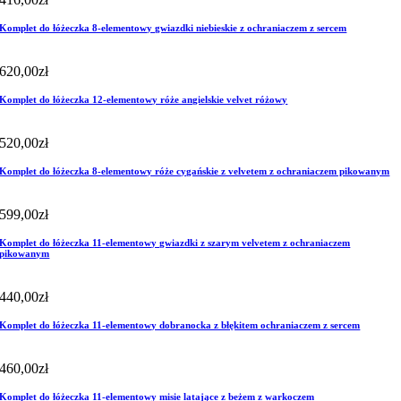
Komplet do łóżeczka 8-elementowy gwiazdki niebieskie z ochraniaczem z sercem
620,00
zł
Komplet do łóżeczka 12-elementowy róże angielskie velvet różowy
520,00
zł
Komplet do łóżeczka 8-elementowy róże cygańskie z velvetem z ochraniaczem pikowanym
599,00
zł
Komplet do łóżeczka 11-elementowy gwiazdki z szarym velvetem z ochraniaczem
pikowanym
440,00
zł
Komplet do łóżeczka 11-elementowy dobranocka z błękitem ochraniaczem z sercem
460,00
zł
Komplet do łóżeczka 11-elementowy misie latające z beżem z warkoczem