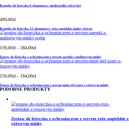
Komplet do łóżeczka 6-elementowy niedźwiadki velvet beż
499,00
zł
Komplet do łóżeczka 12-elementowy róże angielskie minky różowe
Zakres
159,00
zł
–
184,00
zł
cen:
Zestaw do łóżeczka z ochraniaczem z sercem sarenki z malinowym minky
od
159,00zł
do
184,00zł
Zakres
159,00
zł
–
184,00
zł
cen:
Zestaw do łóżeczka z ochraniaczem z sercem misie girl szare z różowym minky
od
PODOBNE PRODUKTY
159,00zł
do
184,00zł
Zestaw do łóżeczka z ochraniaczem z sercem róże angielskie z
różowym minky