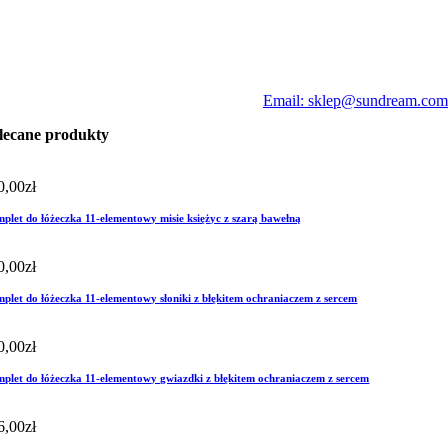
Email: sklep@sundream.com
lecane produkty
0,00
zł
plet do łóżeczka 11-elementowy misie księżyc z szarą bawełną
0,00
zł
plet do łóżeczka 11-elementowy słoniki z błękitem ochraniaczem z sercem
0,00
zł
plet do łóżeczka 11-elementowy gwiazdki z błękitem ochraniaczem z sercem
6,00
zł