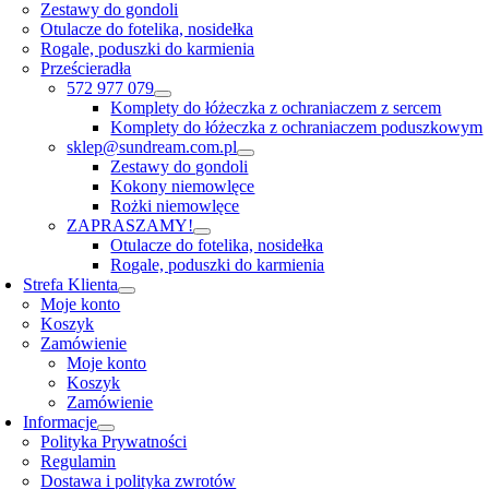
Zestawy do gondoli
Otulacze do fotelika, nosidełka
Rogale, poduszki do karmienia
Prześcieradła
572 977 079
Komplety do łóżeczka z ochraniaczem z sercem
Komplety do łóżeczka z ochraniaczem poduszkowym
sklep@sundream.com.pl
Zestawy do gondoli
Kokony niemowlęce
Rożki niemowlęce
ZAPRASZAMY!
Otulacze do fotelika, nosidełka
Rogale, poduszki do karmienia
Strefa Klienta
Moje konto
Koszyk
Zamówienie
Moje konto
Koszyk
Zamówienie
Informacje
Polityka Prywatności
Regulamin
Dostawa i polityka zwrotów