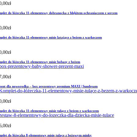
0,00
zł
plet do łóżeczka 11-elementowy dobranocka z błękitem ochraniaczem z sercem
0,00
zł
plet do łóżeczka 11-elementowy misie latające z beżem z warkoczem
0,00
zł
plet do łóżeczka 11-elementowy misie bobasy z beżem
7,00
zł
zent dla noworodka – box prezentowy premium MAXI | Sundream
0,00
zł
plet do łóżeczka 11-elementowy misie tulące z beżem z warkoczem
6,00
zł
plet do łóżeczka 8-elementowy misie tulące z beżowym minky