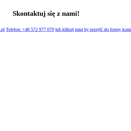
Skontaktuj się z nami!
.pl
Telefon: +48 572 977 079
lub kliknij tutaj by przejść do formy kon