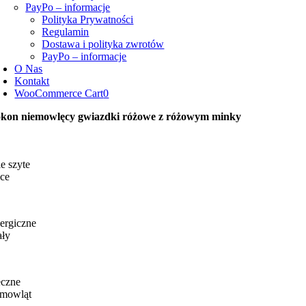
PayPo – informacje
Polityka Prywatności
Regulamin
Dostawa i polityka zwrotów
PayPo – informacje
O Nas
Kontakt
WooCommerce Cart
0
kon niemowlęcy gwiazdki różowe z różowym minky
e szyte
ce
ergiczne
ały
eczne
emowląt