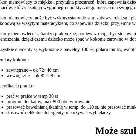
kon niemowlęcy to miękka i przytulna przestrzeń, która zapewnia dzie
dziców, którzy szukają wygodnego i praktycznego miejsca dla swojego 
kon niemowlęcy może być wykorzystany do snu, zabawy, relaksu i pie
likonową ze wszytym materacykiem, co zapewnia dziecku przyjemne w
kony niemowlęce są bardzo praktyczne, ponieważ mogą być stosowane w
zenoszenia, dzięki czemu dziecko może spać w kokonie zarówno w domu
zystkie elementy są wykonane z bawełny 100 %, polaru minky, watoliny
miary kokonu:
zewnętrzne – ok 72×40 cm
wewnętrzne – ok 85×58 cm
ecyfikacja prania :
prać w pralce w temp 30 st
program delikatny, max 800 obr. wirowanie
prasować bawełnianą tkaninę w temp. do 110 st. nie prasować min
stosować delikatne detergenty, nie używać wybielaczy
Może szu