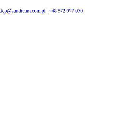
klep@sundream.com.pl
|
+48 572 977 079
572 977 079
SKLEP@SUNDREAM.PL
ZAPRASZAMY!