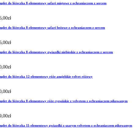
plet do łóżeczka 8-elementowy safari miętowe z ochraniaczem z sercem
6,00
zł
plet do łóżeczka 8-elementowy safari beżowe z ochraniaczem z sercem
6,00
zł
plet do łóżeczka 8-elementowy gwiazdki niebieskie z ochraniaczem z sercem
0,00
zł
plet do łóżeczka 12-elementowy róże angielskie velvet różowy
0,00
zł
plet do łóżeczka 8-elementowy róże cygańskie z velvetem z ochraniaczem pikowanym
9,00
zł
plet do łóżeczka 11-elementowy gwiazdki z szarym velvetem z ochraniaczem pikowanym