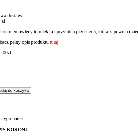
wa dostawa
 zł
kon niemowlęcy to miękka i przytulna przestrzeń, która zapewnia dzie
bacz pełny opis produktu
tutaj
0,00
zł
ść
kon
emowlęcy
odaj do koszyka
iazdki
żowe
żowym
nky
PIS KOKONU