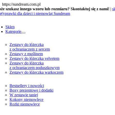
Skip
https://sundream.com.pl
to
że szukasz innego wzoru lub rozmiaru? Skontaktuj się z nami!
|
s
content
oggle
avigation
Sklep
Kategorie
Zestawy do łóżeczka
z ochraniaczem z sercem
Zestawy z muślinem
Zestawy do łóżeczka velvetem
Zestawy do łóżeczka
z ochraniaczem poduszkowym
Zestawy do łóżeczka warkoczem
Bestsellery i nowości
Boxy prezentowe i dodatki
W zestawie taniej
Kokony niemowlęce
Rożki niemowlęce