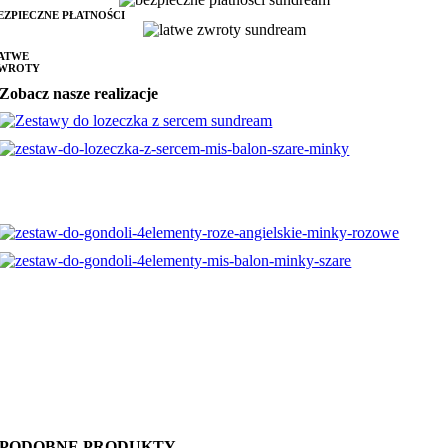
EZPIECZNE PŁATNOŚCI
ATWE
WROTY
Zobacz nasze realizacje
PODOBNE PRODUKTY