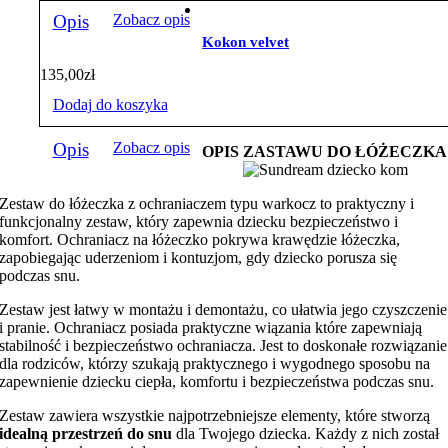
Opis
Zobacz opis
Kokon velvet
135,00
zł
Dodaj do koszyka
Opis
Zobacz opis
OPIS ZASTAWU DO ŁÓŻECZKA
Zestaw do łóżeczka z ochraniaczem typu warkocz to praktyczny i
funkcjonalny zestaw, który zapewnia dziecku bezpieczeństwo i
komfort. Ochraniacz na łóżeczko pokrywa krawędzie łóżeczka,
zapobiegając uderzeniom i kontuzjom, gdy dziecko porusza się
podczas snu.
Zestaw jest łatwy w montażu i demontażu, co ułatwia jego czyszczenie
i pranie. Ochraniacz posiada praktyczne wiązania które zapewniają
stabilność i bezpieczeństwo ochraniacza. Jest to doskonałe rozwiązanie
dla rodziców, którzy szukają praktycznego i wygodnego sposobu na
zapewnienie dziecku ciepła, komfortu i bezpieczeństwa podczas snu.
Zestaw zawiera wszystkie najpotrzebniejsze elementy, które stworzą
idealną przestrzeń do snu
dla Twojego dziecka. Każdy z nich został