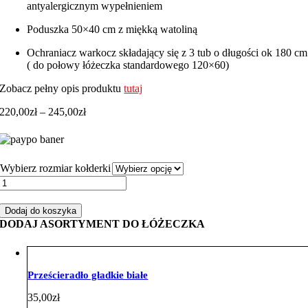
antyalergicznym wypełnieniem
Poduszka 50×40 cm z miękką watoliną
Ochraniacz warkocz składający się z 3 tub o długości ok 180 cm
( do połowy łóżeczka standardowego 120×60)
Zobacz pełny opis produktu
tutaj
Zakres
220,00
zł
–
245,00
zł
cen:
od
220,00zł
do
Wybierz rozmiar kołderki
245,00zł
ilość
Zestaw
do
Dodaj do koszyka
łóżeczka
DODAJ ASORTYMENT DO ŁÓŻECZKA
warkoczem
sarenka
różowa
velvet
Prześcieradło gładkie białe
brudny
róż
35,00
zł