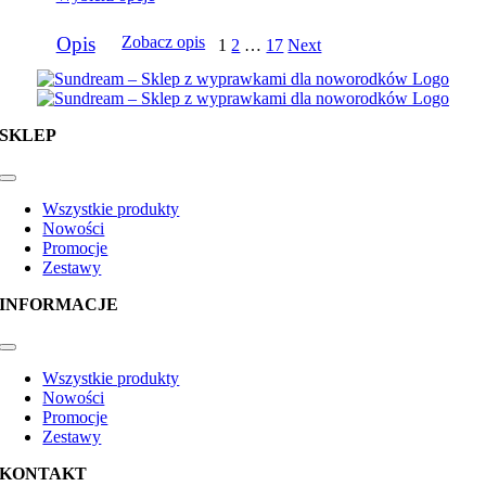
od
159,00zł
Ten
do
Opis
Zobacz opis
1
2
…
17
Next
produkt
184,00zł
ma
wiele
wariantów.
Opcje
SKLEP
można
wybrać
na
Toggle
Navigation
stronie
Wszystkie produkty
produktu
Nowości
Promocje
Zestawy
INFORMACJE
Toggle
Navigation
Wszystkie produkty
Nowości
Promocje
Zestawy
KONTAKT