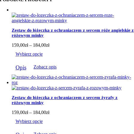
Zestaw do łóżeczka z ochraniaczem z sercem róże angielskie z
różowym minky
Zakres
159,00
zł
–
184,00
zł
cen:
Wybierz opcje
od
159,00zł
Ten
do
Opis
Zobacz opis
produkt
184,00zł
ma
wiele
wariantów.
Opcje
można
Zestaw do łóżeczka z ochraniaczem z sercem żyrafy z
wybrać
różowym minky
na
stronie
Zakres
159,00
zł
–
184,00
zł
produktu
cen:
Wybierz opcje
od
159,00zł
Ten
do