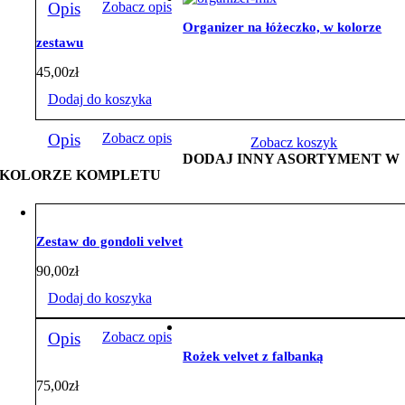
Opis
Zobacz opis
Organizer na łóżeczko, w kolorze
zestawu
45,00
zł
Dodaj do koszyka
Opis
Zobacz opis
Zobacz koszyk
DODAJ INNY ASORTYMENT W
KOLORZE KOMPLETU
Zestaw do gondoli velvet
90,00
zł
Dodaj do koszyka
Opis
Zobacz opis
Rożek velvet z falbanką
75,00
zł