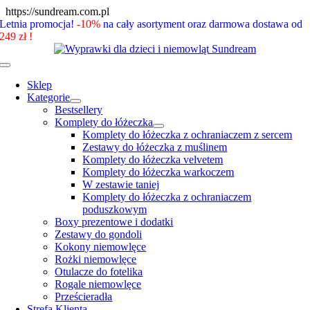
Skip
https://sundream.com.pl
to
Letnia promocja!
-10%
na cały asortyment oraz darmowa dostawa od
content
249 zł !
Toggle
Navigation
Sklep
Kategorie
Bestsellery
Komplety do łóżeczka
Komplety do łóżeczka z ochraniaczem z sercem
Zestawy do łóżeczka z muślinem
Komplety do łóżeczka velvetem
Komplety do łóżeczka warkoczem
W zestawie taniej
Komplety do łóżeczka z ochraniaczem
poduszkowym
Boxy prezentowe i dodatki
Zestawy do gondoli
Kokony niemowlęce
Rożki niemowlęce
Otulacze do fotelika
Rogale niemowlęce
Prześcieradła
Strefa Klienta