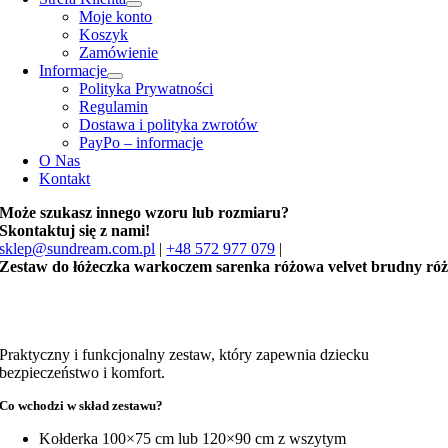
Moje konto
Koszyk
Zamówienie
Informacje
Polityka Prywatności
Regulamin
Dostawa i polityka zwrotów
PayPo – informacje
O Nas
Kontakt
Może szukasz innego wzoru lub rozmiaru?
Skontaktuj się z nami!
sklep@sundream.com.pl
|
+48 572 977 079
|
Zestaw do łóżeczka warkoczem sarenka różowa velvet brudny ró
Praktyczny i funkcjonalny zestaw, który zapewnia dziecku
bezpieczeństwo i komfort.
Co wchodzi w skład zestawu?
Kołderka 100×75 cm lub 120×90 cm z wszytym