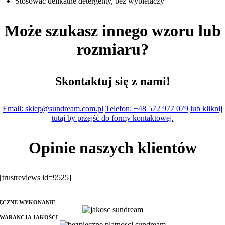
Stosować delikatne detergenty, bez wybielaczy
Może szukasz innego wzoru lub
rozmiaru?
Skontaktuj się z nami!
Email: sklep@sundream.com.pl
Telefon: +48 572 977 079
lub kliknij
tutaj by przejść do formy kontaktowej.
Opinie naszych klientów
[trustreviews id=9525]
ĘCZNE WYKONANIE
WARANCJA JAKOŚCI