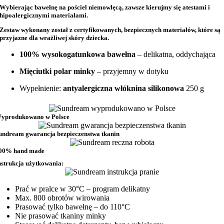
Wybierając bawełnę na
pościel niemowlęcą
, zawsze kierujmy się atestami i
hipoalergicznymi materiałami.
Zestaw wykonany został z
certyfikowanych, bezpiecznych materiałów
, które są
przyjazne dla wrażliwej skóry dziecka.
100% wysokogatunkowa bawełna
– delikatna, oddychająca
Mięciutki polar minky
– przyjemny w dotyku
Wypełnienie:
antyalergiczna włóknina silikonowa
250 g
yprodukowano w Polsce
undream gwarancja bezpieczenstwa tkanin
00% hand made
nstrukcja użytkowania:
Prać w pralce w 30°C – program delikatny
Max. 800 obrotów wirowania
Prasować tylko bawełnę – do 110°C
Nie prasować tkaniny minky