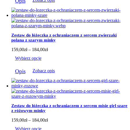
Opis
Zobacz opis
produkt
184,00zł
ma
wiele
wariantów.
Opcje
można
wybrać
Zestaw do łóżeczka z ochraniaczem z sercem zwierzaki
na
polana z szarym minky
stronie
produktu
Zakres
159,00
zł
–
184,00
zł
cen:
Wybierz opcje
od
159,00zł
Ten
do
Opis
Zobacz opis
produkt
184,00zł
ma
wiele
wariantów.
Opcje
można
wybrać
Zestaw do łóżeczka z ochraniaczem z sercem misie girl szare
na
z różowym minky
stronie
produktu
Zakres
159,00
zł
–
184,00
zł
cen:
Wybierz opcje