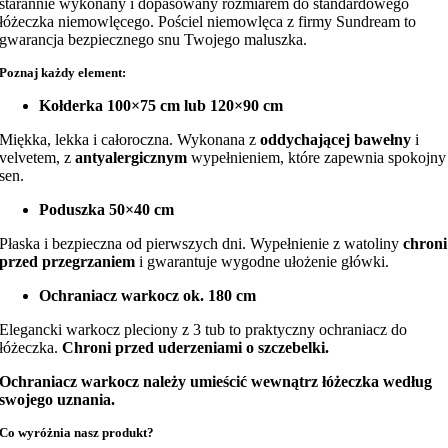
starannie wykonany i dopasowany rozmiarem do standardowego
łóżeczka niemowlęcego. Pościel niemowlęca z firmy Sundream to
gwarancja bezpiecznego snu Twojego maluszka.
Poznaj każdy element:
Kołderka 100×75 cm lub 120×90 cm
Miękka, lekka i całoroczna. Wykonana z
oddychającej bawełny
i
velvetem, z
antyalergicznym
wypełnieniem, które zapewnia spokojny
sen.
Poduszka 50×40 cm
Płaska i bezpieczna od pierwszych dni. Wypełnienie z watoliny
chroni
przed przegrzaniem
i gwarantuje wygodne ułożenie główki.
Ochraniacz warkocz ok. 180 cm
Elegancki warkocz pleciony z 3 tub to praktyczny ochraniacz do
łóżeczka.
Chroni przed uderzeniami o szczebelki.
Ochraniacz warkocz należy umieścić wewnątrz łóżeczka według
swojego uznania.
Co wyróżnia nasz produkt?