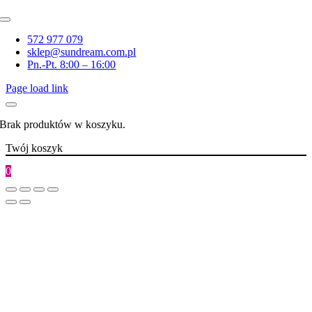
Toggle
Navigation
572 977 079
sklep@sundream.com.pl
Pn.-Pt. 8:00 – 16:00
Page load link
Brak produktów w koszyku.
Twój koszyk
0
Go
to
Top