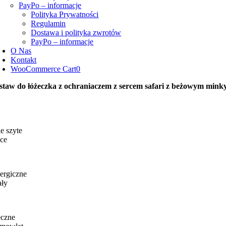
PayPo – informacje
Polityka Prywatności
Regulamin
Dostawa i polityka zwrotów
PayPo – informacje
O Nas
Kontakt
WooCommerce Cart
0
staw do łóżeczka z ochraniaczem z sercem safari z beżowym mink
e szyte
ce
ergiczne
ały
eczne