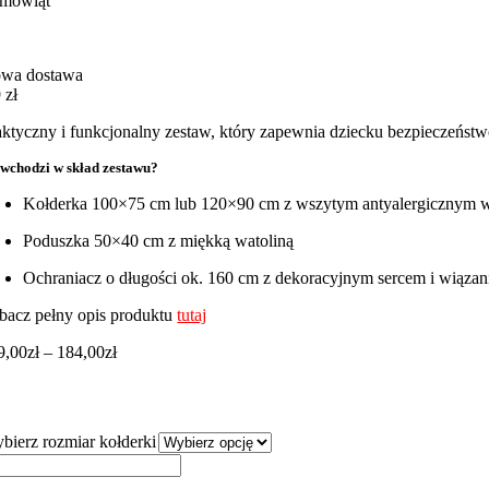
emowląt
wa dostawa
 zł
aktyczny i funkcjonalny zestaw, który zapewnia dziecku bezpieczeństw
wchodzi w skład zestawu?
Kołderka 100×75 cm lub 120×90 cm z wszytym antyalergicznym 
Poduszka 50×40 cm z miękką watoliną
Ochraniacz o długości ok. 160 cm z dekoracyjnym sercem i wiązan
bacz pełny opis produktu
tutaj
Zakres
9,00
zł
–
184,00
zł
cen:
od
159,00zł
do
bierz rozmiar kołderki
184,00zł
ść
staw