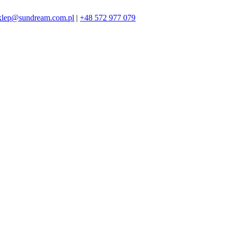
klep@sundream.com.pl
|
+48 572 977 079
572 977 079
SKLEP@SUNDREAM.PL
ZAPRASZAMY!