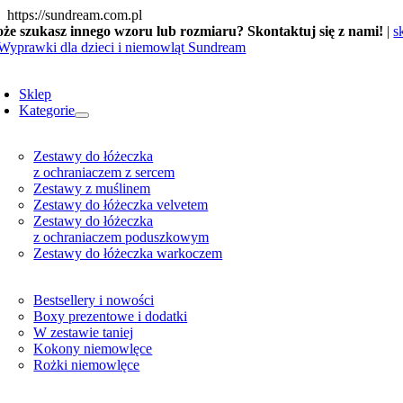
Skip
https://sundream.com.pl
to
że szukasz innego wzoru lub rozmiaru? Skontaktuj się z nami!
|
s
content
oggle
avigation
Sklep
Kategorie
Zestawy do łóżeczka
z ochraniaczem z sercem
Zestawy z muślinem
Zestawy do łóżeczka velvetem
Zestawy do łóżeczka
z ochraniaczem poduszkowym
Zestawy do łóżeczka warkoczem
Bestsellery i nowości
Boxy prezentowe i dodatki
W zestawie taniej
Kokony niemowlęce
Rożki niemowlęce