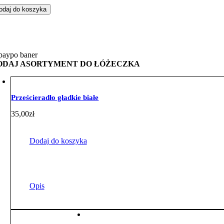
odaj do koszyka
żeczka
hraniaczem
rcem
ari
ODAJ ASORTYMENT DO ŁÓŻECZKA
żowym
nky
Prześcieradło gładkie białe
35,00
zł
Dodaj do koszyka
Opis