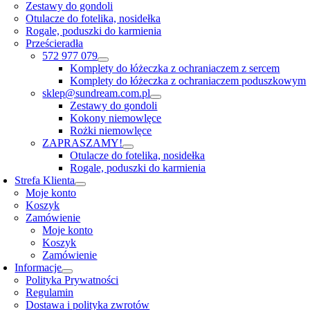
Zestawy do gondoli
Otulacze do fotelika, nosidełka
Rogale, poduszki do karmienia
Prześcieradła
572 977 079
Komplety do łóżeczka z ochraniaczem z sercem
Komplety do łóżeczka z ochraniaczem poduszkowym
sklep@sundream.com.pl
Zestawy do gondoli
Kokony niemowlęce
Rożki niemowlęce
ZAPRASZAMY!
Otulacze do fotelika, nosidełka
Rogale, poduszki do karmienia
Strefa Klienta
Moje konto
Koszyk
Zamówienie
Moje konto
Koszyk
Zamówienie
Informacje
Polityka Prywatności
Regulamin
Dostawa i polityka zwrotów