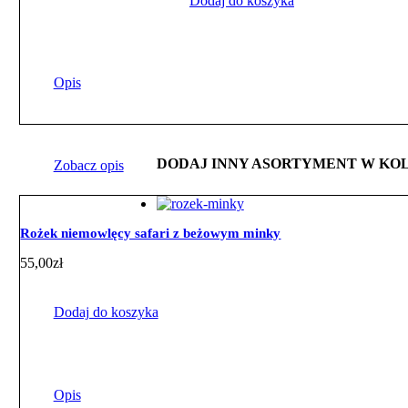
Dodaj do koszyka
Opis
DODAJ INNY ASORTYMENT W KO
Zobacz opis
Rożek niemowlęcy safari z beżowym minky
55,00
zł
Dodaj do koszyka
Opis