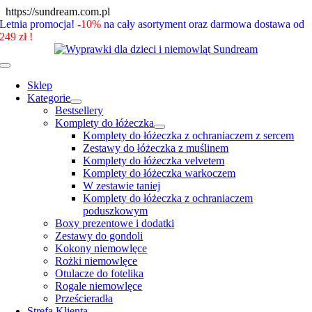
Skip
https://sundream.com.pl
to
Letnia promocja!
-10%
na cały asortyment oraz darmowa dostawa od
content
249 zł !
Toggle
Navigation
Sklep
Kategorie
Bestsellery
Komplety do łóżeczka
Komplety do łóżeczka z ochraniaczem z sercem
Zestawy do łóżeczka z muślinem
Komplety do łóżeczka velvetem
Komplety do łóżeczka warkoczem
W zestawie taniej
Komplety do łóżeczka z ochraniaczem
poduszkowym
Boxy prezentowe i dodatki
Zestawy do gondoli
Kokony niemowlęce
Rożki niemowlęce
Otulacze do fotelika
Rogale niemowlęce
Prześcieradła
Strefa Klienta