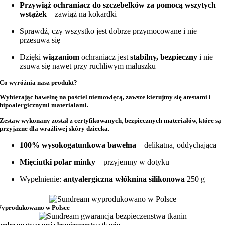
Przywiąż ochraniacz do szczebelków za pomocą wszytych
wstążek
– zawiąż na kokardki
Sprawdź, czy wszystko jest dobrze przymocowane i nie
przesuwa się
Dzięki
wiązaniom
ochraniacz jest
stabilny, bezpieczny
i nie
zsuwa się nawet przy ruchliwym maluszku
Co wyróżnia nasz produkt?
Wybierając bawełnę na
pościel niemowlęcą
, zawsze kierujmy się atestami i
hipoalergicznymi materiałami.
Zestaw wykonany został z
certyfikowanych, bezpiecznych materiałów
, które są
przyjazne dla wrażliwej skóry dziecka.
100% wysokogatunkowa bawełna
– delikatna, oddychająca
Mięciutki polar minky
– przyjemny w dotyku
Wypełnienie:
antyalergiczna włóknina silikonowa
250 g
yprodukowano w Polsce
undream gwarancja bezpieczenstwa tkanin