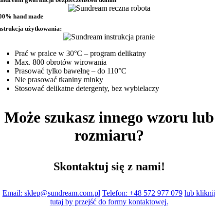
00% hand made
nstrukcja użytkowania:
Prać w pralce w 30°C – program delikatny
Max. 800 obrotów wirowania
Prasować tylko bawełnę – do 110°C
Nie prasować tkaniny minky
Stosować delikatne detergenty, bez wybielaczy
Może szukasz innego wzoru lub
rozmiaru?
Skontaktuj się z nami!
Email: sklep@sundream.com.pl
Telefon: +48 572 977 079
lub kliknij
tutaj by przejść do formy kontaktowej.