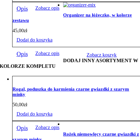
Opis
Zobacz opis
Organizer na łóżeczko, w kolorze
zestawu
45,00
zł
Dodaj do koszyka
Opis
Zobacz opis
Zobacz koszyk
DODAJ INNY ASORTYMENT W
KOLORZE KOMPLETU
Rogal, poduszka do karmienia czarne gwiazdki z szarym
minky
50,00
zł
Dodaj do koszyka
Opis
Zobacz opis
Rożek niemowlęcy czarne gwiazdki z
szarym minky