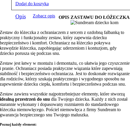
Dodaj do koszyka
Opis
Zobacz opis
OPIS ZASTAWU DO ŁÓŻECZKA
Zestaw do łóżeczka z ochraniaczem z sercem z ozdobną falbanką to
praktyczny i funkcjonalny zestaw, który zapewnia dziecku
bezpieczeństwo i komfort. Ochraniacz na łóżeczko pokrywa
krawędzie łóżeczka, zapobiegając uderzeniom i kontuzjom, gdy
dziecko porusza się podczas snu.
Zestaw jest łatwy w montażu i demontażu, co ułatwia jego czyszczenie
i pranie. Ochraniacz posiada praktyczne wiązania które zapewniają
stabilność i bezpieczeństwo ochraniacza. Jest to doskonałe rozwiązanie
dla rodziców, którzy szukają praktycznego i wygodnego sposobu na
zapewnienie dziecku ciepła, komfortu i bezpieczeństwa podczas snu.
Zestaw zawiera wszystkie najpotrzebniejsze elementy, które stworzą
idealną przestrzeń do snu
dla Twojego dziecka. Każdy z nich został
starannie wykonany i dopasowany rozmiarem do standardowego
łóżeczka niemowlęcego. Pościel niemowlęca z firmy Sundream to
gwarancja bezpiecznego snu Twojego maluszka.
Poznaj każdy element: