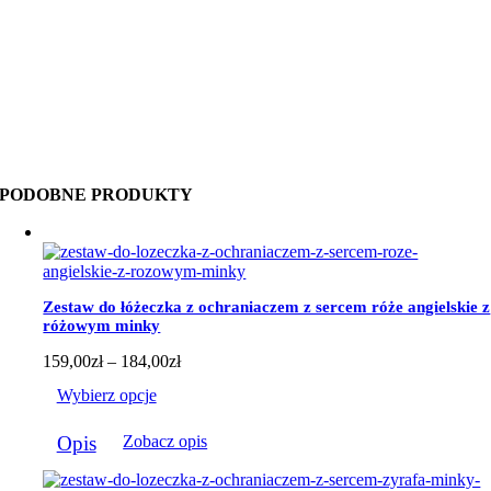
PODOBNE PRODUKTY
Zestaw do łóżeczka z ochraniaczem z sercem róże angielskie z
różowym minky
Zakres
159,00
zł
–
184,00
zł
cen:
Wybierz opcje
od
159,00zł
Ten
do
Opis
Zobacz opis
produkt
184,00zł
ma
wiele