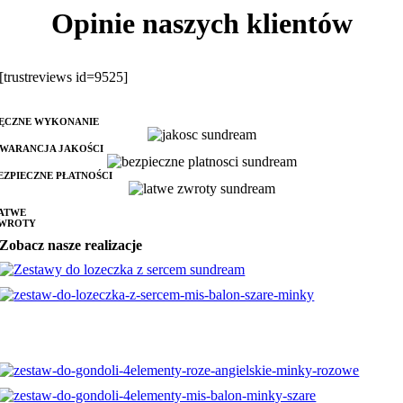
Opinie naszych klientów
[trustreviews id=9525]
ĘCZNE WYKONANIE
WARANCJA JAKOŚCI
EZPIECZNE PŁATNOŚCI
ATWE
WROTY
Zobacz nasze realizacje