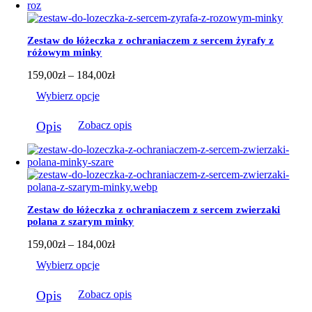
wariantów.
Opcje
można
Zestaw do łóżeczka z ochraniaczem z sercem żyrafy z
wybrać
różowym minky
na
stronie
Zakres
159,00
zł
–
184,00
zł
produktu
cen:
Wybierz opcje
od
159,00zł
Ten
do
Opis
Zobacz opis
produkt
184,00zł
ma
wiele
wariantów.
Opcje
można
wybrać
Zestaw do łóżeczka z ochraniaczem z sercem zwierzaki
na
polana z szarym minky
stronie
produktu
Zakres
159,00
zł
–
184,00
zł
cen:
Wybierz opcje
od
159,00zł
Ten
do
Opis
Zobacz opis
produkt
184,00zł
ma