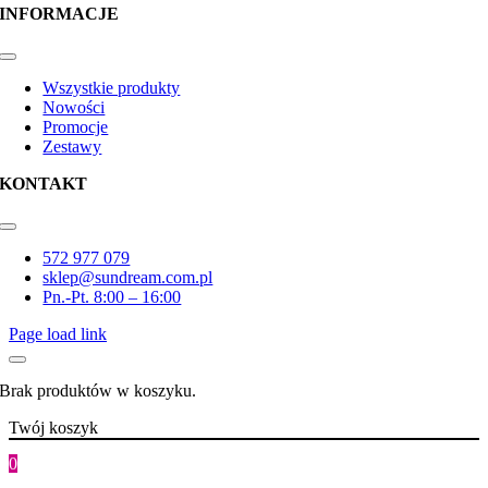
INFORMACJE
Toggle
Navigation
Wszystkie produkty
Nowości
Promocje
Zestawy
KONTAKT
Toggle
Navigation
572 977 079
sklep@sundream.com.pl
Pn.-Pt. 8:00 – 16:00
Page load link
Brak produktów w koszyku.
Twój koszyk
0