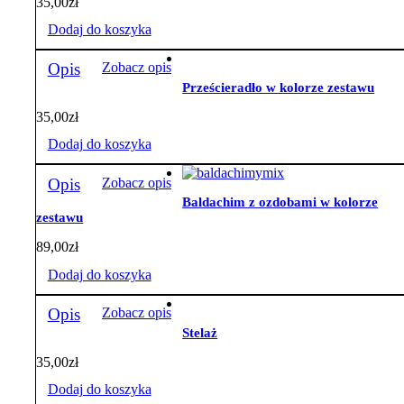
35,00
zł
z
szarym
Dodaj do koszyka
minky
Opis
Zobacz opis
Prześcieradło w kolorze zestawu
35,00
zł
Dodaj do koszyka
Opis
Zobacz opis
Baldachim z ozdobami w kolorze
zestawu
89,00
zł
Dodaj do koszyka
Opis
Zobacz opis
Stelaż
35,00
zł
Dodaj do koszyka