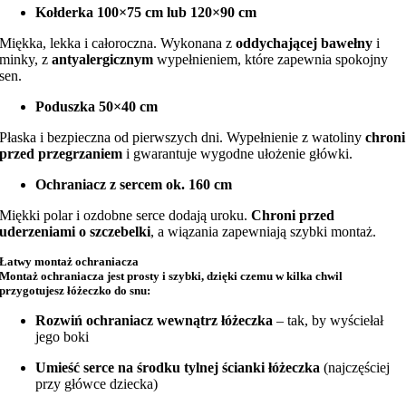
Kołderka 100×75 cm lub 120×90 cm
Miękka, lekka i całoroczna. Wykonana z
oddychającej bawełny
i
minky, z
antyalergicznym
wypełnieniem, które zapewnia spokojny
sen.
Poduszka 50×40 cm
Płaska i bezpieczna od pierwszych dni. Wypełnienie z watoliny
chroni
przed przegrzaniem
i gwarantuje wygodne ułożenie główki.
Ochraniacz z sercem ok. 160 cm
Miękki polar i ozdobne serce dodają uroku.
Chroni przed
uderzeniami o szczebelki
, a wiązania zapewniają szybki montaż.
Łatwy montaż ochraniacza
Montaż ochraniacza jest prosty i szybki, dzięki czemu w kilka chwil
przygotujesz łóżeczko do snu:
Rozwiń ochraniacz wewnątrz łóżeczka
– tak, by wyściełał
jego boki
Umieść serce na środku tylnej ścianki łóżeczka
(najczęściej
przy główce dziecka)