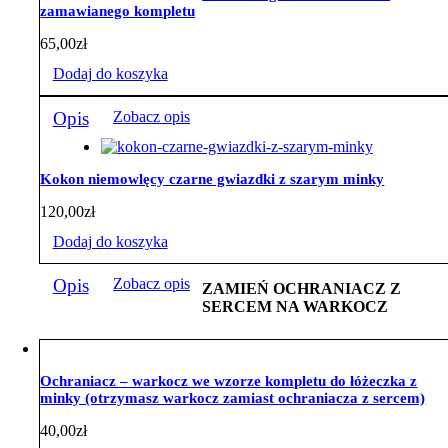
zamawianego kompletu
65,00
zł
Dodaj do koszyka
Opis
Zobacz opis
Kokon niemowlęcy czarne gwiazdki z szarym minky
120,00
zł
Dodaj do koszyka
Opis
Zobacz opis
ZAMIEŃ OCHRANIACZ Z
SERCEM NA WARKOCZ
Ochraniacz – warkocz we wzorze kompletu do łóżeczka z
minky (otrzymasz warkocz zamiast ochraniacza z sercem)
40,00
zł