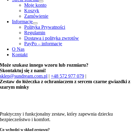
Moje konto
Koszyk
Zamówienie
Informacje
Polityka Prywatności
Regulamin
Dostawa i polityka zwrotów
PayPo – informacje
O Nas
Kontakt
Może szukasz innego wzoru lub rozmiaru?
Skontaktuj się z nami!
sklep@sundream.com.pl
|
+48 572 977 079
|
Zestaw do łóżeczka z ochraniaczem z sercem czarne gwiazdki z
szarym minky
Praktyczny i funkcjonalny zestaw, który zapewnia dziecku
bezpieczeństwo i komfort.
Co wchodzi w skład zestawu?