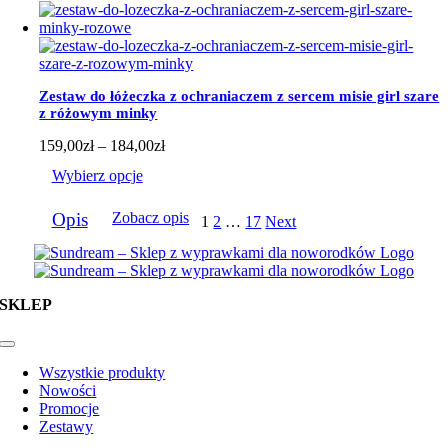
wiele
wariantów.
Opcje
można
wybrać
Zestaw do łóżeczka z ochraniaczem z sercem misie girl szare
na
z różowym minky
stronie
produktu
Zakres
159,00
zł
–
184,00
zł
cen:
Wybierz opcje
od
159,00zł
Ten
do
Opis
Zobacz opis
1
2
…
17
Next
produkt
184,00zł
ma
wiele
wariantów.
Opcje
SKLEP
można
wybrać
na
Toggle
Navigation
stronie
Wszystkie produkty
produktu
Nowości
Promocje
Zestawy