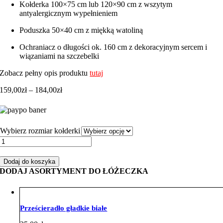
Kołderka 100×75 cm lub 120×90 cm z wszytym
antyalergicznym wypełnieniem
Poduszka 50×40 cm z miękką watoliną
Ochraniacz o długości ok. 160 cm z dekoracyjnym sercem i
wiązaniami na szczebelki
Zobacz pełny opis produktu
tutaj
Zakres
159,00
zł
–
184,00
zł
cen:
od
159,00zł
do
Wybierz rozmiar kołderki
184,00zł
ilość
Zestaw
do
Dodaj do koszyka
łóżeczka
DODAJ ASORTYMENT DO ŁÓŻECZKA
z
ochraniaczem
z
sercem
Prześcieradło gładkie białe
czarne
gwiazdki