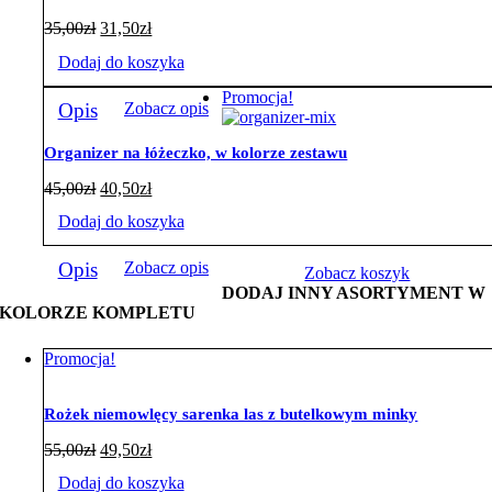
35,00
zł
31,50
zł
Dodaj do koszyka
Promocja!
Opis
Zobacz opis
Organizer na łóżeczko, w kolorze zestawu
45,00
zł
40,50
zł
Dodaj do koszyka
Opis
Zobacz opis
Zobacz koszyk
DODAJ INNY ASORTYMENT W
KOLORZE KOMPLETU
Promocja!
Rożek niemowlęcy sarenka las z butelkowym minky
55,00
zł
49,50
zł
Dodaj do koszyka