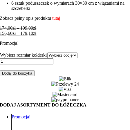
6 sztuk poduszeczek o wymiarach 30×30 cm z wiązaniami na
szczebelki
Zobacz pełny opis produktu
tutaj
Zakres
174,00
zł
–
199,00
zł
cen:
Zakres
156,60
zł
–
179,10
zł
od
cen:
Promocja!
174,00zł
od
do
156,60zł
199,00zł
do
Wybierz rozmiar kołderki
179,10zł
ilość
Zestaw
do
Dodaj do koszyka
łóżeczka
z
ochraniaczem
poduszkowym
sarenka
las
DODAJ ASORTYMENT DO ŁÓŻECZKA
z
butelkowym
Promocja!
minky