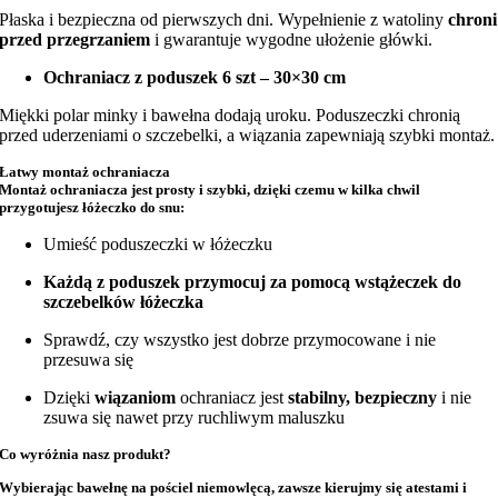
Płaska i bezpieczna od pierwszych dni. Wypełnienie z watoliny
chroni
przed przegrzaniem
i gwarantuje wygodne ułożenie główki.
Ochraniacz z poduszek 6 szt – 30×30 cm
Miękki polar minky i bawełna dodają uroku. Poduszeczki chronią
przed uderzeniami o szczebelki, a wiązania zapewniają szybki montaż.
Łatwy montaż ochraniacza
Montaż ochraniacza jest prosty i szybki, dzięki czemu w kilka chwil
przygotujesz łóżeczko do snu:
Umieść poduszeczki w łóżeczku
Każdą z poduszek przymocuj za pomocą wstążeczek do
szczebelków łóżeczka
Sprawdź, czy wszystko jest dobrze przymocowane i nie
przesuwa się
Dzięki
wiązaniom
ochraniacz jest
stabilny, bezpieczny
i nie
zsuwa się nawet przy ruchliwym maluszku
Co wyróżnia nasz produkt?
Wybierając bawełnę na
pościel niemowlęcą
, zawsze kierujmy się atestami i