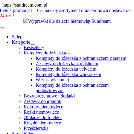
Skip
https://sundream.com.pl
to
Letnia promocja!
-10%
na cały asortyment oraz darmowa dostawa od
content
249 zł !
Toggle
Navigation
Sklep
Kategorie
Bestsellery
Komplety do łóżeczka
Komplety do łóżeczka z ochraniaczem z sercem
Zestawy do łóżeczka z muślinem
Komplety do łóżeczka velvetem
Komplety do łóżeczka warkoczem
W zestawie taniej
Komplety do łóżeczka z ochraniaczem
poduszkowym
Boxy prezentowe i dodatki
Zestawy do gondoli
Kokony niemowlęce
Rożki niemowlęce
Otulacze do fotelika
Rogale niemowlęce
Prześcieradła
Strefa Klienta