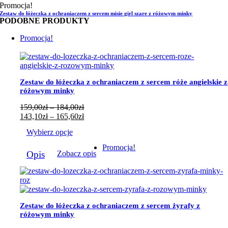
Promocja!
159,00zł
od
Zestaw do łóżeczka z ochraniaczem z sercem misie girl szare z różowym minky
do
143,10zł
PODOBNE PRODUKTY
184,00zł
do
165,60zł
Promocja!
Zestaw do łóżeczka z ochraniaczem z sercem róże angielskie z
różowym minky
Zakres
159,00
zł
–
184,00
zł
cen:
Zakres
143,10
zł
–
165,60
zł
od
cen:
Wybierz opcje
159,00zł
od
do
143,10zł
Ten
Promocja!
184,00zł
do
Opis
Zobacz opis
produkt
165,60zł
ma
wiele
wariantów.
Opcje
można
Zestaw do łóżeczka z ochraniaczem z sercem żyrafy z
wybrać
różowym minky
na