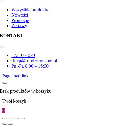
Toggle
Navigation
Wszystkie produkty
Nowości
Promocje
Zestawy
KONTAKT
Toggle
Navigation
572 977 079
sklep@sundream.com.pl
Pn.-Pt. 8:00 – 16:00
Page load link
Brak produktów w koszyku.
Twój koszyk
0
Go