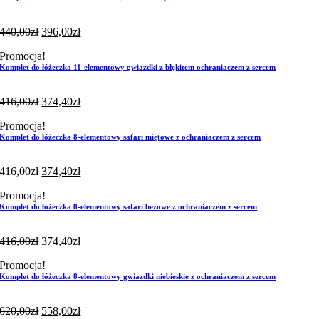
440,00
zł
396,00
zł
Promocja!
Komplet do łóżeczka 11-elementowy gwiazdki z błękitem ochraniaczem z sercem
416,00
zł
374,40
zł
Promocja!
Komplet do łóżeczka 8-elementowy safari miętowe z ochraniaczem z sercem
416,00
zł
374,40
zł
Promocja!
Komplet do łóżeczka 8-elementowy safari beżowe z ochraniaczem z sercem
416,00
zł
374,40
zł
Promocja!
Komplet do łóżeczka 8-elementowy gwiazdki niebieskie z ochraniaczem z sercem
620,00
zł
558,00
zł