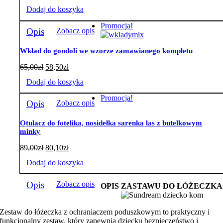
Dodaj do koszyka
Promocja!
Opis
Zobacz opis
Wkład do gondoli we wzorze zamawianego kompletu
65,00
zł
58,50
zł
Dodaj do koszyka
Promocja!
Opis
Zobacz opis
Otulacz do fotelika, nosidełka sarenka las z butelkowym
minky
89,00
zł
80,10
zł
Dodaj do koszyka
Opis
Zobacz opis
OPIS ZASTAWU DO ŁÓŻECZKA
Zestaw do łóżeczka z ochraniaczem poduszkowym to praktyczny i
funkcjonalny zestaw, który zapewnia dziecku bezpieczeństwo i