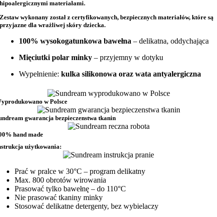
hipoalergicznymi materiałami.
Zestaw wykonany został z
certyfikowanych, bezpiecznych materiałów
, które są
przyjazne dla wrażliwej skóry dziecka.
100% wysokogatunkowa bawełna
– delikatna, oddychająca
Mięciutki polar minky
– przyjemny w dotyku
Wypełnienie:
kulka silikonowa oraz wata antyalergiczna
yprodukowano w Polsce
undream gwarancja bezpieczenstwa tkanin
00% hand made
nstrukcja użytkowania:
Prać w pralce w 30°C – program delikatny
Max. 800 obrotów wirowania
Prasować tylko bawełnę – do 110°C
Nie prasować tkaniny minky
Stosować delikatne detergenty, bez wybielaczy