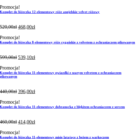
Promocja!
Komplet do łóżeczka 12-elementowy róże angielskie velvet różowy
520,00
zł
468,00
zł
Promocja!
Komplet do łóżeczka 8-elementowy róże cygańskie z velvetem z ochraniaczem pikowanym
599,00
zł
539,10
zł
Promocja!
Komplet do łóżeczka 11-elementowy gwiazdki z szarym velvetem z ochraniaczem
pikowanym
440,00
zł
396,00
zł
Promocja!
Komplet do łóżeczka 11-elementowy dobranocka z błękitem ochraniaczem z sercem
460,00
zł
414,00
zł
Promocja!
Komplet do łóżeczka 11-elementowy misie latające z beżem z warkoczem