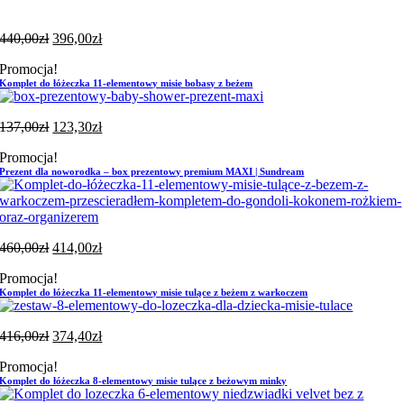
440,00
zł
396,00
zł
Promocja!
Komplet do łóżeczka 11-elementowy misie bobasy z beżem
137,00
zł
123,30
zł
Promocja!
Prezent dla noworodka – box prezentowy premium MAXI | Sundream
460,00
zł
414,00
zł
Promocja!
Komplet do łóżeczka 11-elementowy misie tulące z beżem z warkoczem
416,00
zł
374,40
zł
Promocja!
Komplet do łóżeczka 8-elementowy misie tulące z beżowym minky