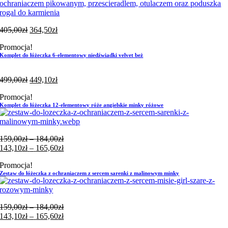
405,00
zł
364,50
zł
Promocja!
Komplet do łóżeczka 6-elementowy niedźwiadki velvet beż
499,00
zł
449,10
zł
Promocja!
Komplet do łóżeczka 12-elementowy róże angielskie minky różowe
Zakres
159,00
zł
–
184,00
zł
cen:
Zakres
143,10
zł
–
165,60
zł
od
cen:
Promocja!
159,00zł
od
Zestaw do łóżeczka z ochraniaczem z sercem sarenki z malinowym minky
do
143,10zł
184,00zł
do
165,60zł
Zakres
159,00
zł
–
184,00
zł
cen:
Zakres
143,10
zł
–
165,60
zł
od
cen: