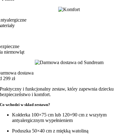
ntyalergiczne
ateriały
ezpieczne
la niemowląt
armowa dostawa
d 299 zł
Praktyczny i funkcjonalny zestaw, który zapewnia dziecku
bezpieczeństwo i komfort.
Co wchodzi w skład zestawu?
Kołderka 100×75 cm lub 120×90 cm z wszytym
antyalergicznym wypełnieniem
Poduszka 50×40 cm z miękką watoliną