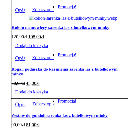
Promocja!
Opis
Zobacz opis
Kokon niemowlęcy sarenka las z butelkowym minky
120,00
zł
108,00
zł
Dodaj do koszyka
Promocja!
Opis
Zobacz opis
Rogal, poduszka do karmienia sarenka las z butelkowym
minky
50,00
zł
45,00
zł
Dodaj do koszyka
Promocja!
Opis
Zobacz opis
Zestaw do gondoli sarenka las z butelkowym minky
90,00
zł
81,00
zł