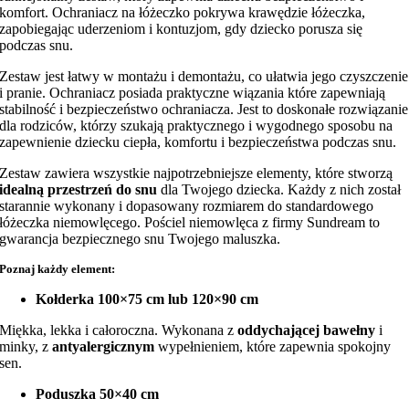
komfort. Ochraniacz na łóżeczko pokrywa krawędzie łóżeczka,
zapobiegając uderzeniom i kontuzjom, gdy dziecko porusza się
podczas snu.
Zestaw jest łatwy w montażu i demontażu, co ułatwia jego czyszczenie
i pranie. Ochraniacz posiada praktyczne wiązania które zapewniają
stabilność i bezpieczeństwo ochraniacza. Jest to doskonałe rozwiązanie
dla rodziców, którzy szukają praktycznego i wygodnego sposobu na
zapewnienie dziecku ciepła, komfortu i bezpieczeństwa podczas snu.
Zestaw zawiera wszystkie najpotrzebniejsze elementy, które stworzą
idealną przestrzeń do snu
dla Twojego dziecka. Każdy z nich został
starannie wykonany i dopasowany rozmiarem do standardowego
łóżeczka niemowlęcego. Pościel niemowlęca z firmy Sundream to
gwarancja bezpiecznego snu Twojego maluszka.
Poznaj każdy element:
Kołderka 100×75 cm lub 120×90 cm
Miękka, lekka i całoroczna. Wykonana z
oddychającej bawełny
i
minky, z
antyalergicznym
wypełnieniem, które zapewnia spokojny
sen.
Poduszka 50×40 cm