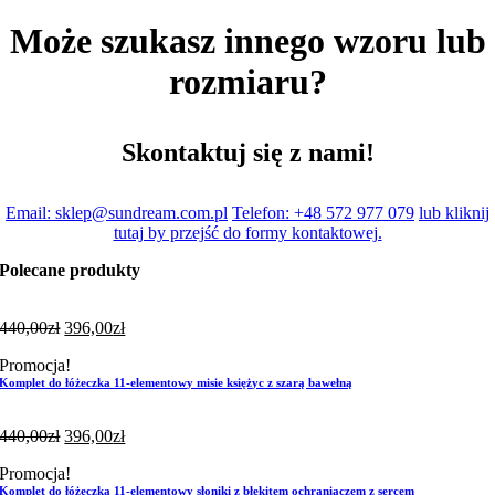
Może szukasz innego wzoru lub
rozmiaru?
Skontaktuj się z nami!
Email: sklep@sundream.com.pl
Telefon: +48 572 977 079
lub kliknij
tutaj by przejść do formy kontaktowej.
Polecane produkty
440,00
zł
396,00
zł
Promocja!
Komplet do łóżeczka 11-elementowy misie księżyc z szarą bawełną
440,00
zł
396,00
zł
Promocja!
Komplet do łóżeczka 11-elementowy słoniki z błękitem ochraniaczem z sercem