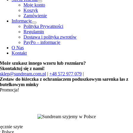
Moje konto
Koszyk
Zamówienie
Informacje
Polityka Prywatności
Regulamin
Dostawa i polityka zwrotów
PayPo – informacje
O Nas
Kontakt
Może szukasz innego wzoru lub rozmiaru?
Skontaktuj się z nami!
sklep@sundream.com.pl
|
+48 572 977 079
|
Zestaw do łóżeczka z ochraniaczem poduszkowym sarenka las z
butelkowym minky
Promocja!
ęcznie szyte
 Polsce