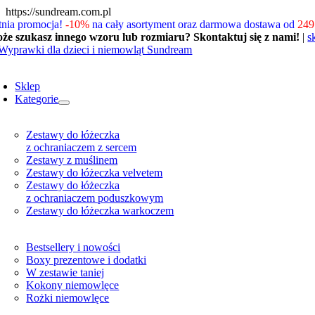
Skip
https://sundream.com.pl
to
tnia promocja!
-10%
na cały asortyment oraz darmowa dostawa od
249 
content
że szukasz innego wzoru lub rozmiaru? Skontaktuj się z nami!
|
s
oggle
avigation
Sklep
Kategorie
Zestawy do łóżeczka
z ochraniaczem z sercem
Zestawy z muślinem
Zestawy do łóżeczka velvetem
Zestawy do łóżeczka
z ochraniaczem poduszkowym
Zestawy do łóżeczka warkoczem
Bestsellery i nowości
Boxy prezentowe i dodatki
W zestawie taniej
Kokony niemowlęce
Rożki niemowlęce