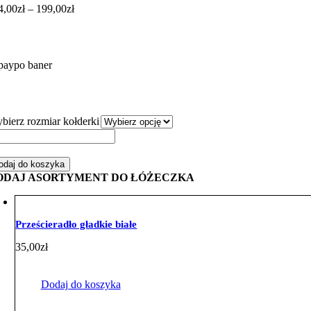
Zakres
4,00
zł
–
199,00
zł
cen:
od
174,00zł
do
199,00zł
bierz rozmiar kołderki
ść
staw
odaj do koszyka
żeczka
ODAJ ASORTYMENT DO ŁÓŻECZKA
hraniaczem
duszkowym
ki
Prześcieradło gładkie białe
ntury
bieskie
35,00
zł
ebieskim
nky
Dodaj do koszyka