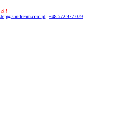
zł !
klep@sundream.com.pl
|
+48 572 977 079
572 977 079
SKLEP@SUNDREAM.PL