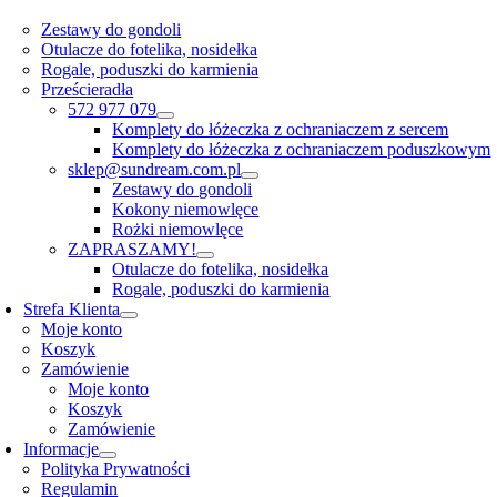
Zestawy do gondoli
Otulacze do fotelika, nosidełka
Rogale, poduszki do karmienia
Prześcieradła
572 977 079
Komplety do łóżeczka z ochraniaczem z sercem
Komplety do łóżeczka z ochraniaczem poduszkowym
sklep@sundream.com.pl
Zestawy do gondoli
Kokony niemowlęce
Rożki niemowlęce
ZAPRASZAMY!
Otulacze do fotelika, nosidełka
Rogale, poduszki do karmienia
Strefa Klienta
Moje konto
Koszyk
Zamówienie
Moje konto
Koszyk
Zamówienie
Informacje
Polityka Prywatności
Regulamin