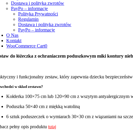
Dostawa i polityka zwrotów
PayPo – informacje
Polityka Prywatności
Regulamin
Dostawa i polityka zwrotów
PayPo – informacje
O Nas
Kontakt
WooCommerce Cart
0
staw do łóżeczka z ochraniaczem poduszkowym miki kontury niebi
aktyczny i funkcjonalny zestaw, który zapewnia dziecku bezpieczeństw
wchodzi w skład zestawu?
Kołderka 100×75 cm lub 120×90 cm z wszytym antyalergicznym 
Poduszka 50×40 cm z miękką watoliną
6 sztuk poduszeczek o wymiarach 30×30 cm z wiązaniami na szcze
bacz pełny opis produktu
tutaj