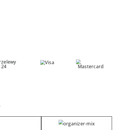
220,00zł
do
240,00zł
A