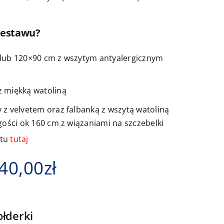
zestawu?
lub 120×90 cm z wszytym antyalergicznym
 miękką watoliną
z velvetem oraz falbanką z wszytą watoliną
gości ok 160 cm z wiązaniami na szczebelki
ktu
tutaj
Zakres
40,00
zł
cen:
od
łderki