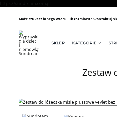
Skip
https://sundream.com.pl
to
content
Może szukasz innego wzoru lub rozmiaru? Skontaktuj si
SKLEP
KATEGORIE
STR
Zestaw d