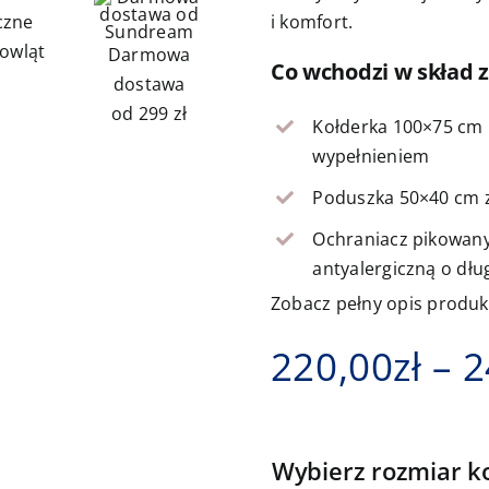
i komfort.
czne
owląt
Darmowa
Co wchodzi w skład 
dostawa
od 299 zł
Kołderka 100×75 cm 
wypełnieniem
Poduszka 50×40 cm z
Ochraniacz pikowany 
antyalergiczną o dłu
Zobacz pełny opis produ
220,00
zł
–
2
Wybierz rozmiar ko