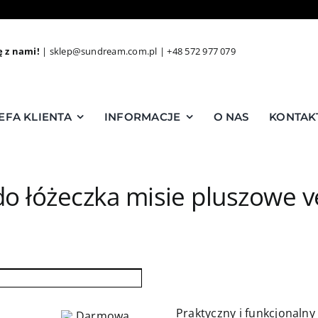
ę z nami!
|
sklep@sundream.com.pl
|
+48 572 977 079
EFA KLIENTA
INFORMACJE
O NAS
KONTAK
o łóżeczka misie pluszowe v
Praktyczny i funkcjonaln