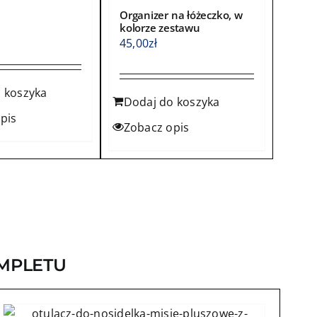
Organizer na łóżeczko, w
kolorze zestawu
45,00
zł
 koszyka
Dodaj do koszyka
pis
Zobacz opis
MPLETU