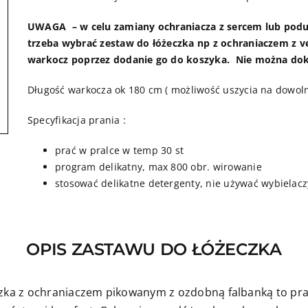
UWAGA – w celu zamiany ochraniacza z sercem lub podu
trzeba wybrać zestaw do łóżeczka np z ochraniaczem z ve
warkocz poprzez dodanie go do koszyka. Nie można do
Długość warkocza ok 180 cm ( możliwość uszycia na dowoln
Specyfikacja prania :
prać w pralce w temp 30 st
program delikatny, max 800 obr. wirowanie
stosować delikatne detergenty, nie używać wybielacz
OPIS ZASTAWU DO ŁÓŻECZKA
zka z ochraniaczem pikowanym z ozdobną falbanką to prak