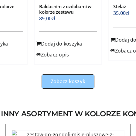
kolorze
Baldachim z ozdobami w
Stelaż
kolorze zestawu
35,00
zł
89,00
zł
Dodaj do
zyka
Dodaj do koszyka
Zobacz o
Zobacz opis
Zobacz koszyk
 INNY ASORTYMENT W KOLORZE KO