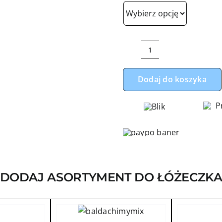
ilość
Zestaw
Dodaj do koszyka
do
łóżeczka
misie
pluszowe
vevlet
beż
DODAJ ASORTYMENT DO ŁÓŻECZK