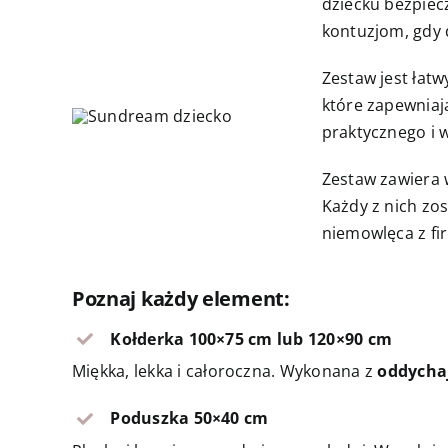
dziecku bezpiec
kontuzjom, gdy 
Zestaw jest łat
które zapewniają
praktycznego i 
Zestaw zawiera 
Każdy z nich zo
niemowlęca z f
Poznaj każdy element:
Kołderka 100×75 cm lub 120×90 cm
Miękka, lekka i całoroczna. Wykonana z
oddycha
Poduszka 50×40 cm