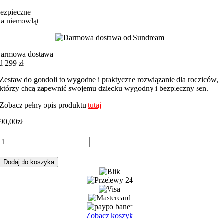
ezpieczne
la niemowląt
armowa dostawa
d 299 zł
Zestaw do gondoli to wygodne i praktyczne rozwiązanie dla rodziców,
którzy chcą zapewnić swojemu dziecku wygodny i bezpieczny sen.
Zobacz pełny opis produktu
tutaj
90,00
zł
ilość
Zestaw
do
Dodaj do koszyka
gondoli
zwierzęta
las
z
miętowym
minky
Zobacz koszyk