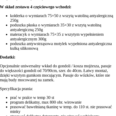
W skład zestawu 4 częściowego wchodzi:
kołderka o wymiarach 75×50 z wszytą watoliną antyalergiczną
250g
poduszka płaska o wymiarach 35×30 z wszytą watoliną
antyalergiczną 250g
materacyk o wymiarach 75×35 z wszytym wypełnieniem
antyalergicznym 300g
poduszka antywstrząsowa motylek wypełniona antyalergiczna
kulką silikonową
Dodatki:
Opcjonalnie uniwersalny wkład do gondoli / kosza mojżesza, pasuje
do większości gondoli od 70/90cm, szer. do 40cm. Łatwy montaż,
dzięki wszytym gumkom mocującym. Pasuje do wózków, które nie
mają budy mocowanej na zamek.
Specyfikacja prania:
prać w pralce w temp 30 st
program delikatny, max 800 obr. wirowanie
prasować bawełnianą tkaninę w temp. do 110 st. nie prasować
minky