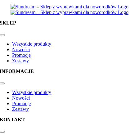
SKLEP
Toggle
Navigation
Wszystkie produkty
Nowości
Promocje
Zestawy
INFORMACJE
Toggle
Navigation
Wszystkie produkty
Nowości
Promocje
Zestawy
KONTAKT
Toggle
Navigation