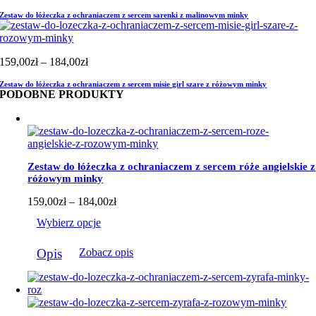
cen:
Zestaw do łóżeczka z ochraniaczem z sercem sarenki z malinowym minky
od
159,00zł
do
184,00zł
Zakres
159,00
zł
–
184,00
zł
cen:
Zestaw do łóżeczka z ochraniaczem z sercem misie girl szare z różowym minky
od
PODOBNE PRODUKTY
159,00zł
do
184,00zł
Zestaw do łóżeczka z ochraniaczem z sercem róże angielskie z
różowym minky
Zakres
159,00
zł
–
184,00
zł
cen:
Wybierz opcje
od
159,00zł
Ten
do
Opis
Zobacz opis
produkt
184,00zł
ma
wiele
wariantów.
Opcje