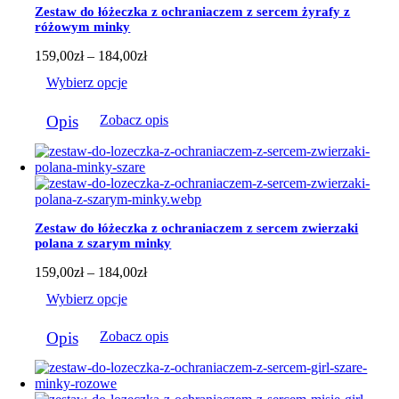
można
Zestaw do łóżeczka z ochraniaczem z sercem żyrafy z
wybrać
różowym minky
na
stronie
Zakres
159,00
zł
–
184,00
zł
produktu
cen:
Wybierz opcje
od
159,00zł
Ten
do
Opis
Zobacz opis
produkt
184,00zł
ma
wiele
wariantów.
Opcje
można
wybrać
Zestaw do łóżeczka z ochraniaczem z sercem zwierzaki
na
polana z szarym minky
stronie
produktu
Zakres
159,00
zł
–
184,00
zł
cen:
Wybierz opcje
od
159,00zł
Ten
do
Opis
Zobacz opis
produkt
184,00zł
ma
wiele
wariantów.