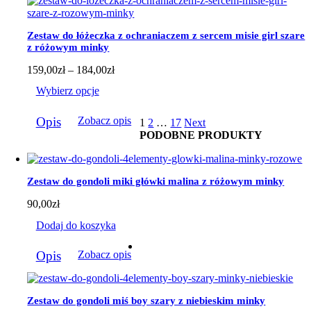
Opcje
można
wybrać
Zestaw do łóżeczka z ochraniaczem z sercem misie girl szare
na
z różowym minky
stronie
produktu
Zakres
159,00
zł
–
184,00
zł
cen:
Wybierz opcje
od
159,00zł
Ten
do
Opis
Zobacz opis
1
2
…
17
Next
produkt
184,00zł
PODOBNE PRODUKTY
ma
wiele
wariantów.
Opcje
Zestaw do gondoli miki główki malina z różowym minky
można
wybrać
90,00
zł
na
stronie
Dodaj do koszyka
produktu
Opis
Zobacz opis
Zestaw do gondoli miś boy szary z niebieskim minky