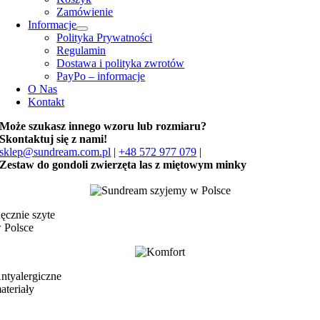
Zamówienie
Informacje
Polityka Prywatności
Regulamin
Dostawa i polityka zwrotów
PayPo – informacje
O Nas
Kontakt
Może szukasz innego wzoru lub rozmiaru?
Skontaktuj się z nami!
sklep@sundream.com.pl
|
+48 572 977 079
|
Zestaw do gondoli zwierzęta las z miętowym minky
ęcznie szyte
 Polsce
ntyalergiczne
ateriały