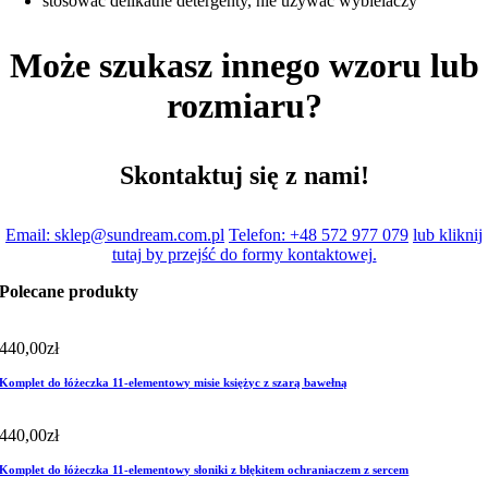
stosować delikatne detergenty, nie używać wybielaczy
Może szukasz innego wzoru lub
rozmiaru?
Skontaktuj się z nami!
Email: sklep@sundream.com.pl
Telefon: +48 572 977 079
lub kliknij
tutaj by przejść do formy kontaktowej.
Polecane produkty
440,00
zł
Komplet do łóżeczka 11-elementowy misie księżyc z szarą bawełną
440,00
zł
Komplet do łóżeczka 11-elementowy słoniki z błękitem ochraniaczem z sercem