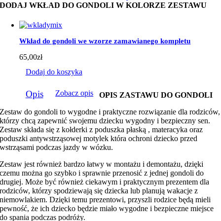
DODAJ WKŁAD DO GONDOLI W KOLORZE ZESTAWU
Wkład do gondoli we wzorze zamawianego kompletu
65,00
zł
Dodaj do koszyka
Opis
Zobacz opis
OPIS ZASTAWU DO GONDOLI
Zestaw do gondoli to wygodne i praktyczne rozwiązanie dla rodziców,
którzy chcą zapewnić swojemu dziecku wygodny i bezpieczny sen.
Zestaw składa się z kołderki z poduszka płaską , materacyka oraz
poduszki antywstrząsowej motylek która ochroni dziecko przed
wstrząsami podczas jazdy w wózku.
Zestaw jest również bardzo łatwy w montażu i demontażu, dzięki
czemu można go szybko i sprawnie przenosić z jednej gondoli do
drugiej. Może być również ciekawym i praktycznym prezentem dla
rodziców, którzy spodziewają się dziecka lub planują wakacje z
niemowlakiem. Dzięki temu prezentowi, przyszli rodzice będą mieli
pewność, że ich dziecko będzie miało wygodne i bezpieczne miejsce
do spania podczas podróży.