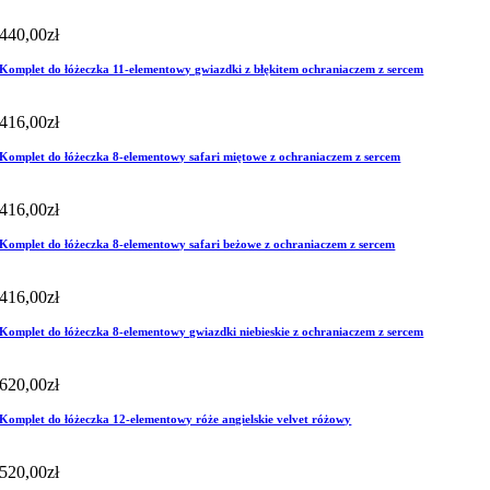
440,00
zł
Komplet do łóżeczka 11-elementowy gwiazdki z błękitem ochraniaczem z sercem
416,00
zł
Komplet do łóżeczka 8-elementowy safari miętowe z ochraniaczem z sercem
416,00
zł
Komplet do łóżeczka 8-elementowy safari beżowe z ochraniaczem z sercem
416,00
zł
Komplet do łóżeczka 8-elementowy gwiazdki niebieskie z ochraniaczem z sercem
620,00
zł
Komplet do łóżeczka 12-elementowy róże angielskie velvet różowy
520,00
zł