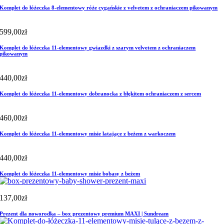
Komplet do łóżeczka 8-elementowy róże cygańskie z velvetem z ochraniaczem pikowanym
599,00
zł
Komplet do łóżeczka 11-elementowy gwiazdki z szarym velvetem z ochraniaczem
pikowanym
440,00
zł
Komplet do łóżeczka 11-elementowy dobranocka z błękitem ochraniaczem z sercem
460,00
zł
Komplet do łóżeczka 11-elementowy misie latające z beżem z warkoczem
440,00
zł
Komplet do łóżeczka 11-elementowy misie bobasy z beżem
137,00
zł
Prezent dla noworodka – box prezentowy premium MAXI | Sundream