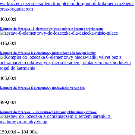
460,00
zł
Komplet do łóżeczka 11-elementowy misie tulące z beżem z warkoczem
416,00
zł
Komplet do łóżeczka 8-elementowy misie tulące z beżowym minky
405,00
zł
Komplet do łóżeczka 6-elementowy niedźwiadki velvet beż
499,00
zł
Komplet do łóżeczka 12-elementowy róże angielskie minky różowe
Zakres
159,00
zł
–
184,00
zł