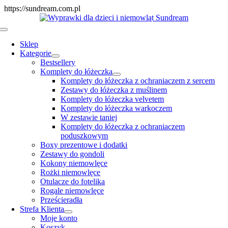
Skip
https://sundream.com.pl
to
content
Toggle
Navigation
Sklep
Kategorie
Bestsellery
Komplety do łóżeczka
Komplety do łóżeczka z ochraniaczem z sercem
Zestawy do łóżeczka z muślinem
Komplety do łóżeczka velvetem
Komplety do łóżeczka warkoczem
W zestawie taniej
Komplety do łóżeczka z ochraniaczem
poduszkowym
Boxy prezentowe i dodatki
Zestawy do gondoli
Kokony niemowlęce
Rożki niemowlęce
Otulacze do fotelika
Rogale niemowlęce
Prześcieradła
Strefa Klienta
Moje konto
Koszyk