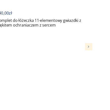
416,00
zł
11-elementowy gwiazdki z
Komplet do łóżeczka 8-elem
em z sercem
ochraniaczem z sercem