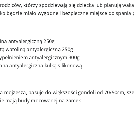
odziców, którzy spodziewają się dziecka lub planują waka
ecko będzie miało wygodne i bezpieczne miejsce do spania
iną antyalergiczną 250g
ą watoliną antyalergiczną 250g
ypełnieniem antyalergicznym 300g
na antyalergiczna kulką silikonową
za mojżesza, pasuje do większości gondoli od 70/90cm, sz
ie mają budy mocowanej na zamek.