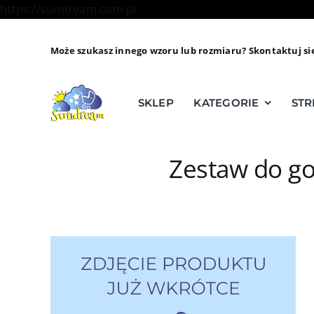
Skip
https://sundream.com.pl
to
content
Może szukasz innego wzoru lub rozmiaru? Skontaktuj si
SKLEP
KATEGORIE
STR
Zestaw do go