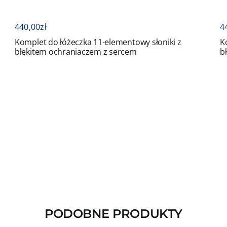
440,00
zł
czka 11-elementowy słoniki z
Komplet do łóżeczka 
niaczem z sercem
błękitem ochraniacz
PODOBNE PRODUKTY