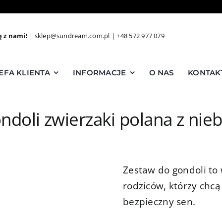
ę z nami!
|
sklep@sundream.com.pl
|
+48 572 977 079
EFA KLIENTA
INFORMACJE
O NAS
KONTAK
ndoli zwierzaki polana z nie
Zestaw do gondoli to
rodziców, którzy chc
bezpieczny sen.