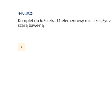
440,00
zł
o łóżeczka 11-elementowy misie księżyc z
Komplet do łóże
ełną
błękitem ochra