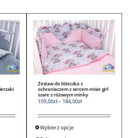
Zestaw do łóżeczka z
ierzaki
ochraniaczem z sercem misie girl
szare z różowym minky
s
Zakres
159,00
zł
–
184,00
zł
cen:
od
0zł
159,00zł
Wybierz opcje
do
Ten