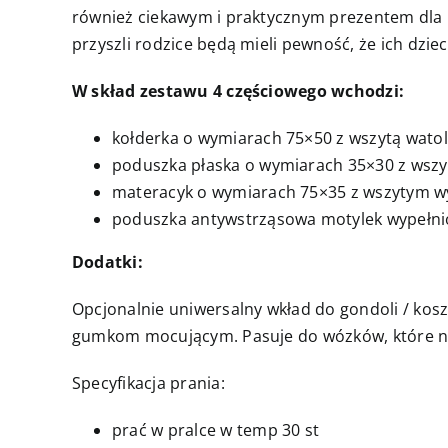
również ciekawym i praktycznym prezentem dla r
przyszli rodzice będą mieli pewność, że ich dzi
W skład zestawu 4 częściowego wchodzi:
kołderka o wymiarach 75×50 z wszytą watol
poduszka płaska o wymiarach 35×30 z wszyt
materacyk o wymiarach 75×35 z wszytym w
poduszka antywstrząsowa motylek wypełnio
Dodatki:
Opcjonalnie uniwersalny wkład do gondoli / kos
gumkom mocującym. Pasuje do wózków, które n
Specyfikacja prania:
prać w pralce w temp 30 st