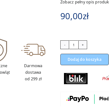
Zobacz pełny opis produ
90,00
zł
ilość
Zestaw
Dodaj do koszyka
do
czne
Darmowa
gondoli
owląt
dostawa
zwierzaki
od 299 zł
polana
z
niebieskim
minky