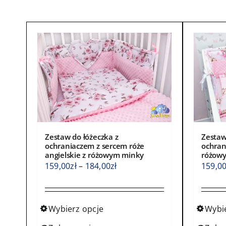
Zestaw
Zestaw do łóżeczka z
ochran
ochraniaczem z sercem róże
różow
angielskie z różowym minky
Zakres
159,0
159,00
zł
–
184,00
zł
cen:
od
159,00zł
Wybi
Wybierz opcje
do
Ten
Ten