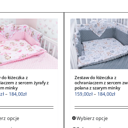
 do łóżeczka z
Zestaw do łóżeczka z
iaczem z sercem żyrafy z
ochraniaczem z sercem zw
ym minky
polana z szarym minky
Zakres
Zakre
0
zł
–
184,00
zł
159,00
zł
–
184,00
zł
cen:
cen:
od
od
159,00zł
159,0
erz opcje
Wybierz opcje
do
do
Ten