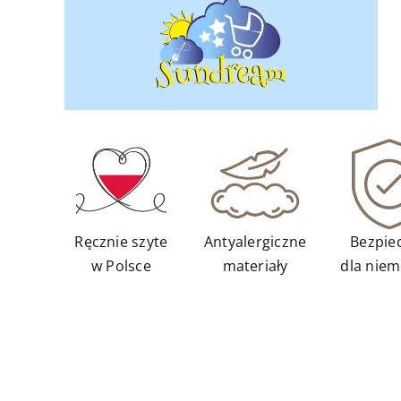
Ręcznie szyte
Antyalergiczne
Bezpie
w Polsce
materiały
dla niem