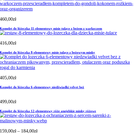
460,00
zł
Komplet do łóżeczka 11-elementowy misie tulące z beżem z warkoczem
416,00
zł
Komplet do łóżeczka 8-elementowy misie tulące z beżowym minky
405,00
zł
Komplet do łóżeczka 6-elementowy niedźwiadki velvet beż
499,00
zł
Komplet do łóżeczka 12-elementowy róże angielskie minky różowe
Zakres
159,00
zł
–
184,00
zł