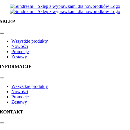
SKLEP
Toggle
Navigation
Wszystkie produkty
Nowości
Promocje
Zestawy
INFORMACJE
Toggle
Navigation
Wszystkie produkty
Nowości
Promocje
Zestawy
KONTAKT
Toggle
Navigation