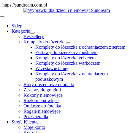
Skip
https://sundream.com.pl
to
content
Toggle
Navigation
Sklep
Kategorie
Bestsellery
Komplety do łóżeczka
Komplety do łóżeczka z ochraniaczem z sercem
Zestawy do łóżeczka z muślinem
Komplety do łóżeczka velvetem
Komplety do łóżeczka warkoczem
W zestawie taniej
Komplety do łóżeczka z ochraniaczem
poduszkowym
Boxy prezentowe i dodatki
Zestawy do gondoli
Kokony niemowlęce
Rożki niemowlęce
Otulacze do fotelika
Rogale niemowlęce
Prześcieradła
Strefa Klienta
Moje konto
Koszyk