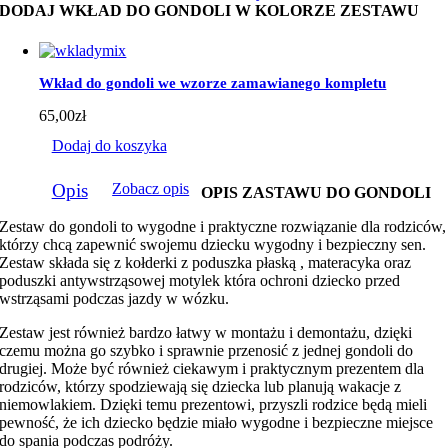
DODAJ WKŁAD DO GONDOLI W KOLORZE ZESTAWU
Wkład do gondoli we wzorze zamawianego kompletu
65,00
zł
Dodaj do koszyka
Opis
Zobacz opis
OPIS ZASTAWU DO GONDOLI
Zestaw do gondoli to wygodne i praktyczne rozwiązanie dla rodziców,
którzy chcą zapewnić swojemu dziecku wygodny i bezpieczny sen.
Zestaw składa się z kołderki z poduszka płaską , materacyka oraz
poduszki antywstrząsowej motylek która ochroni dziecko przed
wstrząsami podczas jazdy w wózku.
Zestaw jest również bardzo łatwy w montażu i demontażu, dzięki
czemu można go szybko i sprawnie przenosić z jednej gondoli do
drugiej. Może być również ciekawym i praktycznym prezentem dla
rodziców, którzy spodziewają się dziecka lub planują wakacje z
niemowlakiem. Dzięki temu prezentowi, przyszli rodzice będą mieli
pewność, że ich dziecko będzie miało wygodne i bezpieczne miejsce
do spania podczas podróży.