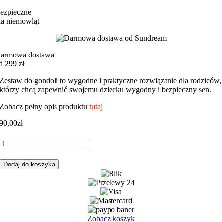
ezpieczne
la niemowląt
armowa dostawa
d 299 zł
Zestaw do gondoli to wygodne i praktyczne rozwiązanie dla rodziców,
którzy chcą zapewnić swojemu dziecku wygodny i bezpieczny sen.
Zobacz pełny opis produktu
tutaj
90,00
zł
ilość
Zestaw
do
Dodaj do koszyka
gondoli
motyle
z
różowym
minky
Zobacz koszyk