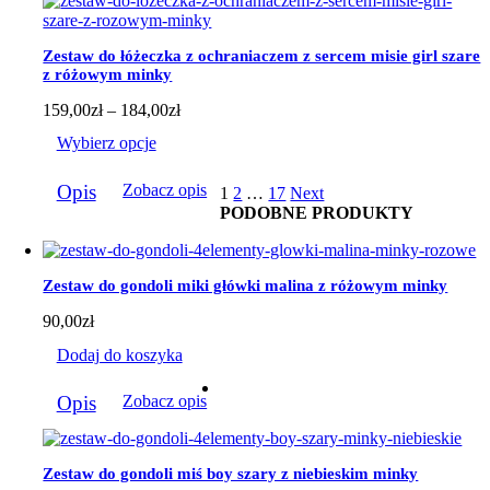
Opcje
można
wybrać
Zestaw do łóżeczka z ochraniaczem z sercem misie girl szare
na
z różowym minky
stronie
produktu
Zakres
159,00
zł
–
184,00
zł
cen:
Wybierz opcje
od
159,00zł
Ten
do
Opis
Zobacz opis
1
2
…
17
Next
produkt
184,00zł
PODOBNE PRODUKTY
ma
wiele
wariantów.
Opcje
Zestaw do gondoli miki główki malina z różowym minky
można
wybrać
90,00
zł
na
stronie
Dodaj do koszyka
produktu
Opis
Zobacz opis
Zestaw do gondoli miś boy szary z niebieskim minky