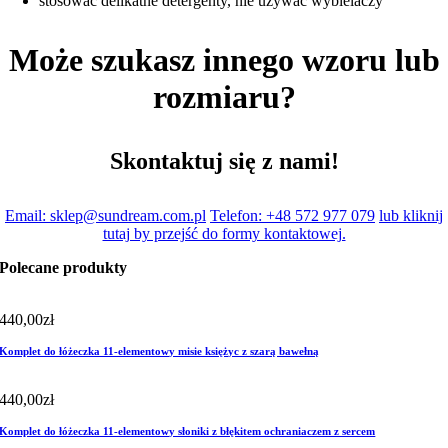
stosować delikatne detergenty, nie używać wybielaczy
Może szukasz innego wzoru lub
rozmiaru?
Skontaktuj się z nami!
Email: sklep@sundream.com.pl
Telefon: +48 572 977 079
lub kliknij
tutaj by przejść do formy kontaktowej.
Polecane produkty
440,00
zł
Komplet do łóżeczka 11-elementowy misie księżyc z szarą bawełną
440,00
zł
Komplet do łóżeczka 11-elementowy słoniki z błękitem ochraniaczem z sercem