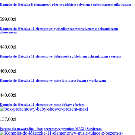
Komplet do łóżeczka 8-elementowy róże cygańskie z velvetem z ochraniaczem pikowanym
599,00
zł
Komplet do łóżeczka 11-elementowy gwiazdki z szarym velvetem z ochraniaczem
pikowanym
440,00
zł
Komplet do łóżeczka 11-elementowy dobranocka z błękitem ochraniaczem z sercem
460,00
zł
Komplet do łóżeczka 11-elementowy misie latające z beżem z warkoczem
440,00
zł
Komplet do łóżeczka 11-elementowy misie bobasy z beżem
137,00
zł
Prezent dla noworodka – box prezentowy premium MAXI | Sundream