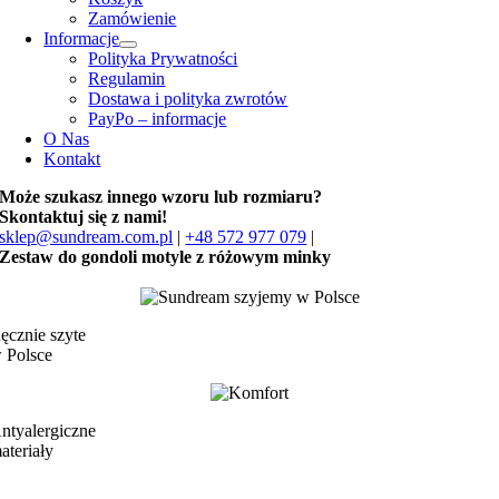
Zamówienie
Informacje
Polityka Prywatności
Regulamin
Dostawa i polityka zwrotów
PayPo – informacje
O Nas
Kontakt
Może szukasz innego wzoru lub rozmiaru?
Skontaktuj się z nami!
sklep@sundream.com.pl
|
+48 572 977 079
|
Zestaw do gondoli motyle z różowym minky
ęcznie szyte
 Polsce
ntyalergiczne
ateriały