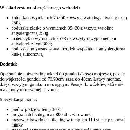
W skład zestawu 4 częściowego wchodzi:
kołderka o wymiarach 75×50 z wszytą watoliną antyalergiczną
250g
poduszka płaska o wymiarach 35×30 z wszytą watoliną
antyalergiczną 250g
materacyk o wymiarach 75×35 z wszytym wypełnieniem
antyalergicznym 300g
poduszka antywstrząsowa motylek wypełniona antyalergiczna
kulką silikonową
Dodatki:
Opcjonalnie uniwersalny wkład do gondoli / kosza mojżesza, pasuje
do większości gondoli od 70/90cm, szer. do 40cm. Łatwy montaż,
dzięki wszytym gumkom mocującym. Pasuje do wózków, które nie
mają budy mocowanej na zamek.
Specyfikacja prania:
prać w pralce w temp 30 st
program delikatny, max 800 obr. wirowanie
prasować bawełnianą tkaninę w temp. do 110 st. nie prasować
minky