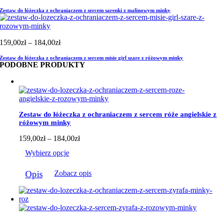
cen:
Zestaw do łóżeczka z ochraniaczem z sercem sarenki z malinowym minky
od
159,00zł
do
184,00zł
Zakres
159,00
zł
–
184,00
zł
cen:
Zestaw do łóżeczka z ochraniaczem z sercem misie girl szare z różowym minky
od
PODOBNE PRODUKTY
159,00zł
do
184,00zł
Zestaw do łóżeczka z ochraniaczem z sercem róże angielskie z
różowym minky
Zakres
159,00
zł
–
184,00
zł
cen:
Wybierz opcje
od
159,00zł
Ten
do
Opis
Zobacz opis
produkt
184,00zł
ma
wiele
wariantów.
Opcje