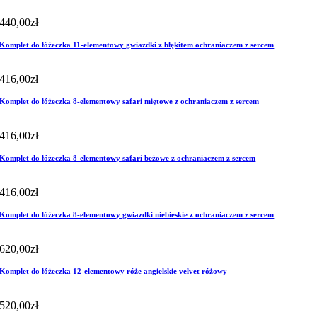
440,00
zł
Komplet do łóżeczka 11-elementowy gwiazdki z błękitem ochraniaczem z sercem
416,00
zł
Komplet do łóżeczka 8-elementowy safari miętowe z ochraniaczem z sercem
416,00
zł
Komplet do łóżeczka 8-elementowy safari beżowe z ochraniaczem z sercem
416,00
zł
Komplet do łóżeczka 8-elementowy gwiazdki niebieskie z ochraniaczem z sercem
620,00
zł
Komplet do łóżeczka 12-elementowy róże angielskie velvet różowy
520,00
zł