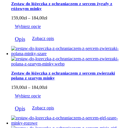
można
Zestaw do łóżeczka z ochraniaczem z sercem żyrafy z
wybrać
różowym minky
na
stronie
Zakres
159,00
zł
–
184,00
zł
produktu
cen:
Wybierz opcje
od
159,00zł
Ten
do
Opis
Zobacz opis
produkt
184,00zł
ma
wiele
wariantów.
Opcje
można
wybrać
Zestaw do łóżeczka z ochraniaczem z sercem zwierzaki
na
polana z szarym minky
stronie
produktu
Zakres
159,00
zł
–
184,00
zł
cen:
Wybierz opcje
od
159,00zł
Ten
do
Opis
Zobacz opis
produkt
184,00zł
ma
wiele
wariantów.