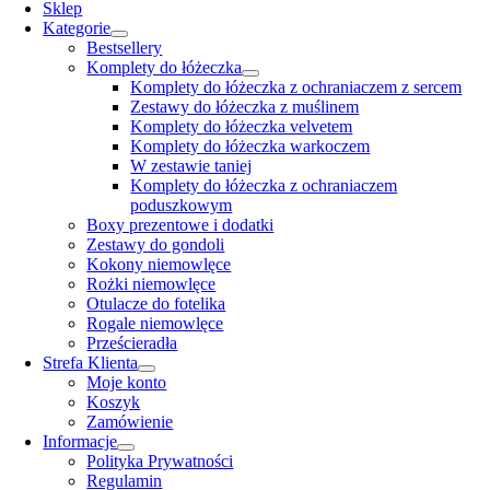
Navigation
Sklep
Kategorie
Bestsellery
Komplety do łóżeczka
Komplety do łóżeczka z ochraniaczem z sercem
Zestawy do łóżeczka z muślinem
Komplety do łóżeczka velvetem
Komplety do łóżeczka warkoczem
W zestawie taniej
Komplety do łóżeczka z ochraniaczem
poduszkowym
Boxy prezentowe i dodatki
Zestawy do gondoli
Kokony niemowlęce
Rożki niemowlęce
Otulacze do fotelika
Rogale niemowlęce
Prześcieradła
Strefa Klienta
Moje konto
Koszyk
Zamówienie
Informacje
Polityka Prywatności
Regulamin