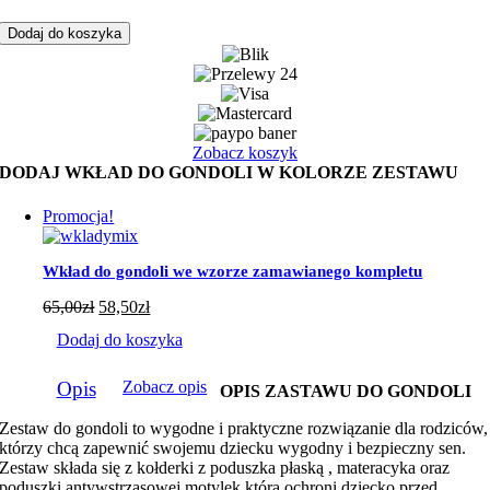
Zestaw
do
Dodaj do koszyka
gondoli
misie
tęcza
z
szarym
minky
Zobacz koszyk
DODAJ WKŁAD DO GONDOLI W KOLORZE ZESTAWU
Promocja!
Wkład do gondoli we wzorze zamawianego kompletu
65,00
zł
58,50
zł
Dodaj do koszyka
Opis
Zobacz opis
OPIS ZASTAWU DO GONDOLI
Zestaw do gondoli to wygodne i praktyczne rozwiązanie dla rodziców,
którzy chcą zapewnić swojemu dziecku wygodny i bezpieczny sen.
Zestaw składa się z kołderki z poduszka płaską , materacyka oraz
poduszki antywstrząsowej motylek która ochroni dziecko przed