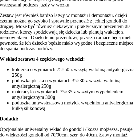
wstrząsami podczas jazdy w wózku.
Zestaw jest również bardzo łatwy w montażu i demontażu, dzięki
czemu można go szybko i sprawnie przenosić z jednej gondoli do
drugiej. Może być również ciekawym i praktycznym prezentem dla
rodziców, którzy spodziewają się dziecka lub planują wakacje z
niemowlakiem. Dzięki temu prezentowi, przyszli rodzice będą mieli
pewność, że ich dziecko będzie miało wygodne i bezpieczne miejsce
do spania podczas podróży.
W skład zestawu 4 częściowego wchodzi:
kołderka o wymiarach 75×50 z wszytą watoliną antyalergiczną
250g
poduszka płaska o wymiarach 35×30 z wszytą watoliną
antyalergiczną 250g
materacyk o wymiarach 75×35 z wszytym wypełnieniem
antyalergicznym 300g
poduszka antywstrząsowa motylek wypełniona antyalergiczna
kulką silikonową
Dodatki:
Opcjonalnie uniwersalny wkład do gondoli / kosza mojżesza, pasuje
do większości gondoli od 70/90cm, szer. do 40cm. Łatwy montaż,