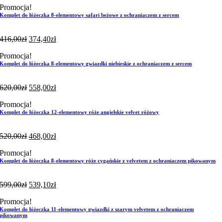
Promocja!
Komplet do łóżeczka 8-elementowy safari beżowe z ochraniaczem z sercem
416,00
zł
374,40
zł
Promocja!
Komplet do łóżeczka 8-elementowy gwiazdki niebieskie z ochraniaczem z sercem
620,00
zł
558,00
zł
Promocja!
Komplet do łóżeczka 12-elementowy róże angielskie velvet różowy
520,00
zł
468,00
zł
Promocja!
Komplet do łóżeczka 8-elementowy róże cygańskie z velvetem z ochraniaczem pikowanym
599,00
zł
539,10
zł
Promocja!
Komplet do łóżeczka 11-elementowy gwiazdki z szarym velvetem z ochraniaczem
pikowanym