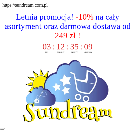
Skip
https://sundream.com.pl
to
Letnia promocja!
-10%
na cały
content
asortyment oraz darmowa dostawa od
249 zł !
03
:
12
:
35
:
08
DNI
GODZINY
MINUTY
SEKUNDY
Toggle