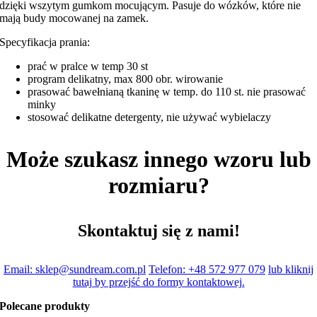
dzięki wszytym gumkom mocującym. Pasuje do wózków, które nie
mają budy mocowanej na zamek.
Specyfikacja prania:
prać w pralce w temp 30 st
program delikatny, max 800 obr. wirowanie
prasować bawełnianą tkaninę w temp. do 110 st. nie prasować
minky
stosować delikatne detergenty, nie używać wybielaczy
Może szukasz innego wzoru lub
rozmiaru?
Skontaktuj się z nami!
Email: sklep@sundream.com.pl
Telefon: +48 572 977 079
lub kliknij
tutaj by przejść do formy kontaktowej.
Polecane produkty