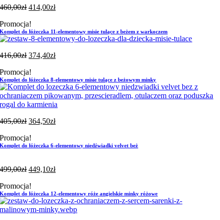
460,00
zł
414,00
zł
Promocja!
Komplet do łóżeczka 11-elementowy misie tulące z beżem z warkoczem
416,00
zł
374,40
zł
Promocja!
Komplet do łóżeczka 8-elementowy misie tulące z beżowym minky
405,00
zł
364,50
zł
Promocja!
Komplet do łóżeczka 6-elementowy niedźwiadki velvet beż
499,00
zł
449,10
zł
Promocja!
Komplet do łóżeczka 12-elementowy róże angielskie minky różowe