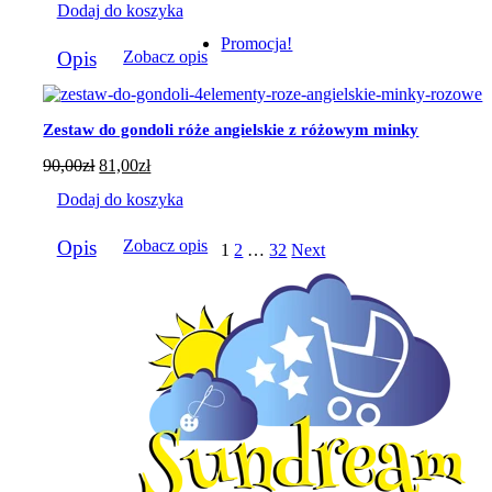
Dodaj do koszyka
Promocja!
Opis
Zobacz opis
Zestaw do gondoli róże angielskie z różowym minky
90,00
zł
81,00
zł
Dodaj do koszyka
Opis
Zobacz opis
1
2
…
32
Next