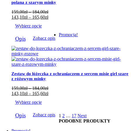
na
polana z szarym minky
stronie
produktu
Zakres
159,00
zł
–
184,00
zł
cen:
Zakres
143,10
zł
–
165,60
zł
od
cen:
Wybierz opcje
159,00zł
od
do
143,10zł
Ten
Promocja!
184,00zł
do
Opis
Zobacz opis
produkt
165,60zł
ma
wiele
wariantów.
Opcje
można
wybrać
Zestaw do łóżeczka z ochraniaczem z sercem misie girl szare
na
z różowym minky
stronie
produktu
Zakres
159,00
zł
–
184,00
zł
cen:
Zakres
143,10
zł
–
165,60
zł
od
cen:
Wybierz opcje
159,00zł
od
do
143,10zł
Ten
184,00zł
do
Opis
Zobacz opis
1
2
…
17
Next
produkt
165,60zł
PODOBNE PRODUKTY
ma
wiele
Promocja!