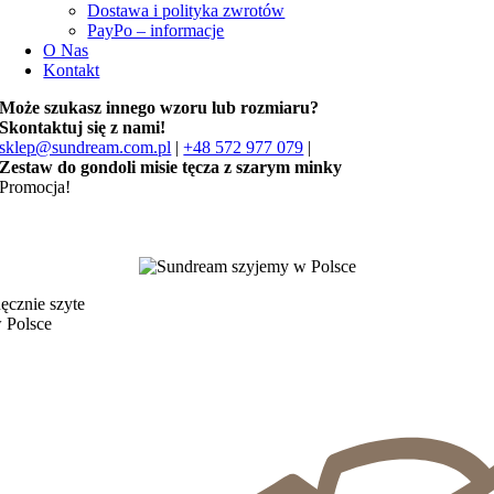
Dostawa i polityka zwrotów
PayPo – informacje
O Nas
Kontakt
Może szukasz innego wzoru lub rozmiaru?
Skontaktuj się z nami!
sklep@sundream.com.pl
|
+48 572 977 079
|
Zestaw do gondoli misie tęcza z szarym minky
Promocja!
ęcznie szyte
 Polsce