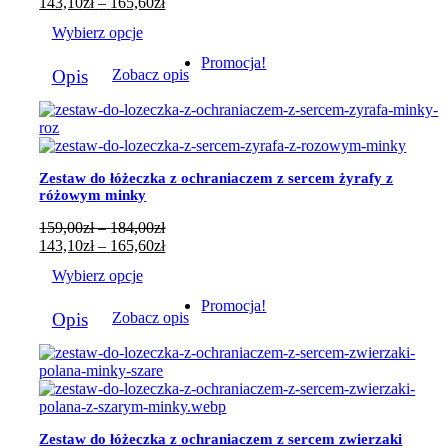
cen:
Zakres
143,10
zł
–
165,60
zł
od
cen:
Wybierz opcje
159,00zł
od
do
143,10zł
Ten
Promocja!
184,00zł
do
Opis
Zobacz opis
produkt
165,60zł
ma
wiele
wariantów.
Opcje
można
Zestaw do łóżeczka z ochraniaczem z sercem żyrafy z
wybrać
różowym minky
na
stronie
Zakres
159,00
zł
–
184,00
zł
produktu
cen:
Zakres
143,10
zł
–
165,60
zł
od
cen:
Wybierz opcje
159,00zł
od
do
143,10zł
Ten
Promocja!
184,00zł
do
Opis
Zobacz opis
produkt
165,60zł
ma
wiele
wariantów.
Opcje
można
wybrać
Zestaw do łóżeczka z ochraniaczem z sercem zwierzaki