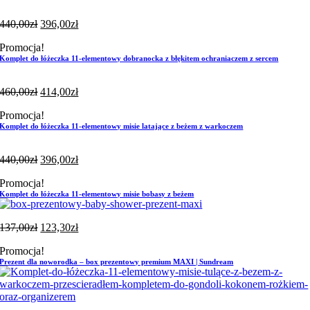
440,00
zł
396,00
zł
Promocja!
Komplet do łóżeczka 11-elementowy dobranocka z błękitem ochraniaczem z sercem
460,00
zł
414,00
zł
Promocja!
Komplet do łóżeczka 11-elementowy misie latające z beżem z warkoczem
440,00
zł
396,00
zł
Promocja!
Komplet do łóżeczka 11-elementowy misie bobasy z beżem
137,00
zł
123,30
zł
Promocja!
Prezent dla noworodka – box prezentowy premium MAXI | Sundream