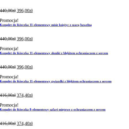
440,00
zł
396,00
zł
Promocja!
Komplet do łóżeczka 11-elementowy misie księżyc z szarą bawełną
440,00
zł
396,00
zł
Promocja!
Komplet do łóżeczka 11-elementowy słoniki z błękitem ochraniaczem z sercem
440,00
zł
396,00
zł
Promocja!
Komplet do łóżeczka 11-elementowy gwiazdki z błękitem ochraniaczem z sercem
416,00
zł
374,40
zł
Promocja!
Komplet do łóżeczka 8-elementowy safari miętowe z ochraniaczem z sercem
416,00
zł
374,40
zł