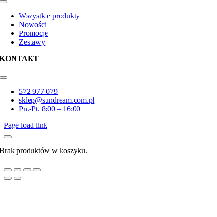
Toggle
Navigation
Wszystkie produkty
Nowości
Promocje
Zestawy
KONTAKT
Toggle
Navigation
572 977 079
sklep@sundream.com.pl
Pn.-Pt. 8:00 – 16:00
Page load link
Brak produktów w koszyku.
Go
to
Top