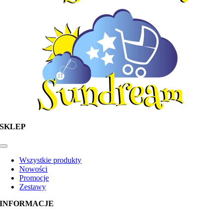
SKLEP
Toggle
Navigation
Wszystkie produkty
Nowości
Promocje
Zestawy
INFORMACJE