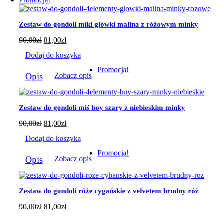
wariantów.
Opcje
można
Zestaw do gondoli miki główki malina z różowym minky
wybrać
na
90,00
zł
81,00
zł
stronie
produktu
Dodaj do koszyka
Promocja!
Opis
Zobacz opis
Zestaw do gondoli miś boy szary z niebieskim minky
90,00
zł
81,00
zł
Dodaj do koszyka
Promocja!
Opis
Zobacz opis
Zestaw do gondoli róże cygańskie z velvetem brudny róż
90,00
zł
81,00
zł