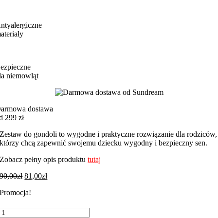
ntyalergiczne
ateriały
ezpieczne
la niemowląt
armowa dostawa
d 299 zł
Zestaw do gondoli to wygodne i praktyczne rozwiązanie dla rodziców,
którzy chcą zapewnić swojemu dziecku wygodny i bezpieczny sen.
Zobacz pełny opis produktu
tutaj
90,00
zł
81,00
zł
Promocja!
ilość