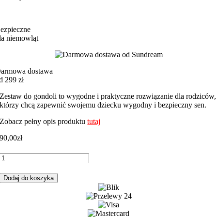
ezpieczne
la niemowląt
armowa dostawa
d 299 zł
Zestaw do gondoli to wygodne i praktyczne rozwiązanie dla rodziców,
którzy chcą zapewnić swojemu dziecku wygodny i bezpieczny sen.
Zobacz pełny opis produktu
tutaj
90,00
zł
ilość
Zestaw
do
Dodaj do koszyka
gondoli
miś
boy
szary