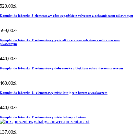
520,00
zł
Komplet do łóżeczka 8-elementowy róże cygańskie z velvetem z ochraniaczem pikowanym
599,00
zł
Komplet do łóżeczka 11-elementowy gwiazdki z szarym velvetem z ochraniaczem
pikowanym
440,00
zł
Komplet do łóżeczka 11-elementowy dobranocka z błękitem ochraniaczem z sercem
460,00
zł
Komplet do łóżeczka 11-elementowy misie latające z beżem z warkoczem
440,00
zł
Komplet do łóżeczka 11-elementowy misie bobasy z beżem
137,00
zł