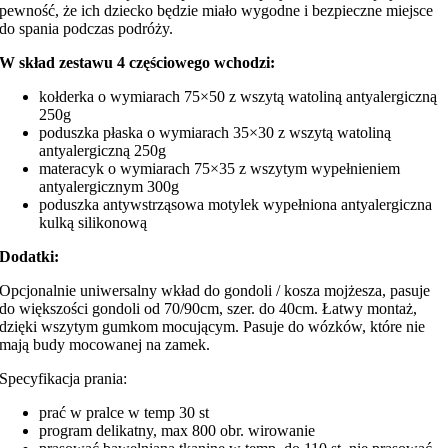
pewność, że ich dziecko będzie miało wygodne i bezpieczne miejsce
do spania podczas podróży.
W skład zestawu 4 częściowego wchodzi:
kołderka o wymiarach 75×50 z wszytą watoliną antyalergiczną
250g
poduszka płaska o wymiarach 35×30 z wszytą watoliną
antyalergiczną 250g
materacyk o wymiarach 75×35 z wszytym wypełnieniem
antyalergicznym 300g
poduszka antywstrząsowa motylek wypełniona antyalergiczna
kulką silikonową
Dodatki:
Opcjonalnie uniwersalny wkład do gondoli / kosza mojżesza, pasuje
do większości gondoli od 70/90cm, szer. do 40cm. Łatwy montaż,
dzięki wszytym gumkom mocującym. Pasuje do wózków, które nie
mają budy mocowanej na zamek.
Specyfikacja prania:
prać w pralce w temp 30 st
program delikatny, max 800 obr. wirowanie