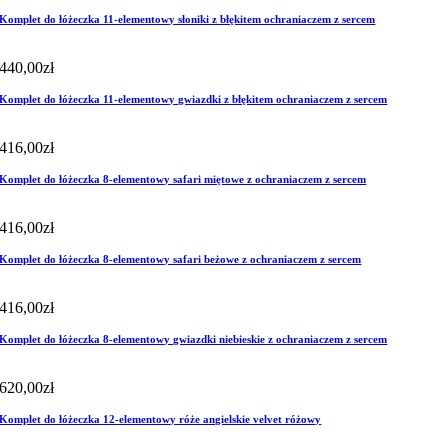
Komplet do łóżeczka 11-elementowy słoniki z błękitem ochraniaczem z sercem
440,00
zł
Komplet do łóżeczka 11-elementowy gwiazdki z błękitem ochraniaczem z sercem
416,00
zł
Komplet do łóżeczka 8-elementowy safari miętowe z ochraniaczem z sercem
416,00
zł
Komplet do łóżeczka 8-elementowy safari beżowe z ochraniaczem z sercem
416,00
zł
Komplet do łóżeczka 8-elementowy gwiazdki niebieskie z ochraniaczem z sercem
620,00
zł
Komplet do łóżeczka 12-elementowy róże angielskie velvet różowy