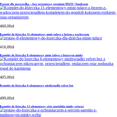
Prezent dla noworodka – box prezentowy premium MAXI | Sundream
460,00
zł
Komplet do łóżeczka 11-elementowy misie tulące z beżem z warkoczem
416,00
zł
Komplet do łóżeczka 8-elementowy misie tulące z beżowym minky
405,00
zł
Komplet do łóżeczka 6-elementowy niedźwiadki velvet beż
499,00
zł
Komplet do łóżeczka 12-elementowy róże angielskie minky różowe