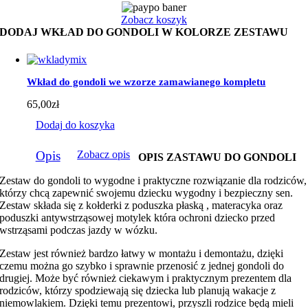
z
miętowym
Zobacz koszyk
minky
DODAJ WKŁAD DO GONDOLI W KOLORZE ZESTAWU
Wkład do gondoli we wzorze zamawianego kompletu
65,00
zł
Dodaj do koszyka
Opis
Zobacz opis
OPIS ZASTAWU DO GONDOLI
Zestaw do gondoli to wygodne i praktyczne rozwiązanie dla rodziców,
którzy chcą zapewnić swojemu dziecku wygodny i bezpieczny sen.
Zestaw składa się z kołderki z poduszka płaską , materacyka oraz
poduszki antywstrząsowej motylek która ochroni dziecko przed
wstrząsami podczas jazdy w wózku.
Zestaw jest również bardzo łatwy w montażu i demontażu, dzięki
czemu można go szybko i sprawnie przenosić z jednej gondoli do
drugiej. Może być również ciekawym i praktycznym prezentem dla
rodziców, którzy spodziewają się dziecka lub planują wakacje z
niemowlakiem. Dzięki temu prezentowi, przyszli rodzice będą mieli