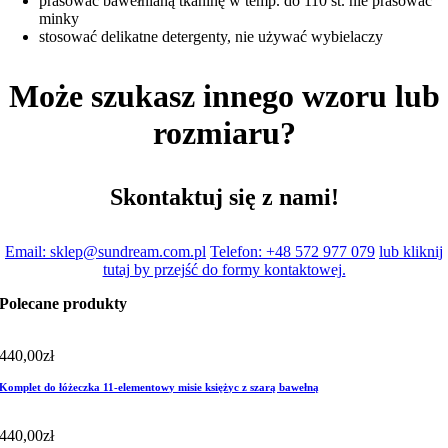
prasować bawełnianą tkaninę w temp. do 110 st. nie prasować
minky
stosować delikatne detergenty, nie używać wybielaczy
Może szukasz innego wzoru lub
rozmiaru?
Skontaktuj się z nami!
Email: sklep@sundream.com.pl
Telefon: +48 572 977 079
lub kliknij
tutaj by przejść do formy kontaktowej.
Polecane produkty
440,00
zł
Komplet do łóżeczka 11-elementowy misie księżyc z szarą bawełną
440,00
zł