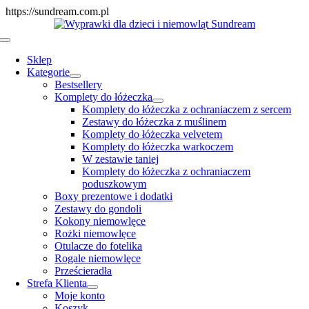
Skip
https://sundream.com.pl
to
content
Toggle
Navigation
Sklep
Kategorie
Bestsellery
Komplety do łóżeczka
Komplety do łóżeczka z ochraniaczem z sercem
Zestawy do łóżeczka z muślinem
Komplety do łóżeczka velvetem
Komplety do łóżeczka warkoczem
W zestawie taniej
Komplety do łóżeczka z ochraniaczem
poduszkowym
Boxy prezentowe i dodatki
Zestawy do gondoli
Kokony niemowlęce
Rożki niemowlęce
Otulacze do fotelika
Rogale niemowlęce
Prześcieradła
Strefa Klienta
Moje konto
Koszyk