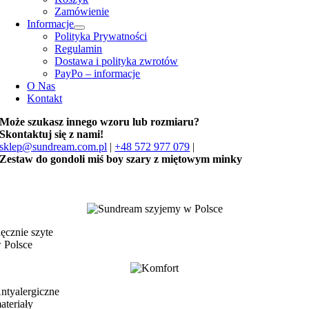
Zamówienie
Informacje
Polityka Prywatności
Regulamin
Dostawa i polityka zwrotów
PayPo – informacje
O Nas
Kontakt
Może szukasz innego wzoru lub rozmiaru?
Skontaktuj się z nami!
sklep@sundream.com.pl
|
+48 572 977 079
|
Zestaw do gondoli miś boy szary z miętowym minky
ęcznie szyte
 Polsce
ntyalergiczne
ateriały