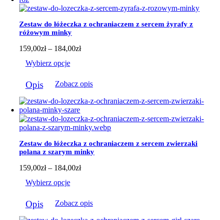
wariantów.
Opcje
można
Zestaw do łóżeczka z ochraniaczem z sercem żyrafy z
wybrać
różowym minky
na
stronie
Zakres
159,00
zł
–
184,00
zł
produktu
cen:
Wybierz opcje
od
159,00zł
Ten
do
Opis
Zobacz opis
produkt
184,00zł
ma
wiele
wariantów.
Opcje
można
wybrać
Zestaw do łóżeczka z ochraniaczem z sercem zwierzaki
na
polana z szarym minky
stronie
produktu
Zakres
159,00
zł
–
184,00
zł
cen:
Wybierz opcje
od
159,00zł
Ten
do
Opis
Zobacz opis
produkt
184,00zł
ma