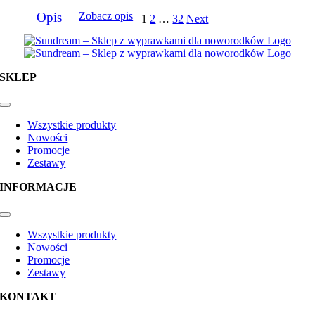
Opis
Zobacz opis
1
2
…
32
Next
SKLEP
Toggle
Navigation
Wszystkie produkty
Nowości
Promocje
Zestawy
INFORMACJE
Toggle
Navigation
Wszystkie produkty
Nowości
Promocje
Zestawy
KONTAKT