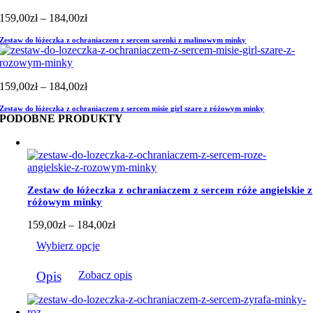
Zakres
159,00
zł
–
184,00
zł
cen:
Zestaw do łóżeczka z ochraniaczem z sercem sarenki z malinowym minky
od
159,00zł
do
184,00zł
Zakres
159,00
zł
–
184,00
zł
cen:
Zestaw do łóżeczka z ochraniaczem z sercem misie girl szare z różowym minky
od
PODOBNE PRODUKTY
159,00zł
do
184,00zł
Zestaw do łóżeczka z ochraniaczem z sercem róże angielskie z
różowym minky
Zakres
159,00
zł
–
184,00
zł
cen:
Wybierz opcje
od
159,00zł
Ten
do
Opis
Zobacz opis
produkt
184,00zł
ma
wiele