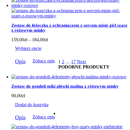
wiele
wariantów.
Opcje
można
wybrać
Zestaw do łóżeczka z ochraniaczem z sercem misie girl szare
na
z różowym minky
stronie
produktu
Zakres
159,00
zł
–
184,00
zł
cen:
Wybierz opcje
od
159,00zł
Ten
do
Opis
Zobacz opis
1
2
…
17
Next
produkt
184,00zł
PODOBNE PRODUKTY
ma
wiele
wariantów.
Opcje
Zestaw do gondoli miki główki malina z różowym minky
można
wybrać
90,00
zł
na
stronie
Dodaj do koszyka
produktu
Opis
Zobacz opis