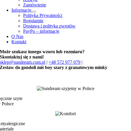
Zamówienie
Informacje
Polityka Prywatności
Regulamin
Dostawa i polityka zwrotów
PayPo – informacje
O Nas
Kontakt
Może szukasz innego wzoru lub rozmiaru?
Skontaktuj się z nami!
sklep@sundream.com.pl
|
+48 572 977 079
|
Zestaw do gondoli miś boy szary z granatowym minky
ęcznie szyte
 Polsce
ntyalergiczne
ateriały