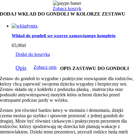
z
granatowym
Zobacz koszyk
minky
DODAJ WKŁAD DO GONDOLI W KOLORZE ZESTAWU
Wkład do gondoli we wzorze zamawianego kompletu
65,00
zł
Dodaj do koszyka
Opis
Zobacz opis
OPIS ZASTAWU DO GONDOLI
Zestaw do gondoli to wygodne i praktyczne rozwiązanie dla rodziców,
którzy chcą zapewnić swojemu dziecku wygodny i bezpieczny sen.
Zestaw składa się z kołderki z poduszka płaską , materacyka oraz
poduszki antywstrząsowej motylek która ochroni dziecko przed
wstrząsami podczas jazdy w wózku.
Zestaw jest również bardzo łatwy w montażu i demontażu, dzięki
czemu można go szybko i sprawnie przenosić z jednej gondoli do
drugiej. Może być również ciekawym i praktycznym prezentem dla
rodziców, którzy spodziewają się dziecka lub planują wakacje z
niemowlakiem. Dzięki temu prezentowi, przyszli rodzice będą mieli