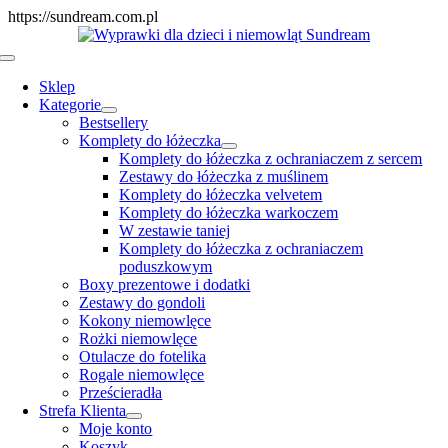
Skip
https://sundream.com.pl
to
content
Toggle
Navigation
Sklep
Kategorie
Bestsellery
Komplety do łóżeczka
Komplety do łóżeczka z ochraniaczem z sercem
Zestawy do łóżeczka z muślinem
Komplety do łóżeczka velvetem
Komplety do łóżeczka warkoczem
W zestawie taniej
Komplety do łóżeczka z ochraniaczem
poduszkowym
Boxy prezentowe i dodatki
Zestawy do gondoli
Kokony niemowlęce
Rożki niemowlęce
Otulacze do fotelika
Rogale niemowlęce
Prześcieradła
Strefa Klienta
Moje konto
Koszyk