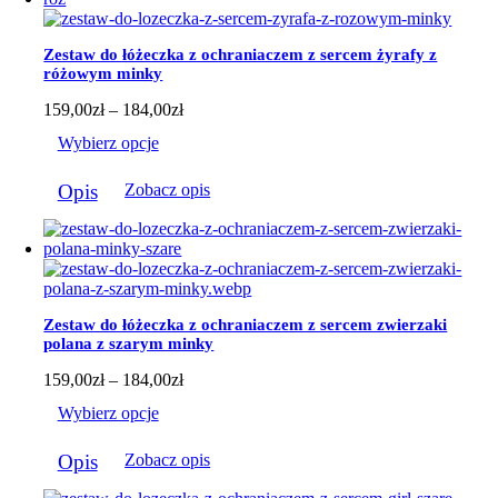
wariantów.
Opcje
można
Zestaw do łóżeczka z ochraniaczem z sercem żyrafy z
wybrać
różowym minky
na
stronie
Zakres
159,00
zł
–
184,00
zł
produktu
cen:
Wybierz opcje
od
159,00zł
Ten
do
Opis
Zobacz opis
produkt
184,00zł
ma
wiele
wariantów.
Opcje
można
wybrać
Zestaw do łóżeczka z ochraniaczem z sercem zwierzaki
na
polana z szarym minky
stronie
produktu
Zakres
159,00
zł
–
184,00
zł
cen:
Wybierz opcje
od
159,00zł
Ten
do
Opis
Zobacz opis
produkt
184,00zł
ma