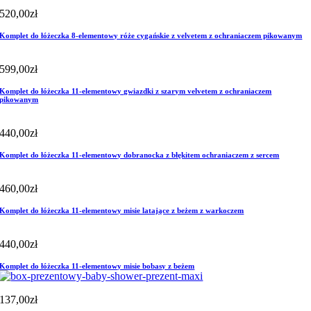
520,00
zł
Komplet do łóżeczka 8-elementowy róże cygańskie z velvetem z ochraniaczem pikowanym
599,00
zł
Komplet do łóżeczka 11-elementowy gwiazdki z szarym velvetem z ochraniaczem
pikowanym
440,00
zł
Komplet do łóżeczka 11-elementowy dobranocka z błękitem ochraniaczem z sercem
460,00
zł
Komplet do łóżeczka 11-elementowy misie latające z beżem z warkoczem
440,00
zł
Komplet do łóżeczka 11-elementowy misie bobasy z beżem
137,00
zł