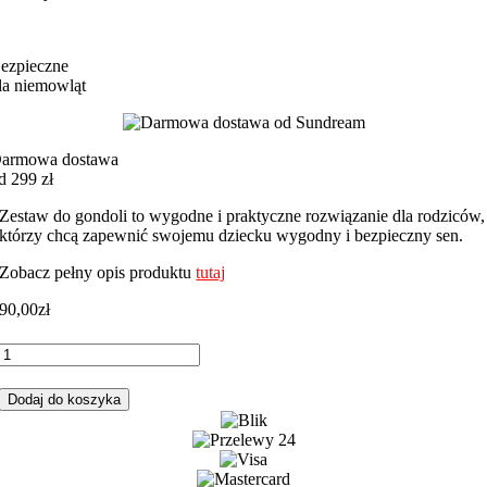
ezpieczne
la niemowląt
armowa dostawa
d 299 zł
Zestaw do gondoli to wygodne i praktyczne rozwiązanie dla rodziców,
którzy chcą zapewnić swojemu dziecku wygodny i bezpieczny sen.
Zobacz pełny opis produktu
tutaj
90,00
zł
ilość
Zestaw
do
Dodaj do koszyka
gondoli
miś
boy
szary