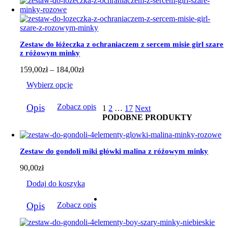
wiele
wariantów.
Opcje
można
wybrać
Zestaw do łóżeczka z ochraniaczem z sercem misie girl szare
na
z różowym minky
stronie
produktu
Zakres
159,00
zł
–
184,00
zł
cen:
Wybierz opcje
od
159,00zł
Ten
do
Opis
Zobacz opis
1
2
…
17
Next
produkt
184,00zł
PODOBNE PRODUKTY
ma
wiele
wariantów.
Opcje
Zestaw do gondoli miki główki malina z różowym minky
można
wybrać
90,00
zł
na
stronie
Dodaj do koszyka
produktu
Opis
Zobacz opis