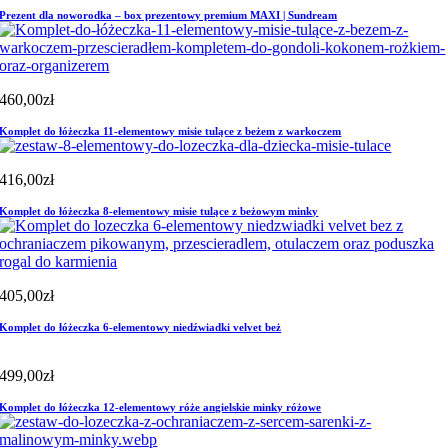
Prezent dla noworodka – box prezentowy premium MAXI | Sundream
460,00
zł
Komplet do łóżeczka 11-elementowy misie tulące z beżem z warkoczem
416,00
zł
Komplet do łóżeczka 8-elementowy misie tulące z beżowym minky
405,00
zł
Komplet do łóżeczka 6-elementowy niedźwiadki velvet beż
499,00
zł
Komplet do łóżeczka 12-elementowy róże angielskie minky różowe