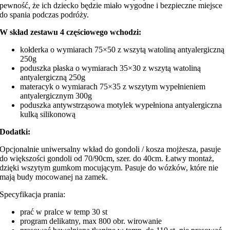
pewność, że ich dziecko będzie miało wygodne i bezpieczne miejsce
do spania podczas podróży.
W skład zestawu 4 częściowego wchodzi:
kołderka o wymiarach 75×50 z wszytą watoliną antyalergiczną
250g
poduszka płaska o wymiarach 35×30 z wszytą watoliną
antyalergiczną 250g
materacyk o wymiarach 75×35 z wszytym wypełnieniem
antyalergicznym 300g
poduszka antywstrząsowa motylek wypełniona antyalergiczna
kulką silikonową
Dodatki:
Opcjonalnie uniwersalny wkład do gondoli / kosza mojżesza, pasuje
do większości gondoli od 70/90cm, szer. do 40cm. Łatwy montaż,
dzięki wszytym gumkom mocującym. Pasuje do wózków, które nie
mają budy mocowanej na zamek.
Specyfikacja prania:
prać w pralce w temp 30 st
program delikatny, max 800 obr. wirowanie