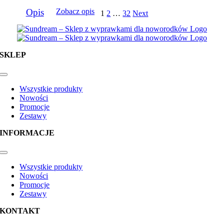
Opis
Zobacz opis
1
2
…
32
Next
SKLEP
Toggle
Navigation
Wszystkie produkty
Nowości
Promocje
Zestawy
INFORMACJE
Toggle
Navigation
Wszystkie produkty
Nowości
Promocje
Zestawy
KONTAKT