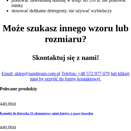
prasować bawełnianą tkaninę w temp. do 110 st. nie prasować
minky
stosować delikatne detergenty, nie używać wybielaczy
Może szukasz innego wzoru lub
rozmiaru?
Skontaktuj się z nami!
Email: sklep@sundream.com.pl
Telefon: +48 572 977 079
lub kliknij
tutaj by przejść do formy kontaktowej.
Polecane produkty
440,00
zł
Komplet do łóżeczka 11-elementowy misie księżyc z szarą bawełną
440,00
zł