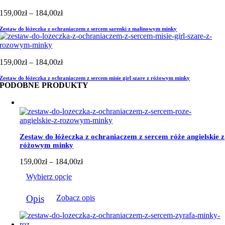
Zakres
159,00
zł
–
184,00
zł
cen:
Zestaw do łóżeczka z ochraniaczem z sercem sarenki z malinowym minky
od
159,00zł
do
184,00zł
Zakres
159,00
zł
–
184,00
zł
cen:
Zestaw do łóżeczka z ochraniaczem z sercem misie girl szare z różowym minky
od
PODOBNE PRODUKTY
159,00zł
do
184,00zł
Zestaw do łóżeczka z ochraniaczem z sercem róże angielskie z
różowym minky
Zakres
159,00
zł
–
184,00
zł
cen:
Wybierz opcje
od
159,00zł
Ten
do
Opis
Zobacz opis
produkt
184,00zł
ma
wiele