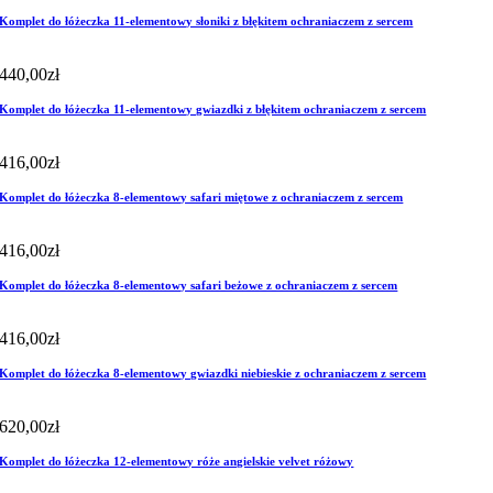
Komplet do łóżeczka 11-elementowy słoniki z błękitem ochraniaczem z sercem
440,00
zł
Komplet do łóżeczka 11-elementowy gwiazdki z błękitem ochraniaczem z sercem
416,00
zł
Komplet do łóżeczka 8-elementowy safari miętowe z ochraniaczem z sercem
416,00
zł
Komplet do łóżeczka 8-elementowy safari beżowe z ochraniaczem z sercem
416,00
zł
Komplet do łóżeczka 8-elementowy gwiazdki niebieskie z ochraniaczem z sercem
620,00
zł
Komplet do łóżeczka 12-elementowy róże angielskie velvet różowy