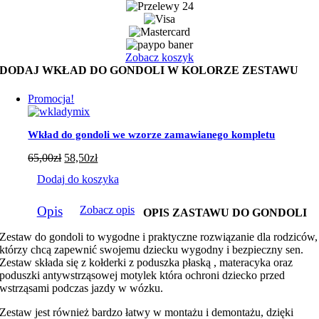
male
główki
z
miętowym
Zobacz koszyk
minky
DODAJ WKŁAD DO GONDOLI W KOLORZE ZESTAWU
Promocja!
Wkład do gondoli we wzorze zamawianego kompletu
65,00
zł
58,50
zł
Dodaj do koszyka
Opis
Zobacz opis
OPIS ZASTAWU DO GONDOLI
Zestaw do gondoli to wygodne i praktyczne rozwiązanie dla rodziców,
którzy chcą zapewnić swojemu dziecku wygodny i bezpieczny sen.
Zestaw składa się z kołderki z poduszka płaską , materacyka oraz
poduszki antywstrząsowej motylek która ochroni dziecko przed
wstrząsami podczas jazdy w wózku.
Zestaw jest również bardzo łatwy w montażu i demontażu, dzięki