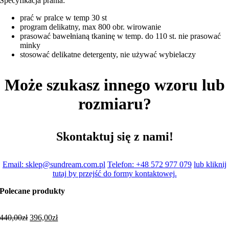
Specyfikacja prania:
prać w pralce w temp 30 st
program delikatny, max 800 obr. wirowanie
prasować bawełnianą tkaninę w temp. do 110 st. nie prasować
minky
stosować delikatne detergenty, nie używać wybielaczy
Może szukasz innego wzoru lub
rozmiaru?
Skontaktuj się z nami!
Email: sklep@sundream.com.pl
Telefon: +48 572 977 079
lub kliknij
tutaj by przejść do formy kontaktowej.
Polecane produkty
440,00
zł
396,00
zł