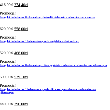
416,00
zł
374,40
zł
Promocja!
Komplet do łóżeczka 8-elementowy gwiazdki niebieskie z ochraniaczem z sercem
620,00
zł
558,00
zł
Promocja!
Komplet do łóżeczka 12-elementowy róże angielskie velvet różowy
520,00
zł
468,00
zł
Promocja!
Komplet do łóżeczka 8-elementowy róże cygańskie z velvetem z ochraniaczem pikowanym
599,00
zł
539,10
zł
Promocja!
Komplet do łóżeczka 11-elementowy gwiazdki z szarym velvetem z ochraniaczem
pikowanym
440,00
zł
396,00
zł