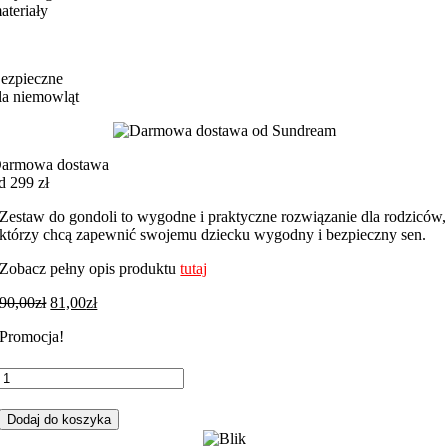
ateriały
ezpieczne
la niemowląt
armowa dostawa
d 299 zł
Zestaw do gondoli to wygodne i praktyczne rozwiązanie dla rodziców,
którzy chcą zapewnić swojemu dziecku wygodny i bezpieczny sen.
Zobacz pełny opis produktu
tutaj
90,00
zł
81,00
zł
Promocja!
ilość
Zestaw
do
Dodaj do koszyka
gondoli
miki