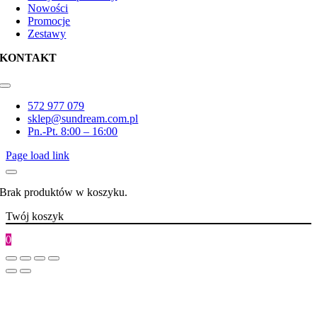
Nowości
Promocje
Zestawy
KONTAKT
Toggle
Navigation
572 977 079
sklep@sundream.com.pl
Pn.-Pt. 8:00 – 16:00
Page load link
Brak produktów w koszyku.
Twój koszyk
0
Go
to
Top