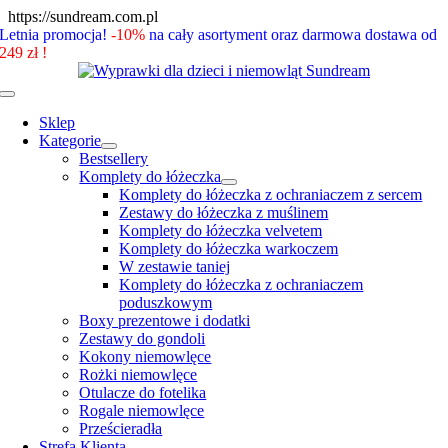
Skip
https://sundream.com.pl
to
Letnia promocja!
-10%
na cały asortyment oraz darmowa dostawa od
content
249 zł !
Toggle
Navigation
Sklep
Kategorie
Bestsellery
Komplety do łóżeczka
Komplety do łóżeczka z ochraniaczem z sercem
Zestawy do łóżeczka z muślinem
Komplety do łóżeczka velvetem
Komplety do łóżeczka warkoczem
W zestawie taniej
Komplety do łóżeczka z ochraniaczem
poduszkowym
Boxy prezentowe i dodatki
Zestawy do gondoli
Kokony niemowlęce
Rożki niemowlęce
Otulacze do fotelika
Rogale niemowlęce
Prześcieradła
Strefa Klienta