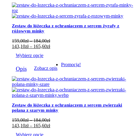
ma
wiele
wariantów.
Opcje
można
Zestaw do łóżeczka z ochraniaczem z sercem żyrafy z
wybrać
różowym minky
na
stronie
Zakres
159,00
zł
–
184,00
zł
produktu
cen:
Zakres
143,10
zł
–
165,60
zł
od
cen:
Wybierz opcje
159,00zł
od
do
143,10zł
Ten
Promocja!
184,00zł
do
Opis
Zobacz opis
produkt
165,60zł
ma
wiele
wariantów.
Opcje
można
wybrać
Zestaw do łóżeczka z ochraniaczem z sercem zwierzaki
na
polana z szarym minky
stronie
produktu
Zakres
159,00
zł
–
184,00
zł
cen:
Zakres
143,10
zł
–
165,60
zł
od
cen:
Wybierz opcje