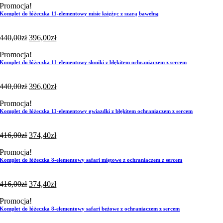
Promocja!
Komplet do łóżeczka 11-elementowy misie księżyc z szarą bawełną
440,00
zł
396,00
zł
Promocja!
Komplet do łóżeczka 11-elementowy słoniki z błękitem ochraniaczem z sercem
440,00
zł
396,00
zł
Promocja!
Komplet do łóżeczka 11-elementowy gwiazdki z błękitem ochraniaczem z sercem
416,00
zł
374,40
zł
Promocja!
Komplet do łóżeczka 8-elementowy safari miętowe z ochraniaczem z sercem
416,00
zł
374,40
zł
Promocja!
Komplet do łóżeczka 8-elementowy safari beżowe z ochraniaczem z sercem