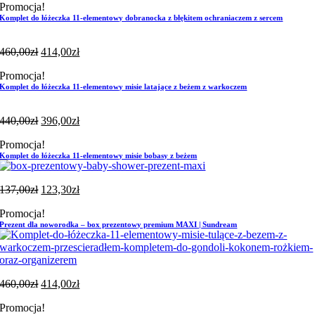
Promocja!
Komplet do łóżeczka 11-elementowy dobranocka z błękitem ochraniaczem z sercem
460,00
zł
414,00
zł
Promocja!
Komplet do łóżeczka 11-elementowy misie latające z beżem z warkoczem
440,00
zł
396,00
zł
Promocja!
Komplet do łóżeczka 11-elementowy misie bobasy z beżem
137,00
zł
123,30
zł
Promocja!
Prezent dla noworodka – box prezentowy premium MAXI | Sundream
460,00
zł
414,00
zł
Promocja!