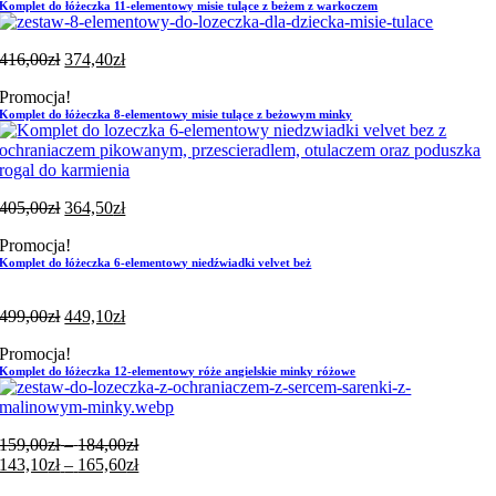
Komplet do łóżeczka 11-elementowy misie tulące z beżem z warkoczem
416,00
zł
374,40
zł
Promocja!
Komplet do łóżeczka 8-elementowy misie tulące z beżowym minky
405,00
zł
364,50
zł
Promocja!
Komplet do łóżeczka 6-elementowy niedźwiadki velvet beż
499,00
zł
449,10
zł
Promocja!
Komplet do łóżeczka 12-elementowy róże angielskie minky różowe
Zakres
159,00
zł
–
184,00
zł
cen:
Zakres
143,10
zł
–
165,60
zł
od
cen: