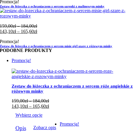
Promocja!
159,00zł
od
Zestaw do łóżeczka z ochraniaczem z sercem sarenki z malinowym minky
do
143,10zł
184,00zł
do
165,60zł
Zakres
159,00
zł
–
184,00
zł
cen:
Zakres
143,10
zł
–
165,60
zł
od
cen:
Promocja!
159,00zł
od
Zestaw do łóżeczka z ochraniaczem z sercem misie girl szare z różowym minky
do
143,10zł
PODOBNE PRODUKTY
184,00zł
do
165,60zł
Promocja!
Zestaw do łóżeczka z ochraniaczem z sercem róże angielskie z
różowym minky
Zakres
159,00
zł
–
184,00
zł
cen:
Zakres
143,10
zł
–
165,60
zł
od
cen:
Wybierz opcje
159,00zł
od
do
143,10zł
Ten
Promocja!
184,00zł
do
Opis
Zobacz opis
produkt
165,60zł