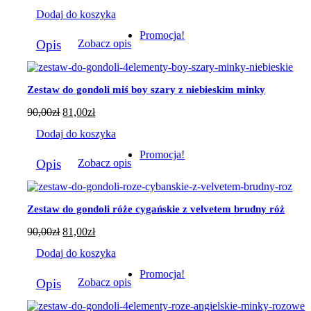
produktu
Dodaj do koszyka
Promocja!
Opis
Zobacz opis
Zestaw do gondoli miś boy szary z niebieskim minky
90,00
zł
81,00
zł
Dodaj do koszyka
Promocja!
Opis
Zobacz opis
Zestaw do gondoli róże cygańskie z velvetem brudny róż
90,00
zł
81,00
zł
Dodaj do koszyka
Promocja!
Opis
Zobacz opis