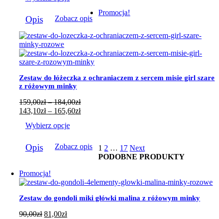
159,00zł
od
do
143,10zł
Ten
Promocja!
184,00zł
do
Opis
Zobacz opis
produkt
165,60zł
ma
wiele
wariantów.
Opcje
można
wybrać
Zestaw do łóżeczka z ochraniaczem z sercem misie girl szare
na
z różowym minky
stronie
produktu
Zakres
159,00
zł
–
184,00
zł
cen:
Zakres
143,10
zł
–
165,60
zł
od
cen:
Wybierz opcje
159,00zł
od
do
143,10zł
Ten
184,00zł
do
Opis
Zobacz opis
1
2
…
17
Next
produkt
165,60zł
PODOBNE PRODUKTY
ma
wiele
Promocja!
wariantów.
Opcje
można
Zestaw do gondoli miki główki malina z różowym minky
wybrać
na
90,00
zł
81,00
zł
stronie