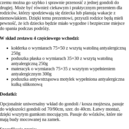
czemu można go szybko i sprawnie przenosić z jednej gondoli do
drugiej. Może być również ciekawym i praktycznym prezentem dla
rodziców, którzy spodziewają się dziecka lub planują wakacje z
niemowlakiem. Dzięki temu prezentowi, przyszli rodzice będą mieli
pewność, że ich dziecko będzie miało wygodne i bezpieczne miejsce
do spania podczas podróży.
W skład zestawu 4 częściowego wchodzi:
kołderka o wymiarach 75×50 z wszytą watoliną antyalergiczną
250g
poduszka płaska o wymiarach 35×30 z wszytą watoliną
antyalergiczną 250g
materacyk o wymiarach 75×35 z wszytym wypełnieniem
antyalergicznym 300g
poduszka antywstrząsowa motylek wypełniona antyalergiczna
kulką silikonową
Dodatki:
Opcjonalnie uniwersalny wkład do gondoli / kosza mojżesza, pasuje
do większości gondoli od 70/90cm, szer. do 40cm. Łatwy montaż,
dzięki wszytym gumkom mocującym. Pasuje do wózków, które nie
mają budy mocowanej na zamek.