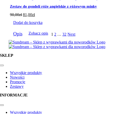
Zestaw do gondoli róże angielskie z różowym minky
90,00
zł
81,00
zł
Dodaj do koszyka
Opis
Zobacz opis
1
2
…
32
Next
SKLEP
Toggle
Navigation
Wszystkie produkty
Nowości
Promocje
Zestawy
INFORMACJE
Toggle
Navigation
Wszystkie produkty