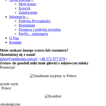
Moje konto
Koszyk
Zamówienie
Informacje
Polityka Prywatności
Regulamin
Dostawa i polityka zwrotów
PayPo – informacje
O Nas
Kontakt
Może szukasz innego wzoru lub rozmiaru?
Skontaktuj się z nami!
sklep@sundream.com.pl
|
+48 572 977 079
|
Zestaw do gondoli miki male główki z miętowym minky
Promocja!
ęcznie szyte
 Polsce
ntyalergiczne