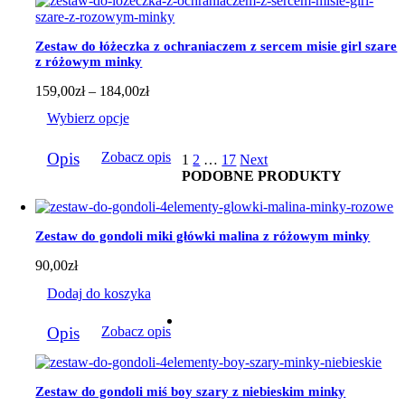
Opcje
można
wybrać
Zestaw do łóżeczka z ochraniaczem z sercem misie girl szare
na
z różowym minky
stronie
produktu
Zakres
159,00
zł
–
184,00
zł
cen:
Wybierz opcje
od
159,00zł
Ten
do
Opis
Zobacz opis
1
2
…
17
Next
produkt
184,00zł
PODOBNE PRODUKTY
ma
wiele
wariantów.
Opcje
Zestaw do gondoli miki główki malina z różowym minky
można
wybrać
90,00
zł
na
stronie
Dodaj do koszyka
produktu
Opis
Zobacz opis
Zestaw do gondoli miś boy szary z niebieskim minky