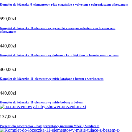
Komplet do łóżeczka 8-elementowy róże cygańskie z velvetem z ochraniaczem pikowanym
599,00
zł
Komplet do łóżeczka 11-elementowy gwiazdki z szarym velvetem z ochraniaczem
pikowanym
440,00
zł
Komplet do łóżeczka 11-elementowy dobranocka z błękitem ochraniaczem z sercem
460,00
zł
Komplet do łóżeczka 11-elementowy misie latające z beżem z warkoczem
440,00
zł
Komplet do łóżeczka 11-elementowy misie bobasy z beżem
137,00
zł
Prezent dla noworodka – box prezentowy premium MAXI | Sundream