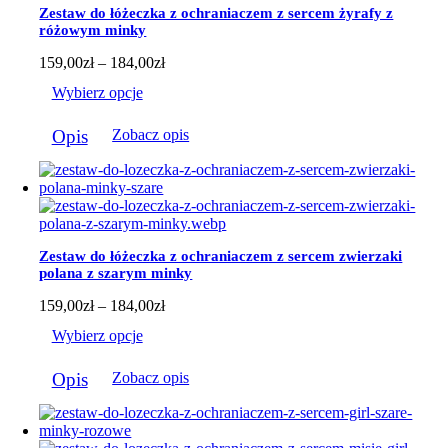
można
Zestaw do łóżeczka z ochraniaczem z sercem żyrafy z
wybrać
różowym minky
na
stronie
Zakres
159,00
zł
–
184,00
zł
produktu
cen:
Wybierz opcje
od
159,00zł
Ten
do
Opis
Zobacz opis
produkt
184,00zł
ma
wiele
wariantów.
Opcje
można
wybrać
Zestaw do łóżeczka z ochraniaczem z sercem zwierzaki
na
polana z szarym minky
stronie
produktu
Zakres
159,00
zł
–
184,00
zł
cen:
Wybierz opcje
od
159,00zł
Ten
do
Opis
Zobacz opis
produkt
184,00zł
ma
wiele
wariantów.