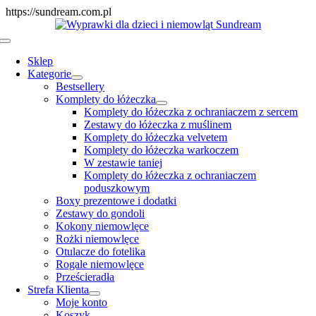
Skip
https://sundream.com.pl
to
content
Toggle
Navigation
Sklep
Kategorie
Bestsellery
Komplety do łóżeczka
Komplety do łóżeczka z ochraniaczem z sercem
Zestawy do łóżeczka z muślinem
Komplety do łóżeczka velvetem
Komplety do łóżeczka warkoczem
W zestawie taniej
Komplety do łóżeczka z ochraniaczem
poduszkowym
Boxy prezentowe i dodatki
Zestawy do gondoli
Kokony niemowlęce
Rożki niemowlęce
Otulacze do fotelika
Rogale niemowlęce
Prześcieradła
Strefa Klienta
Moje konto
Koszyk