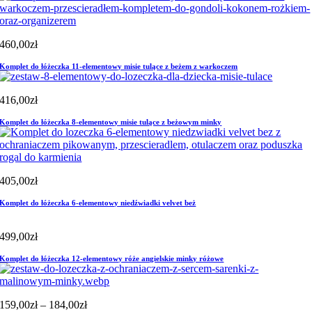
460,00
zł
Komplet do łóżeczka 11-elementowy misie tulące z beżem z warkoczem
416,00
zł
Komplet do łóżeczka 8-elementowy misie tulące z beżowym minky
405,00
zł
Komplet do łóżeczka 6-elementowy niedźwiadki velvet beż
499,00
zł
Komplet do łóżeczka 12-elementowy róże angielskie minky różowe
Zakres
159,00
zł
–
184,00
zł