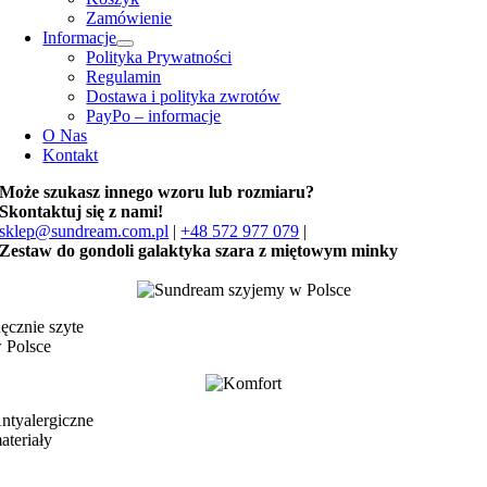
Zamówienie
Informacje
Polityka Prywatności
Regulamin
Dostawa i polityka zwrotów
PayPo – informacje
O Nas
Kontakt
Może szukasz innego wzoru lub rozmiaru?
Skontaktuj się z nami!
sklep@sundream.com.pl
|
+48 572 977 079
|
Zestaw do gondoli galaktyka szara z miętowym minky
ęcznie szyte
 Polsce
ntyalergiczne
ateriały