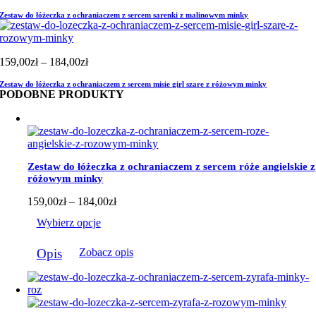
cen:
Zestaw do łóżeczka z ochraniaczem z sercem sarenki z malinowym minky
od
159,00zł
do
184,00zł
Zakres
159,00
zł
–
184,00
zł
cen:
Zestaw do łóżeczka z ochraniaczem z sercem misie girl szare z różowym minky
od
PODOBNE PRODUKTY
159,00zł
do
184,00zł
Zestaw do łóżeczka z ochraniaczem z sercem róże angielskie z
różowym minky
Zakres
159,00
zł
–
184,00
zł
cen:
Wybierz opcje
od
159,00zł
Ten
do
Opis
Zobacz opis
produkt
184,00zł
ma
wiele
wariantów.
Opcje