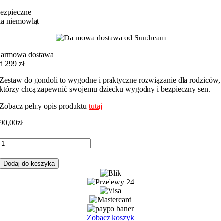
ezpieczne
la niemowląt
armowa dostawa
d 299 zł
Zestaw do gondoli to wygodne i praktyczne rozwiązanie dla rodziców,
którzy chcą zapewnić swojemu dziecku wygodny i bezpieczny sen.
Zobacz pełny opis produktu
tutaj
90,00
zł
ilość
Zestaw
do
Dodaj do koszyka
gondoli
galaktyka
szara
z
miętowym
minky
Zobacz koszyk