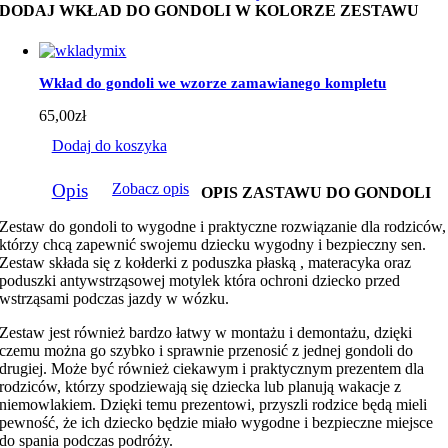
DODAJ WKŁAD DO GONDOLI W KOLORZE ZESTAWU
Wkład do gondoli we wzorze zamawianego kompletu
65,00
zł
Dodaj do koszyka
Opis
Zobacz opis
OPIS ZASTAWU DO GONDOLI
Zestaw do gondoli to wygodne i praktyczne rozwiązanie dla rodziców,
którzy chcą zapewnić swojemu dziecku wygodny i bezpieczny sen.
Zestaw składa się z kołderki z poduszka płaską , materacyka oraz
poduszki antywstrząsowej motylek która ochroni dziecko przed
wstrząsami podczas jazdy w wózku.
Zestaw jest również bardzo łatwy w montażu i demontażu, dzięki
czemu można go szybko i sprawnie przenosić z jednej gondoli do
drugiej. Może być również ciekawym i praktycznym prezentem dla
rodziców, którzy spodziewają się dziecka lub planują wakacje z
niemowlakiem. Dzięki temu prezentowi, przyszli rodzice będą mieli
pewność, że ich dziecko będzie miało wygodne i bezpieczne miejsce
do spania podczas podróży.