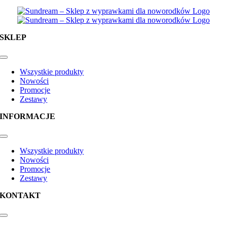
SKLEP
Toggle
Navigation
Wszystkie produkty
Nowości
Promocje
Zestawy
INFORMACJE
Toggle
Navigation
Wszystkie produkty
Nowości
Promocje
Zestawy
KONTAKT
Toggle
Navigation