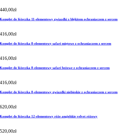
440,00
zł
Komplet do łóżeczka 11-elementowy gwiazdki z błękitem ochraniaczem z sercem
416,00
zł
Komplet do łóżeczka 8-elementowy safari miętowe z ochraniaczem z sercem
416,00
zł
Komplet do łóżeczka 8-elementowy safari beżowe z ochraniaczem z sercem
416,00
zł
Komplet do łóżeczka 8-elementowy gwiazdki niebieskie z ochraniaczem z sercem
620,00
zł
Komplet do łóżeczka 12-elementowy róże angielskie velvet różowy
520,00
zł