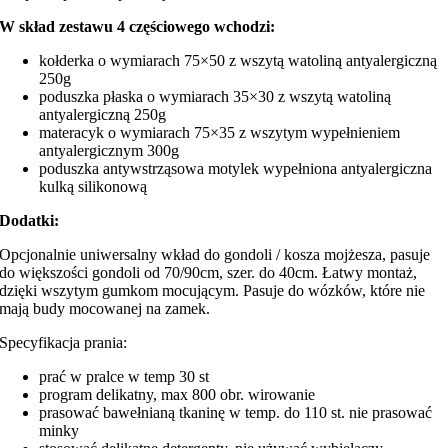
W skład zestawu 4 częściowego wchodzi:
kołderka o wymiarach 75×50 z wszytą watoliną antyalergiczną
250g
poduszka płaska o wymiarach 35×30 z wszytą watoliną
antyalergiczną 250g
materacyk o wymiarach 75×35 z wszytym wypełnieniem
antyalergicznym 300g
poduszka antywstrząsowa motylek wypełniona antyalergiczna
kulką silikonową
Dodatki:
Opcjonalnie uniwersalny wkład do gondoli / kosza mojżesza, pasuje
do większości gondoli od 70/90cm, szer. do 40cm. Łatwy montaż,
dzięki wszytym gumkom mocującym. Pasuje do wózków, które nie
mają budy mocowanej na zamek.
Specyfikacja prania:
prać w pralce w temp 30 st
program delikatny, max 800 obr. wirowanie
prasować bawełnianą tkaninę w temp. do 110 st. nie prasować
minky