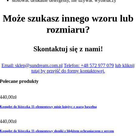
stosować delikatne detergenty, nie używać wybielaczy
Może szukasz innego wzoru lub
rozmiaru?
Skontaktuj się z nami!
Email: sklep@sundream.com.pl
Telefon: +48 572 977 079
lub kliknij
tutaj by przejść do formy kontaktowej.
Polecane produkty
440,00
zł
Komplet do łóżeczka 11-elementowy misie księżyc z szarą bawełną
440,00
zł
Komplet do łóżeczka 11-elementowy słoniki z błękitem ochraniaczem z sercem