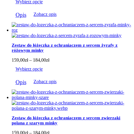
Wybierz opcje
od
159,00zł
Ten
do
Opis
Zobacz opis
produkt
184,00zł
ma
wiele
wariantów.
Opcje
można
Zestaw do łóżeczka z ochraniaczem z sercem żyrafy z
wybrać
różowym minky
na
stronie
Zakres
159,00
zł
–
184,00
zł
produktu
cen:
Wybierz opcje
od
159,00zł
Ten
do
Opis
Zobacz opis
produkt
184,00zł
ma
wiele
wariantów.
Opcje
można
wybrać
Zestaw do łóżeczka z ochraniaczem z sercem zwierzaki
na
polana z szarym minky
stronie
produktu
Zakres
159,00
zł
–
184,00
zł