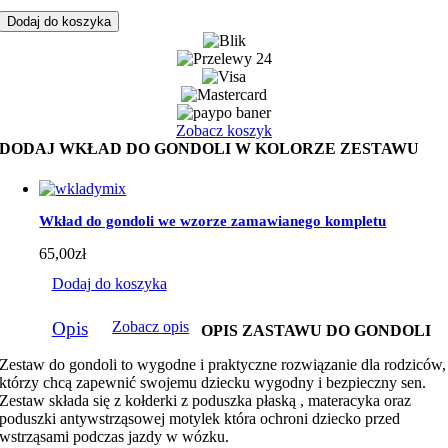
do
Dodaj do koszyka
gondoli
czerwone
łapacze
z
czerwonym
minky
Zobacz koszyk
DODAJ WKŁAD DO GONDOLI W KOLORZE ZESTAWU
Wkład do gondoli we wzorze zamawianego kompletu
65,00
zł
Dodaj do koszyka
Opis
Zobacz opis
OPIS ZASTAWU DO GONDOLI
Zestaw do gondoli to wygodne i praktyczne rozwiązanie dla rodziców,
którzy chcą zapewnić swojemu dziecku wygodny i bezpieczny sen.
Zestaw składa się z kołderki z poduszka płaską , materacyka oraz
poduszki antywstrząsowej motylek która ochroni dziecko przed
wstrząsami podczas jazdy w wózku.