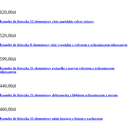
620,00
zł
Komplet do łóżeczka 12-elementowy róże angielskie velvet różowy
520,00
zł
Komplet do łóżeczka 8-elementowy róże cygańskie z velvetem z ochraniaczem pikowanym
599,00
zł
Komplet do łóżeczka 11-elementowy gwiazdki z szarym velvetem z ochraniaczem
pikowanym
440,00
zł
Komplet do łóżeczka 11-elementowy dobranocka z błękitem ochraniaczem z sercem
460,00
zł
Komplet do łóżeczka 11-elementowy misie latające z beżem z warkoczem