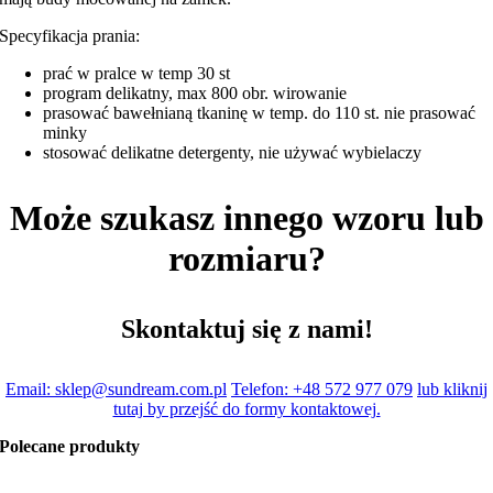
Specyfikacja prania:
prać w pralce w temp 30 st
program delikatny, max 800 obr. wirowanie
prasować bawełnianą tkaninę w temp. do 110 st. nie prasować
minky
stosować delikatne detergenty, nie używać wybielaczy
Może szukasz innego wzoru lub
rozmiaru?
Skontaktuj się z nami!
Email: sklep@sundream.com.pl
Telefon: +48 572 977 079
lub kliknij
tutaj by przejść do formy kontaktowej.
Polecane produkty