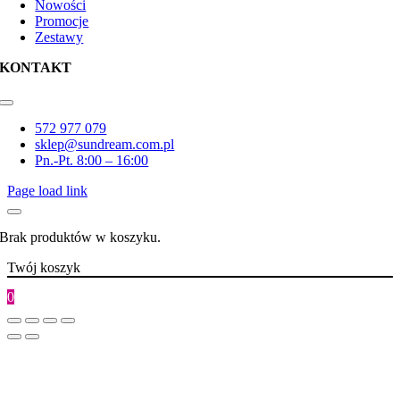
Nowości
Promocje
Zestawy
KONTAKT
Toggle
Navigation
572 977 079
sklep@sundream.com.pl
Pn.-Pt. 8:00 – 16:00
Page load link
Brak produktów w koszyku.
Twój koszyk
0
Go
to
Top