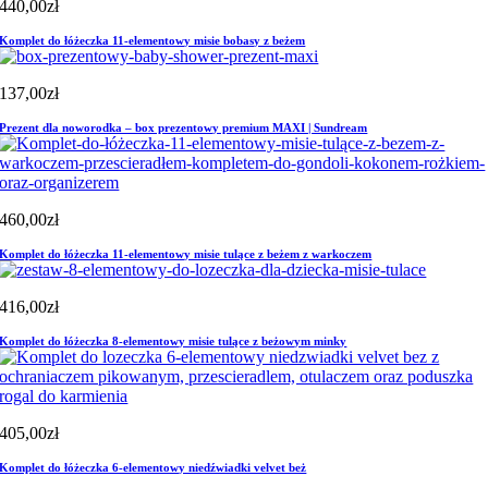
440,00
zł
Komplet do łóżeczka 11-elementowy misie bobasy z beżem
137,00
zł
Prezent dla noworodka – box prezentowy premium MAXI | Sundream
460,00
zł
Komplet do łóżeczka 11-elementowy misie tulące z beżem z warkoczem
416,00
zł
Komplet do łóżeczka 8-elementowy misie tulące z beżowym minky
405,00
zł
Komplet do łóżeczka 6-elementowy niedźwiadki velvet beż