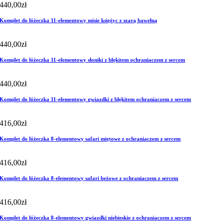
440,00
zł
Komplet do łóżeczka 11-elementowy misie księżyc z szarą bawełną
440,00
zł
Komplet do łóżeczka 11-elementowy słoniki z błękitem ochraniaczem z sercem
440,00
zł
Komplet do łóżeczka 11-elementowy gwiazdki z błękitem ochraniaczem z sercem
416,00
zł
Komplet do łóżeczka 8-elementowy safari miętowe z ochraniaczem z sercem
416,00
zł
Komplet do łóżeczka 8-elementowy safari beżowe z ochraniaczem z sercem
416,00
zł
Komplet do łóżeczka 8-elementowy gwiazdki niebieskie z ochraniaczem z sercem