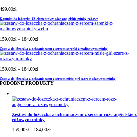
499,00
zł
Komplet do łóżeczka 12-elementowy róże angielskie minky różowe
Zakres
159,00
zł
–
184,00
zł
cen:
Zestaw do łóżeczka z ochraniaczem z sercem sarenki z malinowym minky
od
159,00zł
do
184,00zł
Zakres
159,00
zł
–
184,00
zł
cen:
Zestaw do łóżeczka z ochraniaczem z sercem misie girl szare z różowym minky
od
PODOBNE PRODUKTY
159,00zł
do
184,00zł
Zestaw do łóżeczka z ochraniaczem z sercem róże angielskie z
różowym minky
Zakres
159,00
zł
–
184,00
zł
cen: