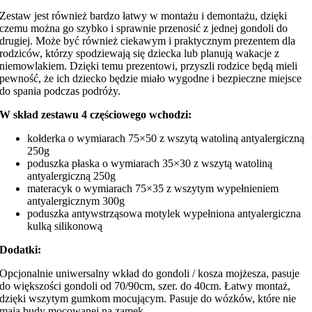
Zestaw jest również bardzo łatwy w montażu i demontażu, dzięki
czemu można go szybko i sprawnie przenosić z jednej gondoli do
drugiej. Może być również ciekawym i praktycznym prezentem dla
rodziców, którzy spodziewają się dziecka lub planują wakacje z
niemowlakiem. Dzięki temu prezentowi, przyszli rodzice będą mieli
pewność, że ich dziecko będzie miało wygodne i bezpieczne miejsce
do spania podczas podróży.
W skład zestawu 4 częściowego wchodzi:
kołderka o wymiarach 75×50 z wszytą watoliną antyalergiczną
250g
poduszka płaska o wymiarach 35×30 z wszytą watoliną
antyalergiczną 250g
materacyk o wymiarach 75×35 z wszytym wypełnieniem
antyalergicznym 300g
poduszka antywstrząsowa motylek wypełniona antyalergiczna
kulką silikonową
Dodatki:
Opcjonalnie uniwersalny wkład do gondoli / kosza mojżesza, pasuje
do większości gondoli od 70/90cm, szer. do 40cm. Łatwy montaż,
dzięki wszytym gumkom mocującym. Pasuje do wózków, które nie
mają budy mocowanej na zamek.