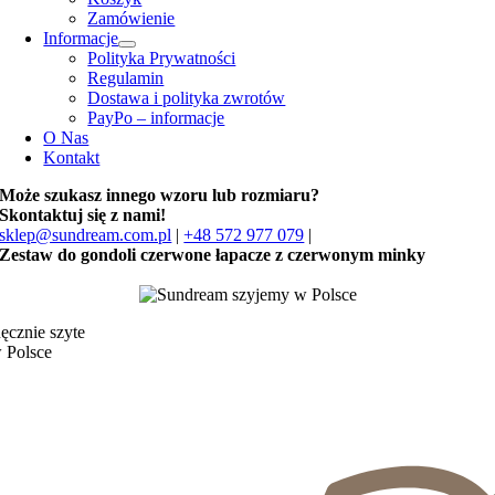
Zamówienie
Informacje
Polityka Prywatności
Regulamin
Dostawa i polityka zwrotów
PayPo – informacje
O Nas
Kontakt
Może szukasz innego wzoru lub rozmiaru?
Skontaktuj się z nami!
sklep@sundream.com.pl
|
+48 572 977 079
|
Zestaw do gondoli czerwone łapacze z czerwonym minky
ęcznie szyte
 Polsce