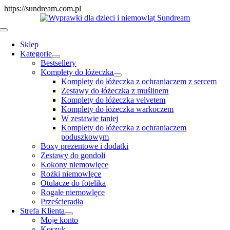
Skip
https://sundream.com.pl
to
content
Toggle
Navigation
Sklep
Kategorie
Bestsellery
Komplety do łóżeczka
Komplety do łóżeczka z ochraniaczem z sercem
Zestawy do łóżeczka z muślinem
Komplety do łóżeczka velvetem
Komplety do łóżeczka warkoczem
W zestawie taniej
Komplety do łóżeczka z ochraniaczem
poduszkowym
Boxy prezentowe i dodatki
Zestawy do gondoli
Kokony niemowlęce
Rożki niemowlęce
Otulacze do fotelika
Rogale niemowlęce
Prześcieradła
Strefa Klienta
Moje konto
Koszyk