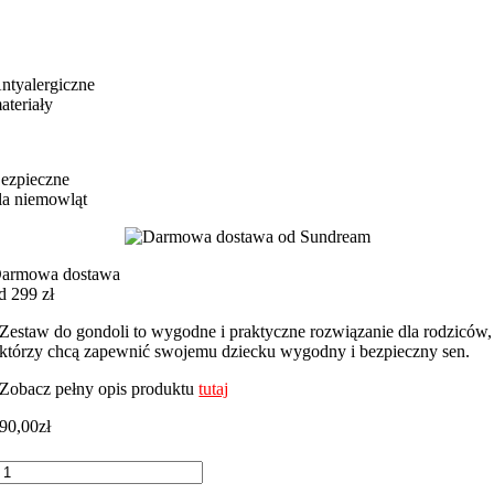
ntyalergiczne
ateriały
ezpieczne
la niemowląt
armowa dostawa
d 299 zł
Zestaw do gondoli to wygodne i praktyczne rozwiązanie dla rodziców,
którzy chcą zapewnić swojemu dziecku wygodny i bezpieczny sen.
Zobacz pełny opis produktu
tutaj
90,00
zł
ilość
Zestaw