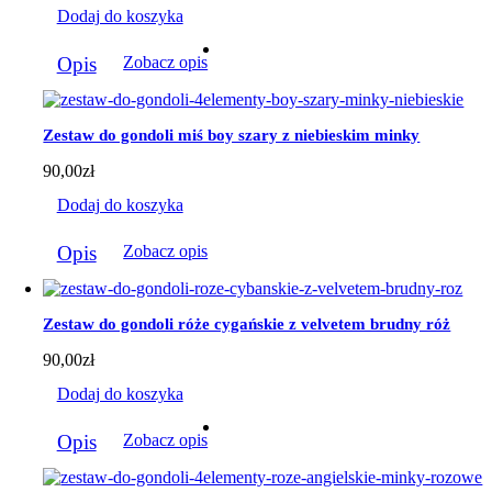
stronie
Dodaj do koszyka
produktu
Opis
Zobacz opis
Zestaw do gondoli miś boy szary z niebieskim minky
90,00
zł
Dodaj do koszyka
Opis
Zobacz opis
Zestaw do gondoli róże cygańskie z velvetem brudny róż
90,00
zł
Dodaj do koszyka
Opis
Zobacz opis