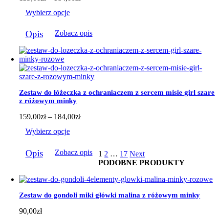
cen:
Wybierz opcje
od
159,00zł
Ten
do
Opis
Zobacz opis
produkt
184,00zł
ma
wiele
wariantów.
Opcje
można
wybrać
Zestaw do łóżeczka z ochraniaczem z sercem misie girl szare
na
z różowym minky
stronie
produktu
Zakres
159,00
zł
–
184,00
zł
cen:
Wybierz opcje
od
159,00zł
Ten
do
Opis
Zobacz opis
1
2
…
17
Next
produkt
184,00zł
PODOBNE PRODUKTY
ma
wiele
wariantów.
Opcje
Zestaw do gondoli miki główki malina z różowym minky
można
wybrać
90,00
zł
na