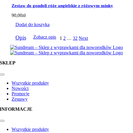
Zestaw do gondoli róże angielskie z różowym minky
90,00
zł
Dodaj do koszyka
Opis
Zobacz opis
1
2
…
32
Next
SKLEP
Toggle
Navigation
Wszystkie produkty
Nowości
Promocje
Zestawy
INFORMACJE
Toggle
Navigation
Wszystkie produkty