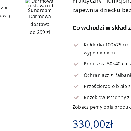
Praktyczny i funkcjo
czne
zapewnia dziecku bez
owląt
Darmowa
dostawa
Co wchodzi w skład 
od 299 zł
Kołderka 100×75 cm 
wypełnieniem
Poduszka 50×40 cm z
Ochraniacz z falban
Prześcieradło białe 
Rożek dwustronny z 
Zobacz pełny opis produ
330,00
zł