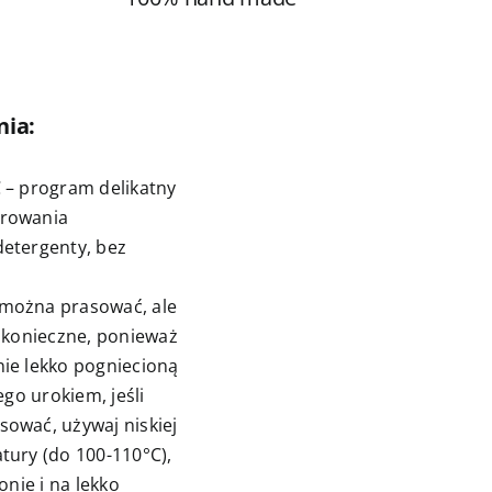
nia:
C – program delikatny
irowania
detergenty, bez
 można prasować, ale
o konieczne, ponieważ
nie lekko pogniecioną
jego urokiem, jeśli
sować, używaj niskiej
tury (do 100-110°C),
onie i na lekko