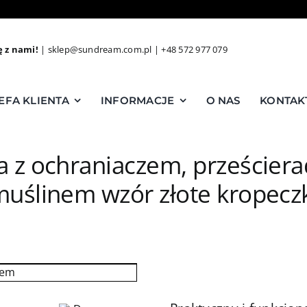
ę z nami!
|
sklep@sundream.com.pl
|
+48 572 977 079
EFA KLIENTA
INFORMACJE
O NAS
KONTAK
a z ochraniaczem, prześciera
uślinem wzór złote kropecz