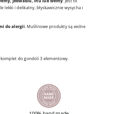
wełny, jedwabiu, lnu lub wełny
. Jest to
 lekki i delikatny, błyskawicznie wysycha i
i do alergii
. Muślinowe produkty są wolne
 komplet do gondoli 3 elementowy.
100% hand made