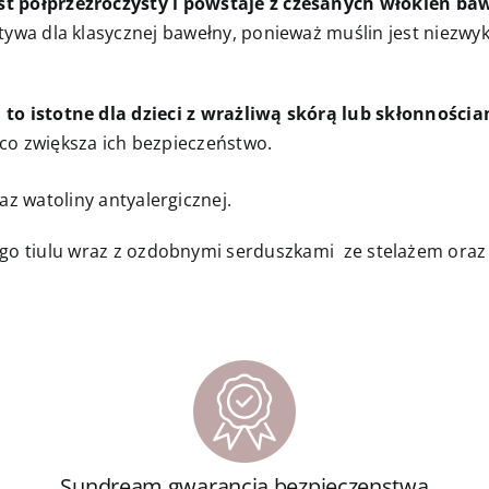
st półprzezroczysty i powstaje z czesanych włókien ba
ywa dla klasycznej bawełny, ponieważ muślin jest niezwykle
 to istotne dla dzieci z wrażliwą skórą lub skłonnościam
co zwiększa ich bezpieczeństwo.
z watoliny antyalergicznej.
go tiulu wraz z ozdobnymi serduszkami ze stelażem oraz
Sundream gwarancja bezpieczenstwa