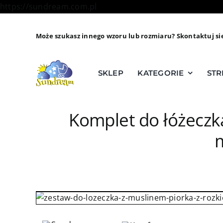
Skip
https://sundream.com.pl
to
content
Może szukasz innego wzoru lub rozmiaru? Skontaktuj si
SKLEP
KATEGORIE
STR
Komplet do łóżeczk
m