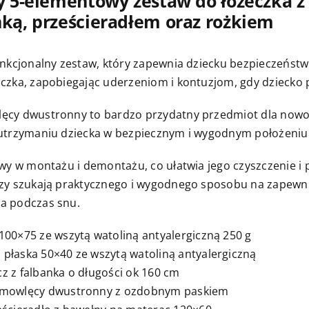
ny 5-elementowy zestaw do łóżeczka 
nką, prześcieradłem oraz rożkiem
unkcjonalny zestaw, który zapewnia dziecku bezpieczeńst
czka, zapobiegając uderzeniom i kontuzjom, gdy dziecko 
ęcy dwustronny to bardzo przydatny przedmiot dla now
 utrzymaniu dziecka w bezpiecznym i wygodnym położeniu
twy w montażu i demontażu, co ułatwia jego czyszczenie i p
zy szukają praktycznego i wygodnego sposobu na zapewnie
a podczas snu.
100×75 ze wszytą watoliną antyalergiczną 250 g
płaska 50×40 ze wszytą watoliną antyalergiczną
z z falbanka o długości ok 160 cm
emowlęcy dwustronny z ozdobnym paskiem