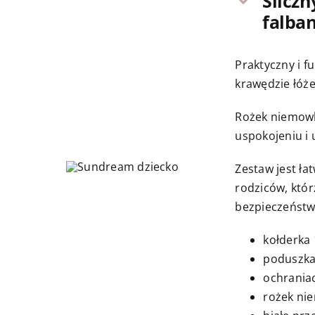
Ślicz
falba
Praktyczny i f
krawędzie łóże
Rożek niemowl
uspokojeniu i
Zestaw jest ła
rodziców, któr
bezpieczeństw
kołderka 
poduszka 
ochraniac
rożek ni