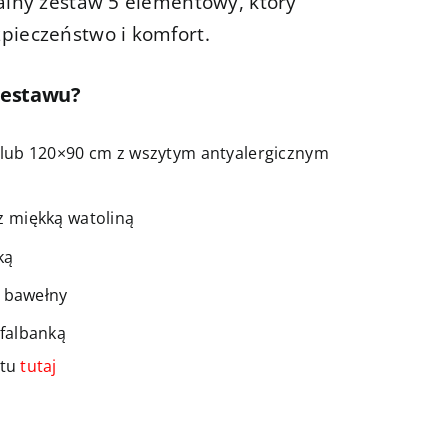
nalny zestaw 5 elementowy, który
pieczeństwo i komfort.
zestawu?
lub 120×90 cm z wszytym antyalergicznym
 miękką watoliną
ką
z bawełny
falbanką
ktu
tutaj