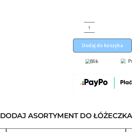
ilość
Komplet
Dodaj do koszyka
do
łóżeczka
z
ochraniaczem,
prześcieradłem
oraz
rożkiem
z
muślinem
DODAJ ASORTYMENT DO ŁÓŻECZK
wzór
złote