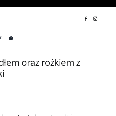
T
dłem oraz rożkiem z
ki