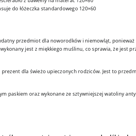
eścieradło z bawełny na materac 120×60
asuje do łóżeczka standardowego 120×60
datny przedmiot dla noworodków i niemowląt, ponieważ 
konany jest z miękkiego muślinu, co sprawia, że jest prz
prezent dla świeżo upieczonych rodziców. Jest to przedm
m paskiem oraz wykonane ze sztywniejszej watoliny antya