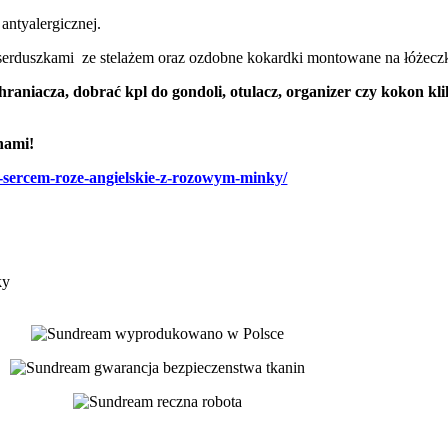
antyalergicznej.
serduszkami ze stelażem oraz ozdobne kokardki montowane na łóżecz
hraniacza, dobrać kpl do gondoli, otulacz, organizer czy kokon 
 nami!
z-sercem-roze-angielskie-z-rozowym-minky/
ky