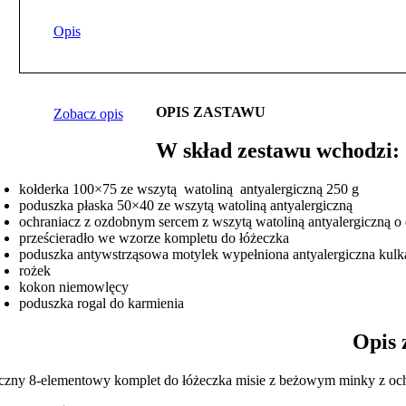
Opis
OPIS ZASTAWU
Zobacz opis
W skład zestawu wchodzi:
kołderka 100×75 ze wszytą watoliną antyalergiczną 250 g
poduszka płaska 50×40 ze wszytą watoliną antyalergiczną
ochraniacz z ozdobnym sercem z wszytą watoliną antyalergiczną o 
prześcieradło we wzorze kompletu do łóżeczka
poduszka antywstrząsowa motylek wypełniona antyalergiczna kulk
rożek
kokon niemowlęcy
poduszka rogal do karmienia
Opis zesta
iczny 8-elementowy komplet do łóżeczka misie z beżowym minky z och