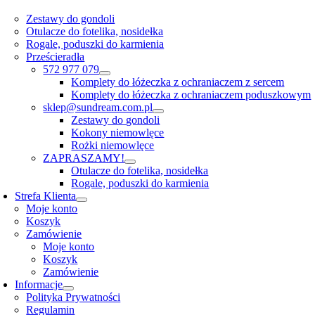
Zestawy do gondoli
Otulacze do fotelika, nosidełka
Rogale, poduszki do karmienia
Prześcieradła
572 977 079
Komplety do łóżeczka z ochraniaczem z sercem
Komplety do łóżeczka z ochraniaczem poduszkowym
sklep@sundream.com.pl
Zestawy do gondoli
Kokony niemowlęce
Rożki niemowlęce
ZAPRASZAMY!
Otulacze do fotelika, nosidełka
Rogale, poduszki do karmienia
Strefa Klienta
Moje konto
Koszyk
Zamówienie
Moje konto
Koszyk
Zamówienie
Informacje
Polityka Prywatności
Regulamin