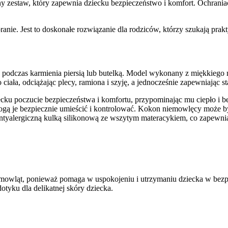
ny zestaw, który zapewnia dziecku bezpieczeństwo i komfort. Ochrani
pranie. Jest to doskonałe rozwiązanie dla rodziców, którzy szukają pr
 podczas karmienia piersią lub butelką. Model wykonany z miękkiego ma
ciała, odciążając plecy, ramiona i szyję, a jednocześnie zapewniając st
iecku poczucie bezpieczeństwa i komfortu, przypominając mu ciepło i b
ogą je bezpiecznie umieścić i kontrolować. Kokon niemowlęcy może być
yalergiczną kulką silikonową ze wszytym materacykiem, co zapewni
emowląt, ponieważ pomaga w uspokojeniu i utrzymaniu dziecka w bez
dotyku dla delikatnej skóry dziecka.