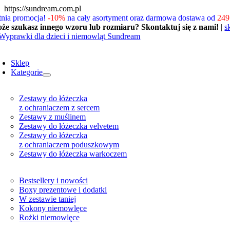
Skip
https://sundream.com.pl
to
tnia promocja!
-10%
na cały asortyment oraz darmowa dostawa od
249 
content
że szukasz innego wzoru lub rozmiaru? Skontaktuj się z nami!
|
s
oggle
avigation
Sklep
Kategorie
Zestawy do łóżeczka
z ochraniaczem z sercem
Zestawy z muślinem
Zestawy do łóżeczka velvetem
Zestawy do łóżeczka
z ochraniaczem poduszkowym
Zestawy do łóżeczka warkoczem
Bestsellery i nowości
Boxy prezentowe i dodatki
W zestawie taniej
Kokony niemowlęce
Rożki niemowlęce