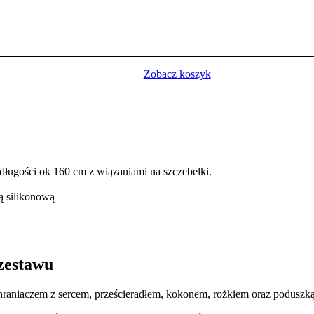
Zobacz koszyk
długości ok 160 cm z wiązaniami na szczebelki.
ą silikonową
wu
raniaczem z sercem, prześcieradłem, kokonem, rożkiem oraz poduszką