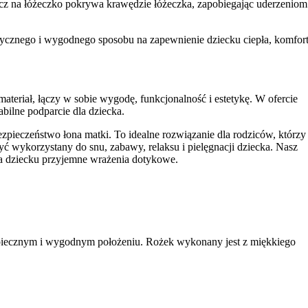
acz na łóżeczko pokrywa krawędzie łóżeczka, zapobiegając uderzeniom
aktycznego i wygodnego sposobu na zapewnienie dziecku ciepła, komfort
teriał, łączy w sobie wygodę, funkcjonalność i estetykę. W ofercie
abilne podparcie dla dziecka.
ezpieczeństwo łona matki. To idealne rozwiązanie dla rodziców, którzy
 wykorzystany do snu, zabawy, relaksu i pielęgnacji dziecka. Nasz
a dziecku przyjemne wrażenia dotykowe.
piecznym i wygodnym położeniu. Rożek wykonany jest z miękkiego