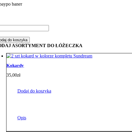
ść
mplet
odaj do koszyka
żeczka
ODAJ ASORTYMENT DO ŁÓŻECZKA
ementowy
sie
Kokardy
żowym
nky
35,00
zł
Dodaj do koszyka
Opis