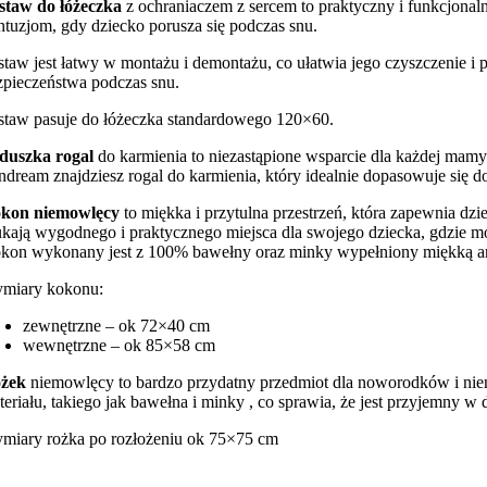
staw do łóżeczka
z ochraniaczem z sercem to praktyczny i funkcjonal
ntuzjom, gdy dziecko porusza się podczas snu.
staw jest łatwy w montażu i demontażu, co ułatwia jego czyszczenie i 
zpieczeństwa podczas snu.
staw pasuje do łóżeczka standardowego 120×60.
duszka rogal
do karmienia to niezastąpione wsparcie dla każdej mamy
ndream znajdziesz rogal do karmienia, który idealnie dopasowuje się do 
kon niemowlęcy
to miękka i przytulna przestrzeń, która zapewnia dz
ukają wygodnego i praktycznego miejsca dla swojego dziecka, gdzie m
kon wykonany jest z 100% bawełny oraz minky wypełniony miękką ant
miary kokonu:
zewnętrzne – ok 72×40 cm
wewnętrzne – ok 85×58 cm
żek
niemowlęcy to bardzo przydatny przedmiot dla noworodków i ni
teriału, takiego jak bawełna i minky , co sprawia, że jest przyjemny w 
miary rożka po rozłożeniu ok 75×75 cm