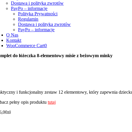
Dostawa i polityka zwrotów
PayPo – informacje
Polityka Prywatności
Regulamin
Dostawa i polityka zwrotów
PayPo – informacje
O Nas
Kontakt
WooCommerce Cart
0
mplet do łóżeczka 8-elementowy misie z beżowym minky
aktyczny i funkcjonalny zestaw 12 elementowy, który zapewnia dzieck
bacz pełny opis produktu
tutaj
6,00
zł