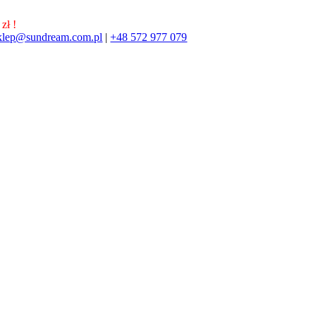
zł !
klep@sundream.com.pl
|
+48 572 977 079
572 977 079
SKLEP@SUNDREAM.PL