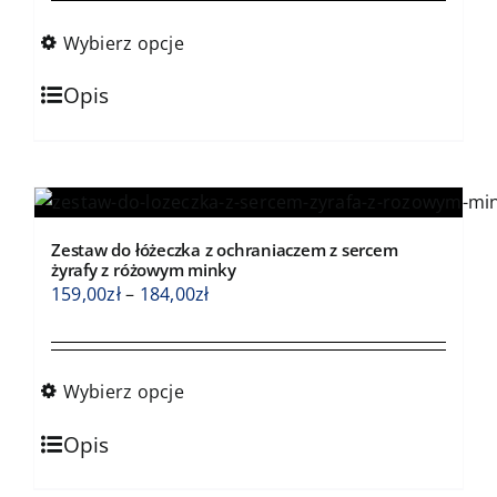
od
159,00zł
Wybierz opcje
do
Ten
184,00zł
Opis
produkt
ma
wiele
wariantów.
Opcje
Zestaw do łóżeczka z ochraniaczem z sercem
można
żyrafy z różowym minky
wybrać
Zakres
159,00
zł
–
184,00
zł
na
cen:
stronie
od
produktu
159,00zł
Wybierz opcje
do
Ten
184,00zł
Opis
produkt
ma