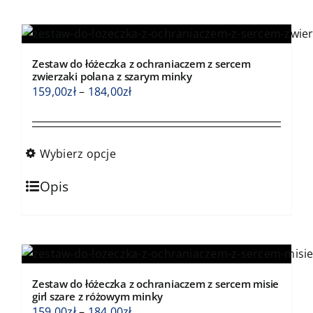
wiele
wariantów.
Opcje
Zestaw do łóżeczka z ochraniaczem z sercem
można
zwierzaki polana z szarym minky
wybrać
Zakres
159,00
zł
–
184,00
zł
na
cen:
stronie
od
produktu
159,00zł
Wybierz opcje
do
Ten
184,00zł
Opis
produkt
ma
wiele
wariantów.
Opcje
Zestaw do łóżeczka z ochraniaczem z sercem misie
można
girl szare z różowym minky
wybrać
Zakres
159,00
zł
–
184,00
zł