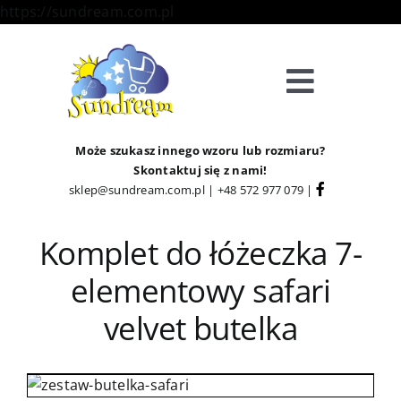
Skip
https://sundream.com.pl
to
content
Toggle
Navigat
Sklep
Może szukasz innego wzoru lub rozmiaru?
Skontaktuj się z nami!
sklep@sundream.com.pl
|
+48 572 977 079
|
Kategorie
Komplet do łóżeczka 7-
Strefa Klienta
elementowy safari
Informacje
velvet butelka
O Nas