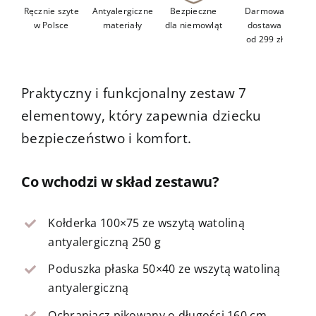
Ręcznie szyte
Antyalergiczne
Bezpieczne
Darmowa
w Polsce
materiały
dla niemowląt
dostawa
od 299 zł
Praktyczny i funkcjonalny zestaw 7
elementowy, który zapewnia dziecku
bezpieczeństwo i komfort.
Co wchodzi w skład zestawu?
Kołderka 100×75 ze wszytą watoliną
antyalergiczną 250 g
Poduszka płaska 50×40 ze wszytą watoliną
antyalergiczną
Ochraniacz pikowany o długości 160 cm