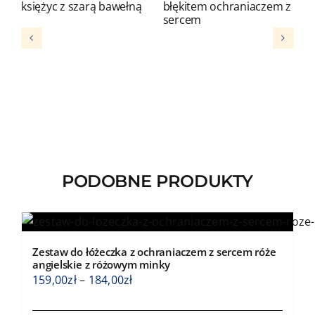
księżyc z szarą bawełną
błękitem ochraniaczem z
b
sercem
s
PODOBNE PRODUKTY
Zestaw do łóżeczka z ochraniaczem z sercem róże
angielskie z różowym minky
Zakres
159,00
zł
–
184,00
zł
cen: