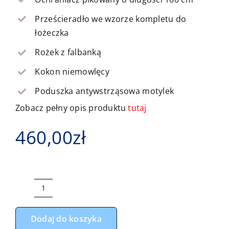
Prześcieradło we wzorze kompletu do
łożeczka
Rożek z falbanką
Kokon niemowlęcy
Poduszka antywstrząsowa motylek
Zobacz pełny opis produktu
tutaj
460,00
zł
ilość
Komplet
Dodaj do koszyka
do