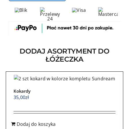
łóżeczka
7-
elementowy
safari
velvet
butelka
DODAJ ASORTYMENT DO
ŁÓŻECZKA
Kokardy
35,00
zł
Dodaj do koszyka