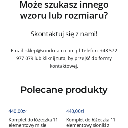
Może szukasz innego
wzoru lub rozmiaru?
Skontaktuj się z nami!
Email: sklep@sundream.com.pl
Telefon: +48 572
977 079
lub kliknij tutaj by przejść do formy
kontaktowej.
Polecane produkty
440,00
zł
440,00
zł
4
Komplet do łóżeczka 11-
Komplet do łóżeczka 11-
K
elementowy misie
elementowy słoniki z
e