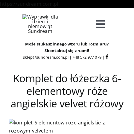
Skip
https://sundream.com.pl
to
content
Toggle
Navigat
Sklep
Może szukasz innego wzoru lub rozmiaru?
Skontaktuj się z nami!
sklep@sundream.com.pl
|
+48 572 977 079
|
Kategorie
Komplet do łóżeczka 6-
Strefa Klienta
elementowy róże
angielskie velvet różowy
Informacje
O Nas