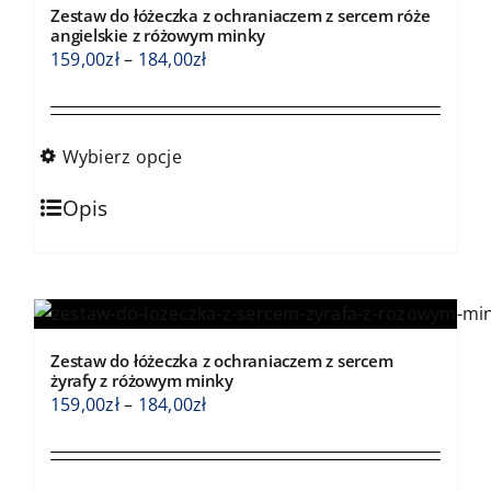
Zestaw do łóżeczka z ochraniaczem z sercem róże
angielskie z różowym minky
Zakres
159,00
zł
–
184,00
zł
cen:
od
159,00zł
Wybierz opcje
do
Ten
184,00zł
Opis
produkt
ma
wiele
wariantów.
Opcje
Zestaw do łóżeczka z ochraniaczem z sercem
można
żyrafy z różowym minky
wybrać
Zakres
159,00
zł
–
184,00
zł
na
cen:
stronie
od
produktu