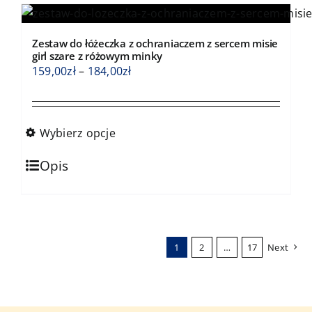
wariantów.
Opcje
Zestaw do łóżeczka z ochraniaczem z sercem misie
można
girl szare z różowym minky
wybrać
Zakres
159,00
zł
–
184,00
zł
na
cen:
stronie
od
produktu
159,00zł
Wybierz opcje
do
Ten
184,00zł
Opis
produkt
ma
wiele
wariantów.
1
2
…
17
Next
Opcje
można
wybrać
na