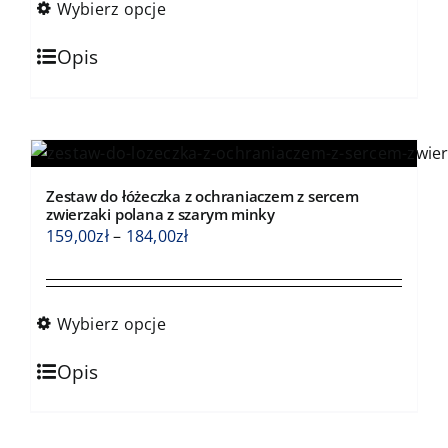
159,00zł
Wybierz opcje
do
Ten
184,00zł
Opis
produkt
ma
wiele
wariantów.
Opcje
Zestaw do łóżeczka z ochraniaczem z sercem
można
zwierzaki polana z szarym minky
wybrać
Zakres
159,00
zł
–
184,00
zł
na
cen:
stronie
od
produktu
159,00zł
Wybierz opcje
do
Ten
184,00zł
Opis
produkt
ma
wiele