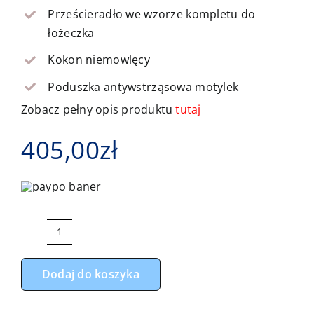
Prześcieradło we wzorze kompletu do
łożeczka
Kokon niemowlęcy
Poduszka antywstrząsowa motylek
Zobacz pełny opis produktu
tutaj
405,00
zł
ilość
Komplet
Dodaj do koszyka
do
łóżeczka