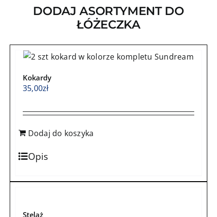
6-
DODAJ ASORTYMENT DO
elementowy
ŁÓŻECZKA
róże
angielskie
velvet
różowy
Kokardy
35,00
zł
Dodaj do koszyka
Opis
Stelaż