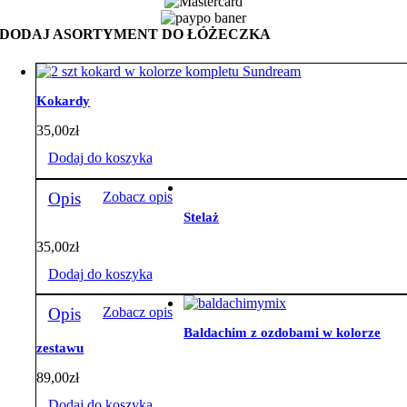
velvet
róż
DODAJ ASORTYMENT DO ŁÓŻECZKA
z
warkoczem
Kokardy
35,00
zł
Dodaj do koszyka
Opis
Zobacz opis
Stelaż
35,00
zł
Dodaj do koszyka
Opis
Zobacz opis
Baldachim z ozdobami w kolorze
zestawu
89,00
zł
Dodaj do koszyka