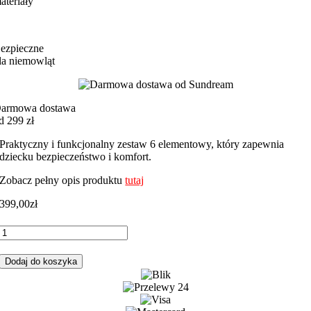
ateriały
ezpieczne
la niemowląt
armowa dostawa
d 299 zł
Praktyczny i funkcjonalny zestaw 6 elementowy, który zapewnia
dziecku bezpieczeństwo i komfort.
Zobacz pełny opis produktu
tutaj
399,00
zł
ilość
Komplet
do
Dodaj do koszyka
łóżeczka
6-
elementowy
gąski