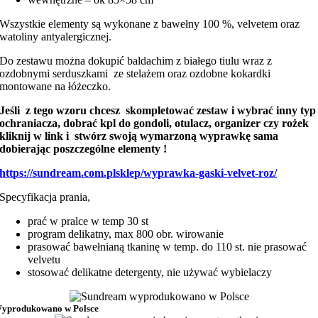
Wszystkie elementy są wykonane z bawełny 100 %, velvetem oraz
watoliny antyalergicznej.
Do zestawu można dokupić baldachim z białego tiulu wraz z
ozdobnymi serduszkami ze stelażem oraz ozdobne kokardki
montowane na łóżeczko.
Jeśli z tego wzoru chcesz skompletować zestaw i wybrać inny typ
ochraniacza, dobrać kpl do gondoli, otulacz, organizer czy rożek
kliknij w link i stwórz swoją wymarzoną wyprawkę sama
dobierając poszczególne elementy !
https://sundream.com.plsklep/wyprawka-gaski-velvet-roz/
Specyfikacja prania,
prać w pralce w temp 30 st
program delikatny, max 800 obr. wirowanie
prasować bawełnianą tkaninę w temp. do 110 st. nie prasować
velvetu
stosować delikatne detergenty, nie używać wybielaczy
yprodukowano w Polsce