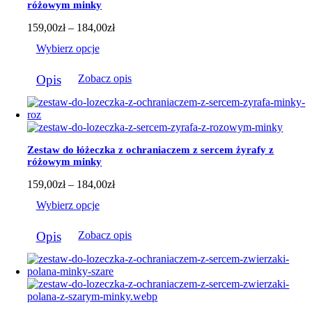
różowym minky
Zakres
159,00
zł
–
184,00
zł
cen:
Wybierz opcje
od
159,00zł
Ten
do
Opis
Zobacz opis
produkt
184,00zł
ma
wiele
wariantów.
Opcje
można
Zestaw do łóżeczka z ochraniaczem z sercem żyrafy z
wybrać
różowym minky
na
stronie
Zakres
159,00
zł
–
184,00
zł
produktu
cen:
Wybierz opcje
od
159,00zł
Ten
do
Opis
Zobacz opis
produkt
184,00zł
ma
wiele
wariantów.
Opcje
można