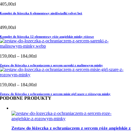
405,00
zł
Komplet do łóżeczka 6-elementowy niedźwiadki velvet beż
499,00
zł
Komplet do łóżeczka 12-elementowy róże angielskie minky różowe
Zakres
159,00
zł
–
184,00
zł
cen:
Zestaw do łóżeczka z ochraniaczem z sercem sarenki z malinowym minky
od
159,00zł
do
184,00zł
Zakres
159,00
zł
–
184,00
zł
cen:
Zestaw do łóżeczka z ochraniaczem z sercem misie girl szare z różowym minky
od
PODOBNE PRODUKTY
159,00zł
do
184,00zł
Zestaw do łóżeczka z ochraniaczem z sercem róże angielskie z