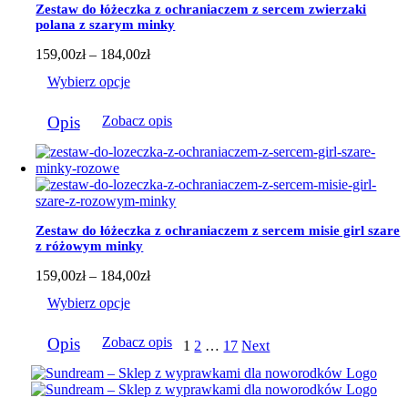
wybrać
Zestaw do łóżeczka z ochraniaczem z sercem zwierzaki
na
polana z szarym minky
stronie
produktu
Zakres
159,00
zł
–
184,00
zł
cen:
Wybierz opcje
od
159,00zł
Ten
do
Opis
Zobacz opis
produkt
184,00zł
ma
wiele
wariantów.
Opcje
można
wybrać
Zestaw do łóżeczka z ochraniaczem z sercem misie girl szare
na
z różowym minky
stronie
produktu
Zakres
159,00
zł
–
184,00
zł
cen:
Wybierz opcje
od
159,00zł
Ten
do
Opis
Zobacz opis
1
2
…
17
Next
produkt
184,00zł
ma
wiele
wariantów.