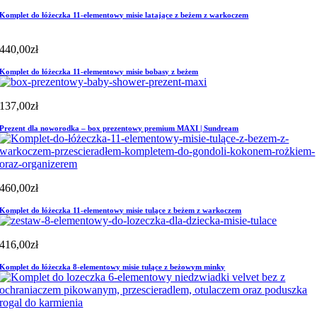
Komplet do łóżeczka 11-elementowy misie latające z beżem z warkoczem
440,00
zł
Komplet do łóżeczka 11-elementowy misie bobasy z beżem
137,00
zł
Prezent dla noworodka – box prezentowy premium MAXI | Sundream
460,00
zł
Komplet do łóżeczka 11-elementowy misie tulące z beżem z warkoczem
416,00
zł
Komplet do łóżeczka 8-elementowy misie tulące z beżowym minky