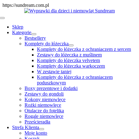
Skip
https://sundream.com.pl
to
content
Toggle
Navigation
Sklep
Kategorie
Bestsellery
Komplety do łóżeczka
Komplety do łóżeczka z ochraniaczem z sercem
Zestawy do łóżeczka z muślinem
Komplety do łóżeczka velvetem
Komplety do łóżeczka warkoczem
W zestawie taniej
Komplety do łóżeczka z ochraniaczem
poduszkowym
Boxy prezentowe i dodatki
Zestawy do gondoli
Kokony niemowlęce
Rożki niemowlęce
Otulacze do fotelika
Rogale niemowlęce
Prześcieradła
Strefa Klienta
Moje konto
Koszyk