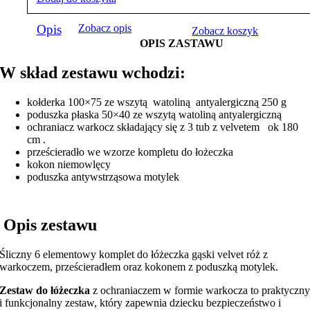
Opis
Zobacz opis
Zobacz koszyk
OPIS ZASTAWU
W skład zestawu wchodzi:
kołderka 100×75 ze wszytą watoliną antyalergiczną 250 g
poduszka płaska 50×40 ze wszytą watoliną antyalergiczną
ochraniacz warkocz składający się z 3 tub z velvetem ok 180
cm .
prześcieradło we wzorze kompletu do łożeczka
kokon niemowlęcy
poduszka antywstrząsowa motylek
Opis zestawu
Śliczny 6 elementowy komplet do łóżeczka gąski velvet róż z
warkoczem, prześcieradłem oraz kokonem z poduszką motylek.
Zestaw do łóżeczka
z ochraniaczem w formie warkocza to praktyczn
i funkcjonalny zestaw, który zapewnia dziecku bezpieczeństwo i