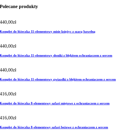
Polecane produkty
440,00
zł
Komplet do łóżeczka 11-elementowy misie księżyc z szarą bawełną
440,00
zł
Komplet do łóżeczka 11-elementowy słoniki z błękitem ochraniaczem z sercem
440,00
zł
Komplet do łóżeczka 11-elementowy gwiazdki z błękitem ochraniaczem z sercem
416,00
zł
Komplet do łóżeczka 8-elementowy safari miętowe z ochraniaczem z sercem
416,00
zł
Komplet do łóżeczka 8-elementowy safari beżowe z ochraniaczem z sercem