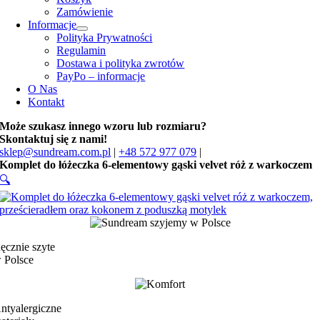
Zamówienie
Informacje
Polityka Prywatności
Regulamin
Dostawa i polityka zwrotów
PayPo – informacje
O Nas
Kontakt
Może szukasz innego wzoru lub rozmiaru?
Skontaktuj się z nami!
sklep@sundream.com.pl
|
+48 572 977 079
|
Komplet do łóżeczka 6-elementowy gąski velvet róż z warkoczem
🔍
ęcznie szyte
 Polsce
ntyalergiczne