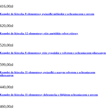
416,00
zł
Komplet do łóżeczka 8-elementowy gwiazdki niebieskie z ochraniaczem z sercem
620,00
zł
Komplet do łóżeczka 12-elementowy róże angielskie velvet różowy
520,00
zł
Komplet do łóżeczka 8-elementowy róże cygańskie z velvetem z ochraniaczem pikowanym
599,00
zł
Komplet do łóżeczka 11-elementowy gwiazdki z szarym velvetem z ochraniaczem
pikowanym
440,00
zł
Komplet do łóżeczka 11-elementowy dobranocka z błękitem ochraniaczem z sercem
460,00
zł