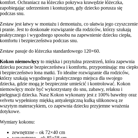
komfort. Ochraniacz na łóżeczko pokrywa krawędzie łóżeczka,
zapobiegając uderzeniom i kontuzjom, gdy dziecko porusza się
podczas snu.
Zestaw jest łatwy w montażu i demontażu, co ułatwia jego czyszczenie
i pranie. Jest to doskonałe rozwiązanie dla rodziców, którzy szukają
praktycznego i wygodnego sposobu na zapewnienie dziecku ciepła,
komfortu i bezpieczeństwa podczas snu.
Zestaw pasuje do łóżeczka standardowego 120×60.
Kokon niemowlęcy
to miękka i przytulna przestrzeń, która zapewnia
dziecku poczucie bezpieczeństwa i komfortu, przypominając mu ciepł
i bezpieczeństwo łona matki. To idealne rozwiązanie dla rodziców,
którzy szukają wygodnego i praktycznego miejsca dla swojego
dziecka, gdzie mogą je bezpiecznie umieścić i kontrolować. Kokon
niemowlęcy może być wykorzystany do snu, zabawy, relaksu i
pielęgnacji dziecka. Nasz Kokon wykonany jest z 100% bawełny oraz
velvetu wypełniony miękką antyalergiczną kulką silikonową ze
wszytym materacykiem, co zapewnia dziecku przyjemne wrażenia
dotykowe.
Wymiary kokonu:
zewnętrzne – ok 72×40 cm
wewnętrzne – ok 85×58 cm