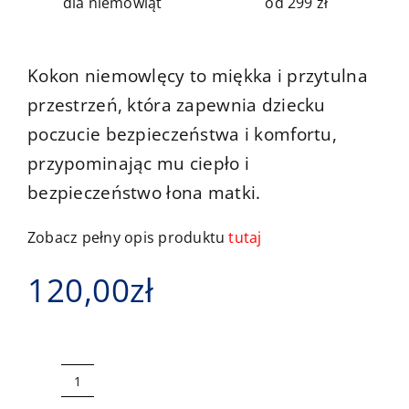
dla niemowląt
od 299 zł
Kokon niemowlęcy to miękka i przytulna
przestrzeń, która zapewnia dziecku
poczucie bezpieczeństwa i komfortu,
przypominając mu ciepło i
bezpieczeństwo łona matki.
Zobacz pełny opis produktu
tutaj
120,00
zł
ilość