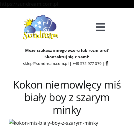
Skip
https://sundream.com.pl
to
content
Toggle
Navigat
Sklep
Może szukasz innego wzoru lub rozmiaru?
Skontaktuj się z nami!
sklep@sundream.com.pl
|
+48 572 977 079
|
Kategorie
Kokon niemowlęcy miś
Strefa Klienta
biały boy z szarym
Informacje
minky
O Nas