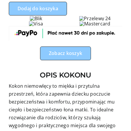
Kokon
Dodaj do koszyka
niemowlęcy
miś
biały
boy
z
szarym
Zobacz koszyk
minky
OPIS KOKONU
Kokon niemowlęcy to miękka i przytulna
przestrzeń, która zapewnia dziecku poczucie
bezpieczeństwa i komfortu, przypominając mu
ciepło i bezpieczeństwo łona matki. To idealne
rozwiązanie dla rodziców, którzy szukają
wygodnego i praktycznego miejsca dla swojego