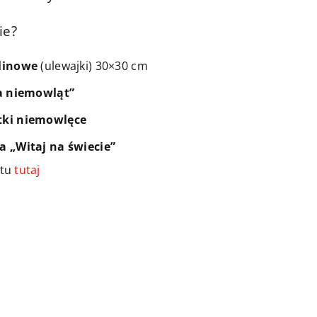
ie?
linowe
(ulewajki) 30×30 cm
la niemowląt”
tki niemowlęce
a „Witaj na świecie”
ktu
tutaj