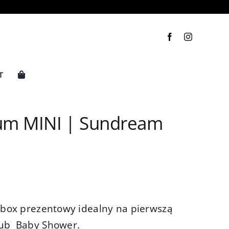
T
ium MINI | Sundream
y box prezentowy idealny na pierwszą
lub Baby Shower.