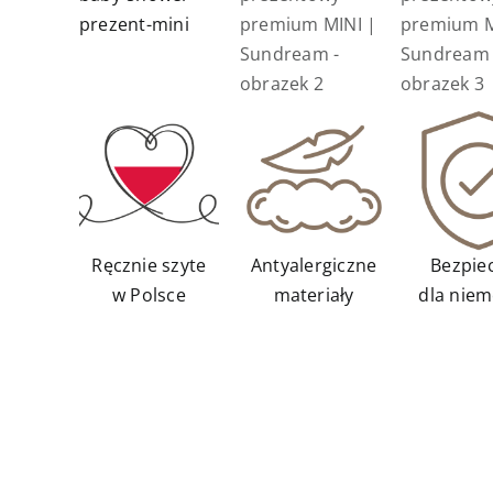
Ręcznie szyte
Antyalergiczne
Bezpie
w Polsce
materiały
dla niem