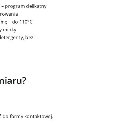
C – program delikatny
irowania
łnę – do 110°C
y minky
detergenty, bez
miaru?
jść do formy kontaktowej.