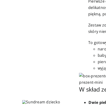
Pierwsze 
delikatno
piękną, 
Zestaw z
skóry nie
To gotowy
naro
bab
pier
wyją
W skład z
Dwie pie