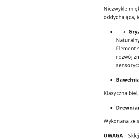
Niezwykle mięk
oddychająca, i
Gry
Naturalny
Element s
rozwój zm
sensoryc
Bawełnia
Klasyczna biel,
Drewnian
Wykonana ze s
UWAGA
– Skle