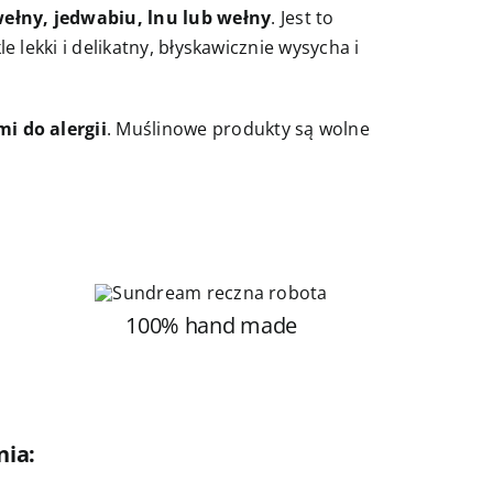
wełny, jedwabiu, lnu lub wełny
. Jest to
 lekki i delikatny, błyskawicznie wysycha i
i do alergii
. Muślinowe produkty są wolne
100% hand made
nia: