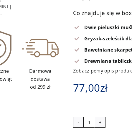
Co znajduje się w box
Dwie pieluszki muś
Gryzak-szeleścik d
Bawełniane skarpe
Drewniana tabliczk
Zobacz pełny opis produ
czne
Darmowa
owląt
dostawa
77,00
zł
od 299 zł
ilość