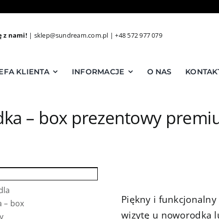
ę z nami!
|
sklep@sundream.com.pl
|
+48 572 977 079
EFA KLIENTA
INFORMACJE
O NAS
KONTAK
dka – box prezentowy prem
Piękny i funkcjonaln
wizytę u noworodka 