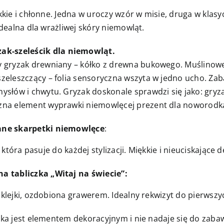
kie i chłonne. Jedna w uroczy wzór w misie, druga w klasy
dealna dla wrażliwej skóry niemowląt.
zak-szeleścik dla niemowląt.
 gryzak drewniany – kółko z drewna bukowego. Muślinowe 
zeleszczący – folia sensoryczna wszyta w jedno ucho. Za
ysłów i chwytu. Gryzak doskonale sprawdzi się jako: gry
zna element wyprawki niemowlęcej prezent dla noworodk
ne skarpetki niemowlęce
:
 która pasuje do każdej stylizacji. Miękkie i nieuciskające 
a tabliczka „Witaj na świecie”:
klejki, ozdobiona grawerem. Idealny rekwizyt do pierwsz
jka jest elementem dekoracyjnym i nie nadaje się do zabaw