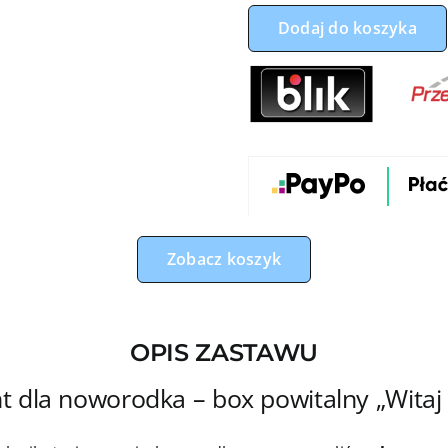
Prezent
Dodaj do koszyka
dla
noworodka
–
box
prezentowy
premium
MINI
|
Sundream
Zobacz koszyk
OPIS ZASTAWU
t dla noworodka – box powitalny „Witaj 