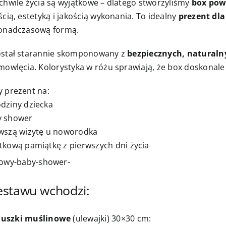
chwile życia są wyjątkowe – dlatego stworzyliśmy
box powi
ścią, estetyką i jakością wykonania. To idealny
prezent dl
ponadczasową formą.
ostał starannie skomponowany z
bezpiecznych, natural
mowlęcia. Kolorystyka w różu sprawiają, że box doskonale
 prezent na:
dziny dziecka
y shower
wszą wizytę u noworodka
tkową pamiątkę z pierwszych dni życia
estawu wchodzi:
luszki muślinowe
(ulewajki) 30×30 cm: