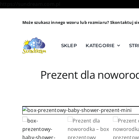
Skip
https://sundream.com.pl
to
content
Może szukasz innego wzoru lub rozmiaru? Skontaktuj si
SKLEP
KATEGORIE
STR
Prezent dla noworo