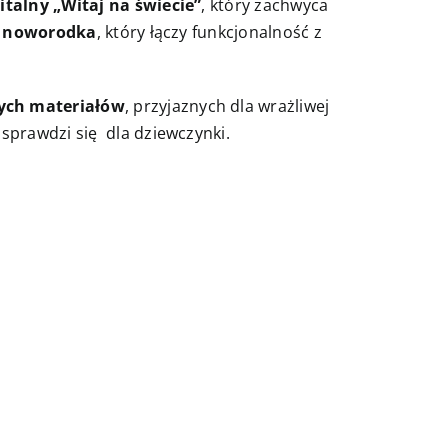
talny „Witaj na świecie”
, który zachwyca
a noworodka
, który łączy funkcjonalność z
nych materiałów
, przyjaznych dla wrażliwej
 sprawdzi się dla dziewczynki.