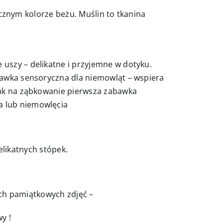
cznym kolorze beżu. Muślin to tkanina
uszy – delikatne i przyjemne w dotyku.
bawka sensoryczna dla niemowląt – wspiera
zak na ząbkowanie pierwsza zabawka
a lub niemowlęcia
delikatnych stópek.
ych pamiątkowych zdjęć –
y !