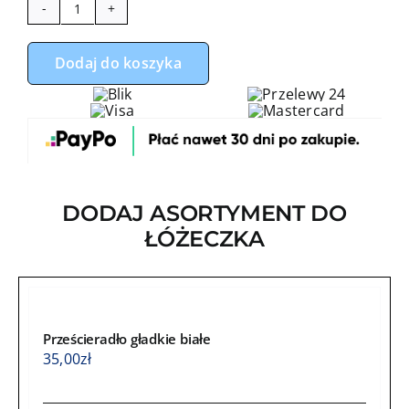
do
ilość
184,00
Zestaw
Dodaj do koszyka
do
łóżeczka
z
ochraniaczem
z
sercem
DODAJ ASORTYMENT DO
miś
ŁÓŻECZKA
boy
niebieskie
z
granatowym
minky
Prześcieradło gładkie białe
35,00
zł