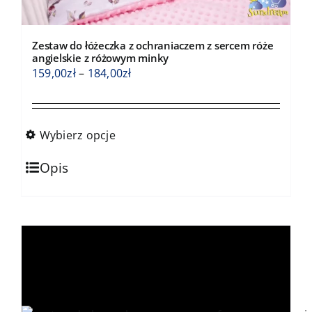
Zestaw do łóżeczka z ochraniaczem z sercem róże
angielskie z różowym minky
Zakres
159,00
zł
–
184,00
zł
cen:
od
159,00zł
Wybierz opcje
do
Ten
184,00zł
Opis
produkt
ma
wiele
wariantów.
Opcje
można
wybrać
na