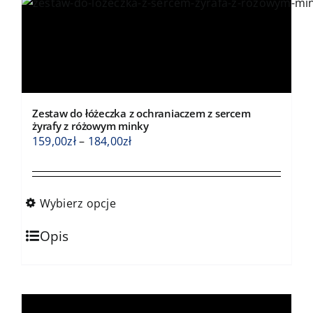
stronie
produktu
Zestaw do łóżeczka z ochraniaczem z sercem
żyrafy z różowym minky
Zakres
159,00
zł
–
184,00
zł
cen:
od
159,00zł
Wybierz opcje
do
Ten
184,00zł
Opis
produkt
ma
wiele
wariantów.