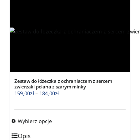
Opcje
można
wybrać
na
stronie
produktu
Zestaw do łóżeczka z ochraniaczem z sercem
zwierzaki polana z szarym minky
Zakres
159,00
zł
–
184,00
zł
cen:
od
159,00zł
Wybierz opcje
do
Ten
184,00zł
Opis