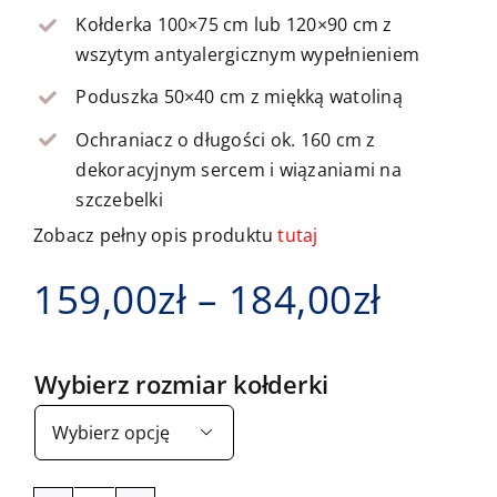
Kołderka 100×75 cm lub 120×90 cm z
wszytym antyalergicznym wypełnieniem
Poduszka 50×40 cm z miękką watoliną
Ochraniacz o długości ok. 160 cm z
dekoracyjnym sercem i wiązaniami na
szczebelki
Zobacz pełny opis produktu
tutaj
Zakre
159,00
zł
–
184,00
zł
cen:
Wybierz rozmiar kołderki
od

159,00