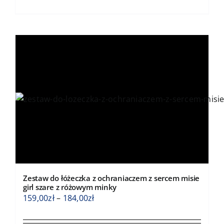
produkt
ma
wiele
wariantów.
Opcje
można
wybrać
na
stronie
produktu
Zestaw do łóżeczka z ochraniaczem z sercem misie
girl szare z różowym minky
Zakres
159,00
zł
–
184,00
zł
cen: