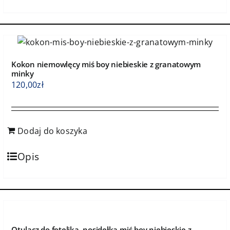
Kokon niemowlęcy miś boy niebieskie z granatowym
minky
120,00
zł
Dodaj do koszyka
Opis
Otulacz do fotelika, nosidełka miś boy niebieskie z