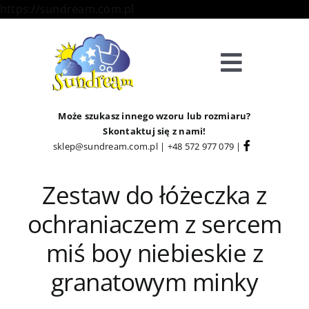
Skip
https://sundream.com.pl
to
content
Toggle
Navigat
Sklep
Może szukasz innego wzoru lub rozmiaru?
Skontaktuj się z nami!
sklep@sundream.com.pl
|
+48 572 977 079
|
Kategorie
Zestaw do łóżeczka z
Strefa Klienta
ochraniaczem z sercem
Informacje
miś boy niebieskie z
granatowym minky
O Nas