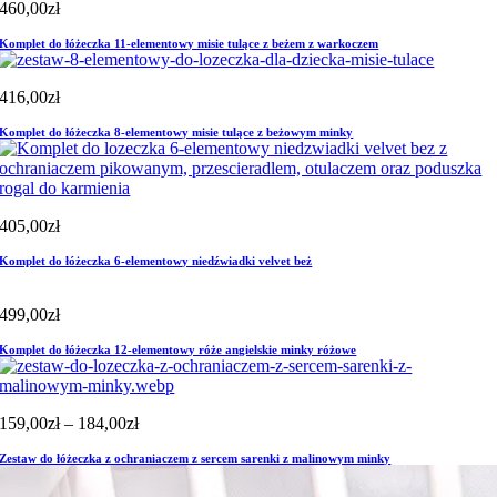
460,00
zł
Komplet do łóżeczka 11-elementowy misie tulące z beżem z warkoczem
416,00
zł
Komplet do łóżeczka 8-elementowy misie tulące z beżowym minky
405,00
zł
Komplet do łóżeczka 6-elementowy niedźwiadki velvet beż
499,00
zł
Komplet do łóżeczka 12-elementowy róże angielskie minky różowe
Zakres
159,00
zł
–
184,00
zł
cen:
Zestaw do łóżeczka z ochraniaczem z sercem sarenki z malinowym minky
od
159,00zł