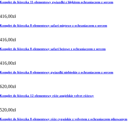
Komplet do łóżeczka 11-elementowy gwiazdki z błękitem ochraniaczem z sercem
416,00
zł
Komplet do łóżeczka 8-elementowy safari miętowe z ochraniaczem z sercem
416,00
zł
Komplet do łóżeczka 8-elementowy safari beżowe z ochraniaczem z sercem
416,00
zł
Komplet do łóżeczka 8-elementowy gwiazdki niebieskie z ochraniaczem z sercem
620,00
zł
Komplet do łóżeczka 12-elementowy róże angielskie velvet różowy
520,00
zł
Komplet do łóżeczka 8-elementowy róże cygańskie z velvetem z ochraniaczem pikowanym