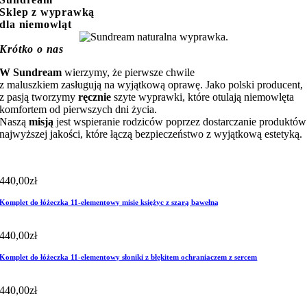
Sklep z wyprawką
dla niemowląt
Krótko o nas
W Sundream
wierzymy, że pierwsze chwile
z maluszkiem zasługują na wyjątkową oprawę. Jako polski producent,
z pasją tworzymy
ręcznie
szyte wyprawki, które otulają niemowlęta
komfortem od pierwszych dni życia.
Naszą
misją
jest wspieranie rodziców poprzez dostarczanie produktów
najwyższej jakości, które łączą bezpieczeństwo z wyjątkową estetyką.
440,00
zł
Komplet do łóżeczka 11-elementowy misie księżyc z szarą bawełną
440,00
zł
Komplet do łóżeczka 11-elementowy słoniki z błękitem ochraniaczem z sercem
440,00
zł