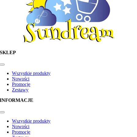
SKLEP
Toggle
Navigation
Wszystkie produkty
Nowości
Promocje
Zestawy
INFORMACJE
Toggle
Navigation
Wszystkie produkty
Nowości
Promocje