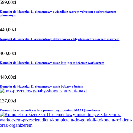
599,00
zł
Komplet do łóżeczka 11-elementowy gwiazdki z szarym velvetem z ochraniaczem
pikowanym
440,00
zł
Komplet do łóżeczka 11-elementowy dobranocka z błękitem ochraniaczem z sercem
460,00
zł
Komplet do łóżeczka 11-elementowy misie latające z beżem z warkoczem
440,00
zł
Komplet do łóżeczka 11-elementowy misie bobasy z beżem
137,00
zł
Prezent dla noworodka – box prezentowy premium MAXI | Sundream