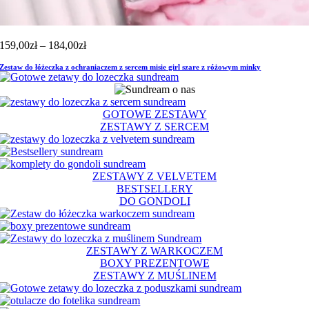
Zakres
159,00
zł
–
184,00
zł
cen:
Zestaw do łóżeczka z ochraniaczem z sercem misie girl szare z różowym minky
od
159,00zł
do
184,00zł
GOTOWE ZESTAWY
ZESTAWY Z SERCEM
ZESTAWY Z VELVETEM
BESTSELLERY
DO GONDOLI
ZESTAWY Z WARKOCZEM
BOXY PREZENTOWE
ZESTAWY Z MUŚLINEM