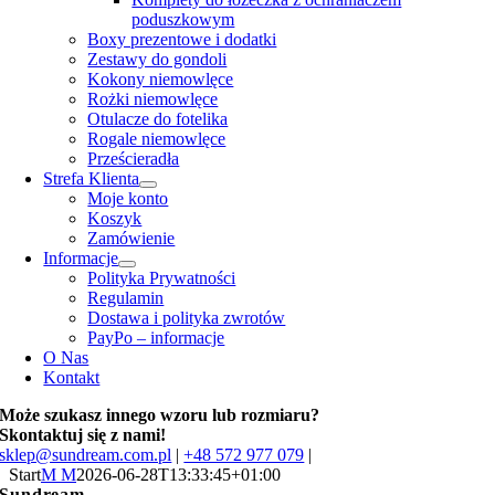
poduszkowym
Boxy prezentowe i dodatki
Zestawy do gondoli
Kokony niemowlęce
Rożki niemowlęce
Otulacze do fotelika
Rogale niemowlęce
Prześcieradła
Strefa Klienta
Moje konto
Koszyk
Zamówienie
Informacje
Polityka Prywatności
Regulamin
Dostawa i polityka zwrotów
PayPo – informacje
O Nas
Kontakt
Może szukasz innego wzoru lub rozmiaru?
Skontaktuj się z nami!
sklep@sundream.com.pl
|
+48 572 977 079
|
Start
M M
2026-06-28T13:33:45+01:00
Sundream