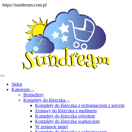
Skip
https://sundream.com.pl
to
content
Toggle
Navigation
Sklep
Kategorie
Bestsellery
Komplety do łóżeczka
Komplety do łóżeczka z ochraniaczem z sercem
Zestawy do łóżeczka z muślinem
Komplety do łóżeczka velvetem
Komplety do łóżeczka warkoczem
W zestawie taniej
Komplety do łóżeczka z ochraniaczem