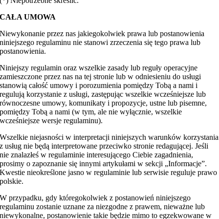
(*) Niepotrzebne skreślić.
CAŁA UMOWA
Niewykonanie przez nas jakiegokolwiek prawa lub postanowienia
niniejszego regulaminu nie stanowi zrzeczenia się tego prawa lub
postanowienia.
Niniejszy regulamin oraz wszelkie zasady lub reguły operacyjne
zamieszczone przez nas na tej stronie lub w odniesieniu do usługi
stanowią całość umowy i porozumienia pomiędzy Tobą a nami i
regulują korzystanie z usługi, zastępując wszelkie wcześniejsze lub
równoczesne umowy, komunikaty i propozycje, ustne lub pisemne,
pomiędzy Tobą a nami (w tym, ale nie wyłącznie, wszelkie
wcześniejsze wersje regulaminu).
Wszelkie niejasności w interpretacji niniejszych warunków korzystania
z usług nie będą interpretowane przeciwko stronie redagującej. Jeśli
nie znalazłeś w regulaminie interesującego Ciebie zagadnienia,
prosimy o zapoznanie się innymi artykułami w sekcji „Informacje”.
Kwestie nieokreślone jasno w regulaminie lub serwisie reguluje prawo
polskie.
W przypadku, gdy któregokolwiek z postanowień niniejszego
regulaminu zostanie uznane za niezgodne z prawem, nieważne lub
niewykonalne, postanowienie takie będzie mimo to egzekwowane w