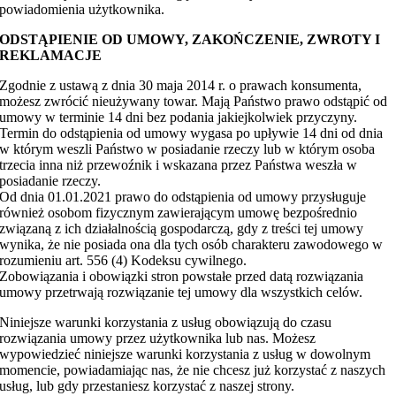
powiadomienia użytkownika.
ODSTĄPIENIE OD UMOWY, ZAKOŃCZENIE, ZWROTY I
REKLAMACJE
Zgodnie z ustawą z dnia 30 maja 2014 r. o prawach konsumenta,
możesz zwrócić nieużywany towar. Mają Państwo prawo odstąpić od
umowy w terminie 14 dni bez podania jakiejkolwiek przyczyny.
Termin do odstąpienia od umowy wygasa po upływie 14 dni od dnia
w którym weszli Państwo w posiadanie rzeczy lub w którym osoba
trzecia inna niż przewoźnik i wskazana przez Państwa weszła w
posiadanie rzeczy.
Od dnia 01.01.2021 prawo do odstąpienia od umowy przysługuje
również osobom fizycznym zawierającym umowę bezpośrednio
związaną z ich działalnością gospodarczą, gdy z treści tej umowy
wynika, że nie posiada ona dla tych osób charakteru zawodowego w
rozumieniu art. 556 (4) Kodeksu cywilnego.
Zobowiązania i obowiązki stron powstałe przed datą rozwiązania
umowy przetrwają rozwiązanie tej umowy dla wszystkich celów.
Niniejsze warunki korzystania z usług obowiązują do czasu
rozwiązania umowy przez użytkownika lub nas. Możesz
wypowiedzieć niniejsze warunki korzystania z usług w dowolnym
momencie, powiadamiając nas, że nie chcesz już korzystać z naszych
usług, lub gdy przestaniesz korzystać z naszej strony.