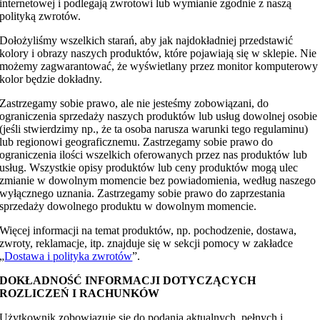
internetowej i podlegają zwrotowi lub wymianie zgodnie z naszą
polityką zwrotów.
Dołożyliśmy wszelkich starań, aby jak najdokładniej przedstawić
kolory i obrazy naszych produktów, które pojawiają się w sklepie. Nie
możemy zagwarantować, że wyświetlany przez monitor komputerowy
kolor będzie dokładny.
Zastrzegamy sobie prawo, ale nie jesteśmy zobowiązani, do
ograniczenia sprzedaży naszych produktów lub usług dowolnej osobie
(jeśli stwierdzimy np., że ta osoba narusza warunki tego regulaminu)
lub regionowi geograficznemu. Zastrzegamy sobie prawo do
ograniczenia ilości wszelkich oferowanych przez nas produktów lub
usług. Wszystkie opisy produktów lub ceny produktów mogą ulec
zmianie w dowolnym momencie bez powiadomienia, według naszego
wyłącznego uznania. Zastrzegamy sobie prawo do zaprzestania
sprzedaży dowolnego produktu w dowolnym momencie.
Więcej informacji na temat produktów, np. pochodzenie, dostawa,
zwroty, reklamacje, itp. znajduje się w sekcji pomocy w zakładce
„
Dostawa i polityka zwrotów
”.
DOKŁADNOŚĆ INFORMACJI DOTYCZĄCYCH
ROZLICZEŃ I RACHUNKÓW
Użytkownik zobowiązuje się do podania aktualnych, pełnych i