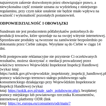
najszerszym zakresie dozwolonym przez obowiązujące prawo, a
niewykonalna część zostanie uznana za wydzieloną z niniejszego
regulaminu, przy czym takie ustalenie nie będzie miało wpływu na
ważność i wykonalność pozostałych postanowień.
ODPOWIEDZIALNOŚĆ I OBOWIĄZKI
Sundream nie jest producentem półfabrykatów potrzebnych do
produkcji towarów, które sprzedaje na na swojej witrynie internetowej.
Sprzedawane produkty są tworzone na zamówienie bezpośrednio po
dokonaniu przez Ciebie zakupu. Wysyłane są do Ciebie w ciągu 14
dni.
Jeśli postępowanie reklamacyjne nie przyniesie Ci oczekiwanych
rezultatów, możesz skorzystać z: mediacji prowadzonej przez
właściwy terenowo Wojewódzki Inspektorat Inspekcji Handlowej
(wykaz tutaj:
https://uokik.gov.pl/wojewodzkie_inspektoraty_inspekcji_handlowej.p
pomocy właściwego terenowo stałego polubownego sądu
konsumenckiego działającego przy Wojewódzkim Inspektoracie
Inspekcji Handlowej (wykaz
tutaj:
https://uokik.gov.pl/stale_sady_polubowne.php
), bezpłatnej
pomocy miejskiego lub powiatowego rzecznika Konsumentów,
internetowej platformy ODR (link
tutaj:
https://ec.europa.eu/consumers/odr/main/?