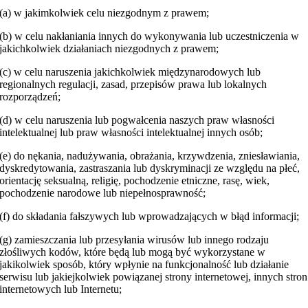
(a) w jakimkolwiek celu niezgodnym z prawem;
(b) w celu nakłaniania innych do wykonywania lub uczestniczenia w
jakichkolwiek działaniach niezgodnych z prawem;
(c) w celu naruszenia jakichkolwiek międzynarodowych lub
regionalnych regulacji, zasad, przepisów prawa lub lokalnych
rozporządzeń;
(d) w celu naruszenia lub pogwałcenia naszych praw własności
intelektualnej lub praw własności intelektualnej innych osób;
(e) do nękania, nadużywania, obrażania, krzywdzenia, zniesławiania,
dyskredytowania, zastraszania lub dyskryminacji ze względu na płeć,
orientację seksualną, religię, pochodzenie etniczne, rasę, wiek,
pochodzenie narodowe lub niepełnosprawność;
(f) do składania fałszywych lub wprowadzających w błąd informacji;
(g) zamieszczania lub przesyłania wirusów lub innego rodzaju
złośliwych kodów, które będą lub mogą być wykorzystane w
jakikolwiek sposób, który wpłynie na funkcjonalność lub działanie
serwisu lub jakiejkolwiek powiązanej strony internetowej, innych stron
internetowych lub Internetu;