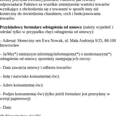
odpowiadacie Państwo za wszelkie zmniejszenie wartości towarów
wynikające z obchodzenia się z towarami w sposób inny niż
konieczny do stwierdzenia charakteru, cech i funkcjonowania
towarów.
Przykładowy formularz odstąpienia od umowy
(należy wypełnić i
odesłać tylko w przypadku chęci odstąpienia od umowy):
– Adresat: Słoneczny sen Ewa Nowak, ul. Mała Andrzeja 9/25, 88-10
Inowrocław
– Ja/My(*) niniejszym informuję/informujemy(*) o moim/naszym(*)
odstąpieniu od umowy sprzedaży następujących rzeczy:
– Data zawarcia umowy i odbioru towarów:
– Imię i nazwisko konsumenta(-ów):
– Adres konsumenta(-ów):
– Podpis konsumenta(-ów) (tylko jeżeli formularz jest przesyłany w
wersji papierowej):
– Data: