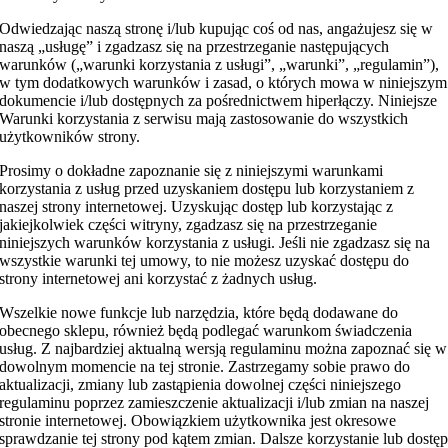
Odwiedzając naszą stronę i/lub kupując coś od nas, angażujesz się w
naszą „usługę” i zgadzasz się na przestrzeganie następujących
warunków („warunki korzystania z usługi”, „warunki”, „regulamin”),
w tym dodatkowych warunków i zasad, o których mowa w niniejszym
dokumencie i/lub dostępnych za pośrednictwem hiperłączy. Niniejsze
Warunki korzystania z serwisu mają zastosowanie do wszystkich
użytkowników strony.
Prosimy o dokładne zapoznanie się z niniejszymi warunkami
korzystania z usług przed uzyskaniem dostępu lub korzystaniem z
naszej strony internetowej. Uzyskując dostęp lub korzystając z
jakiejkolwiek części witryny, zgadzasz się na przestrzeganie
niniejszych warunków korzystania z usługi. Jeśli nie zgadzasz się na
wszystkie warunki tej umowy, to nie możesz uzyskać dostępu do
strony internetowej ani korzystać z żadnych usług.
Wszelkie nowe funkcje lub narzędzia, które będą dodawane do
obecnego sklepu, również będą podlegać warunkom świadczenia
usług. Z najbardziej aktualną wersją regulaminu można zapoznać się w
dowolnym momencie na tej stronie. Zastrzegamy sobie prawo do
aktualizacji, zmiany lub zastąpienia dowolnej części niniejszego
regulaminu poprzez zamieszczenie aktualizacji i/lub zmian na naszej
stronie internetowej. Obowiązkiem użytkownika jest okresowe
sprawdzanie tej strony pod kątem zmian. Dalsze korzystanie lub dostę