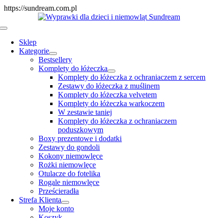
Skip
https://sundream.com.pl
to
content
Toggle
Navigation
Sklep
Kategorie
Bestsellery
Komplety do łóżeczka
Komplety do łóżeczka z ochraniaczem z sercem
Zestawy do łóżeczka z muślinem
Komplety do łóżeczka velvetem
Komplety do łóżeczka warkoczem
W zestawie taniej
Komplety do łóżeczka z ochraniaczem
poduszkowym
Boxy prezentowe i dodatki
Zestawy do gondoli
Kokony niemowlęce
Rożki niemowlęce
Otulacze do fotelika
Rogale niemowlęce
Prześcieradła
Strefa Klienta
Moje konto
Koszyk