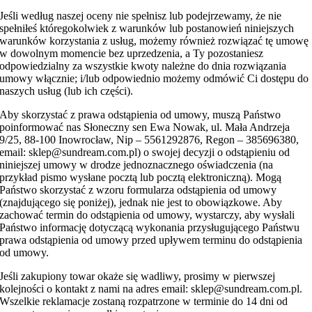
Jeśli według naszej oceny nie spełnisz lub podejrzewamy, że nie
spełniłeś któregokolwiek z warunków lub postanowień niniejszych
warunków korzystania z usług, możemy również rozwiązać tę umowę
w dowolnym momencie bez uprzedzenia, a Ty pozostaniesz
odpowiedzialny za wszystkie kwoty należne do dnia rozwiązania
umowy włącznie; i/lub odpowiednio możemy odmówić Ci dostępu do
naszych usług (lub ich części).
Aby skorzystać z prawa odstąpienia od umowy, muszą Państwo
poinformować nas Słoneczny sen Ewa Nowak, ul. Mała Andrzeja
9/25, 88-100 Inowrocław, Nip – 5561292876, Regon – 385696380,
email: sklep@sundream.com.pl) o swojej decyzji o odstąpieniu od
niniejszej umowy w drodze jednoznacznego oświadczenia (na
przykład pismo wysłane pocztą lub pocztą elektroniczną). Mogą
Państwo skorzystać z wzoru formularza odstąpienia od umowy
(znajdującego się poniżej), jednak nie jest to obowiązkowe. Aby
zachować termin do odstąpienia od umowy, wystarczy, aby wysłali
Państwo informację dotyczącą wykonania przysługującego Państwu
prawa odstąpienia od umowy przed upływem terminu do odstąpienia
od umowy.
Jeśli zakupiony towar okaże się wadliwy, prosimy w pierwszej
kolejności o kontakt z nami na adres email: sklep@sundream.com.pl.
Wszelkie reklamacje zostaną rozpatrzone w terminie do 14 dni od