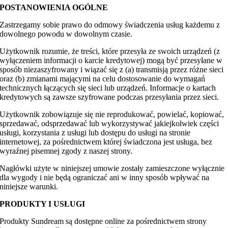
POSTANOWIENIA OGÓLNE
Zastrzegamy sobie prawo do odmowy świadczenia usług każdemu z
dowolnego powodu w dowolnym czasie.
Użytkownik rozumie, że treści, które przesyła ze swoich urządzeń (z
wyłączeniem informacji o karcie kredytowej) mogą być przesyłane w
sposób niezaszyfrowany i wiązać się z (a) transmisją przez różne sieci
oraz (b) zmianami mającymi na celu dostosowanie do wymagań
technicznych łączących się sieci lub urządzeń. Informacje o kartach
kredytowych są zawsze szyfrowane podczas przesyłania przez sieci.
Użytkownik zobowiązuje się nie reprodukować, powielać, kopiować,
sprzedawać, odsprzedawać lub wykorzystywać jakiejkolwiek części
usługi, korzystania z usługi lub dostępu do usługi na stronie
internetowej, za pośrednictwem której świadczona jest usługa, bez
wyraźnej pisemnej zgody z naszej strony.
Nagłówki użyte w niniejszej umowie zostały zamieszczone wyłącznie
dla wygody i nie będą ograniczać ani w inny sposób wpływać na
niniejsze warunki.
PRODUKTY I USŁUGI
Produkty Sundream są dostępne online za pośrednictwem strony