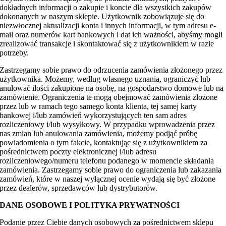
dokładnych informacji o zakupie i koncie dla wszystkich zakupów
dokonanych w naszym sklepie. Użytkownik zobowiązuje się do
niezwłocznej aktualizacji konta i innych informacji, w tym adresu e-
mail oraz numerów kart bankowych i dat ich ważności, abyśmy mogli
zrealizować transakcje i skontaktować się z użytkownikiem w razie
potrzeby.
Zastrzegamy sobie prawo do odrzucenia zamówienia złożonego przez
użytkownika. Możemy, według własnego uznania, ograniczyć lub
anulować ilości zakupione na osobę, na gospodarstwo domowe lub na
zamówienie. Ograniczenia te mogą obejmować zamówienia złożone
przez lub w ramach tego samego konta klienta, tej samej karty
bankowej i/lub zamówień wykorzystujących ten sam adres
rozliczeniowy i/lub wysyłkowy. W przypadku wprowadzenia przez
nas zmian lub anulowania zamówienia, możemy podjąć próbę
powiadomienia o tym fakcie, kontaktując się z użytkownikiem za
pośrednictwem poczty elektronicznej i/lub adresu
rozliczeniowego/numeru telefonu podanego w momencie składania
zamówienia. Zastrzegamy sobie prawo do ograniczenia lub zakazania
zamówień, które w naszej wyłącznej ocenie wydają się być złożone
przez dealerów, sprzedawców lub dystrybutorów.
DANE OSOBOWE I POLITYKA PRYWATNOŚCI
Podanie przez Ciebie danych osobowych za pośrednictwem sklepu