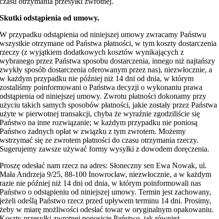
czasu otrzymania przesyłki zwrotnej.
Skutki odstąpienia od umowy.
W przypadku odstąpienia od niniejszej umowy zwracamy Państwu
wszystkie otrzymane od Państwa płatności, w tym koszty dostarczenia
rzeczy (z wyjątkiem dodatkowych kosztów wynikających z
wybranego przez Państwa sposobu dostarczenia, innego niż najtańszy
zwykły sposób dostarczenia oferowanym przez nas), niezwłocznie, a
w każdym przypadku nie później niż 14 dni od dnia, w którym
zostaliśmy poinformowani o Państwa decyzji o wykonaniu prawa
odstąpienia od niniejszej umowy. Zwrotu płatności dokonamy przy
użyciu takich samych sposobów płatności, jakie zostały przez Państwa
użyte w pierwotnej transakcji, chyba że wyraźnie zgodziliście się
Państwo na inne rozwiązanie; w każdym przypadku nie poniosą
Państwo żadnych opłat w związku z tym zwrotem. Możemy
wstrzymać się ze zwrotem płatności do czasu otrzymania rzeczy.
Sugerujemy zawsze używać formy wysyłki z dowodem doręczenia.
Proszę odesłać nam rzecz na adres: Słoneczny sen Ewa Nowak, ul.
Mała Andrzeja 9/25, 88-100 Inowrocław, niezwłocznie, a w każdym
razie nie później niż 14 dni od dnia, w którym poinformowali nas
Państwo o odstąpieniu od niniejszej umowy. Termin jest zachowany,
jeżeli odeślą Państwo rzecz przed upływem terminu 14 dni. Prosimy,
żeby w miarę możliwości odesłać towar w oryginalnym opakowaniu.
Koszty przesyłki zwrotnej ponosicie Państwo, jak również