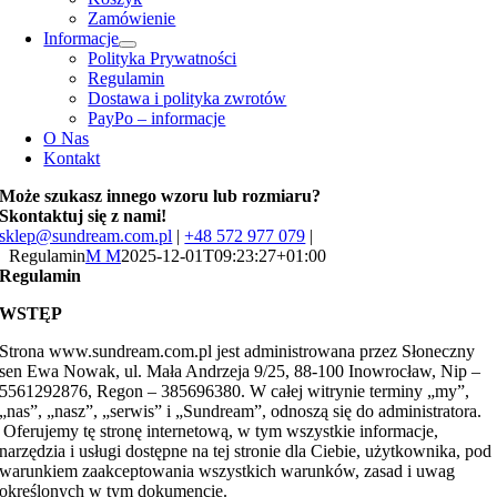
Zamówienie
Informacje
Polityka Prywatności
Regulamin
Dostawa i polityka zwrotów
PayPo – informacje
O Nas
Kontakt
Może szukasz innego wzoru lub rozmiaru?
Skontaktuj się z nami!
sklep@sundream.com.pl
|
+48 572 977 079
|
Regulamin
M M
2025-12-01T09:23:27+01:00
Regulamin
WSTĘP
Strona www.sundream.com.pl jest administrowana przez Słoneczny
sen Ewa Nowak, ul. Mała Andrzeja 9/25, 88-100 Inowrocław, Nip –
5561292876, Regon – 385696380. W całej witrynie terminy „my”,
„nas”, „nasz”, „serwis” i „Sundream”, odnoszą się do administratora.
Oferujemy tę stronę internetową, w tym wszystkie informacje,
narzędzia i usługi dostępne na tej stronie dla Ciebie, użytkownika, pod
warunkiem zaakceptowania wszystkich warunków, zasad i uwag
określonych w tym dokumencie.