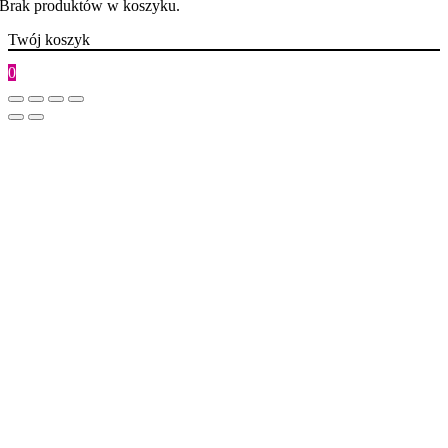
Brak produktów w koszyku.
Twój koszyk
0
Go
to
Top