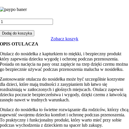
ilość
Otulacz
do
Dodaj do koszyka
fotelika,
Zobacz koszyk
nosidełka
OPIS OTULACZA
miś
boy
Otulacz do nosidełka z kapturkiem to miękki, i bezpieczny produkt
niebieskie
który zapewnia dziecku wygodę i ochronę podczas przenoszenia.
z
Posiada on nacięcia na pasy oraz zapięcie na rzep dzięki czemu można
granatowym
go bezpiecznie używać podczas przenoszenia malucha w nosidełku.
minky
Zastosowanie otulacza do nosidełka może być szczególnie korzystne
dla dzieci, które mają trudności z zasypianiem lub łatwo się
rozdrażniają w zatłoczonych i głośnych miejscach. Otulacz zapewni
dziecku poczucie bezpieczeństwa i wygody, dzięki czemu z łatwością
zasnęło nawet w trudnych warunkach.
Otulacz do nosidełka to świetne rozwiązanie dla rodziców, którzy chcą
zapewnić swojemu dziecku komfort i ochronę podczas przenoszenia.
To praktyczny i funkcjonalny produkt, który warto mieć przy sobie
podczas wychodzenia z dzieckiem na spacer lub zakupy.