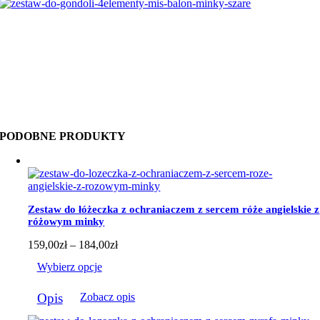
PODOBNE PRODUKTY
Zestaw do łóżeczka z ochraniaczem z sercem róże angielskie z
różowym minky
Zakres
159,00
zł
–
184,00
zł
cen:
Wybierz opcje
od
159,00zł
Ten
do
Opis
Zobacz opis
produkt
184,00zł
ma