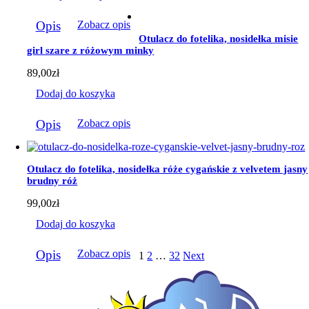
Opis
Zobacz opis
Otulacz do fotelika, nosidełka misie
girl szare z różowym minky
89,00
zł
Dodaj do koszyka
Opis
Zobacz opis
Otulacz do fotelika, nosidełka róże cygańskie z velvetem jasny
brudny róż
99,00
zł
Dodaj do koszyka
Opis
Zobacz opis
1
2
…
32
Next