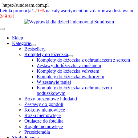
Skip
https://sundream.com.pl
to
Letnia promocja!
-10%
na cały asortyment oraz darmowa dostawa od
content
249 zł !
Toggle
Navigation
Sklep
Kategorie
Bestsellery
Komplety do łóżeczka
Komplety do łóżeczka z ochraniaczem z sercem
Zestawy do łóżeczka z muślinem
Komplety do łóżeczka velvetem
Komplety do łóżeczka warkoczem
W zestawie taniej
Komplety do łóżeczka z ochraniaczem
poduszkowym
Boxy prezentowe i dodatki
Zestawy do gondoli
Kokony niemowlęce
Rożki niemowlęce
Otulacze do fotelika
Rogale niemowlęce
Prześcieradła
Strefa Klienta