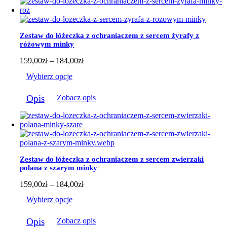
wiele
wariantów.
Opcje
można
Zestaw do łóżeczka z ochraniaczem z sercem żyrafy z
wybrać
różowym minky
na
stronie
Zakres
159,00
zł
–
184,00
zł
produktu
cen:
Wybierz opcje
od
159,00zł
Ten
do
Opis
Zobacz opis
produkt
184,00zł
ma
wiele
wariantów.
Opcje
można
wybrać
Zestaw do łóżeczka z ochraniaczem z sercem zwierzaki
na
polana z szarym minky
stronie
produktu
Zakres
159,00
zł
–
184,00
zł
cen:
Wybierz opcje
od
159,00zł
Ten
do
Opis
Zobacz opis
produkt