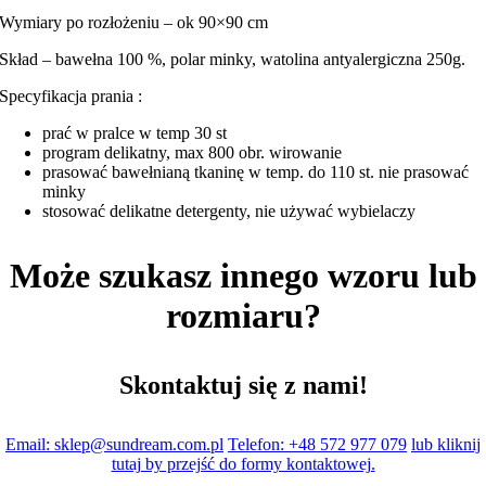
Wymiary po rozłożeniu – ok 90×90 cm
Skład – bawełna 100 %, polar minky, watolina antyalergiczna 250g.
Specyfikacja prania :
prać w pralce w temp 30 st
program delikatny, max 800 obr. wirowanie
prasować bawełnianą tkaninę w temp. do 110 st. nie prasować
minky
stosować delikatne detergenty, nie używać wybielaczy
Może szukasz innego wzoru lub
rozmiaru?
Skontaktuj się z nami!
Email: sklep@sundream.com.pl
Telefon: +48 572 977 079
lub kliknij
tutaj by przejść do formy kontaktowej.