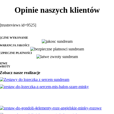
Opinie naszych klientów
[trustreviews id=9525]
ĘCZNE WYKONANIE
WARANCJA JAKOŚCI
EZPIECZNE PŁATNOŚCI
ATWE
WROTY
Zobacz nasze realizacje