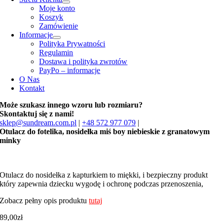
Moje konto
Koszyk
Zamówienie
Informacje
Polityka Prywatności
Regulamin
Dostawa i polityka zwrotów
PayPo – informacje
O Nas
Kontakt
Może szukasz innego wzoru lub rozmiaru?
Skontaktuj się z nami!
sklep@sundream.com.pl
|
+48 572 977 079
|
Otulacz do fotelika, nosidełka miś boy niebieskie z granatowym
minky
Otulacz do nosidełka z kapturkiem to miękki, i bezpieczny produkt
który zapewnia dziecku wygodę i ochronę podczas przenoszenia,
Zobacz pełny opis produktu
tutaj
89,00
zł