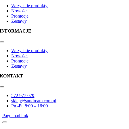
Navigation
Wszystkie produkty
Nowości
Promocje
Zestawy
INFORMACJE
Toggle
Navigation
Wszystkie produkty
Nowości
Promocje
Zestawy
KONTAKT
Toggle
Navigation
572 977 079
sklep@sundream.com.pl
Pn.-Pt. 8:00 – 16:00
Page load link