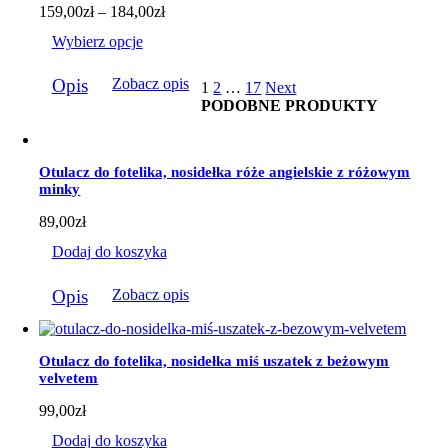
Zakres
159,00
zł
–
184,00
zł
cen:
Wybierz opcje
od
159,00zł
Ten
do
Opis
Zobacz opis
1
2
…
17
Next
produkt
184,00zł
PODOBNE PRODUKTY
ma
wiele
wariantów.
Opcje
Otulacz do fotelika, nosidełka róże angielskie z różowym
można
minky
wybrać
na
89,00
zł
stronie
produktu
Dodaj do koszyka
Opis
Zobacz opis
Otulacz do fotelika, nosidełka miś uszatek z beżowym
velvetem
99,00
zł
Dodaj do koszyka