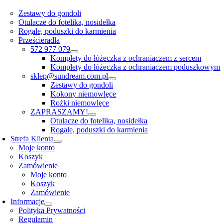
Zestawy do gondoli
Otulacze do fotelika, nosidełka
Rogale, poduszki do karmienia
Prześcieradła
572 977 079
Komplety do łóżeczka z ochraniaczem z sercem
Komplety do łóżeczka z ochraniaczem poduszkowym
sklep@sundream.com.pl
Zestawy do gondoli
Kokony niemowlęce
Rożki niemowlęce
ZAPRASZAMY!
Otulacze do fotelika, nosidełka
Rogale, poduszki do karmienia
Strefa Klienta
Moje konto
Koszyk
Zamówienie
Moje konto
Koszyk
Zamówienie
Informacje
Polityka Prywatności
Regulamin