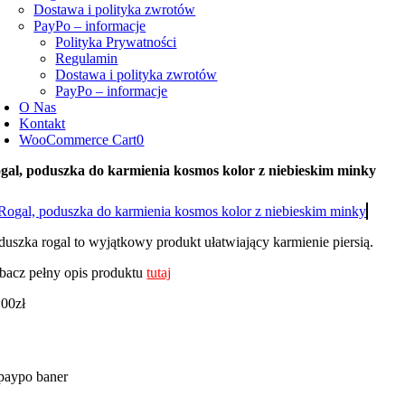
Dostawa i polityka zwrotów
PayPo – informacje
Polityka Prywatności
Regulamin
Dostawa i polityka zwrotów
PayPo – informacje
O Nas
Kontakt
WooCommerce Cart
0
gal, poduszka do karmienia kosmos kolor z niebieskim minky
duszka rogal to wyjątkowy produkt ułatwiający karmienie piersią.
bacz pełny opis produktu
tutaj
,00
zł