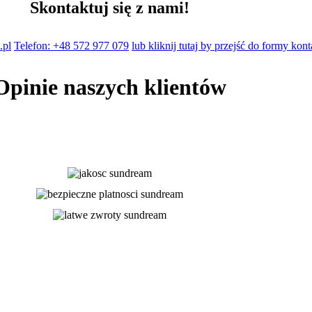
Skontaktuj się z nami!
.pl
Telefon: +48 572 977 079
lub kliknij tutaj by przejść do formy kon
Opinie naszych klientów