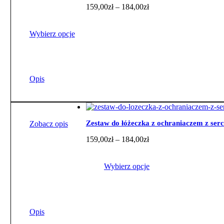
Zakres
159,00
zł
–
184,00
zł
produktu
cen:
od
159,00zł
Wybierz opcje
do
184,00zł
Ten
produkt
ma
Opis
wiele
wariantów.
Opcje
można
wybrać
Zestaw do łóżeczka z ochraniaczem z ser
Zobacz opis
na
Zakres
159,00
zł
–
184,00
zł
stronie
cen:
produktu
od
159,00zł
Wybierz opcje
do
184,00zł
Ten
produkt
ma
Opis
wiele