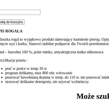
ść
gal,
duszka
odaj do koszyka
rmienia
PIS ROGALA
smos
lor
duszka rogal to wyjątkowy produkt ułatwiający karmienie piersią. Op
pięcie szyi i karku. Stanowi stabilne podparcie dla Twoich przedramio
ebieskim
nky
ład – bawełna 100 %, polar minky, antyalergiczna kulka silikonowa
ecyfikacja prania :
prać w pralce w temp 30 st
program delikatny, max 800 obr. wirowanie
prasować bawełnianą tkaninę w temp. do 110 st. nie prasować min
stosować delikatne detergenty, nie używać wybielaczy
Może szu