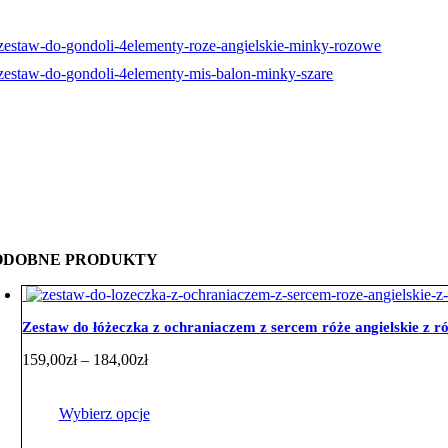
ODOBNE PRODUKTY
Zestaw do łóżeczka z ochraniaczem z sercem róże angielskie z
Zakres
159,00
zł
–
184,00
zł
cen:
od
159,00zł
Wybierz opcje
do