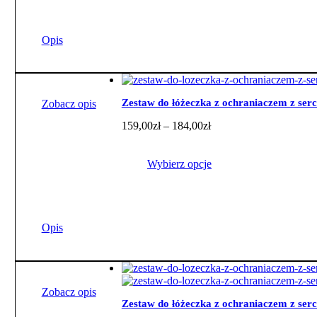
184,00zł
Ten
produkt
ma
Opis
wiele
wariantów.
Opcje
można
wybrać
Zestaw do łóżeczka z ochraniaczem z se
Zobacz opis
na
Zakres
159,00
zł
–
184,00
zł
stronie
cen:
produktu
od
159,00zł
Wybierz opcje
do
184,00zł
Ten
produkt
ma
Opis
wiele
wariantów.
Opcje
można
wybrać
Zobacz opis
na
Zestaw do łóżeczka z ochraniaczem z ser
stronie