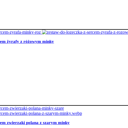
rcem żyrafy z różowym minky
cem zwierzaki polana z szarym minky