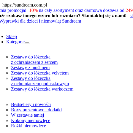
Skip
https://sundream.com.pl
to
tnia promocja!
-10%
na cały asortyment oraz darmowa dostawa od
249 
content
że szukasz innego wzoru lub rozmiaru? Skontaktuj się z nami!
|
s
oggle
avigation
Sklep
Kategorie
Zestawy do łóżeczka
z ochraniaczem z sercem
Zestawy z muślinem
Zestawy do łóżeczka velvetem
Zestawy do łóżeczka
z ochraniaczem poduszkowym
Zestawy do łóżeczka warkoczem
Bestsellery i nowości
Boxy prezentowe i dodatki
W zestawie taniej
Kokony niemowlęce
Rożki niemowlęce