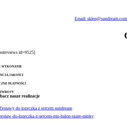
Email: sklep@sundream.com
rustreviews id=9525]
E WYKONANIE
NCJA JAKOŚCI
CZNE PŁATNOŚCI
 ZWROTY
bacz nasze realizacje