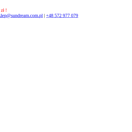
zł !
klep@sundream.com.pl
|
+48 572 977 079
572 977 079
SKLEP@SUNDREAM.PL