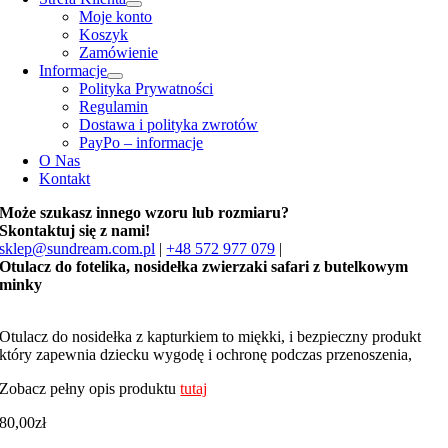
Moje konto
Koszyk
Zamówienie
Informacje
Polityka Prywatności
Regulamin
Dostawa i polityka zwrotów
PayPo – informacje
O Nas
Kontakt
Może szukasz innego wzoru lub rozmiaru?
Skontaktuj się z nami!
sklep@sundream.com.pl
|
+48 572 977 079
|
Otulacz do fotelika, nosidełka zwierzaki safari z butelkowym
minky
Otulacz do nosidełka z kapturkiem to miękki, i bezpieczny produkt
który zapewnia dziecku wygodę i ochronę podczas przenoszenia,
Zobacz pełny opis produktu
tutaj
80,00
zł