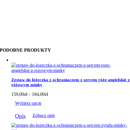
PODOBNE PRODUKTY
Zestaw do łóżeczka z ochraniaczem z sercem róże angielskie z
różowym minky
Zakres
159,00
zł
–
184,00
zł
cen:
Wybierz opcje
od
159,00zł
Ten
do
Opis
Zobacz opis
produkt
184,00zł
ma
wiele