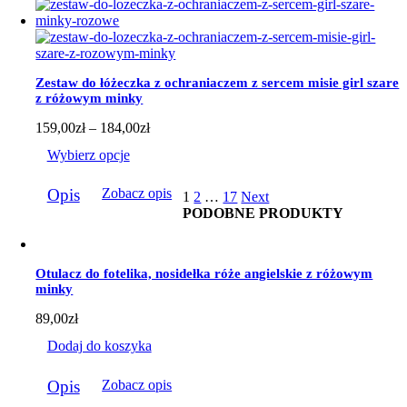
wiele
wariantów.
Opcje
można
wybrać
Zestaw do łóżeczka z ochraniaczem z sercem misie girl szare
na
z różowym minky
stronie
produktu
Zakres
159,00
zł
–
184,00
zł
cen:
Wybierz opcje
od
159,00zł
Ten
do
Opis
Zobacz opis
1
2
…
17
Next
produkt
184,00zł
PODOBNE PRODUKTY
ma
wiele
wariantów.
Opcje
Otulacz do fotelika, nosidełka róże angielskie z różowym
można
minky
wybrać
na
89,00
zł
stronie
produktu
Dodaj do koszyka
Opis
Zobacz opis