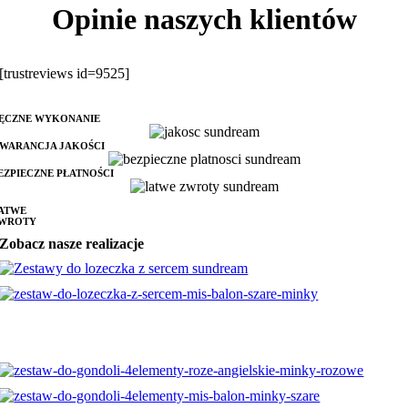
Opinie naszych klientów
[trustreviews id=9525]
ĘCZNE WYKONANIE
WARANCJA JAKOŚCI
EZPIECZNE PŁATNOŚCI
ATWE
WROTY
Zobacz nasze realizacje