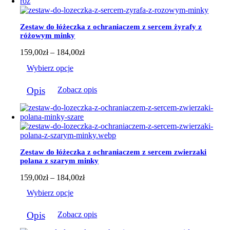
wariantów.
Opcje
można
Zestaw do łóżeczka z ochraniaczem z sercem żyrafy z
wybrać
różowym minky
na
stronie
Zakres
159,00
zł
–
184,00
zł
produktu
cen:
Wybierz opcje
od
159,00zł
Ten
do
Opis
Zobacz opis
produkt
184,00zł
ma
wiele
wariantów.
Opcje
można
wybrać
Zestaw do łóżeczka z ochraniaczem z sercem zwierzaki
na
polana z szarym minky
stronie
produktu
Zakres
159,00
zł
–
184,00
zł
cen:
Wybierz opcje
od
159,00zł
Ten
do
Opis
Zobacz opis
produkt
184,00zł
ma