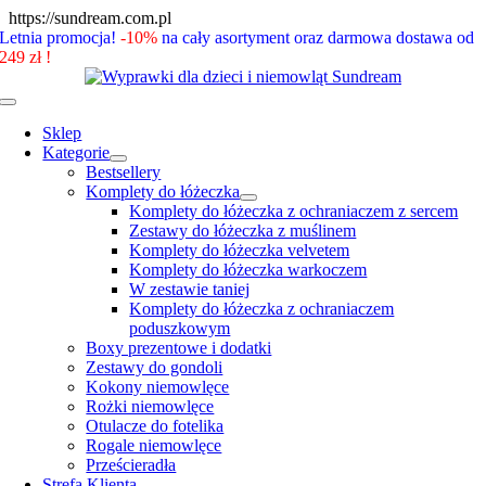
Skip
https://sundream.com.pl
to
Letnia promocja!
-10%
na cały asortyment oraz darmowa dostawa od
content
249 zł !
Toggle
Navigation
Sklep
Kategorie
Bestsellery
Komplety do łóżeczka
Komplety do łóżeczka z ochraniaczem z sercem
Zestawy do łóżeczka z muślinem
Komplety do łóżeczka velvetem
Komplety do łóżeczka warkoczem
W zestawie taniej
Komplety do łóżeczka z ochraniaczem
poduszkowym
Boxy prezentowe i dodatki
Zestawy do gondoli
Kokony niemowlęce
Rożki niemowlęce
Otulacze do fotelika
Rogale niemowlęce
Prześcieradła
Strefa Klienta