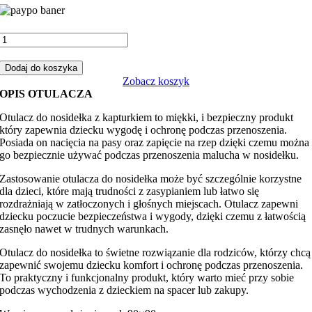
ilość
Otulacz
do
Dodaj do koszyka
fotelika,
Zobacz koszyk
nosidełka
OPIS OTULACZA
zwierzaki
safari
Otulacz do nosidełka z kapturkiem to miękki, i bezpieczny produkt
z
który zapewnia dziecku wygodę i ochronę podczas przenoszenia.
butelkowym
Posiada on nacięcia na pasy oraz zapięcie na rzep dzięki czemu można
minky
go bezpiecznie używać podczas przenoszenia malucha w nosidełku.
Zastosowanie otulacza do nosidełka może być szczególnie korzystne
dla dzieci, które mają trudności z zasypianiem lub łatwo się
rozdrażniają w zatłoczonych i głośnych miejscach. Otulacz zapewni
dziecku poczucie bezpieczeństwa i wygody, dzięki czemu z łatwością
zasnęło nawet w trudnych warunkach.
Otulacz do nosidełka to świetne rozwiązanie dla rodziców, którzy chcą
zapewnić swojemu dziecku komfort i ochronę podczas przenoszenia.
To praktyczny i funkcjonalny produkt, który warto mieć przy sobie
podczas wychodzenia z dzieckiem na spacer lub zakupy.