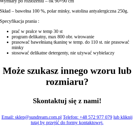
Wymiary po rozłożeniu – ok 90×90 cm
Skład – bawełna 100 %, polar minky, watolina antyalergiczna 250g.
Specyfikacja prania :
prać w pralce w temp 30 st
program delikatny, max 800 obr. wirowanie
prasować bawełnianą tkaninę w temp. do 110 st. nie prasować
minky
stosować delikatne detergenty, nie używać wybielaczy
Może szukasz innego wzoru lub
rozmiaru?
Skontaktuj się z nami!
Email: sklep@sundream.com.pl
Telefon: +48 572 977 079
lub kliknij
tutaj by przejść do formy kontaktowej.