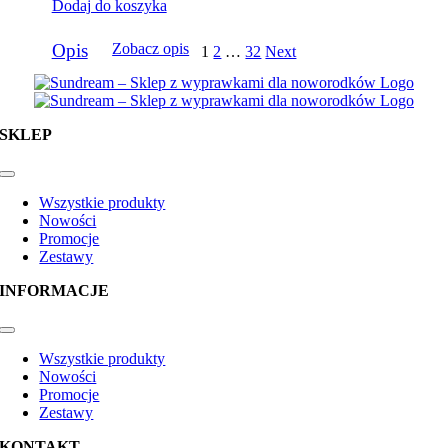
Dodaj do koszyka
Opis
Zobacz opis
1
2
…
32
Next
SKLEP
Toggle
Navigation
Wszystkie produkty
Nowości
Promocje
Zestawy
INFORMACJE
Toggle
Navigation
Wszystkie produkty
Nowości
Promocje
Zestawy
KONTAKT