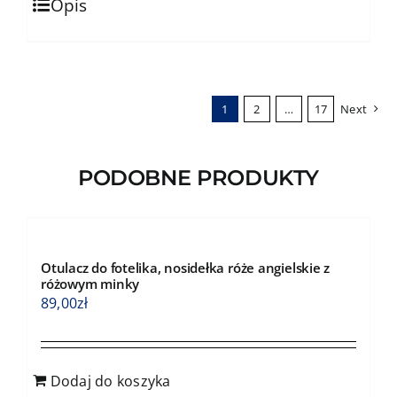
184,00zł
Opis
produkt
ma
wiele
wariantów.
1
2
…
17
Next
Opcje
można
wybrać
PODOBNE PRODUKTY
na
stronie
produktu
Otulacz do fotelika, nosidełka róże angielskie z
różowym minky
89,00
zł
Dodaj do koszyka