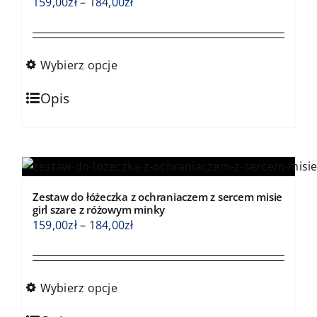
wybrać
Zakres
159,00
zł
–
184,00
zł
na
cen:
stronie
od
produktu
159,00zł
Wybierz opcje
do
Ten
184,00zł
Opis
produkt
ma
wiele
wariantów.
Opcje
Zestaw do łóżeczka z ochraniaczem z sercem misie
można
girl szare z różowym minky
wybrać
Zakres
159,00
zł
–
184,00
zł
na
cen:
stronie
od
produktu
159,00zł
Wybierz opcje
do
Ten