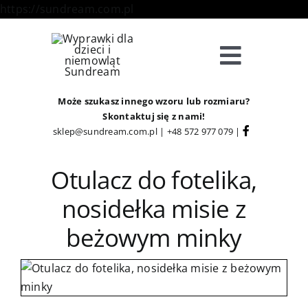
Skip
https://sundream.com.pl
to
content
Toggle
Navigat
Sklep
Może szukasz innego wzoru lub rozmiaru?
Skontaktuj się z nami!
sklep@sundream.com.pl
|
+48 572 977 079
|
Kategorie
Otulacz do fotelika,
Strefa Klienta
nosidełka misie z
beżowym minky
Informacje
O Nas