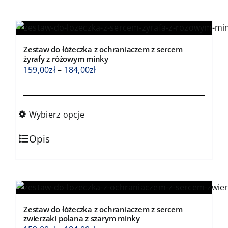
wiele
wariantów.
Opcje
Zestaw do łóżeczka z ochraniaczem z sercem
można
żyrafy z różowym minky
wybrać
Zakres
159,00
zł
–
184,00
zł
na
cen:
stronie
od
produktu
159,00zł
Wybierz opcje
do
Ten
184,00zł
Opis
produkt
ma
wiele
wariantów.
Opcje
Zestaw do łóżeczka z ochraniaczem z sercem
można
zwierzaki polana z szarym minky