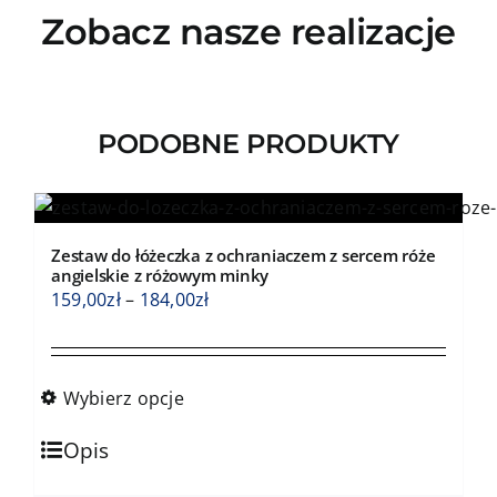
Zobacz nasze realizacje
PODOBNE PRODUKTY
Zestaw do łóżeczka z ochraniaczem z sercem róże
angielskie z różowym minky
Zakres
159,00
zł
–
184,00
zł
cen:
od
159,00zł
Wybierz opcje
do
Ten
184,00zł
Opis
produkt
ma