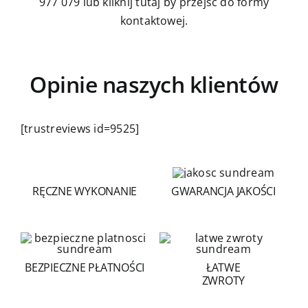
977 079
lub kliknij tutaj by przejść do formy
kontaktowej.
Opinie naszych klientów
[trustreviews id=9525]
RĘCZNE WYKONANIE
GWARANCJA JAKOŚCI
BEZPIECZNE PŁATNOŚCI
ŁATWE
ZWROTY