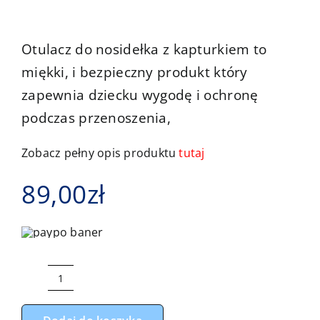
Kontakt
Otulacz do nosidełka z kapturkiem to
miękki, i bezpieczny produkt który
zapewnia dziecku wygodę i ochronę
podczas przenoszenia,
Zobacz pełny opis produktu
tutaj
89,00
zł
ilość
Otulacz