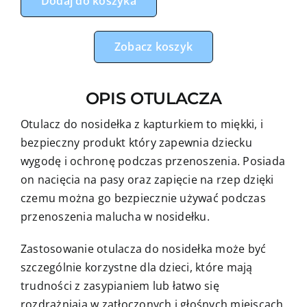
Dodaj do koszyka
do
fotelika,
nosidełka
Zobacz koszyk
misie
z
OPIS OTULACZA
beżowym
minky
Otulacz do nosidełka z kapturkiem to miękki, i
bezpieczny produkt który zapewnia dziecku
wygodę i ochronę podczas przenoszenia. Posiada
on nacięcia na pasy oraz zapięcie na rzep dzięki
czemu można go bezpiecznie używać podczas
przenoszenia malucha w nosidełku.
Zastosowanie otulacza do nosidełka może być
szczególnie korzystne dla dzieci, które mają
trudności z zasypianiem lub łatwo się
rozdrażniają w zatłoczonych i głośnych miejscach.