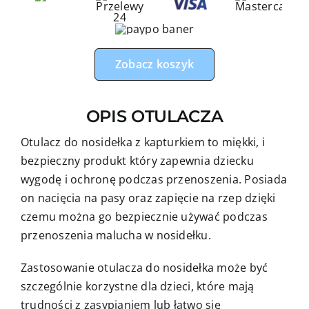
misie
dobranocka
z
Zobacz koszyk
brudnym
różem
minky
OPIS OTULACZA
Otulacz do nosidełka z kapturkiem to miękki, i
bezpieczny produkt który zapewnia dziecku
wygodę i ochronę podczas przenoszenia. Posiada
on nacięcia na pasy oraz zapięcie na rzep dzięki
czemu można go bezpiecznie używać podczas
przenoszenia malucha w nosidełku.
Zastosowanie otulacza do nosidełka może być
szczególnie korzystne dla dzieci, które mają
trudności z zasypianiem lub łatwo się