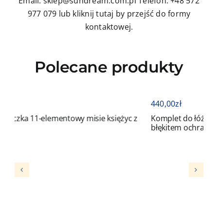
Email: sklep@sundream.com.pl
Telefon: +48 572
977 079
lub kliknij tutaj by przejść do formy
kontaktowej.
Polecane produkty
440,00
zł
wy misie księżyc z
Komplet do łóżeczka 11-elementowy sło
błękitem ochraniaczem z sercem