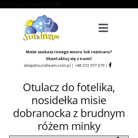
Skip
https://sundream.com.pl
to
content
Toggle
Navigat
Sklep
Może szukasz innego wzoru lub rozmiaru?
Skontaktuj się z nami!
sklep@sundream.com.pl
|
+48 572 977 079
|
Kategorie
Otulacz do fotelika,
Strefa Klienta
nosidełka misie
Informacje
dobranocka z brudnym
różem minky
O Nas