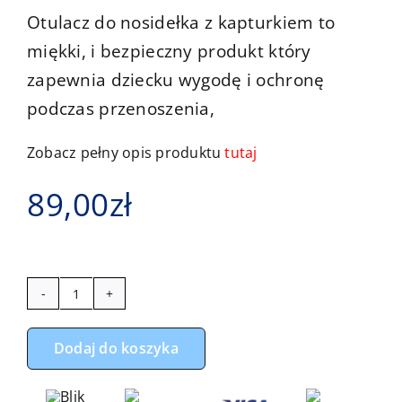
Otulacz do nosidełka z kapturkiem to
miękki, i bezpieczny produkt który
zapewnia dziecku wygodę i ochronę
podczas przenoszenia,
Zobacz pełny opis produktu
tutaj
89,00
zł
ilość
Otulacz
Dodaj do koszyka
do
fotelika,
nosidełka