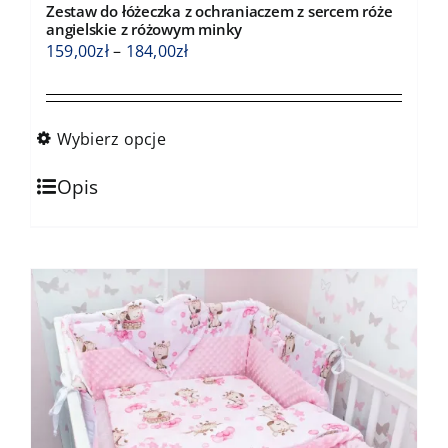
Zestaw do łóżeczka z ochraniaczem z sercem róże
angielskie z różowym minky
Zakres
159,00
zł
–
184,00
zł
cen:
od
159,00zł
Wybierz opcje
do
Ten
184,00zł
Opis
produkt
ma
wiele
wariantów.
Opcje
można
wybrać
na
stronie
produktu