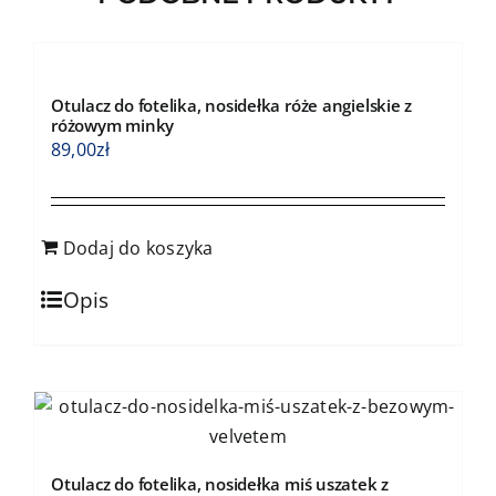
na
stronie
produktu
Otulacz do fotelika, nosidełka róże angielskie z
różowym minky
89,00
zł
Dodaj do koszyka
Opis
Otulacz do fotelika, nosidełka miś uszatek z