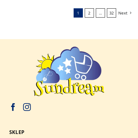
1
2
…
32
Next
SKLEP