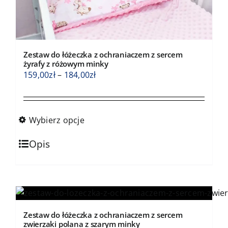
Zestaw do łóżeczka z ochraniaczem z sercem
żyrafy z różowym minky
Zakres
159,00
zł
–
184,00
zł
cen:
od
159,00zł
Wybierz opcje
do
Ten
184,00zł
Opis
produkt
ma
wiele
wariantów.
Opcje
Zestaw do łóżeczka z ochraniaczem z sercem
można
zwierzaki polana z szarym minky