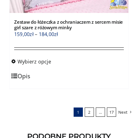
Zestaw do łóżeczka z ochraniaczem z sercem misie
girl szare z różowym minky
Zakres
159,00
zł
–
184,00
zł
cen:
od
159,00zł
Wybierz opcje
do
Ten
184,00zł
Opis
produkt
ma
wiele
wariantów.
1
2
…
17
Next
Opcje
można
wybrać
PODOBNE PRODUKTY