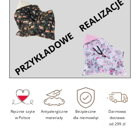
Kontakt
Ręcznie szyte
Antyalergiczne
Bezpieczne
Darmowa
w Polsce
materiały
dla niemowląt
dostawa
od 299 zł