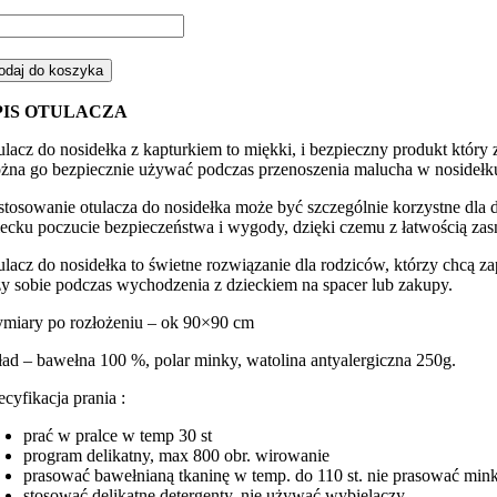
ść
ulacz
odaj do koszyka
elika,
sidełka
PIS OTULACZA
sie
branocka
ulacz do nosidełka z kapturkiem to miękki, i bezpieczny produkt który
żna go bezpiecznie używać podczas przenoszenia malucha w nosidełk
ękitnym
nky
stosowanie otulacza do nosidełka może być szczególnie korzystne dla dz
iecku poczucie bezpieczeństwa i wygody, dzięki czemu z łatwością za
ulacz do nosidełka to świetne rozwiązanie dla rodziców, którzy chcą 
zy sobie podczas wychodzenia z dzieckiem na spacer lub zakupy.
miary po rozłożeniu – ok 90×90 cm
ład – bawełna 100 %, polar minky, watolina antyalergiczna 250g.
ecyfikacja prania :
prać w pralce w temp 30 st
program delikatny, max 800 obr. wirowanie
prasować bawełnianą tkaninę w temp. do 110 st. nie prasować min
stosować delikatne detergenty, nie używać wybielaczy