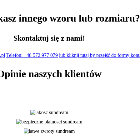
kasz innego wzoru lub rozmiaru
Skontaktuj się z nami!
.pl
Telefon: +48 572 977 079
lub kliknij tutaj by przejść do formy kon
Opinie naszych klientów