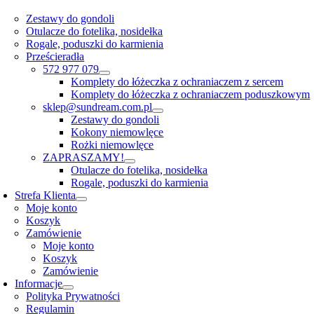
Zestawy do gondoli
Otulacze do fotelika, nosidełka
Rogale, poduszki do karmienia
Prześcieradła
572 977 079
Komplety do łóżeczka z ochraniaczem z sercem
Komplety do łóżeczka z ochraniaczem poduszkowym
sklep@sundream.com.pl
Zestawy do gondoli
Kokony niemowlęce
Rożki niemowlęce
ZAPRASZAMY!
Otulacze do fotelika, nosidełka
Rogale, poduszki do karmienia
Strefa Klienta
Moje konto
Koszyk
Zamówienie
Moje konto
Koszyk
Zamówienie
Informacje
Polityka Prywatności
Regulamin