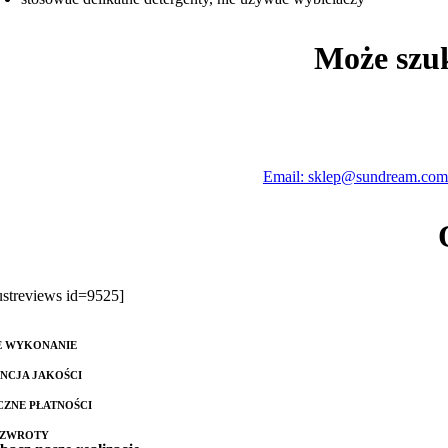
Może szu
Email: sklep@sundream.com
rustreviews id=9525]
E WYKONANIE
NCJA JAKOŚCI
CZNE PŁATNOŚCI
 ZWROTY