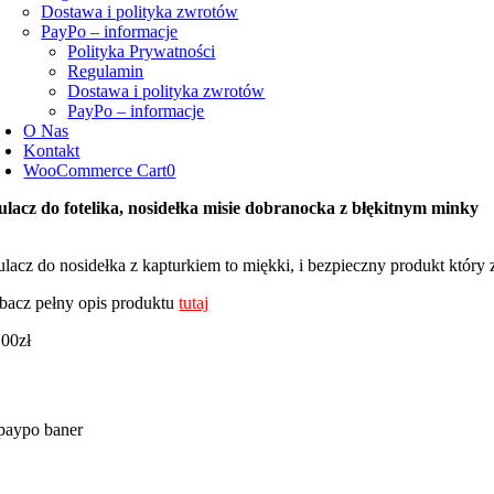
Dostawa i polityka zwrotów
PayPo – informacje
Polityka Prywatności
Regulamin
Dostawa i polityka zwrotów
PayPo – informacje
O Nas
Kontakt
WooCommerce Cart
0
ulacz do fotelika, nosidełka misie dobranocka z błękitnym minky
ulacz do nosidełka z kapturkiem to miękki, i bezpieczny produkt któr
bacz pełny opis produktu
tutaj
,00
zł