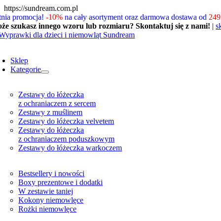
Skip
https://sundream.com.pl
to
tnia promocja!
-10%
na cały asortyment oraz darmowa dostawa od
249 
content
że szukasz innego wzoru lub rozmiaru? Skontaktuj się z nami!
|
s
oggle
avigation
Sklep
Kategorie
Zestawy do łóżeczka
z ochraniaczem z sercem
Zestawy z muślinem
Zestawy do łóżeczka velvetem
Zestawy do łóżeczka
z ochraniaczem poduszkowym
Zestawy do łóżeczka warkoczem
Bestsellery i nowości
Boxy prezentowe i dodatki
W zestawie taniej
Kokony niemowlęce
Rożki niemowlęce