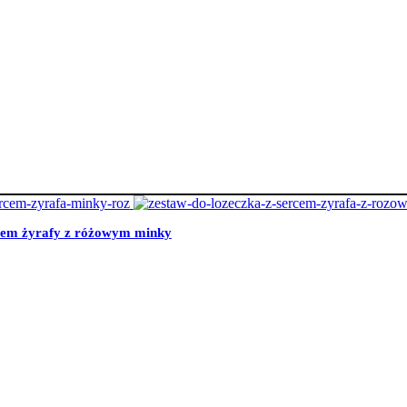
rcem żyrafy z różowym minky