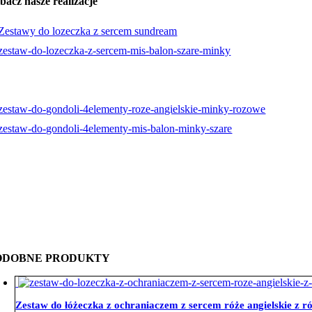
bacz nasze realizacje
ODOBNE PRODUKTY
Zestaw do łóżeczka z ochraniaczem z sercem róże angielskie z