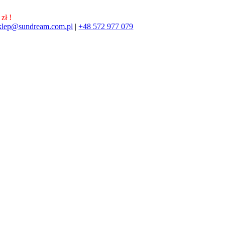
zł !
klep@sundream.com.pl
|
+48 572 977 079
572 977 079
SKLEP@SUNDREAM.PL