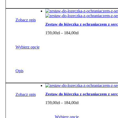
wiele
wariantów.
Opcje
można
wybrać
Zobacz opis
na
Zestaw do łóżeczka z ochraniaczem z ser
stronie
Zakres
159,00
zł
–
184,00
zł
produktu
cen:
od
159,00zł
Wybierz opcje
do
184,00zł
Ten
produkt
ma
Opis
wiele
wariantów.
Opcje
można
wybrać
Zestaw do łóżeczka z ochraniaczem z ser
Zobacz opis
na
Zakres
159,00
zł
–
184,00
zł
stronie
cen:
produktu
od
159,00zł
Wybierz opcje