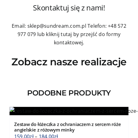
Skontaktuj się z nami!
Email: sklep@sundream.com.pl
Telefon: +48 572
977 079
lub kliknij tutaj by przejść do formy
kontaktowej.
Zobacz nasze realizacje
PODOBNE PRODUKTY
Zestaw do łóżeczka z ochraniaczem z sercem róże
angielskie z różowym minky
Zakres
159,00
zł
–
184,00
zł