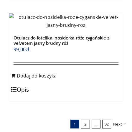
Otulacz do fotelika, nosidełka róże cygańskie z
velvetem jasny brudny róż
99,00
zł
Dodaj do koszyka
Opis
1
2
…
32
Next