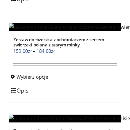
produkt
ma
wiele
wariantów.
Opcje
Zestaw do łóżeczka z ochraniaczem z sercem
można
zwierzaki polana z szarym minky
wybrać
Zakres
159,00
zł
–
184,00
zł
na
cen:
stronie
od
produktu
159,00zł
Wybierz opcje
do
Ten
184,00zł
Opis
produkt
ma
wiele
wariantów.
Opcje