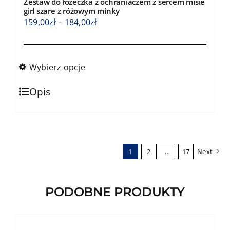
Zestaw do łóżeczka z ochraniaczem z sercem misie
można
girl szare z różowym minky
wybrać
Zakres
159,00
zł
–
184,00
zł
na
cen:
stronie
od
produktu
159,00zł
Wybierz opcje
do
Ten
184,00zł
Opis
produkt
ma
wiele
wariantów.
1
2
…
17
Next
Opcje
można
wybrać
PODOBNE PRODUKTY
na
stronie
produktu