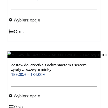
cen:
od
159,00zł
Wybierz opcje
do
Ten
184,00zł
Opis
produkt
ma
wiele
wariantów.
Opcje
Zestaw do łóżeczka z ochraniaczem z sercem
można
żyrafy z różowym minky
wybrać
Zakres
159,00
zł
–
184,00
zł
na
cen:
stronie
od
produktu
159,00zł
Wybierz opcje
do
Ten
184,00zł
Opis