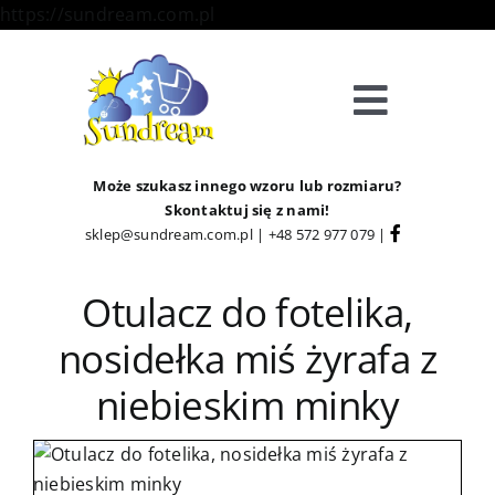
Skip
https://sundream.com.pl
to
content
Toggle
Navigat
Sklep
Może szukasz innego wzoru lub rozmiaru?
Skontaktuj się z nami!
sklep@sundream.com.pl
|
+48 572 977 079
|
Kategorie
Otulacz do fotelika,
Strefa Klienta
nosidełka miś żyrafa z
Informacje
niebieskim minky
O Nas