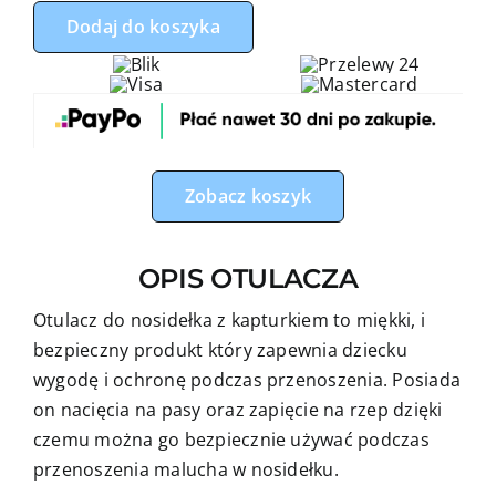
Otulacz
Dodaj do koszyka
do
fotelika,
nosidełka
miś
żyrafa
z
Zobacz koszyk
niebieskim
minky
OPIS OTULACZA
Otulacz do nosidełka z kapturkiem to miękki, i
bezpieczny produkt który zapewnia dziecku
wygodę i ochronę podczas przenoszenia. Posiada
on nacięcia na pasy oraz zapięcie na rzep dzięki
czemu można go bezpiecznie używać podczas
przenoszenia malucha w nosidełku.