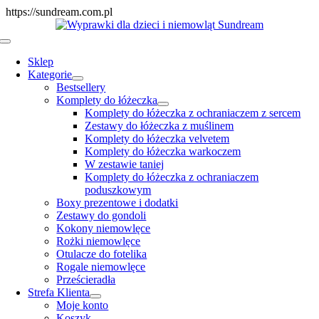
Skip
https://sundream.com.pl
to
content
Toggle
Navigation
Sklep
Kategorie
Bestsellery
Komplety do łóżeczka
Komplety do łóżeczka z ochraniaczem z sercem
Zestawy do łóżeczka z muślinem
Komplety do łóżeczka velvetem
Komplety do łóżeczka warkoczem
W zestawie taniej
Komplety do łóżeczka z ochraniaczem
poduszkowym
Boxy prezentowe i dodatki
Zestawy do gondoli
Kokony niemowlęce
Rożki niemowlęce
Otulacze do fotelika
Rogale niemowlęce
Prześcieradła
Strefa Klienta
Moje konto
Koszyk