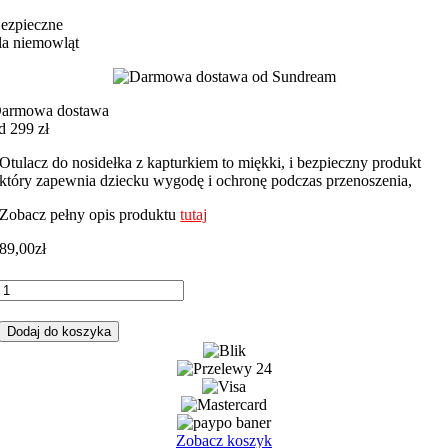
ezpieczne
la niemowląt
armowa dostawa
d 299 zł
Otulacz do nosidełka z kapturkiem to miękki, i bezpieczny produkt
który zapewnia dziecku wygodę i ochronę podczas przenoszenia,
Zobacz pełny opis produktu
tutaj
89,00
zł
ilość
Otulacz
do
Dodaj do koszyka
fotelika,
nosidełka
gwiazdki
szare
z
szarym
Zobacz koszyk