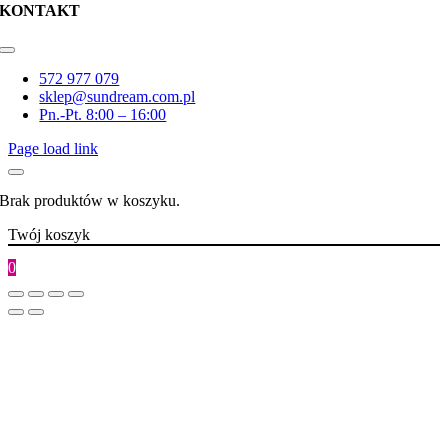
KONTAKT
Toggle
Navigation
572 977 079
sklep@sundream.com.pl
Pn.-Pt. 8:00 – 16:00
Page load link
Brak produktów w koszyku.
Twój koszyk
0
Go
to
Top