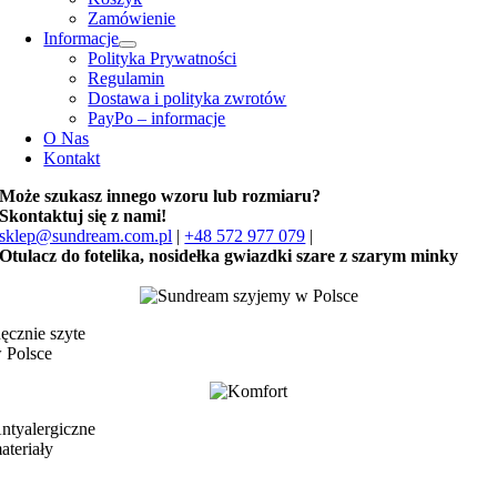
Zamówienie
Informacje
Polityka Prywatności
Regulamin
Dostawa i polityka zwrotów
PayPo – informacje
O Nas
Kontakt
Może szukasz innego wzoru lub rozmiaru?
Skontaktuj się z nami!
sklep@sundream.com.pl
|
+48 572 977 079
|
Otulacz do fotelika, nosidełka gwiazdki szare z szarym minky
ęcznie szyte
 Polsce
ntyalergiczne
ateriały