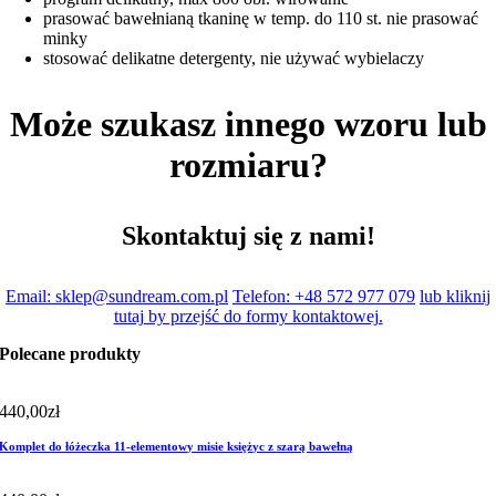
prasować bawełnianą tkaninę w temp. do 110 st. nie prasować
minky
stosować delikatne detergenty, nie używać wybielaczy
Może szukasz innego wzoru lub
rozmiaru?
Skontaktuj się z nami!
Email: sklep@sundream.com.pl
Telefon: +48 572 977 079
lub kliknij
tutaj by przejść do formy kontaktowej.
Polecane produkty
440,00
zł
Komplet do łóżeczka 11-elementowy misie księżyc z szarą bawełną