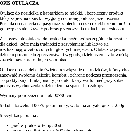
minky
OPIS OTULACZA
Otulacz do nosidełka z kapturkiem to miękki, i bezpieczny produkt
który zapewnia dziecku wygodę i ochronę podczas przenoszenia.
Posiada on nacięcia na pasy oraz zapięcie na rzep dzięki czemu można
go bezpiecznie używać podczas przenoszenia malucha w nosidełku.
Zastosowanie otulacza do nosidełka może być szczególnie korzystne
dla dzieci, które mają trudności z zasypianiem lub łatwo się
rozdrażniają w zatłoczonych i głośnych miejscach. Otulacz zapewni
dziecku poczucie bezpieczeństwa i wygody, dzięki czemu z łatwością
zasnęło nawet w trudnych warunkach.
Otulacz do nosidełka to świetne rozwiązanie dla rodziców, którzy chcą
zapewnić swojemu dziecku komfort i ochronę podczas przenoszenia.
To praktyczny i funkcjonalny produkt, który warto mieć przy sobie
podczas wychodzenia z dzieckiem na spacer lub zakupy.
Wymiary po rozłożeniu – ok 90×90 cm
Skład – bawełna 100 %, polar minky, watolina antyalergiczna 250g.
Specyfikacja prania :
prać w pralce w temp 30 st
program delikatny, max 800 obr. wirowanie