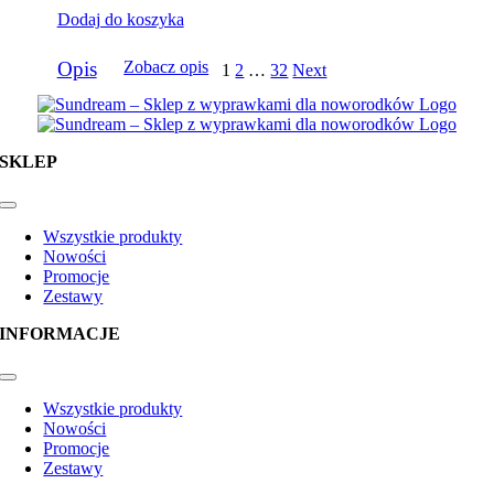
Dodaj do koszyka
Opis
Zobacz opis
1
2
…
32
Next
SKLEP
Toggle
Navigation
Wszystkie produkty
Nowości
Promocje
Zestawy
INFORMACJE
Toggle
Navigation
Wszystkie produkty
Nowości
Promocje
Zestawy