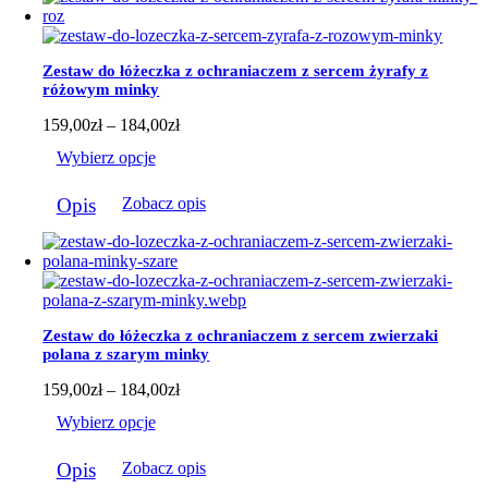
wiele
wariantów.
Opcje
można
Zestaw do łóżeczka z ochraniaczem z sercem żyrafy z
wybrać
różowym minky
na
stronie
Zakres
159,00
zł
–
184,00
zł
produktu
cen:
Wybierz opcje
od
159,00zł
Ten
do
Opis
Zobacz opis
produkt
184,00zł
ma
wiele
wariantów.
Opcje
można
wybrać
Zestaw do łóżeczka z ochraniaczem z sercem zwierzaki
na
polana z szarym minky
stronie
produktu
Zakres
159,00
zł
–
184,00
zł
cen:
Wybierz opcje
od
159,00zł
Ten
do
Opis
Zobacz opis
produkt
184,00zł