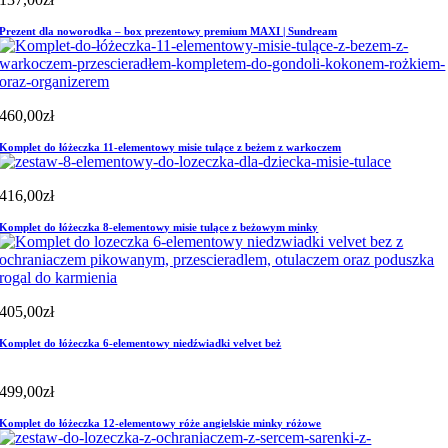
Prezent dla noworodka – box prezentowy premium MAXI | Sundream
460,00
zł
Komplet do łóżeczka 11-elementowy misie tulące z beżem z warkoczem
416,00
zł
Komplet do łóżeczka 8-elementowy misie tulące z beżowym minky
405,00
zł
Komplet do łóżeczka 6-elementowy niedźwiadki velvet beż
499,00
zł
Komplet do łóżeczka 12-elementowy róże angielskie minky różowe