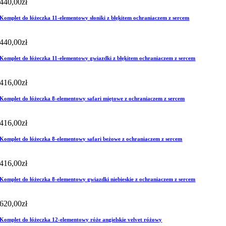
440,00
zł
Komplet do łóżeczka 11-elementowy słoniki z błękitem ochraniaczem z sercem
440,00
zł
Komplet do łóżeczka 11-elementowy gwiazdki z błękitem ochraniaczem z sercem
416,00
zł
Komplet do łóżeczka 8-elementowy safari miętowe z ochraniaczem z sercem
416,00
zł
Komplet do łóżeczka 8-elementowy safari beżowe z ochraniaczem z sercem
416,00
zł
Komplet do łóżeczka 8-elementowy gwiazdki niebieskie z ochraniaczem z sercem
620,00
zł
Komplet do łóżeczka 12-elementowy róże angielskie velvet różowy