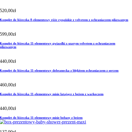
520,00
zł
Komplet do łóżeczka 8-elementowy róże cygańskie z velvetem z ochraniaczem pikowanym
599,00
zł
Komplet do łóżeczka 11-elementowy gwiazdki z szarym velvetem z ochraniaczem
pikowanym
440,00
zł
Komplet do łóżeczka 11-elementowy dobranocka z błękitem ochraniaczem z sercem
460,00
zł
Komplet do łóżeczka 11-elementowy misie latające z beżem z warkoczem
440,00
zł
Komplet do łóżeczka 11-elementowy misie bobasy z beżem
137,00
zł