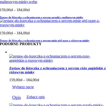
Zakres
159,00
zł
–
184,00
zł
cen:
Zestaw do łóżeczka z ochraniaczem z sercem sarenki z malinowym minky
od
159,00zł
do
184,00zł
Zakres
159,00
zł
–
184,00
zł
cen:
Zestaw do łóżeczka z ochraniaczem z sercem misie girl szare z różowym minky
od
PODOBNE PRODUKTY
159,00zł
do
184,00zł
Zestaw do łóżeczka z ochraniaczem z sercem róże angielskie z
różowym minky
Zakres
159,00
zł
–
184,00
zł
cen:
Wybierz opcje
od
159,00zł
Ten
do
Opis
Zobacz opis
produkt
184,00zł
ma