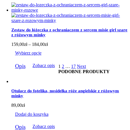
ma
wiele
wariantów.
Opcje
można
wybrać
Zestaw do łóżeczka z ochraniaczem z sercem misie girl szare
na
z różowym minky
stronie
produktu
Zakres
159,00
zł
–
184,00
zł
cen:
Wybierz opcje
od
159,00zł
Ten
do
Opis
Zobacz opis
1
2
…
17
Next
produkt
184,00zł
PODOBNE PRODUKTY
ma
wiele
wariantów.
Opcje
Otulacz do fotelika, nosidełka róże angielskie z różowym
można
minky
wybrać
na
89,00
zł
stronie
produktu
Dodaj do koszyka
Opis
Zobacz opis