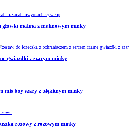
ki główki malina z malinowym minky
rne gwiazdki z szarym minky
m miś boy szary z błękitnym minky
rduszka różowy z różowym minky