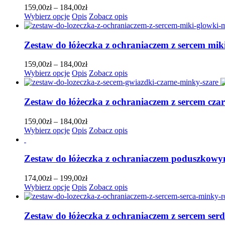
Opcje
Zakres
159,00
zł
–
184,00
zł
można
Ten
cen:
Wybierz opcje
Opis
Zobacz opis
wybrać
produkt
od
na
ma
159,00zł
stronie
wiele
do
Zestaw do łóżeczka z ochraniaczem z sercem mi
produktu
wariantów.
184,00zł
Opcje
Zakres
159,00
zł
–
184,00
zł
można
Ten
cen:
Wybierz opcje
Opis
Zobacz opis
wybrać
produkt
od
na
ma
159,00zł
stronie
wiele
do
Zestaw do łóżeczka z ochraniaczem z sercem cza
produktu
wariantów.
184,00zł
Opcje
Zakres
159,00
zł
–
184,00
zł
można
Ten
cen:
Wybierz opcje
Opis
Zobacz opis
wybrać
produkt
od
na
ma
159,00zł
stronie
wiele
do
Zestaw do łóżeczka z ochraniaczem poduszkowy
produktu
wariantów.
184,00zł
Opcje
Zakres
174,00
zł
–
199,00
zł
można
Ten
cen:
Wybierz opcje
Opis
Zobacz opis
wybrać
produkt
od
na
ma
174,00zł
stronie
wiele
do
Zestaw do łóżeczka z ochraniaczem z sercem se
produktu
wariantów.
199,00zł