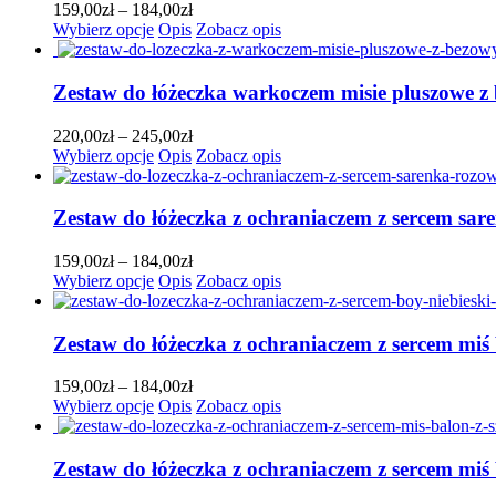
Opcje
Zakres
159,00
zł
–
184,00
zł
można
Ten
cen:
Wybierz opcje
Opis
Zobacz opis
wybrać
produkt
od
na
ma
159,00zł
stronie
wiele
do
Zestaw do łóżeczka warkoczem misie pluszowe z
produktu
wariantów.
184,00zł
Opcje
Zakres
220,00
zł
–
245,00
zł
można
Ten
cen:
Wybierz opcje
Opis
Zobacz opis
wybrać
produkt
od
na
ma
220,00zł
stronie
wiele
do
Zestaw do łóżeczka z ochraniaczem z sercem sa
produktu
wariantów.
245,00zł
Opcje
Zakres
159,00
zł
–
184,00
zł
można
Ten
cen:
Wybierz opcje
Opis
Zobacz opis
wybrać
produkt
od
na
ma
159,00zł
stronie
wiele
do
Zestaw do łóżeczka z ochraniaczem z sercem miś 
produktu
wariantów.
184,00zł
Opcje
Zakres
159,00
zł
–
184,00
zł
można
Ten
cen:
Wybierz opcje
Opis
Zobacz opis
wybrać
produkt
od
na
ma
159,00zł
stronie
wiele
do
Zestaw do łóżeczka z ochraniaczem z sercem miś
produktu
wariantów.
184,00zł