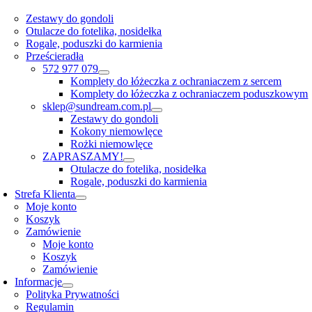
Zestawy do gondoli
Otulacze do fotelika, nosidełka
Rogale, poduszki do karmienia
Prześcieradła
572 977 079
Komplety do łóżeczka z ochraniaczem z sercem
Komplety do łóżeczka z ochraniaczem poduszkowym
sklep@sundream.com.pl
Zestawy do gondoli
Kokony niemowlęce
Rożki niemowlęce
ZAPRASZAMY!
Otulacze do fotelika, nosidełka
Rogale, poduszki do karmienia
Strefa Klienta
Moje konto
Koszyk
Zamówienie
Moje konto
Koszyk
Zamówienie
Informacje
Polityka Prywatności
Regulamin