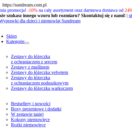
Skip
https://sundream.com.pl
to
tnia promocja!
-10%
na cały asortyment oraz darmowa dostawa od
249 
content
że szukasz innego wzoru lub rozmiaru? Skontaktuj się z nami!
|
s
oggle
avigation
Sklep
Kategorie
Zestawy do łóżeczka
z ochraniaczem z sercem
Zestawy z muślinem
Zestawy do łóżeczka velvetem
Zestawy do łóżeczka
z ochraniaczem poduszkowym
Zestawy do łóżeczka warkoczem
Bestsellery i nowości
Boxy prezentowe i dodatki
W zestawie taniej
Kokony niemowlęce
Rożki niemowlęce