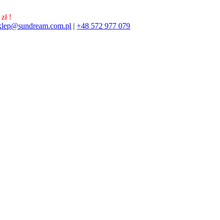
zł !
klep@sundream.com.pl
|
+48 572 977 079
572 977 079
SKLEP@SUNDREAM.PL