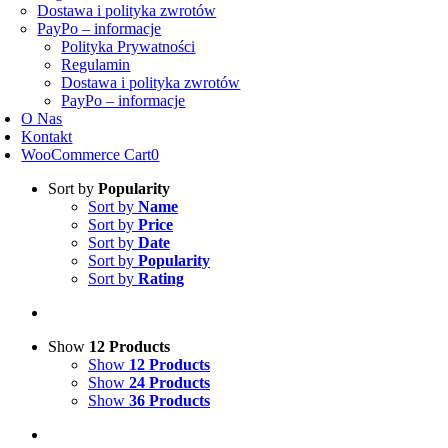
Dostawa i polityka zwrotów
PayPo – informacje
Polityka Prywatności
Regulamin
Dostawa i polityka zwrotów
PayPo – informacje
O Nas
Kontakt
WooCommerce Cart
0
Sort by
Popularity
Sort by
Name
Sort by
Price
Sort by
Date
Sort by
Popularity
Sort by
Rating
Show
12 Products
Show
12 Products
Show
24 Products
Show
36 Products