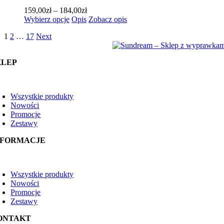
Opcje
Zakres
159,00
zł
–
184,00
zł
można
Ten
cen:
Wybierz opcje
Opis
Zobacz opis
wybrać
produkt
od
na
1
2
…
17
Next
ma
159,00zł
stronie
wiele
do
produktu
wariantów.
184,00zł
KLEP
Opcje
można
wybrać
oggle
na
avigation
Wszystkie produkty
stronie
Nowości
produktu
Promocje
Zestawy
NFORMACJE
oggle
avigation
Wszystkie produkty
Nowości
Promocje
Zestawy
ONTAKT