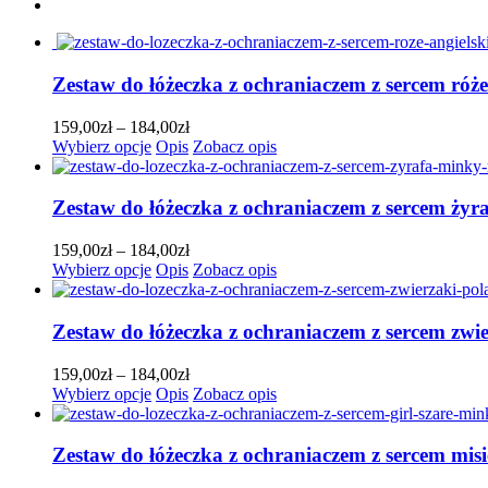
Zestaw do łóżeczka z ochraniaczem z sercem róż
Zakres
159,00
zł
–
184,00
zł
Ten
cen:
Wybierz opcje
Opis
Zobacz opis
produkt
od
ma
159,00zł
wiele
do
Zestaw do łóżeczka z ochraniaczem z sercem ży
wariantów.
184,00zł
Opcje
Zakres
159,00
zł
–
184,00
zł
można
Ten
cen:
Wybierz opcje
Opis
Zobacz opis
wybrać
produkt
od
na
ma
159,00zł
stronie
wiele
do
Zestaw do łóżeczka z ochraniaczem z sercem zwi
produktu
wariantów.
184,00zł
Opcje
Zakres
159,00
zł
–
184,00
zł
można
Ten
cen:
Wybierz opcje
Opis
Zobacz opis
wybrać
produkt
od
na
ma
159,00zł
stronie
wiele
do
Zestaw do łóżeczka z ochraniaczem z sercem misi
produktu
wariantów.
184,00zł