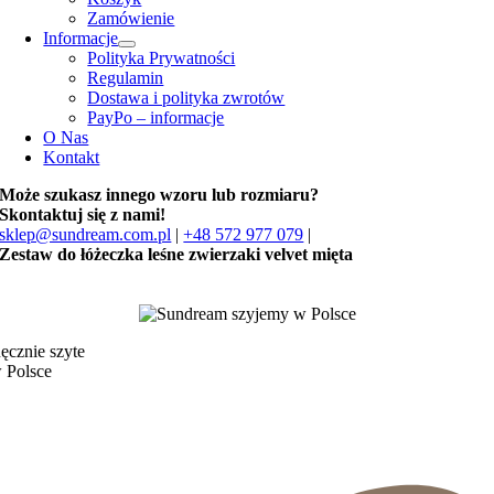
Zamówienie
Informacje
Polityka Prywatności
Regulamin
Dostawa i polityka zwrotów
PayPo – informacje
O Nas
Kontakt
Może szukasz innego wzoru lub rozmiaru?
Skontaktuj się z nami!
sklep@sundream.com.pl
|
+48 572 977 079
|
Zestaw do łóżeczka leśne zwierzaki velvet mięta
ęcznie szyte
 Polsce