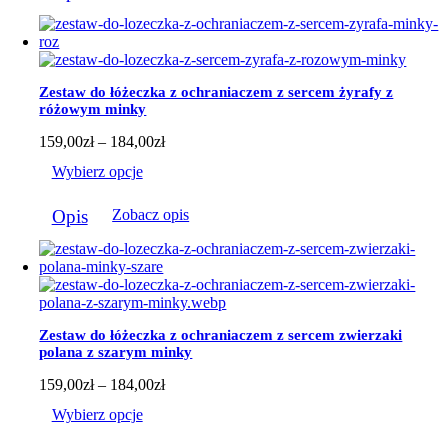
184,00zł
ma
wiele
wariantów.
Opcje
można
Zestaw do łóżeczka z ochraniaczem z sercem żyrafy z
wybrać
różowym minky
na
stronie
Zakres
159,00
zł
–
184,00
zł
produktu
cen:
Wybierz opcje
od
159,00zł
Ten
do
Opis
Zobacz opis
produkt
184,00zł
ma
wiele
wariantów.
Opcje
można
wybrać
Zestaw do łóżeczka z ochraniaczem z sercem zwierzaki
na
polana z szarym minky
stronie
produktu
Zakres
159,00
zł
–
184,00
zł
cen:
Wybierz opcje
od
159,00zł
Ten