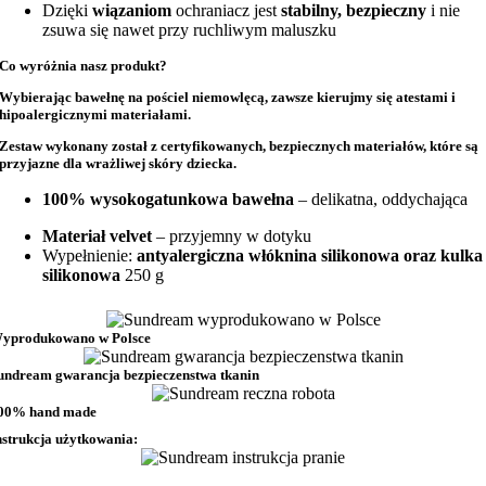
Dzięki
wiązaniom
ochraniacz jest
stabilny, bezpieczny
i nie
zsuwa się nawet przy ruchliwym maluszku
Co wyróżnia nasz produkt?
Wybierając bawełnę na
pościel niemowlęcą
, zawsze kierujmy się atestami i
hipoalergicznymi materiałami.
Zestaw wykonany został z
certyfikowanych, bezpiecznych materiałów
, które są
przyjazne dla wrażliwej skóry dziecka.
100% wysokogatunkowa bawełna
– delikatna, oddychająca
Materiał velvet
– przyjemny w dotyku
Wypełnienie:
antyalergiczna włóknina silikonowa oraz kulka
silikonowa
250 g
yprodukowano w Polsce
undream gwarancja bezpieczenstwa tkanin
00% hand made
nstrukcja użytkowania: