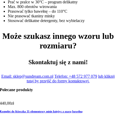
Prać w pralce w 30°C – program delikatny
Max. 800 obrotów wirowania
Prasować tylko bawełnę – do 110°C
Nie prasować tkaniny minky
Stosować delikatne detergenty, bez wybielaczy
Może szukasz innego wzoru lub
rozmiaru?
Skontaktuj się z nami!
Email: sklep@sundream.com.pl
Telefon: +48 572 977 079
lub kliknij
tutaj by przejść do formy kontaktowej.
Polecane produkty
440,00
zł
Komplet do łóżeczka 11-elementowy misie księżyc z szarą bawełną