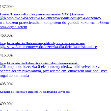
137,00
zł
Prezent dla noworodka – box prezentowy premium MAXI | Sundream
460,00
zł
Komplet do łóżeczka 11-elementowy misie tulące z beżem z warkoczem
416,00
zł
Komplet do łóżeczka 8-elementowy misie tulące z beżowym minky
405,00
zł
Komplet do łóżeczka 6-elementowy niedźwiadki velvet beż
499,00
zł