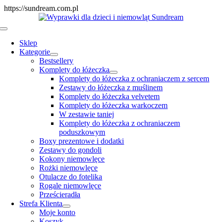
Skip
https://sundream.com.pl
to
content
Toggle
Navigation
Sklep
Kategorie
Bestsellery
Komplety do łóżeczka
Komplety do łóżeczka z ochraniaczem z sercem
Zestawy do łóżeczka z muślinem
Komplety do łóżeczka velvetem
Komplety do łóżeczka warkoczem
W zestawie taniej
Komplety do łóżeczka z ochraniaczem
poduszkowym
Boxy prezentowe i dodatki
Zestawy do gondoli
Kokony niemowlęce
Rożki niemowlęce
Otulacze do fotelika
Rogale niemowlęce
Prześcieradła
Strefa Klienta
Moje konto
Koszyk