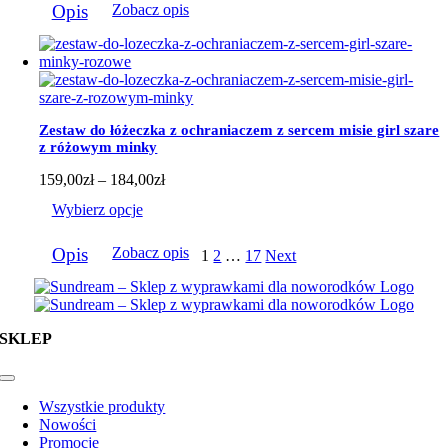
do
Opis
Zobacz opis
produkt
184,00zł
ma
wiele
wariantów.
Opcje
można
wybrać
Zestaw do łóżeczka z ochraniaczem z sercem misie girl szare
na
z różowym minky
stronie
produktu
Zakres
159,00
zł
–
184,00
zł
cen:
Wybierz opcje
od
159,00zł
Ten
do
Opis
Zobacz opis
1
2
…
17
Next
produkt
184,00zł
ma
wiele
wariantów.
Opcje
SKLEP
można
wybrać
na
Toggle
Navigation
stronie
Wszystkie produkty
produktu
Nowości
Promocje