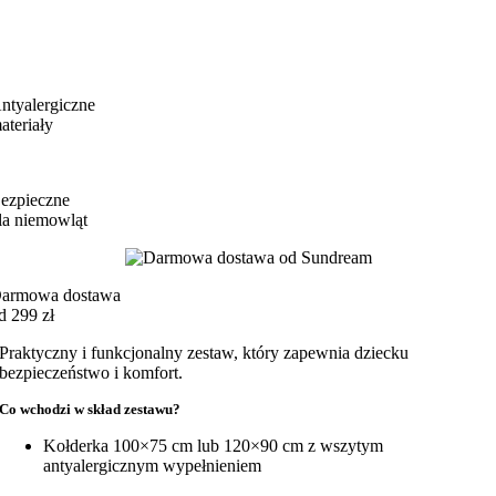
ntyalergiczne
ateriały
ezpieczne
la niemowląt
armowa dostawa
d 299 zł
Praktyczny i funkcjonalny zestaw, który zapewnia dziecku
bezpieczeństwo i komfort.
Co wchodzi w skład zestawu?
Kołderka 100×75 cm lub 120×90 cm z wszytym
antyalergicznym wypełnieniem