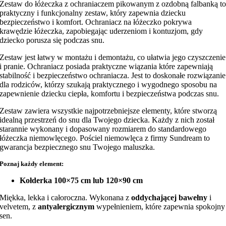
Zestaw do łóżeczka z ochraniaczem pikowanym z ozdobną falbanką t
praktyczny i funkcjonalny zestaw, który zapewnia dziecku
bezpieczeństwo i komfort. Ochraniacz na łóżeczko pokrywa
krawędzie łóżeczka, zapobiegając uderzeniom i kontuzjom, gdy
dziecko porusza się podczas snu.
Zestaw jest łatwy w montażu i demontażu, co ułatwia jego czyszczenie
i pranie. Ochraniacz posiada praktyczne wiązania które zapewniają
stabilność i bezpieczeństwo ochraniacza. Jest to doskonałe rozwiązanie
dla rodziców, którzy szukają praktycznego i wygodnego sposobu na
zapewnienie dziecku ciepła, komfortu i bezpieczeństwa podczas snu.
Zestaw zawiera wszystkie najpotrzebniejsze elementy, które stworzą
idealną przestrzeń do snu dla Twojego dziecka. Każdy z nich został
starannie wykonany i dopasowany rozmiarem do standardowego
łóżeczka niemowlęcego. Pościel niemowlęca z firmy Sundream to
gwarancja bezpiecznego snu Twojego maluszka.
Poznaj każdy element:
Kołderka 100×75 cm lub 120×90 cm
Miękka, lekka i całoroczna. Wykonana z
oddychającej bawełny
i
velvetem, z
antyalergicznym
wypełnieniem, które zapewnia spokojny
sen.