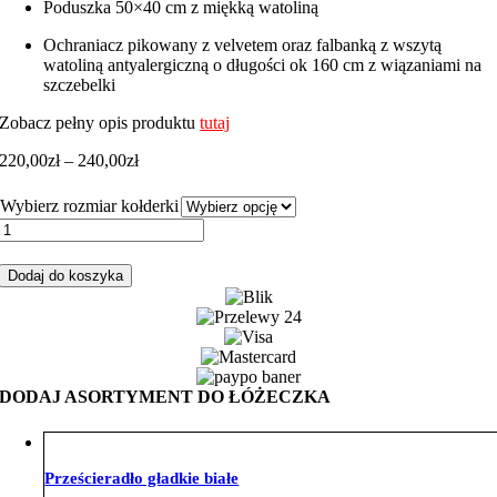
Poduszka 50×40 cm z miękką watoliną
Ochraniacz pikowany z velvetem oraz falbanką z wszytą
watoliną antyalergiczną o długości ok 160 cm z wiązaniami na
szczebelki
Zobacz pełny opis produktu
tutaj
Zakres
220,00
zł
–
240,00
zł
cen:
od
Wybierz rozmiar kołderki
220,00zł
ilość
do
Zestaw
240,00zł
do
Dodaj do koszyka
łóżeczka
leśne
zwierzaki
velvet
mięta
DODAJ ASORTYMENT DO ŁÓŻECZKA
Prześcieradło gładkie białe