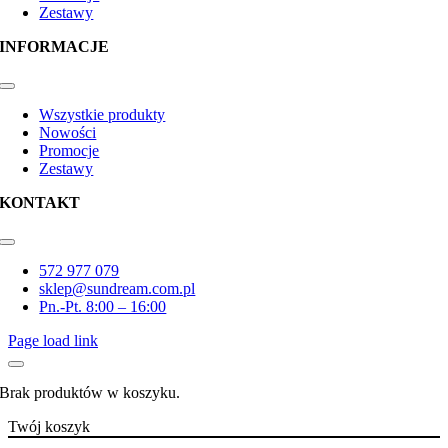
Zestawy
INFORMACJE
Toggle
Navigation
Wszystkie produkty
Nowości
Promocje
Zestawy
KONTAKT
Toggle
Navigation
572 977 079
sklep@sundream.com.pl
Pn.-Pt. 8:00 – 16:00
Page load link
Brak produktów w koszyku.
Twój koszyk