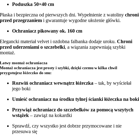
Poduszka 50×40 cm
Płaska i bezpieczna od pierwszych dni. Wypełnienie z watoliny
chroni
przed przegrzaniem
i gwarantuje wygodne ułożenie główki.
Ochraniacz pikowany ok. 160 cm
Elegancki materiał velvet i ozdobna falbanka dodaje uroku.
Chroni
przed uderzeniami o szczebelki
, a wiązania zapewniają szybki
montaż.
Łatwy montaż ochraniacza
Montaż ochraniacza jest prosty i szybki, dzięki czemu w kilka chwil
przygotujesz łóżeczko do snu:
Rozwiń ochraniacz wewnątrz łóżeczka
– tak, by wyściełał
jego boki
Umieść ochraniacz na środku tylnej ścianki łóżeczka na bok
Przywiąż ochraniacz do szczebelków za pomocą wszytych
wstążek
– zawiąż na kokardki
Sprawdź, czy wszystko jest dobrze przymocowane i nie
przesuwa się