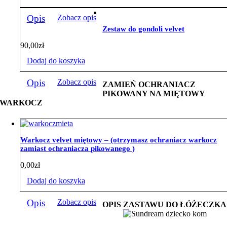
Opis
Zobacz opis
Zestaw do gondoli velvet
90,00
zł
Dodaj do koszyka
Opis
Zobacz opis
ZAMIEŃ OCHRANIACZ
PIKOWANY NA MIĘTOWY
WARKOCZ
Warkocz velvet miętowy – (otrzymasz ochraniacz warkocz
zamiast ochraniacza pikowanego )
0,00
zł
Dodaj do koszyka
Opis
Zobacz opis
OPIS ZASTAWU DO ŁÓŻECZKA