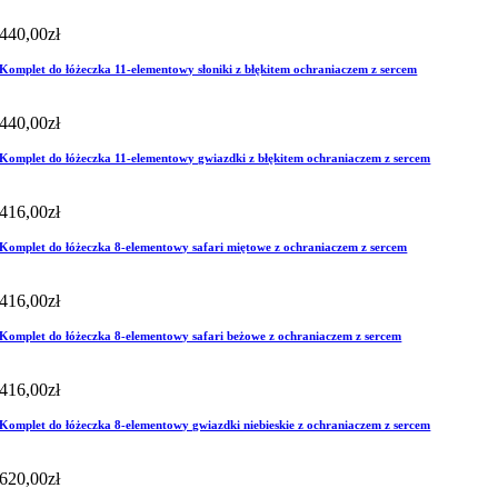
440,00
zł
Komplet do łóżeczka 11-elementowy słoniki z błękitem ochraniaczem z sercem
440,00
zł
Komplet do łóżeczka 11-elementowy gwiazdki z błękitem ochraniaczem z sercem
416,00
zł
Komplet do łóżeczka 8-elementowy safari miętowe z ochraniaczem z sercem
416,00
zł
Komplet do łóżeczka 8-elementowy safari beżowe z ochraniaczem z sercem
416,00
zł
Komplet do łóżeczka 8-elementowy gwiazdki niebieskie z ochraniaczem z sercem
620,00
zł