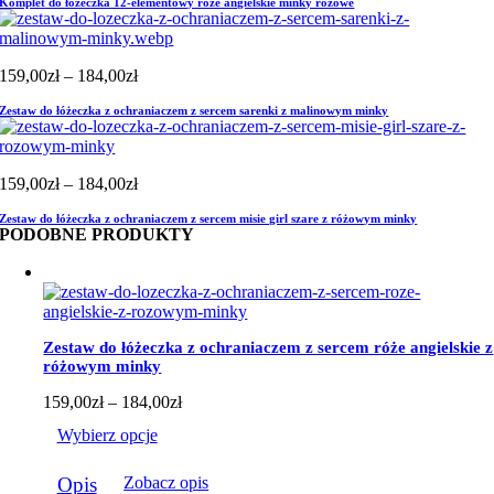
Komplet do łóżeczka 12-elementowy róże angielskie minky różowe
Zakres
159,00
zł
–
184,00
zł
cen:
Zestaw do łóżeczka z ochraniaczem z sercem sarenki z malinowym minky
od
159,00zł
do
184,00zł
Zakres
159,00
zł
–
184,00
zł
cen:
Zestaw do łóżeczka z ochraniaczem z sercem misie girl szare z różowym minky
od
PODOBNE PRODUKTY
159,00zł
do
184,00zł
Zestaw do łóżeczka z ochraniaczem z sercem róże angielskie z
różowym minky
Zakres
159,00
zł
–
184,00
zł
cen:
Wybierz opcje
od
159,00zł
Ten
do
Opis
Zobacz opis
produkt