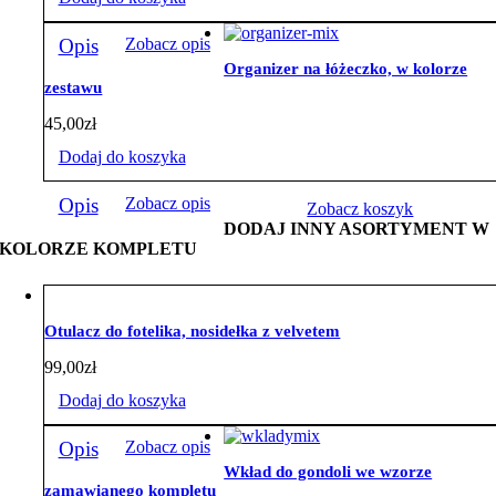
Opis
Zobacz opis
Organizer na łóżeczko, w kolorze
zestawu
45,00
zł
Dodaj do koszyka
Opis
Zobacz opis
Zobacz koszyk
DODAJ INNY ASORTYMENT W
KOLORZE KOMPLETU
Otulacz do fotelika, nosidełka z velvetem
99,00
zł
Dodaj do koszyka
Opis
Zobacz opis
Wkład do gondoli we wzorze
zamawianego kompletu