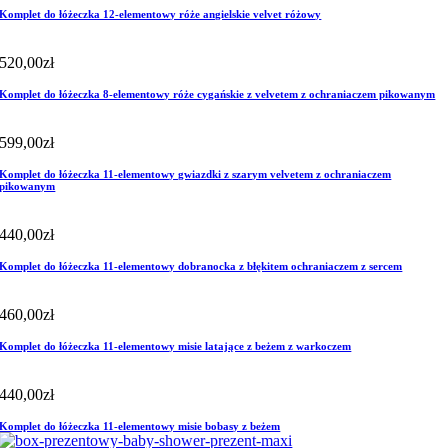
Komplet do łóżeczka 12-elementowy róże angielskie velvet różowy
520,00
zł
Komplet do łóżeczka 8-elementowy róże cygańskie z velvetem z ochraniaczem pikowanym
599,00
zł
Komplet do łóżeczka 11-elementowy gwiazdki z szarym velvetem z ochraniaczem
pikowanym
440,00
zł
Komplet do łóżeczka 11-elementowy dobranocka z błękitem ochraniaczem z sercem
460,00
zł
Komplet do łóżeczka 11-elementowy misie latające z beżem z warkoczem
440,00
zł
Komplet do łóżeczka 11-elementowy misie bobasy z beżem