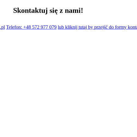
Skontaktuj się z nami!
.pl
Telefon: +48 572 977 079
lub kliknij tutaj by przejść do formy kon