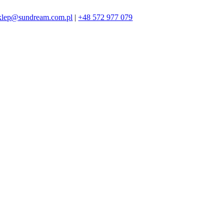
klep@sundream.com.pl
|
+48 572 977 079
572 977 079
SKLEP@SUNDREAM.PL
ZAPRASZAMY!