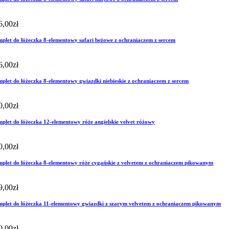
6,00
zł
plet do łóżeczka 8-elementowy safari beżowe z ochraniaczem z sercem
6,00
zł
plet do łóżeczka 8-elementowy gwiazdki niebieskie z ochraniaczem z sercem
0,00
zł
plet do łóżeczka 12-elementowy róże angielskie velvet różowy
0,00
zł
plet do łóżeczka 8-elementowy róże cygańskie z velvetem z ochraniaczem pikowanym
9,00
zł
plet do łóżeczka 11-elementowy gwiazdki z szarym velvetem z ochraniaczem pikowanym
0,00
zł