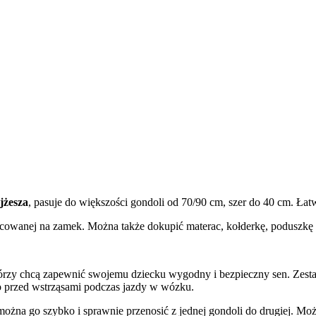
jżesza
, pasuje do większości gondoli od 70/90 cm, szer do 40 cm. 
cowanej na zamek. Można także dokupić materac, kołderkę, poduszkę 
órzy chcą zapewnić swojemu dziecku wygodny i bezpieczny sen. Zestaw
o przed wstrząsami podczas jazdy w wózku.
można go szybko i sprawnie przenosić z jednej gondoli do drugiej. M