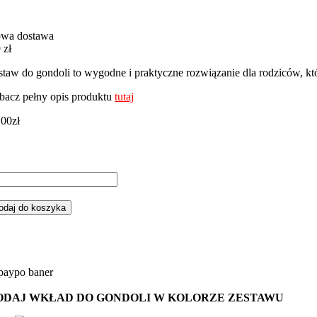
wa dostawa
 zł
staw do gondoli to wygodne i praktyczne rozwiązanie dla rodziców, k
bacz pełny opis produktu
tutaj
,00
zł
ść
staw
odaj do koszyka
ndoli
óżki
żowym
nky
ODAJ WKŁAD DO GONDOLI W KOLORZE ZESTAWU