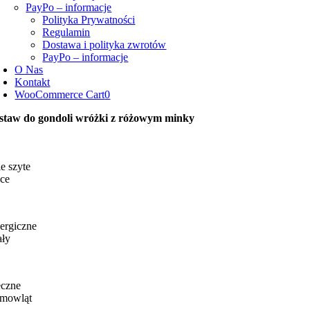
PayPo – informacje
Polityka Prywatności
Regulamin
Dostawa i polityka zwrotów
PayPo – informacje
O Nas
Kontakt
WooCommerce Cart
0
staw do gondoli wróżki z różowym minky
e szyte
ce
ergiczne
ały
eczne
emowląt