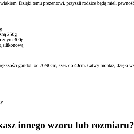
owlakiem. Dzięki temu prezentowi, przyszli rodzice będą mieli pewnoś
0g
czną 250g
gicznym 300g
ą silikonową
 większości gondoli od 70/90cm, szer. do 40cm. Łatwy montaż, dzię
ky
kasz innego wzoru lub rozmiaru