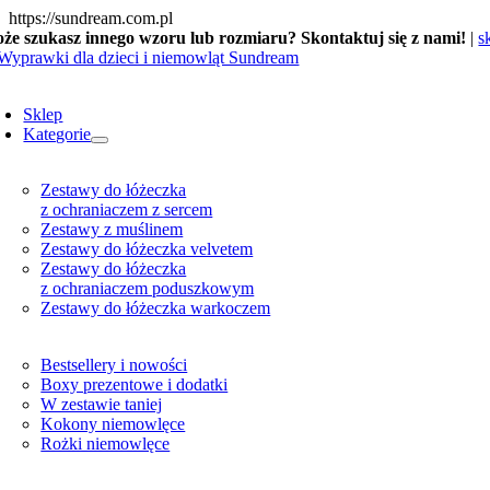
Skip
https://sundream.com.pl
to
że szukasz innego wzoru lub rozmiaru? Skontaktuj się z nami!
|
s
content
oggle
avigation
Sklep
Kategorie
Zestawy do łóżeczka
z ochraniaczem z sercem
Zestawy z muślinem
Zestawy do łóżeczka velvetem
Zestawy do łóżeczka
z ochraniaczem poduszkowym
Zestawy do łóżeczka warkoczem
Bestsellery i nowości
Boxy prezentowe i dodatki
W zestawie taniej
Kokony niemowlęce
Rożki niemowlęce