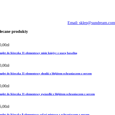
Email: sklep@sundream.com
lecane produkty
0,00
zł
plet do łóżeczka 11-elementowy misie księżyc z szarą bawełną
0,00
zł
plet do łóżeczka 11-elementowy słoniki z błękitem ochraniaczem z sercem
0,00
zł
plet do łóżeczka 11-elementowy gwiazdki z błękitem ochraniaczem z sercem
6,00
zł
plet do łóżeczka 8-elementowy safari miętowe z ochraniaczem z sercem