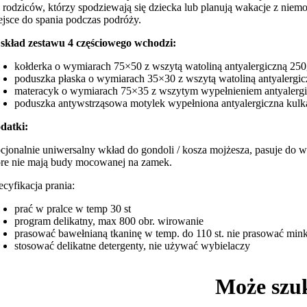
a rodziców, którzy spodziewają się dziecka lub planują wakacje z niem
ejsce do spania podczas podróży.
skład zestawu 4 częściowego wchodzi:
kołderka o wymiarach 75×50 z wszytą watoliną antyalergiczną 25
poduszka płaska o wymiarach 35×30 z wszytą watoliną antyalergi
materacyk o wymiarach 75×35 z wszytym wypełnieniem antyaler
poduszka antywstrząsowa motylek wypełniona antyalergiczna kulk
datki:
cjonalnie uniwersalny wkład do gondoli / kosza mojżesza, pasuje do
óre nie mają budy mocowanej na zamek.
ecyfikacja prania:
prać w pralce w temp 30 st
program delikatny, max 800 obr. wirowanie
prasować bawełnianą tkaninę w temp. do 110 st. nie prasować min
stosować delikatne detergenty, nie używać wybielaczy
Może szu