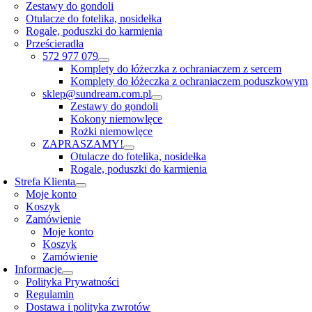
Zestawy do gondoli
Otulacze do fotelika, nosidełka
Rogale, poduszki do karmienia
Prześcieradła
572 977 079
Komplety do łóżeczka z ochraniaczem z sercem
Komplety do łóżeczka z ochraniaczem poduszkowym
sklep@sundream.com.pl
Zestawy do gondoli
Kokony niemowlęce
Rożki niemowlęce
ZAPRASZAMY!
Otulacze do fotelika, nosidełka
Rogale, poduszki do karmienia
Strefa Klienta
Moje konto
Koszyk
Zamówienie
Moje konto
Koszyk
Zamówienie
Informacje
Polityka Prywatności
Regulamin
Dostawa i polityka zwrotów