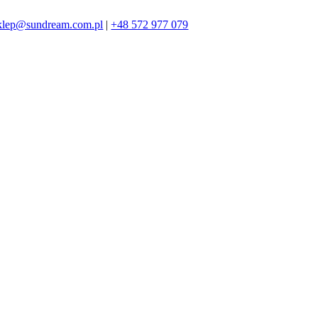
klep@sundream.com.pl
|
+48 572 977 079
572 977 079