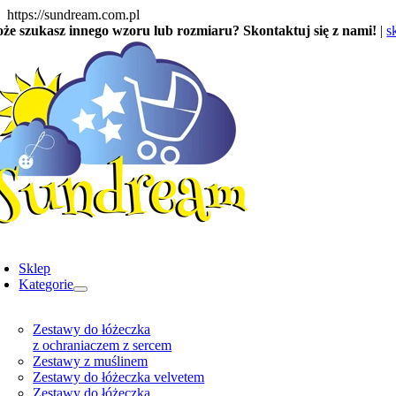
Skip
https://sundream.com.pl
to
że szukasz innego wzoru lub rozmiaru? Skontaktuj się z nami!
|
s
content
oggle
avigation
Sklep
Kategorie
Zestawy do łóżeczka
z ochraniaczem z sercem
Zestawy z muślinem
Zestawy do łóżeczka velvetem
Zestawy do łóżeczka