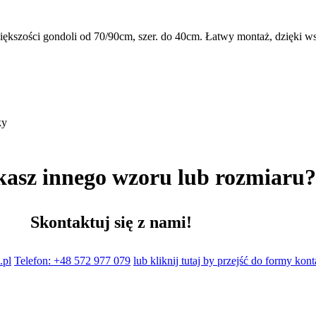
 większości gondoli od 70/90cm, szer. do 40cm. Łatwy montaż, dzię
ky
kasz innego wzoru lub rozmiaru
Skontaktuj się z nami!
.pl
Telefon: +48 572 977 079
lub kliknij tutaj by przejść do formy kon