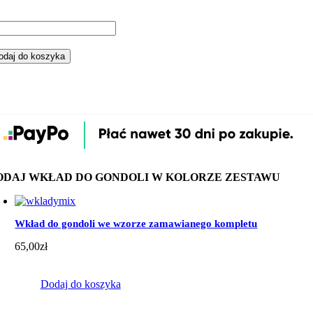
ść
staw
odaj do koszyka
ndoli
aż
erwonym
nky
ODAJ WKŁAD DO GONDOLI W KOLORZE ZESTAWU
Wkład do gondoli we wzorze zamawianego kompletu
65,00
zł
Dodaj do koszyka