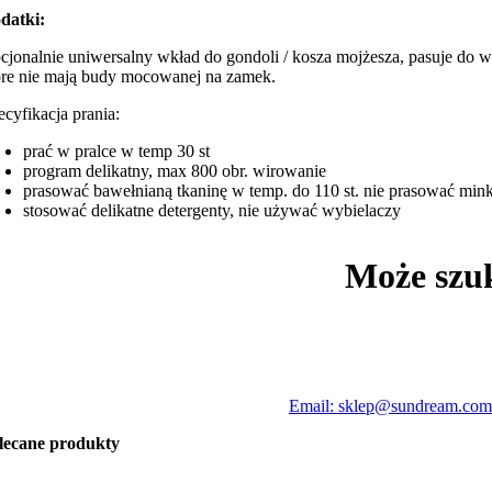
datki:
cjonalnie uniwersalny wkład do gondoli / kosza mojżesza, pasuje do
óre nie mają budy mocowanej na zamek.
ecyfikacja prania:
prać w pralce w temp 30 st
program delikatny, max 800 obr. wirowanie
prasować bawełnianą tkaninę w temp. do 110 st. nie prasować min
stosować delikatne detergenty, nie używać wybielaczy
Może szu
Email: sklep@sundream.com
lecane produkty