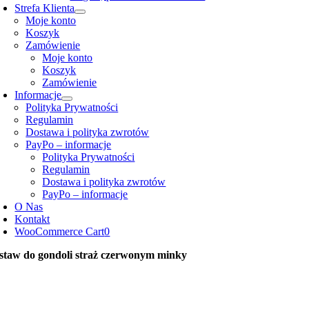
Strefa Klienta
Moje konto
Koszyk
Zamówienie
Moje konto
Koszyk
Zamówienie
Informacje
Polityka Prywatności
Regulamin
Dostawa i polityka zwrotów
PayPo – informacje
Polityka Prywatności
Regulamin
Dostawa i polityka zwrotów
PayPo – informacje
O Nas
Kontakt
WooCommerce Cart
0
staw do gondoli straż czerwonym minky