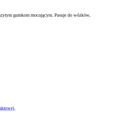
ki wszytym gumkom mocującym. Pasuje do wózków,
?
taktowej.