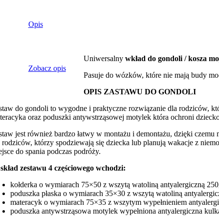
Opis
Uniwersalny
wkład do gondoli / kosza mo
Zobacz opis
Pasuje do wózków, które nie mają budy mo
OPIS ZASTAWU DO GONDOLI
staw do gondoli to wygodne i praktyczne rozwiązanie dla rodziców, kt
teracyka oraz poduszki antywstrząsowej motylek która ochroni dzieck
staw jest również bardzo łatwy w montażu i demontażu, dzięki czemu 
a rodziców, którzy spodziewają się dziecka lub planują wakacje z niem
ejsce do spania podczas podróży.
skład zestawu 4 częściowego wchodzi:
kołderka o wymiarach 75×50 z wszytą watoliną antyalergiczną 25
poduszka płaska o wymiarach 35×30 z wszytą watoliną antyalergi
materacyk o wymiarach 75×35 z wszytym wypełnieniem antyaler
poduszka antywstrząsowa motylek wypełniona antyalergiczna kulk