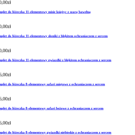
0,00
zł
plet do łóżeczka 11-elementowy misie księżyc z szarą bawełną
0,00
zł
plet do łóżeczka 11-elementowy słoniki z błękitem ochraniaczem z sercem
0,00
zł
plet do łóżeczka 11-elementowy gwiazdki z błękitem ochraniaczem z sercem
6,00
zł
plet do łóżeczka 8-elementowy safari miętowe z ochraniaczem z sercem
6,00
zł
plet do łóżeczka 8-elementowy safari beżowe z ochraniaczem z sercem
6,00
zł
plet do łóżeczka 8-elementowy gwiazdki niebieskie z ochraniaczem z sercem