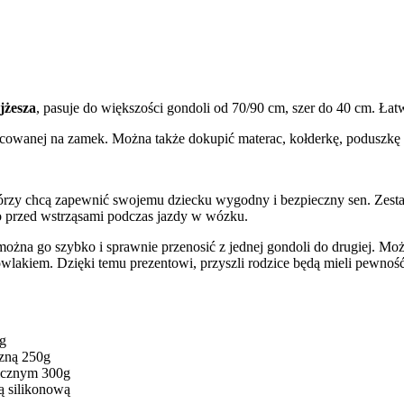
jżesza
, pasuje do większości gondoli od 70/90 cm, szer do 40 cm. 
cowanej na zamek. Można także dokupić materac, kołderkę, poduszkę 
órzy chcą zapewnić swojemu dziecku wygodny i bezpieczny sen. Zestaw
o przed wstrząsami podczas jazdy w wózku.
można go szybko i sprawnie przenosić z jednej gondoli do drugiej. M
owlakiem. Dzięki temu prezentowi, przyszli rodzice będą mieli pewnoś
0g
czną 250g
gicznym 300g
ą silikonową