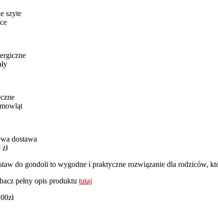
e szyte
ce
ergiczne
ały
eczne
emowląt
wa dostawa
 zł
staw do gondoli to wygodne i praktyczne rozwiązanie dla rodziców, k
bacz pełny opis produktu
tutaj
,00
zł