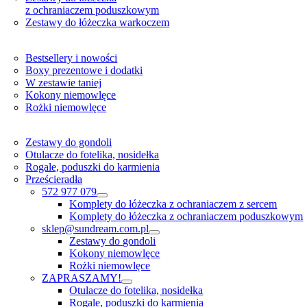
z ochraniaczem poduszkowym
Zestawy do łóżeczka warkoczem
Bestsellery i nowości
Boxy prezentowe i dodatki
W zestawie taniej
Kokony niemowlęce
Rożki niemowlęce
Zestawy do gondoli
Otulacze do fotelika, nosidełka
Rogale, poduszki do karmienia
Prześcieradła
572 977 079
Komplety do łóżeczka z ochraniaczem z sercem
Komplety do łóżeczka z ochraniaczem poduszkowym
sklep@sundream.com.pl
Zestawy do gondoli
Kokony niemowlęce
Rożki niemowlęce
ZAPRASZAMY!
Otulacze do fotelika, nosidełka
Rogale, poduszki do karmienia