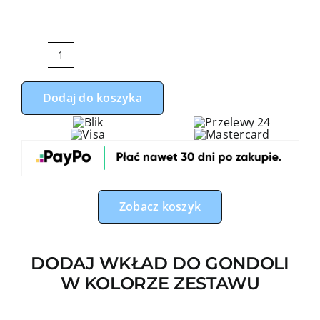
ilość
Zestaw
Dodaj do koszyka
do
gondoli
sarenka
z
niebieskim
minky
Zobacz koszyk
DODAJ WKŁAD DO GONDOLI
W KOLORZE ZESTAWU