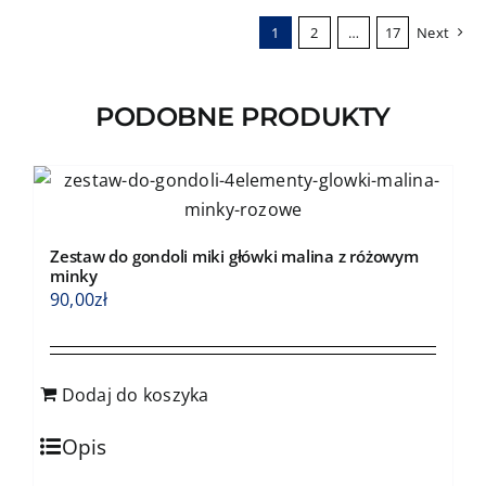
wariantów.
1
2
…
17
Next
Opcje
można
wybrać
PODOBNE PRODUKTY
na
stronie
produktu
Zestaw do gondoli miki główki malina z różowym
minky
90,00
zł
Dodaj do koszyka
Opis