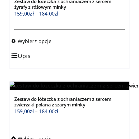
Zestaw do łóżeczka z ochraniaczem z sercem
można
żyrafy z różowym minky
wybrać
Zakres
159,00
zł
–
184,00
zł
na
cen:
stronie
od
produktu
159,00zł
Wybierz opcje
do
Ten
184,00zł
Opis
produkt
ma
wiele
wariantów.
Opcje
Zestaw do łóżeczka z ochraniaczem z sercem
można
zwierzaki polana z szarym minky
wybrać
Zakres
159,00
zł
–
184,00
zł
na
cen:
stronie
od
produktu
159,00zł
Wybierz opcje