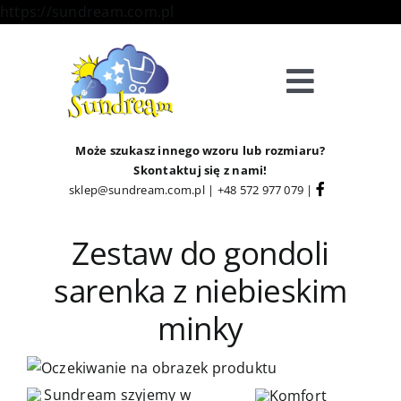
Skip
https://sundream.com.pl
to
content
Toggle
Navigat
Sklep
Może szukasz innego wzoru lub rozmiaru?
Skontaktuj się z nami!
sklep@sundream.com.pl
|
+48 572 977 079
|
Kategorie
Zestaw do gondoli
Strefa Klienta
sarenka z niebieskim
Informacje
minky
O Nas