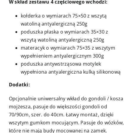
W skład zestawu 4 częściowego wchodzi:
kołderka o wymiarach 75×50 z wszytą
watoliną antyalergiczną 250g
poduszka płaska o wymiarach 35×30 z
wszytą watoliną antyalergiczną 250g
materacyk o wymiarach 75×35 z wszytym
wypełnieniem antyalergicznym 300g
poduszka antywstrząsowa motylek
wypełniona antyalergiczna kulką silikonową
Dodatki:
Opcjonalnie uniwersalny wkład do gondoli / kosza
mojżesza, pasuje do większości gondoli od
70/90cm, szer. do 40cm. Łatwy montaż, dzięki
wszytym gumkom mocującym. Pasuje do wózków,
które nie mają budy mocowanej na zamek.