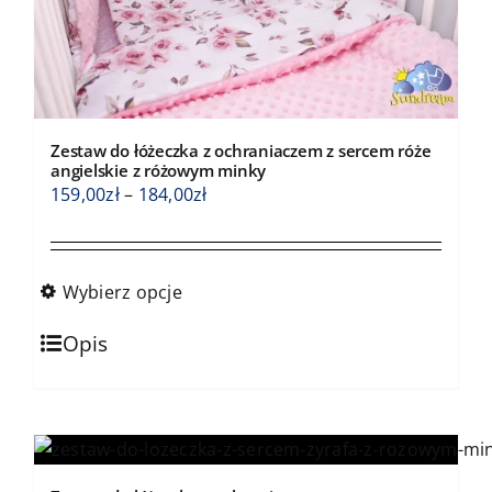
Zestaw do łóżeczka z ochraniaczem z sercem róże
angielskie z różowym minky
Zakres
159,00
zł
–
184,00
zł
cen:
od
159,00zł
Wybierz opcje
do
Ten
184,00zł
Opis
produkt
ma
wiele
wariantów.
Opcje