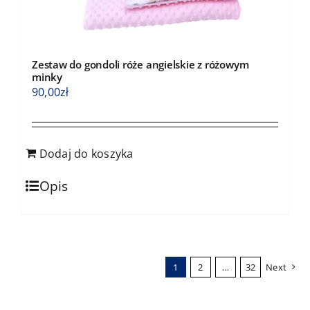
Zestaw do gondoli róże angielskie z różowym
minky
90,00
zł
Dodaj do koszyka
Opis
1
2
…
32
Next