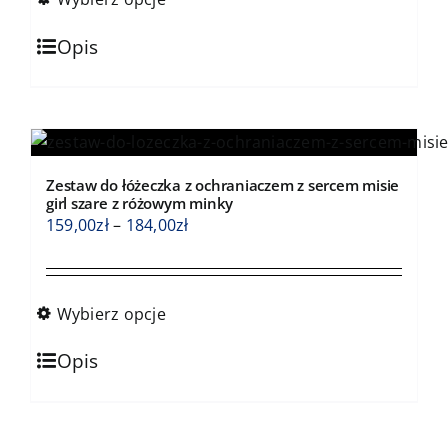
do
Ten
184,00zł
Opis
produkt
ma
wiele
wariantów.
Opcje
Zestaw do łóżeczka z ochraniaczem z sercem misie
można
girl szare z różowym minky
wybrać
Zakres
159,00
zł
–
184,00
zł
na
cen:
stronie
od
produktu
159,00zł
Wybierz opcje
do
Ten
184,00zł
Opis
produkt
ma
wiele