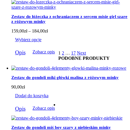
Opcje
można
wybrać
Zestaw do łóżeczka z ochraniaczem z sercem misie girl szare
na
z różowym minky
stronie
produktu
Zakres
159,00
zł
–
184,00
zł
cen:
Wybierz opcje
od
159,00zł
Ten
do
Opis
Zobacz opis
1
2
…
17
Next
produkt
184,00zł
PODOBNE PRODUKTY
ma
wiele
wariantów.
Opcje
Zestaw do gondoli miki główki malina z różowym minky
można
wybrać
90,00
zł
na
stronie
Dodaj do koszyka
produktu
Opis
Zobacz opis
Zestaw do gondoli miś boy szary z niebieskim minky