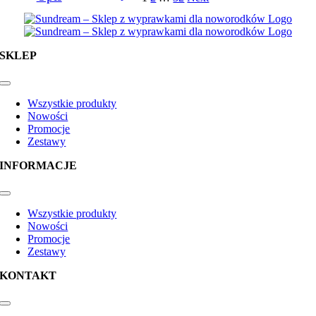
SKLEP
Toggle
Navigation
Wszystkie produkty
Nowości
Promocje
Zestawy
INFORMACJE
Toggle
Navigation
Wszystkie produkty
Nowości
Promocje
Zestawy
KONTAKT
Toggle