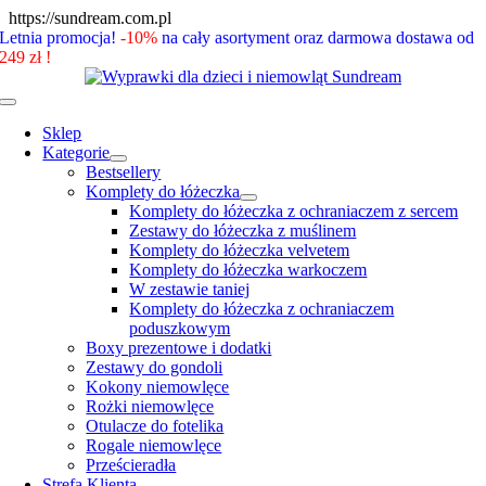
Skip
https://sundream.com.pl
to
Letnia promocja!
-10%
na cały asortyment oraz darmowa dostawa od
content
249 zł !
Toggle
Navigation
Sklep
Kategorie
Bestsellery
Komplety do łóżeczka
Komplety do łóżeczka z ochraniaczem z sercem
Zestawy do łóżeczka z muślinem
Komplety do łóżeczka velvetem
Komplety do łóżeczka warkoczem
W zestawie taniej
Komplety do łóżeczka z ochraniaczem
poduszkowym
Boxy prezentowe i dodatki
Zestawy do gondoli
Kokony niemowlęce
Rożki niemowlęce
Otulacze do fotelika
Rogale niemowlęce
Prześcieradła
Strefa Klienta