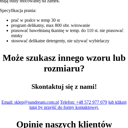
mają budy mocowanej na zamek.
Specyfikacja prania:
prać w pralce w temp 30 st
program delikatny, max 800 obr. wirowanie
prasować bawełnianą tkaninę w temp. do 110 st. nie prasować
minky
stosować delikatne detergenty, nie używać wybielaczy
Może szukasz innego wzoru lub
rozmiaru?
Skontaktuj się z nami!
Email: sklep@sundream.com.pl
Telefon: +48 572 977 079
lub kliknij
tutaj by przejść do formy kontaktowej.
Opinie naszych klientów