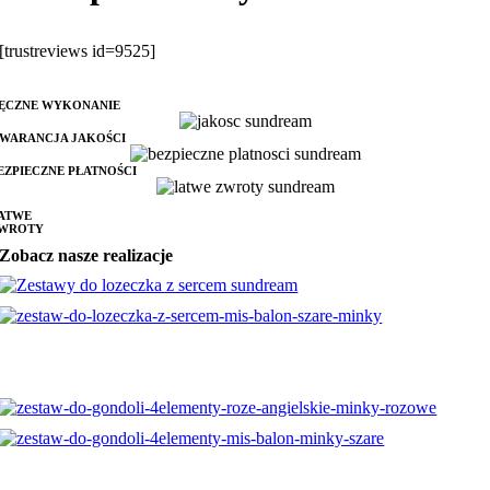
[trustreviews id=9525]
ĘCZNE WYKONANIE
WARANCJA JAKOŚCI
EZPIECZNE PŁATNOŚCI
ATWE
WROTY
Zobacz nasze realizacje