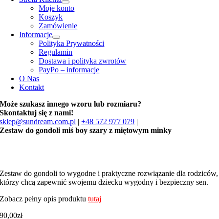
Moje konto
Koszyk
Zamówienie
Informacje
Polityka Prywatności
Regulamin
Dostawa i polityka zwrotów
PayPo – informacje
O Nas
Kontakt
Może szukasz innego wzoru lub rozmiaru?
Skontaktuj się z nami!
sklep@sundream.com.pl
|
+48 572 977 079
|
Zestaw do gondoli miś boy szary z miętowym minky
Zestaw do gondoli to wygodne i praktyczne rozwiązanie dla rodziców,
którzy chcą zapewnić swojemu dziecku wygodny i bezpieczny sen.
Zobacz pełny opis produktu
tutaj
90,00
zł