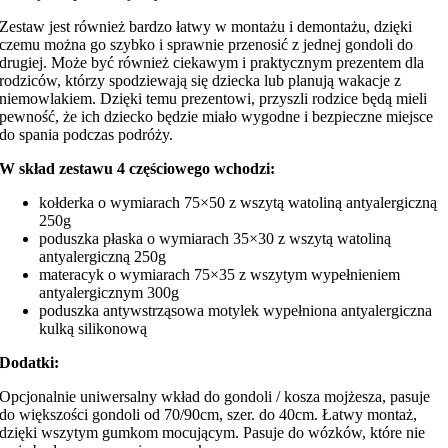
Zestaw jest również bardzo łatwy w montażu i demontażu, dzięki
czemu można go szybko i sprawnie przenosić z jednej gondoli do
drugiej. Może być również ciekawym i praktycznym prezentem dla
rodziców, którzy spodziewają się dziecka lub planują wakacje z
niemowlakiem. Dzięki temu prezentowi, przyszli rodzice będą mieli
pewność, że ich dziecko będzie miało wygodne i bezpieczne miejsce
do spania podczas podróży.
W skład zestawu 4 częściowego wchodzi:
kołderka o wymiarach 75×50 z wszytą watoliną antyalergiczną
250g
poduszka płaska o wymiarach 35×30 z wszytą watoliną
antyalergiczną 250g
materacyk o wymiarach 75×35 z wszytym wypełnieniem
antyalergicznym 300g
poduszka antywstrząsowa motylek wypełniona antyalergiczna
kulką silikonową
Dodatki:
Opcjonalnie uniwersalny wkład do gondoli / kosza mojżesza, pasuje
do większości gondoli od 70/90cm, szer. do 40cm. Łatwy montaż,
dzięki wszytym gumkom mocującym. Pasuje do wózków, które nie