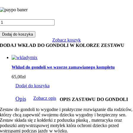
ilość
Zestaw
do
Dodaj do koszyka
gondoli
Zobacz koszyk
miś
DODAJ WKŁAD DO GONDOLI W KOLORZE ZESTAWU
boy
szary
z
miętowym
Wkład do gondoli we wzorze zamawianego kompletu
minky
65,00
zł
Dodaj do koszyka
Opis
Zobacz opis
OPIS ZASTAWU DO GONDOLI
Zestaw do gondoli to wygodne i praktyczne rozwiązanie dla rodziców,
którzy chcą zapewnić swojemu dziecku wygodny i bezpieczny sen.
Zestaw składa się z kołderki z poduszka płaską , materacyka oraz
poduszki antywstrząsowej motylek która ochroni dziecko przed
wstrząsami podczas jazdy w wózku.