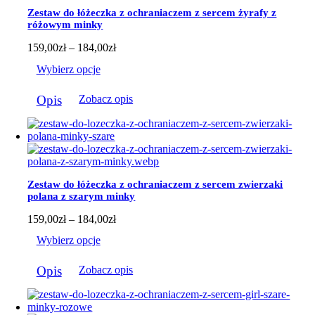
można
Zestaw do łóżeczka z ochraniaczem z sercem żyrafy z
wybrać
różowym minky
na
stronie
Zakres
159,00
zł
–
184,00
zł
produktu
cen:
Wybierz opcje
od
159,00zł
Ten
do
Opis
Zobacz opis
produkt
184,00zł
ma
wiele
wariantów.
Opcje
można
wybrać
Zestaw do łóżeczka z ochraniaczem z sercem zwierzaki
na
polana z szarym minky
stronie
produktu
Zakres
159,00
zł
–
184,00
zł
cen:
Wybierz opcje
od
159,00zł
Ten
do
Opis
Zobacz opis
produkt
184,00zł
ma
wiele
wariantów.