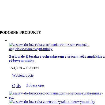
PODOBNE PRODUKTY
Zestaw do łóżeczka z ochraniaczem z sercem róże angielskie z
różowym minky
Zakres
159,00
zł
–
184,00
zł
cen:
Wybierz opcje
od
159,00zł
Ten
do
Opis
Zobacz opis
produkt
184,00zł
ma
wiele
wariantów.
Opcje