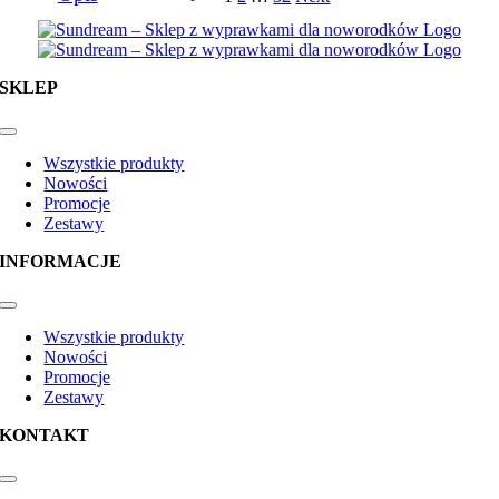
SKLEP
Toggle
Navigation
Wszystkie produkty
Nowości
Promocje
Zestawy
INFORMACJE
Toggle
Navigation
Wszystkie produkty
Nowości
Promocje
Zestawy
KONTAKT
Toggle