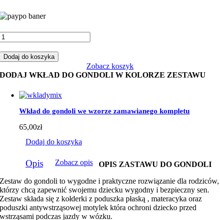
ilość
Zestaw
do
Dodaj do koszyka
gondoli
Zobacz koszyk
leśne
DODAJ WKŁAD DO GONDOLI W KOLORZE ZESTAWU
zwierzaki
z
butelkowym
minky
Wkład do gondoli we wzorze zamawianego kompletu
65,00
zł
Dodaj do koszyka
Opis
Zobacz opis
OPIS ZASTAWU DO GONDOLI
Zestaw do gondoli to wygodne i praktyczne rozwiązanie dla rodziców,
którzy chcą zapewnić swojemu dziecku wygodny i bezpieczny sen.
Zestaw składa się z kołderki z poduszka płaską , materacyka oraz
poduszki antywstrząsowej motylek która ochroni dziecko przed
wstrząsami podczas jazdy w wózku.