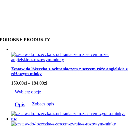
PODOBNE PRODUKTY
Zestaw do łóżeczka z ochraniaczem z sercem róże angielskie z
różowym minky
Zakres
159,00
zł
–
184,00
zł
cen:
Wybierz opcje
od
159,00zł
Ten
do
Opis
Zobacz opis
produkt
184,00zł
ma
wiele
wariantów.
Opcje