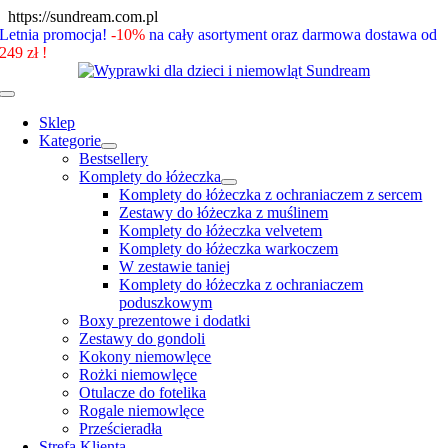
Skip
https://sundream.com.pl
to
Letnia promocja!
-10%
na cały asortyment oraz darmowa dostawa od
content
249 zł !
Toggle
Navigation
Sklep
Kategorie
Bestsellery
Komplety do łóżeczka
Komplety do łóżeczka z ochraniaczem z sercem
Zestawy do łóżeczka z muślinem
Komplety do łóżeczka velvetem
Komplety do łóżeczka warkoczem
W zestawie taniej
Komplety do łóżeczka z ochraniaczem
poduszkowym
Boxy prezentowe i dodatki
Zestawy do gondoli
Kokony niemowlęce
Rożki niemowlęce
Otulacze do fotelika
Rogale niemowlęce
Prześcieradła
Strefa Klienta