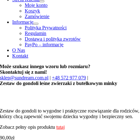
Moje konto
Koszyk
Zamówienie
Informacje
Polityka Prywatności
Regulamin
Dostawa i polityka zwrotów
PayPo – informacje
O Nas
Kontakt
Może szukasz innego wzoru lub rozmiaru?
Skontaktuj się z nami!
sklep@sundream.com.pl
|
+48 572 977 079
|
Zestaw do gondoli leśne zwierzaki z butelkowym minky
Zestaw do gondoli to wygodne i praktyczne rozwiązanie dla rodziców,
którzy chcą zapewnić swojemu dziecku wygodny i bezpieczny sen.
Zobacz pełny opis produktu
tutaj
90,00
zł