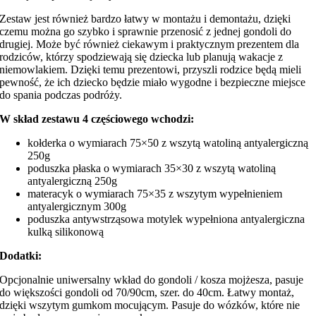
Zestaw jest również bardzo łatwy w montażu i demontażu, dzięki
czemu można go szybko i sprawnie przenosić z jednej gondoli do
drugiej. Może być również ciekawym i praktycznym prezentem dla
rodziców, którzy spodziewają się dziecka lub planują wakacje z
niemowlakiem. Dzięki temu prezentowi, przyszli rodzice będą mieli
pewność, że ich dziecko będzie miało wygodne i bezpieczne miejsce
do spania podczas podróży.
W skład zestawu 4 częściowego wchodzi:
kołderka o wymiarach 75×50 z wszytą watoliną antyalergiczną
250g
poduszka płaska o wymiarach 35×30 z wszytą watoliną
antyalergiczną 250g
materacyk o wymiarach 75×35 z wszytym wypełnieniem
antyalergicznym 300g
poduszka antywstrząsowa motylek wypełniona antyalergiczna
kulką silikonową
Dodatki:
Opcjonalnie uniwersalny wkład do gondoli / kosza mojżesza, pasuje
do większości gondoli od 70/90cm, szer. do 40cm. Łatwy montaż,
dzięki wszytym gumkom mocującym. Pasuje do wózków, które nie