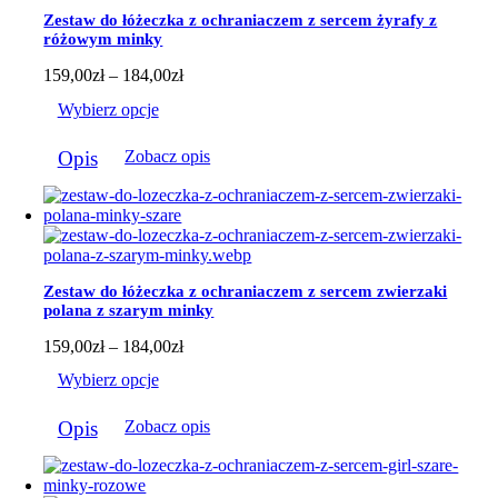
można
Zestaw do łóżeczka z ochraniaczem z sercem żyrafy z
wybrać
różowym minky
na
stronie
Zakres
159,00
zł
–
184,00
zł
produktu
cen:
Wybierz opcje
od
159,00zł
Ten
do
Opis
Zobacz opis
produkt
184,00zł
ma
wiele
wariantów.
Opcje
można
wybrać
Zestaw do łóżeczka z ochraniaczem z sercem zwierzaki
na
polana z szarym minky
stronie
produktu
Zakres
159,00
zł
–
184,00
zł
cen:
Wybierz opcje
od
159,00zł
Ten
do
Opis
Zobacz opis
produkt
184,00zł
ma
wiele
wariantów.