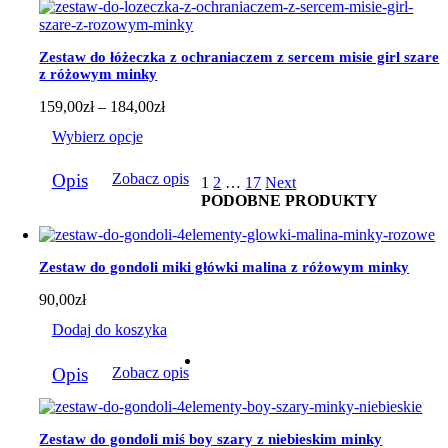
Opcje
można
wybrać
Zestaw do łóżeczka z ochraniaczem z sercem misie girl szare
na
z różowym minky
stronie
produktu
Zakres
159,00
zł
–
184,00
zł
cen:
Wybierz opcje
od
159,00zł
Ten
do
Opis
Zobacz opis
1
2
…
17
Next
produkt
184,00zł
PODOBNE PRODUKTY
ma
wiele
wariantów.
Opcje
Zestaw do gondoli miki główki malina z różowym minky
można
wybrać
90,00
zł
na
stronie
Dodaj do koszyka
produktu
Opis
Zobacz opis
Zestaw do gondoli miś boy szary z niebieskim minky