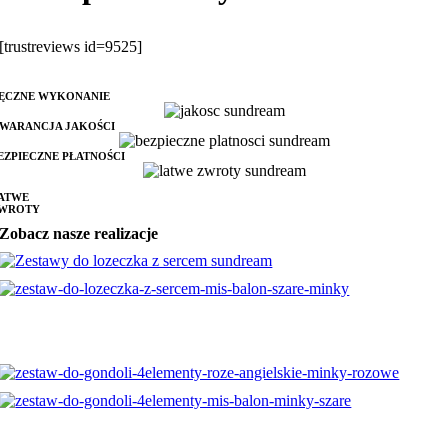
[trustreviews id=9525]
ĘCZNE WYKONANIE
WARANCJA JAKOŚCI
EZPIECZNE PŁATNOŚCI
ATWE
WROTY
Zobacz nasze realizacje