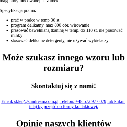
mają budy mocowanej na zamek.
Specyfikacja prania:
prać w pralce w temp 30 st
program delikatny, max 800 obr. wirowanie
prasować bawełnianą tkaninę w temp. do 110 st. nie prasować
minky
stosować delikatne detergenty, nie używać wybielaczy
Może szukasz innego wzoru lub
rozmiaru?
Skontaktuj się z nami!
Email: sklep@sundream.com.pl
Telefon: +48 572 977 079
lub kliknij
tutaj by przejść do formy kontaktowej.
Opinie naszych klientów