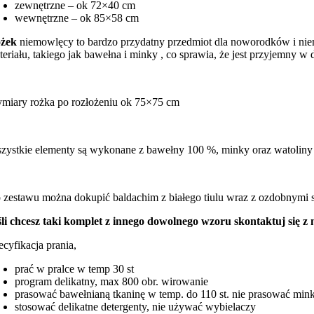
zewnętrzne – ok 72×40 cm
wewnętrzne – ok 85×58 cm
żek
niemowlęcy to bardzo przydatny przedmiot dla noworodków i ni
teriału, takiego jak bawełna i minky , co sprawia, że jest przyjemny w 
miary rożka po rozłożeniu ok 75×75 cm
zystkie elementy są wykonane z bawełny 100 %, minky oraz watoliny 
 zestawu można dokupić baldachim z białego tiulu wraz z ozdobnymi 
śli chcesz taki komplet z innego dowolnego wzoru skontaktuj się z
ecyfikacja prania,
prać w pralce w temp 30 st
program delikatny, max 800 obr. wirowanie
prasować bawełnianą tkaninę w temp. do 110 st. nie prasować min
stosować delikatne detergenty, nie używać wybielaczy