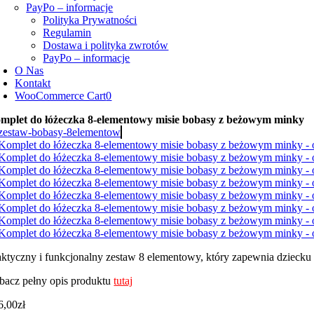
PayPo – informacje
Polityka Prywatności
Regulamin
Dostawa i polityka zwrotów
PayPo – informacje
O Nas
Kontakt
WooCommerce Cart
0
mplet do łóżeczka 8-elementowy misie bobasy z beżowym minky
aktyczny i funkcjonalny zestaw 8 elementowy, który zapewnia dziecku 
bacz pełny opis produktu
tutaj
6,00
zł