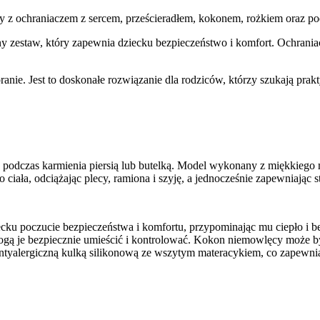
 z ochraniaczem z sercem, prześcieradłem, kokonem, rożkiem oraz po
ny zestaw, który zapewnia dziecku bezpieczeństwo i komfort. Ochrani
pranie. Jest to doskonałe rozwiązanie dla rodziców, którzy szukają pr
 podczas karmienia piersią lub butelką. Model wykonany z miękkiego m
 ciała, odciążając plecy, ramiona i szyję, a jednocześnie zapewniając s
iecku poczucie bezpieczeństwa i komfortu, przypominając mu ciepło i b
ogą je bezpiecznie umieścić i kontrolować. Kokon niemowlęcy może być
yalergiczną kulką silikonową ze wszytym materacykiem, co zapewni