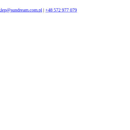
klep@sundream.com.pl
|
+48 572 977 079
572 977 079
SKLEP@SUNDREAM.PL
ZAPRASZAMY!