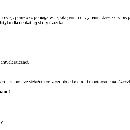
emowląt, ponieważ pomaga w uspokojeniu i utrzymaniu dziecka w bez
dotyku dla delikatnej skóry dziecka.
antyalergicznej.
serduszkami ze stelażem oraz ozdobne kokardki montowane na łóżecz
 nami!
ky