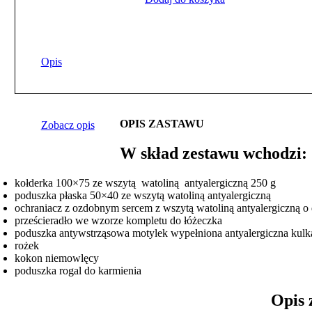
Opis
OPIS ZASTAWU
Zobacz opis
W skład zestawu wchodzi:
kołderka 100×75 ze wszytą watoliną antyalergiczną 250 g
poduszka płaska 50×40 ze wszytą watoliną antyalergiczną
ochraniacz z ozdobnym sercem z wszytą watoliną antyalergiczną o 
prześcieradło we wzorze kompletu do łóżeczka
poduszka antywstrząsowa motylek wypełniona antyalergiczna kulk
rożek
kokon niemowlęcy
poduszka rogal do karmienia
Opis zesta