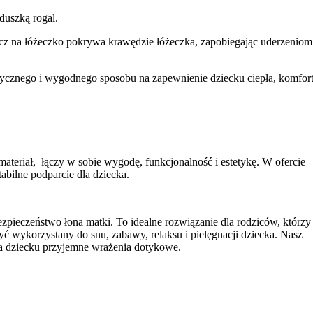
duszką rogal.
acz na łóżeczko pokrywa krawędzie łóżeczka, zapobiegając uderzeniom
aktycznego i wygodnego sposobu na zapewnienie dziecku ciepła, komfort
ateriał, łączy w sobie wygodę, funkcjonalność i estetykę. W ofercie
tabilne podparcie dla dziecka.
ezpieczeństwo łona matki. To idealne rozwiązanie dla rodziców, którzy
 wykorzystany do snu, zabawy, relaksu i pielęgnacji dziecka. Nasz
a dziecku przyjemne wrażenia dotykowe.