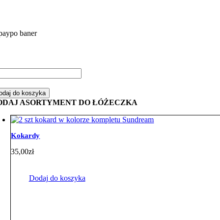
ść
mplet
odaj do koszyka
żeczka
ODAJ ASORTYMENT DO ŁÓŻECZKA
ementowy
sie
basy
Kokardy
żowym
35,00
zł
nky
Dodaj do koszyka