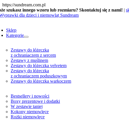
Skip
https://sundream.com.pl
to
że szukasz innego wzoru lub rozmiaru? Skontaktuj się z nami!
|
s
content
oggle
avigation
Sklep
Kategorie
Zestawy do łóżeczka
z ochraniaczem z sercem
Zestawy z muślinem
Zestawy do łóżeczka velvetem
Zestawy do łóżeczka
z ochraniaczem poduszkowym
Zestawy do łóżeczka warkoczem
Bestsellery i nowości
Boxy prezentowe i dodatki
W zestawie taniej
Kokony niemowlęce
Rożki niemowlęce