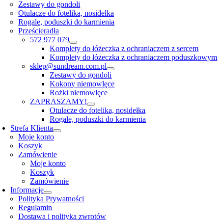
Zestawy do gondoli
Otulacze do fotelika, nosidełka
Rogale, poduszki do karmienia
Prześcieradła
572 977 079
Komplety do łóżeczka z ochraniaczem z sercem
Komplety do łóżeczka z ochraniaczem poduszkowym
sklep@sundream.com.pl
Zestawy do gondoli
Kokony niemowlęce
Rożki niemowlęce
ZAPRASZAMY!
Otulacze do fotelika, nosidełka
Rogale, poduszki do karmienia
Strefa Klienta
Moje konto
Koszyk
Zamówienie
Moje konto
Koszyk
Zamówienie
Informacje
Polityka Prywatności
Regulamin
Dostawa i polityka zwrotów