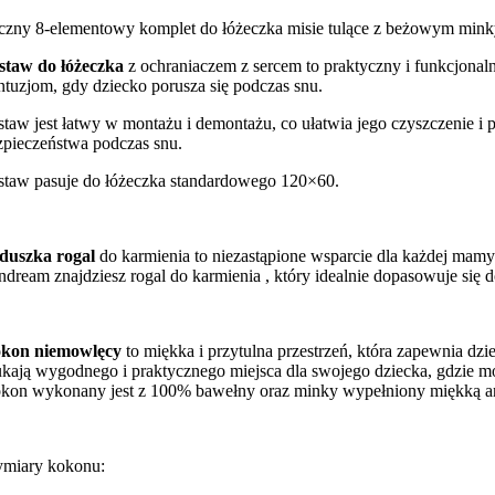
iczny 8-elementowy komplet do łóżeczka misie tulące z beżowym minky
staw do łóżeczka
z ochraniaczem z sercem to praktyczny i funkcjonal
ntuzjom, gdy dziecko porusza się podczas snu.
staw jest łatwy w montażu i demontażu, co ułatwia jego czyszczenie i 
zpieczeństwa podczas snu.
staw pasuje do łóżeczka standardowego 120×60.
duszka rogal
do karmienia to niezastąpione wsparcie dla każdej mamy
ndream znajdziesz rogal do karmienia , który idealnie dopasowuje się do
kon niemowlęcy
to miękka i przytulna przestrzeń, która zapewnia dz
ukają wygodnego i praktycznego miejsca dla swojego dziecka, gdzie m
kon wykonany jest z 100% bawełny oraz minky wypełniony miękką ant
miary kokonu: