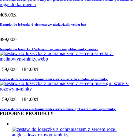
405,00
zł
Komplet do łóżeczka 6-elementowy niedźwiadki velvet beż
499,00
zł
Komplet do łóżeczka 12-elementowy róże angielskie minky różowe
Zakres
159,00
zł
–
184,00
zł
cen:
Zestaw do łóżeczka z ochraniaczem z sercem sarenki z malinowym minky
od
159,00zł
do
184,00zł
Zakres
159,00
zł
–
184,00
zł
cen:
Zestaw do łóżeczka z ochraniaczem z sercem misie girl szare z różowym minky
od
PODOBNE PRODUKTY
159,00zł
do
184,00zł