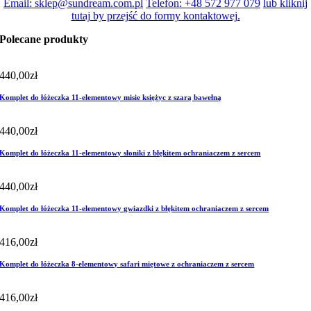
Email: sklep@sundream.com.pl
Telefon: +48 572 977 079
lub kliknij
tutaj by przejść do formy kontaktowej.
Polecane produkty
440,00
zł
Komplet do łóżeczka 11-elementowy misie księżyc z szarą bawełną
440,00
zł
Komplet do łóżeczka 11-elementowy słoniki z błękitem ochraniaczem z sercem
440,00
zł
Komplet do łóżeczka 11-elementowy gwiazdki z błękitem ochraniaczem z sercem
416,00
zł
Komplet do łóżeczka 8-elementowy safari miętowe z ochraniaczem z sercem
416,00
zł