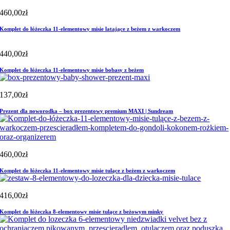
460,00
zł
Komplet do łóżeczka 11-elementowy misie latające z beżem z warkoczem
440,00
zł
Komplet do łóżeczka 11-elementowy misie bobasy z beżem
137,00
zł
Prezent dla noworodka – box prezentowy premium MAXI | Sundream
460,00
zł
Komplet do łóżeczka 11-elementowy misie tulące z beżem z warkoczem
416,00
zł
Komplet do łóżeczka 8-elementowy misie tulące z beżowym minky