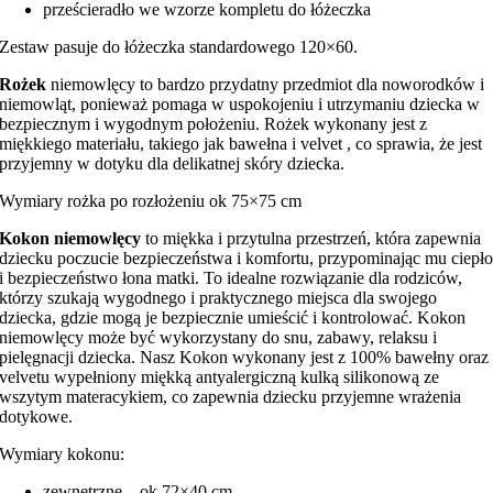
prześcieradło we wzorze kompletu do łóżeczka
Zestaw pasuje do łóżeczka standardowego 120×60.
Rożek
niemowlęcy to bardzo przydatny przedmiot dla noworodków i
niemowląt, ponieważ pomaga w uspokojeniu i utrzymaniu dziecka w
bezpiecznym i wygodnym położeniu. Rożek wykonany jest z
miękkiego materiału, takiego jak bawełna i velvet , co sprawia, że jest
przyjemny w dotyku dla delikatnej skóry dziecka.
Wymiary rożka po rozłożeniu ok 75×75 cm
Kokon niemowlęcy
to miękka i przytulna przestrzeń, która zapewnia
dziecku poczucie bezpieczeństwa i komfortu, przypominając mu ciepł
i bezpieczeństwo łona matki. To idealne rozwiązanie dla rodziców,
którzy szukają wygodnego i praktycznego miejsca dla swojego
dziecka, gdzie mogą je bezpiecznie umieścić i kontrolować. Kokon
niemowlęcy może być wykorzystany do snu, zabawy, relaksu i
pielęgnacji dziecka. Nasz Kokon wykonany jest z 100% bawełny oraz
velvetu wypełniony miękką antyalergiczną kulką silikonową ze
wszytym materacykiem, co zapewnia dziecku przyjemne wrażenia
dotykowe.
Wymiary kokonu:
zewnętrzne – ok 72×40 cm