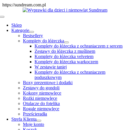
Skip
https://sundream.com.pl
to
content
Toggle
Navigation
Sklep
Kategorie
Bestsellery
Komplety do łóżeczka
Komplety do łóżeczka z ochraniaczem z sercem
Zestawy do łóżeczka z muślinem
Komplety do łóżeczka velvetem
Komplety do łóżeczka warkoczem
W zestawie taniej
Komplety do łóżeczka z ochraniaczem
poduszkowym
Boxy prezentowe i dodatki
Zestawy do gondoli
Kokony niemowlęce
Rożki niemowlęce
Otulacze do fotelika
Rogale niemowlęce
Prześcieradła
Strefa Klienta
Moje konto
Koszyk