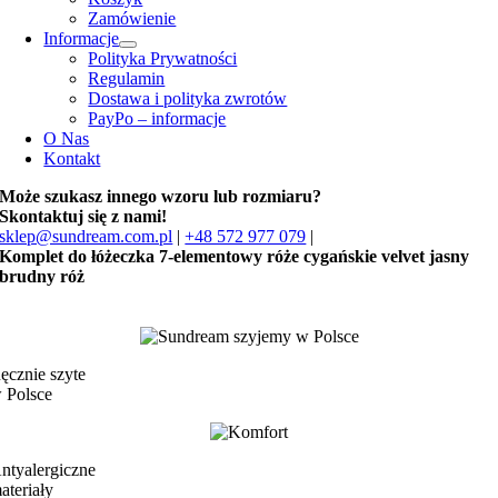
Zamówienie
Informacje
Polityka Prywatności
Regulamin
Dostawa i polityka zwrotów
PayPo – informacje
O Nas
Kontakt
Może szukasz innego wzoru lub rozmiaru?
Skontaktuj się z nami!
sklep@sundream.com.pl
|
+48 572 977 079
|
Komplet do łóżeczka 7-elementowy róże cygańskie velvet jasny
brudny róż
ęcznie szyte
 Polsce
ntyalergiczne
ateriały