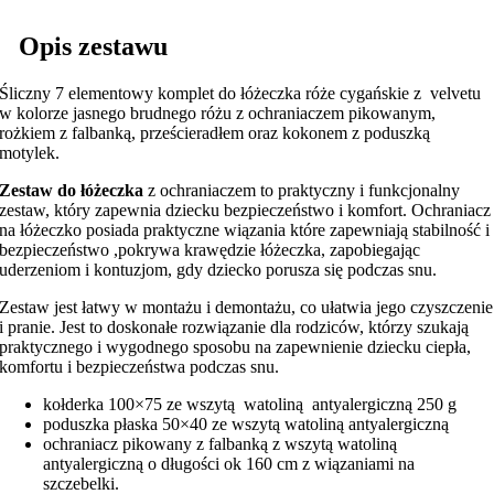
Opis zestawu
Śliczny 7 elementowy komplet do łóżeczka róże cygańskie z velvetu
w kolorze jasnego brudnego różu z ochraniaczem pikowanym,
rożkiem z falbanką, prześcieradłem oraz kokonem z poduszką
motylek.
Zestaw do łóżeczka
z ochraniaczem to praktyczny i funkcjonalny
zestaw, który zapewnia dziecku bezpieczeństwo i komfort. Ochraniacz
na łóżeczko posiada praktyczne wiązania które zapewniają stabilność i
bezpieczeństwo ,pokrywa krawędzie łóżeczka, zapobiegając
uderzeniom i kontuzjom, gdy dziecko porusza się podczas snu.
Zestaw jest łatwy w montażu i demontażu, co ułatwia jego czyszczenie
i pranie. Jest to doskonałe rozwiązanie dla rodziców, którzy szukają
praktycznego i wygodnego sposobu na zapewnienie dziecku ciepła,
komfortu i bezpieczeństwa podczas snu.
kołderka 100×75 ze wszytą watoliną antyalergiczną 250 g
poduszka płaska 50×40 ze wszytą watoliną antyalergiczną
ochraniacz pikowany z falbanką z wszytą watoliną
antyalergiczną o długości ok 160 cm z wiązaniami na
szczebelki.