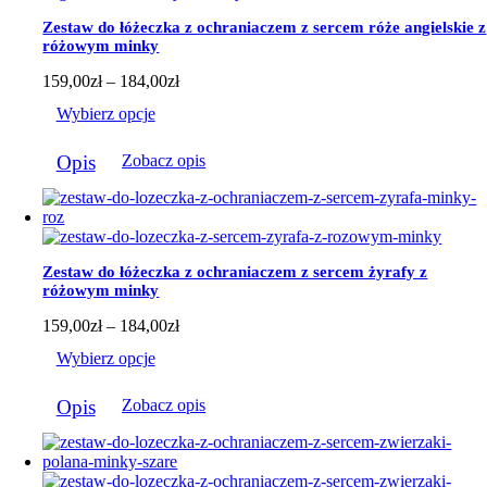
Zestaw do łóżeczka z ochraniaczem z sercem róże angielskie z
różowym minky
Zakres
159,00
zł
–
184,00
zł
cen:
Wybierz opcje
od
159,00zł
Ten
do
Opis
Zobacz opis
produkt
184,00zł
ma
wiele
wariantów.
Opcje
można
Zestaw do łóżeczka z ochraniaczem z sercem żyrafy z
wybrać
różowym minky
na
stronie
Zakres
159,00
zł
–
184,00
zł
produktu
cen:
Wybierz opcje
od
159,00zł
Ten
do
Opis
Zobacz opis
produkt
184,00zł
ma
wiele
wariantów.