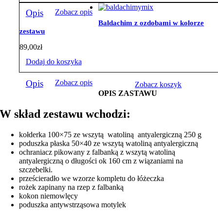
Opis
Zobacz opis
Baldachim z ozdobami w kolorze
zestawu
89,00
zł
Dodaj do koszyka
Opis
Zobacz opis
Zobacz koszyk
OPIS ZASTAWU
W skład zestawu wchodzi:
kołderka 100×75 ze wszytą watoliną antyalergiczną 250 g
poduszka płaska 50×40 ze wszytą watoliną antyalergiczną
ochraniacz pikowany z falbanką z wszytą watoliną
antyalergiczną o długości ok 160 cm z wiązaniami na
szczebelki.
prześcieradło we wzorze kompletu do łóżeczka
rożek zapinany na rzep z falbanką
kokon niemowlęcy
poduszka antywstrząsowa motylek