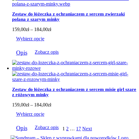
Opcje
można
wybrać
Zestaw do łóżeczka z ochraniaczem z sercem zwierzaki
na
polana z szarym minky
stronie
produktu
Zakres
159,00
zł
–
184,00
zł
cen:
Wybierz opcje
od
159,00zł
Ten
do
Opis
Zobacz opis
produkt
184,00zł
ma
wiele
wariantów.
Opcje
można
wybrać
Zestaw do łóżeczka z ochraniaczem z sercem misie girl szare
na
z różowym minky
stronie
produktu
Zakres
159,00
zł
–
184,00
zł
cen:
Wybierz opcje
od
159,00zł
Ten
do
Opis
Zobacz opis
1
2
…
17
Next
produkt
184,00zł
ma