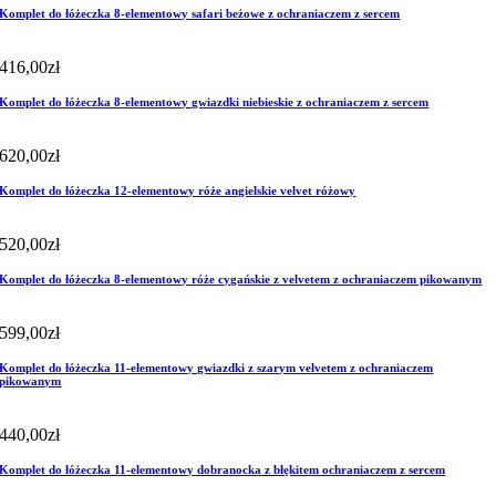
Komplet do łóżeczka 8-elementowy safari beżowe z ochraniaczem z sercem
416,00
zł
Komplet do łóżeczka 8-elementowy gwiazdki niebieskie z ochraniaczem z sercem
620,00
zł
Komplet do łóżeczka 12-elementowy róże angielskie velvet różowy
520,00
zł
Komplet do łóżeczka 8-elementowy róże cygańskie z velvetem z ochraniaczem pikowanym
599,00
zł
Komplet do łóżeczka 11-elementowy gwiazdki z szarym velvetem z ochraniaczem
pikowanym
440,00
zł
Komplet do łóżeczka 11-elementowy dobranocka z błękitem ochraniaczem z sercem