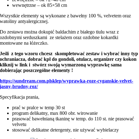
wewnętrzne – ok 85×58 cm
Wszystkie elementy są wykonane z bawełny 100 %, velvetem oraz
watoliny antyalergicznej.
Do zestawu można dokupić baldachim z białego tiulu wraz z
ozdobnymi serduszkami ze stelażem oraz ozdobne kokardki
montowane na łóżeczko.
Jeśli z tego wzoru chcesz skompletować zestaw i wybrać inny typ
ochraniacza, dobrać kpl do gondoli, otulacz, organizer czy kokon
kliknij w link i stwórz swoją wymarzoną wyprawkę sama
dobierając poszczególne elementy !
https://sundream.com.plsklep/wyprawka-roze-cyganskie-velvet-
jasny-brudny-roz/
Specyfikacja prania,
prać w pralce w temp 30 st
program delikatny, max 800 obr. wirowanie
prasować bawełnianą tkaninę w temp. do 110 st. nie prasować
velvetu
stosować delikatne detergenty, nie używać wybielaczy