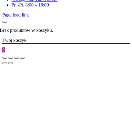
Pn.-Pt. 8:00 – 16:00
Page load link
Brak produktów w koszyku.
Twój koszyk
0
Go
to
Top