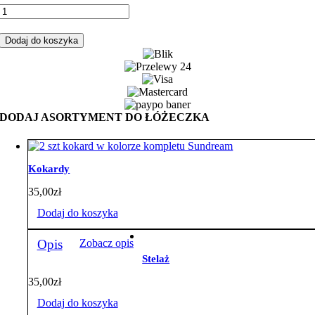
ilość
Komplet
do
Dodaj do koszyka
łóżeczka
7-
elementowy
róże
cygańskie
velvet
DODAJ ASORTYMENT DO ŁÓŻECZKA
jasny
brudny
róż
Kokardy
35,00
zł
Dodaj do koszyka
Opis
Zobacz opis
Stelaż
35,00
zł
Dodaj do koszyka