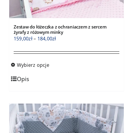
Zestaw do łóżeczka z ochraniaczem z sercem
żyrafy z różowym minky
Zakres
159,00
zł
–
184,00
zł
cen:
od
159,00zł
Wybierz opcje
do
Ten
184,00zł
Opis
produkt
ma
wiele
wariantów.
Opcje
można
wybrać