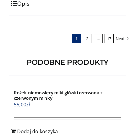
184,00zł
Opis
produkt
ma
wiele
wariantów.
1
2
…
17
Next
Opcje
można
wybrać
PODOBNE PRODUKTY
na
stronie
produktu
Rożek niemowlęcy miki główki czerwona z
czerwonym minky
55,00
zł
Dodaj do koszyka