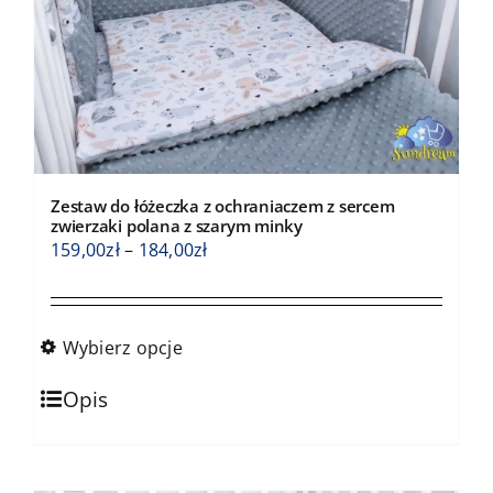
na
stronie
produktu
Zestaw do łóżeczka z ochraniaczem z sercem
zwierzaki polana z szarym minky
Zakres
159,00
zł
–
184,00
zł
cen:
od
159,00zł
Wybierz opcje
do
Ten
184,00zł
Opis
produkt
ma
wiele