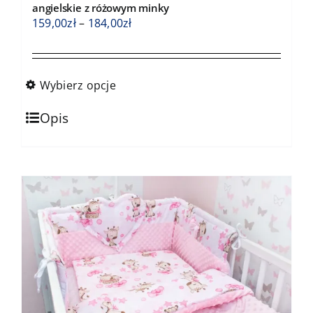
angielskie z różowym minky
Zakres
159,00
zł
–
184,00
zł
cen:
od
159,00zł
Wybierz opcje
do
Ten
184,00zł
Opis
produkt
ma
wiele
wariantów.
Opcje
można
wybrać
na
stronie
produktu