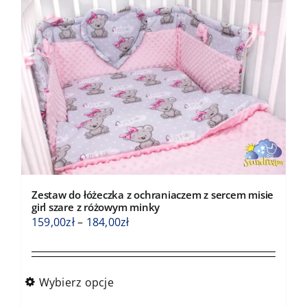
wariantów.
Opcje
można
wybrać
na
stronie
produktu
Zestaw do łóżeczka z ochraniaczem z sercem misie
girl szare z różowym minky
Zakres
159,00
zł
–
184,00
zł
cen:
od
159,00zł
Wybierz opcje
do
Ten