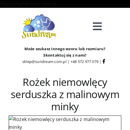
Skip
https://sundream.com.pl
to
content
Toggle
Navigat
Sklep
Może szukasz innego wzoru lub rozmiaru?
Skontaktuj się z nami!
sklep@sundream.com.pl
|
+48 572 977 079
|
Kategorie
Rożek niemowlęcy
Strefa Klienta
serduszka z malinowym
Informacje
minky
O Nas