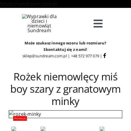
Skip
https://sundream.com.pl
to
content
Toggle
Navigat
Sklep
Może szukasz innego wzoru lub rozmiaru?
Skontaktuj się z nami!
sklep@sundream.com.pl
|
+48 572 977 079
|
Kategorie
Rożek niemowlęcy miś
Strefa Klienta
boy szary z granatowym
minky
Informacje
O Nas
Promocja!