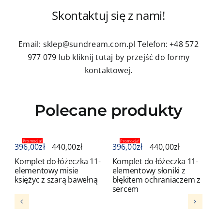
Skontaktuj się z nami!
Email: sklep@sundream.com.pl
Telefon: +48 572
977 079
lub kliknij tutaj by przejść do formy
kontaktowej.
Polecane produkty
Promocja!
Promocja!
396,00
zł
440,00
zł
396,00
zł
440,00
zł
3
Komplet do łóżeczka 11-
Komplet do łóżeczka 11-
K
elementowy misie
elementowy słoniki z
e
księżyc z szarą bawełną
błękitem ochraniaczem z
b
sercem
s