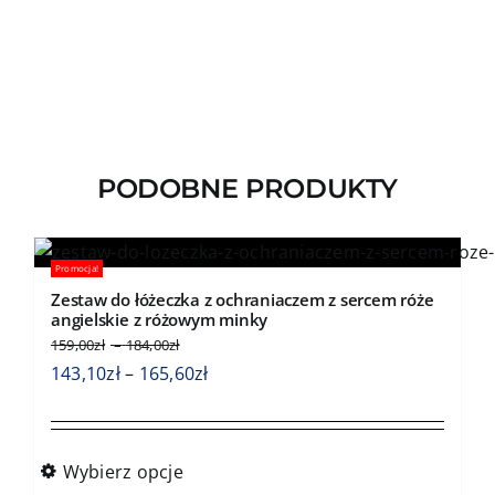
PODOBNE PRODUKTY
Promocja!
Zestaw do łóżeczka z ochraniaczem z sercem róże
angielskie z różowym minky
Zakres
159,00
zł
–
184,00
zł
cen:
Zakres
143,10
zł
–
165,60
zł
od
cen:
159,00zł
od
do
143,10zł
184,00zł
Wybierz opcje
do