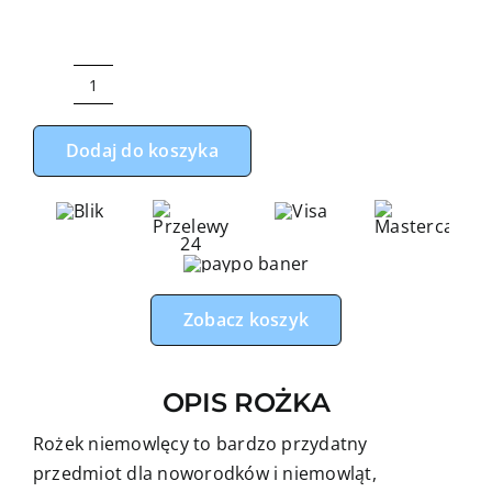
ilość
Rożek
Dodaj do koszyka
niemowlęcy
miś
boy
szary
z
granatowym
Zobacz koszyk
minky
OPIS ROŻKA
Rożek niemowlęcy to bardzo przydatny
przedmiot dla noworodków i niemowląt,