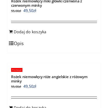
Rożek niemowlęcy miki główki czerwona z
czerwonym minky
49,50
zł
55,00
zł
Dodaj do koszyka
Opis
Promocja!
Rożek niemowlęcy róże angielskie z różowym
minky
49,50
zł
55,00
zł
Dodaj do koszyka