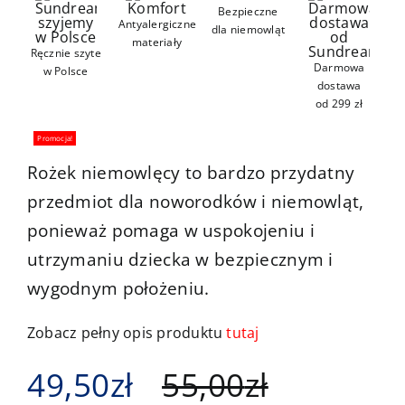
Bezpieczne
Kontakt
Antyalergiczne
dla niemowląt
materiały
Ręcznie szyte
Darmowa
w Polsce
dostawa
od 299 zł
Promocja!
Rożek niemowlęcy to bardzo przydatny
przedmiot dla noworodków i niemowląt,
ponieważ pomaga w uspokojeniu i
utrzymaniu dziecka w bezpiecznym i
wygodnym położeniu.
Zobacz pełny opis produktu
tutaj
49,50
zł
55,00
zł