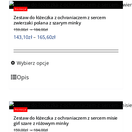
wariantów.
Promocja!
Opcje
Zestaw do łóżeczka z ochraniaczem z sercem
można
zwierzaki polana z szarym minky
wybrać
Zakres
159,00
zł
–
184,00
zł
cen:
na
Zakres
143,10
zł
–
165,60
zł
od
stronie
cen:
159,00zł
produktu
od
do
143,10zł
184,00zł
Wybierz opcje
do
Ten
165,60zł
Opis
produkt
ma
wiele
wariantów.
Promocja!
Opcje
Zestaw do łóżeczka z ochraniaczem z sercem misie
można
girl szare z różowym minky
wybrać
Zakres
159,00
zł
–
184,00
zł