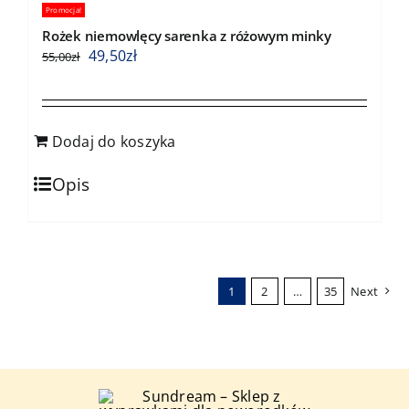
Promocja!
Rożek niemowlęcy sarenka z różowym minky
49,50
zł
55,00
zł
Dodaj do koszyka
Opis
1
2
…
35
Next