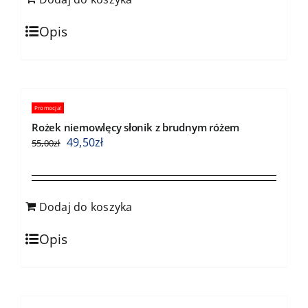
Opis
Promocja!
Rożek niemowlęcy słonik z brudnym różem
49,50
zł
55,00
zł
Dodaj do koszyka
Opis