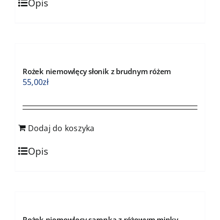
Opis
Rożek niemowlęcy słonik z brudnym różem
55,00
zł
Dodaj do koszyka
Opis
Rożek niemowlęcy sarenka z różowym minky