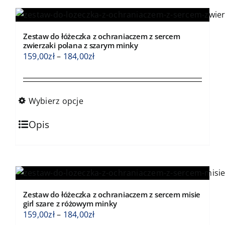
wiele
wariantów.
Opcje
Zestaw do łóżeczka z ochraniaczem z sercem
można
zwierzaki polana z szarym minky
wybrać
Zakres
159,00
zł
–
184,00
zł
na
cen:
stronie
od
produktu
159,00zł
Wybierz opcje
do
Ten
184,00zł
Opis
produkt
ma
wiele
wariantów.
Opcje
Zestaw do łóżeczka z ochraniaczem z sercem misie
można
girl szare z różowym minky
wybrać
Zakres
159,00
zł
–
184,00
zł