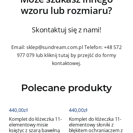
wzoru lub rozmiaru?
Skontaktuj się z nami!
Email: sklep@sundream.com.pl
Telefon: +48 572
977 079
lub kliknij tutaj by przejść do formy
kontaktowej.
Polecane produkty
440,00
zł
440,00
zł
4
Komplet do łóżeczka 11-
Komplet do łóżeczka 11-
K
elementowy misie
elementowy słoniki z
e
księżyc z szarą bawełną
błękitem ochraniaczem z
b