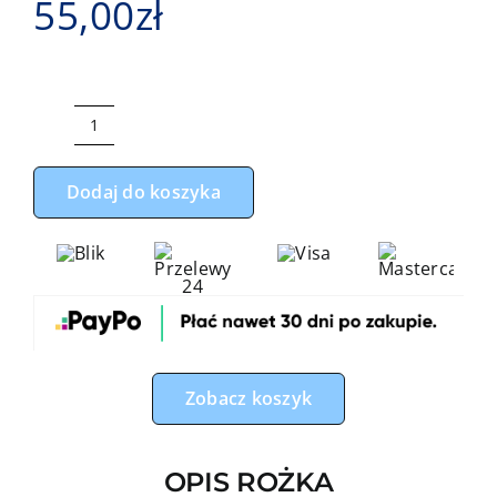
55,00
zł
ilość
Rożek
Dodaj do koszyka
niemowlęcy
miś
boy
niebieskie
z
niebieskim
minky
Zobacz koszyk
OPIS ROŻKA