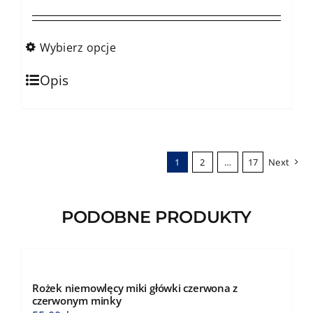
na
cen:
stronie
od
produktu
159,00zł
Wybierz opcje
do
Ten
184,00zł
Opis
produkt
ma
wiele
wariantów.
1
2
…
17
Next
Opcje
można
wybrać
PODOBNE PRODUKTY
na
stronie
produktu
Rożek niemowlęcy miki główki czerwona z
czerwonym minky