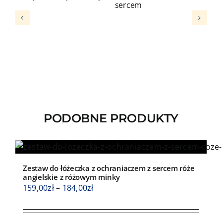
sercem
s
PODOBNE PRODUKTY
Zestaw do łóżeczka z ochraniaczem z sercem róże
angielskie z różowym minky
Zakres
159,00
zł
–
184,00
zł
cen:
od