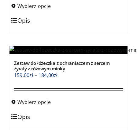
159,00zł
Wybierz opcje
do
Ten
184,00zł
Opis
produkt
ma
wiele
wariantów.
Opcje
Zestaw do łóżeczka z ochraniaczem z sercem
można
żyrafy z różowym minky
wybrać
Zakres
159,00
zł
–
184,00
zł
na
cen:
stronie
od
produktu
159,00zł
Wybierz opcje
do
Ten
184,00zł
Opis
produkt
ma