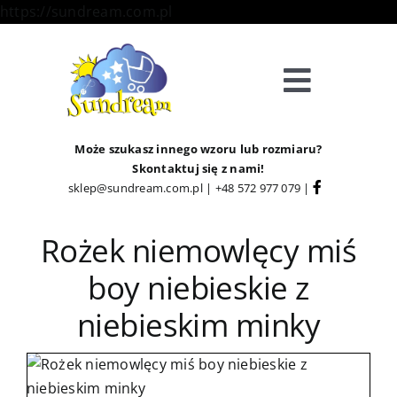
Skip
https://sundream.com.pl
to
content
Toggle
Navigat
Sklep
Może szukasz innego wzoru lub rozmiaru?
Skontaktuj się z nami!
sklep@sundream.com.pl
|
+48 572 977 079
|
Kategorie
Rożek niemowlęcy miś
Strefa Klienta
boy niebieskie z
Informacje
niebieskim minky
O Nas