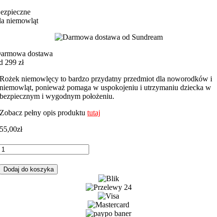
ezpieczne
la niemowląt
armowa dostawa
d 299 zł
Rożek niemowlęcy to bardzo przydatny przedmiot dla noworodków i
niemowląt, ponieważ pomaga w uspokojeniu i utrzymaniu dziecka w
bezpiecznym i wygodnym położeniu.
Zobacz pełny opis produktu
tutaj
55,00
zł
ilość
Rożek
niemowlęcy
Dodaj do koszyka
miętowy
garden
z
miętowym
minky