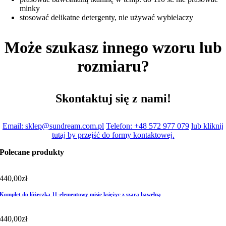
minky
stosować delikatne detergenty, nie używać wybielaczy
Może szukasz innego wzoru lub
rozmiaru?
Skontaktuj się z nami!
Email: sklep@sundream.com.pl
Telefon: +48 572 977 079
lub kliknij
tutaj by przejść do formy kontaktowej.
Polecane produkty
440,00
zł
Komplet do łóżeczka 11-elementowy misie księżyc z szarą bawełną
440,00
zł