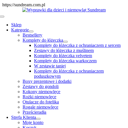
Skip
https://sundream.com.pl
to
content
Toggle
Navigation
Sklep
Kategorie
Bestsellery
Komplety do łóżeczka
Komplety do łóżeczka z ochraniaczem z sercem
Zestawy do łóżeczka z muślinem
Komplety do łóżeczka velvetem
Komplety do łóżeczka warkoczem
W zestawie taniej
Komplety do łóżeczka z ochraniaczem
poduszkowym
Boxy prezentowe i dodatki
Zestawy do gondoli
Kokony niemowlęce
Rożki niemowlęce
Otulacze do fotelika
Rogale niemowlęce
Prześcieradła
Strefa Klienta
Moje konto
Koszyk