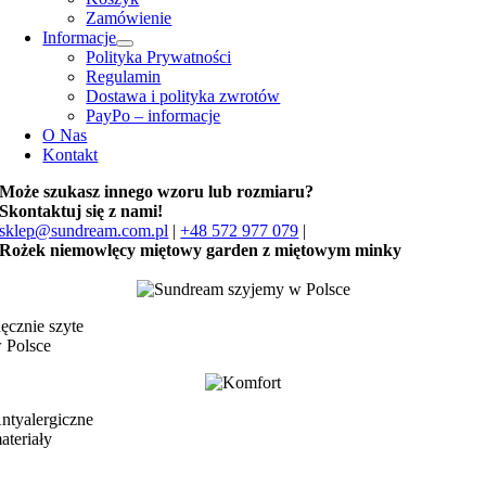
Zamówienie
Informacje
Polityka Prywatności
Regulamin
Dostawa i polityka zwrotów
PayPo – informacje
O Nas
Kontakt
Może szukasz innego wzoru lub rozmiaru?
Skontaktuj się z nami!
sklep@sundream.com.pl
|
+48 572 977 079
|
Rożek niemowlęcy miętowy garden z miętowym minky
ęcznie szyte
 Polsce
ntyalergiczne
ateriały