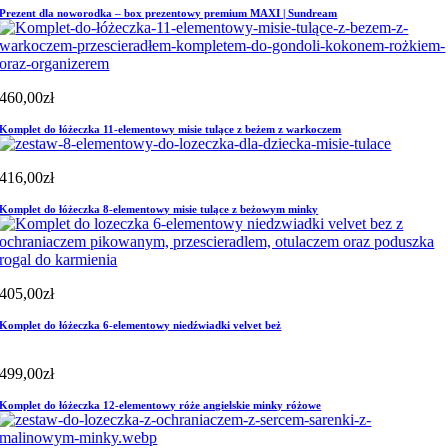
Prezent dla noworodka – box prezentowy premium MAXI | Sundream
460,00
zł
Komplet do łóżeczka 11-elementowy misie tulące z beżem z warkoczem
416,00
zł
Komplet do łóżeczka 8-elementowy misie tulące z beżowym minky
405,00
zł
Komplet do łóżeczka 6-elementowy niedźwiadki velvet beż
499,00
zł
Komplet do łóżeczka 12-elementowy róże angielskie minky różowe