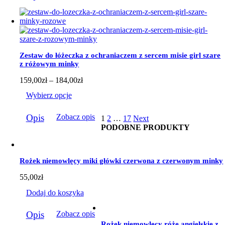
184,00zł
ma
wiele
wariantów.
Opcje
można
wybrać
Zestaw do łóżeczka z ochraniaczem z sercem misie girl szare
na
z różowym minky
stronie
produktu
Zakres
159,00
zł
–
184,00
zł
cen:
Wybierz opcje
od
159,00zł
Ten
do
Opis
Zobacz opis
1
2
…
17
Next
produkt
184,00zł
PODOBNE PRODUKTY
ma
wiele
wariantów.
Opcje
Rożek niemowlęcy miki główki czerwona z czerwonym minky
można
wybrać
55,00
zł
na
stronie
Dodaj do koszyka
produktu
Opis
Zobacz opis
Rożek niemowlęcy róże angielskie z