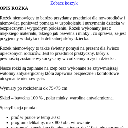
Zobacz koszyk
OPIS ROŻKA
Rożek niemowlęcy to bardzo przydatny przedmiot dla noworodków i
niemowląt, ponieważ pomaga w uspokojeniu i utrzymaniu dziecka w
bezpiecznym i wygodnym położeniu. Rożek wykonany jest z
miękkiego materiału, takiego jak bawełna i minky , co sprawia, że jest
przyjemny w dotyku dla delikatnej skóry dziecka.
Rożek niemowlęcy to także świetny pomysł na prezent dla świeżo
upieczonych rodziców. Jest to przedmiot praktyczny, który z
pewnością zostanie wykorzystany w codziennym życiu dziecka.
Nasze rożki są zapinane na rzep oraz wykonane ze sztywmiejszej
watoliny antyalergicznej która zapewnia bezpieczne i komfortowe
utrzymanie niemowlęcia.
Wymiary po rozłożeniu ok 75×75 cm
Skład – bawełna 100 % , polar minky, warolina antyalergiczna.
Specyfikacja prania :
prać w pralce w temp 30 st
program delikatny, max 800 obr. wirowanie
prasować bawełnianą tkaninę w temp. do 110 st. nie prasować