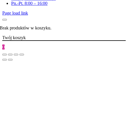
Pn.-Pt. 8:00 – 16:00
Page load link
Brak produktów w koszyku.
Twój koszyk
0
Go
to
Top