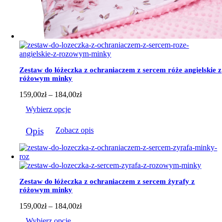
Zestaw do łóżeczka z ochraniaczem z sercem róże angielskie z
różowym minky
Zakres
159,00
zł
–
184,00
zł
cen:
Wybierz opcje
od
159,00zł
Ten
do
Opis
Zobacz opis
produkt
184,00zł
ma
wiele
wariantów.
Opcje
można
Zestaw do łóżeczka z ochraniaczem z sercem żyrafy z
wybrać
różowym minky
na
stronie
Zakres
159,00
zł
–
184,00
zł
produktu
cen:
Wybierz opcje