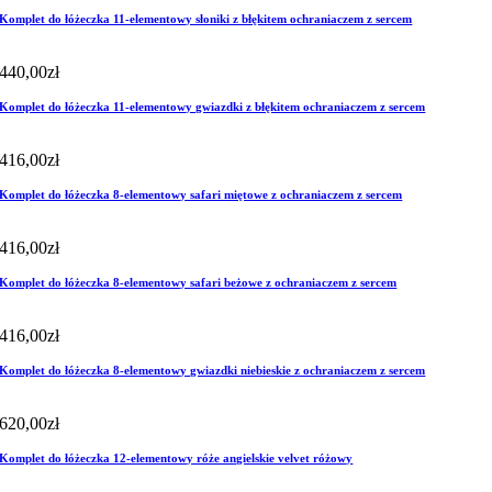
Komplet do łóżeczka 11-elementowy słoniki z błękitem ochraniaczem z sercem
440,00
zł
Komplet do łóżeczka 11-elementowy gwiazdki z błękitem ochraniaczem z sercem
416,00
zł
Komplet do łóżeczka 8-elementowy safari miętowe z ochraniaczem z sercem
416,00
zł
Komplet do łóżeczka 8-elementowy safari beżowe z ochraniaczem z sercem
416,00
zł
Komplet do łóżeczka 8-elementowy gwiazdki niebieskie z ochraniaczem z sercem
620,00
zł
Komplet do łóżeczka 12-elementowy róże angielskie velvet różowy