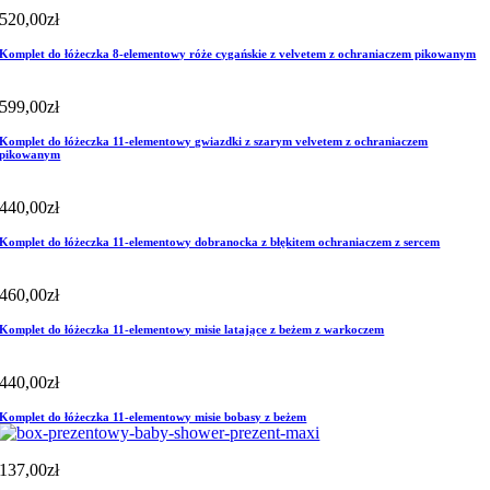
520,00
zł
Komplet do łóżeczka 8-elementowy róże cygańskie z velvetem z ochraniaczem pikowanym
599,00
zł
Komplet do łóżeczka 11-elementowy gwiazdki z szarym velvetem z ochraniaczem
pikowanym
440,00
zł
Komplet do łóżeczka 11-elementowy dobranocka z błękitem ochraniaczem z sercem
460,00
zł
Komplet do łóżeczka 11-elementowy misie latające z beżem z warkoczem
440,00
zł
Komplet do łóżeczka 11-elementowy misie bobasy z beżem
137,00
zł