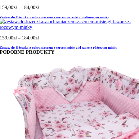
Zakres
159,00
zł
–
184,00
zł
cen:
Zestaw do łóżeczka z ochraniaczem z sercem sarenki z malinowym minky
od
159,00zł
do
184,00zł
Zakres
159,00
zł
–
184,00
zł
cen:
Zestaw do łóżeczka z ochraniaczem z sercem misie girl szare z różowym minky
od
PODOBNE PRODUKTY
159,00zł
do
184,00zł