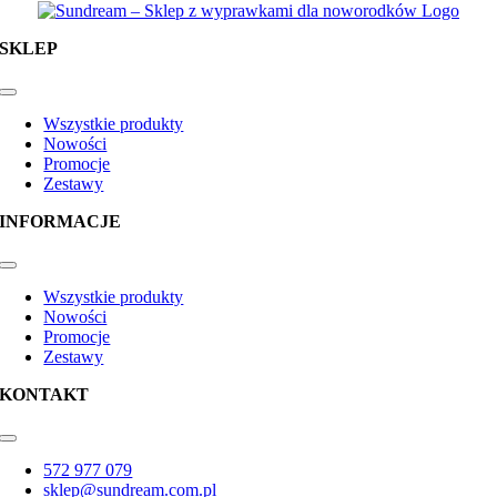
SKLEP
Toggle
Navigation
Wszystkie produkty
Nowości
Promocje
Zestawy
INFORMACJE
Toggle
Navigation
Wszystkie produkty
Nowości
Promocje
Zestawy
KONTAKT
Toggle
Navigation
572 977 079
sklep@sundream.com.pl