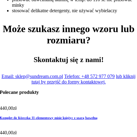
minky
stosować delikatne detergenty, nie używać wybielaczy
Może szukasz innego wzoru lub
rozmiaru?
Skontaktuj się z nami!
Email: sklep@sundream.com.pl
Telefon: +48 572 977 079
lub kliknij
tutaj by przejść do formy kontaktowej.
Polecane produkty
440,00
zł
Komplet do łóżeczka 11-elementowy misie księżyc z szarą bawełną
440,00
zł