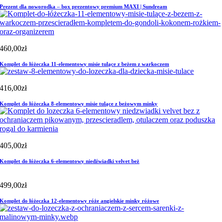
Prezent dla noworodka – box prezentowy premium MAXI | Sundream
460,00
zł
Komplet do łóżeczka 11-elementowy misie tulące z beżem z warkoczem
416,00
zł
Komplet do łóżeczka 8-elementowy misie tulące z beżowym minky
405,00
zł
Komplet do łóżeczka 6-elementowy niedźwiadki velvet beż
499,00
zł
Komplet do łóżeczka 12-elementowy róże angielskie minky różowe