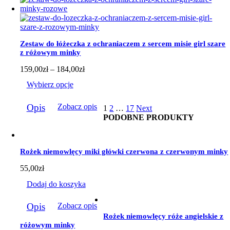
wiele
wariantów.
Opcje
można
wybrać
Zestaw do łóżeczka z ochraniaczem z sercem misie girl szare
na
z różowym minky
stronie
produktu
Zakres
159,00
zł
–
184,00
zł
cen:
Wybierz opcje
od
159,00zł
Ten
do
Opis
Zobacz opis
1
2
…
17
Next
produkt
184,00zł
PODOBNE PRODUKTY
ma
wiele
wariantów.
Opcje
Rożek niemowlęcy miki główki czerwona z czerwonym minky
można
wybrać
55,00
zł
na
stronie
Dodaj do koszyka
produktu
Opis
Zobacz opis
Rożek niemowlęcy róże angielskie z
różowym minky