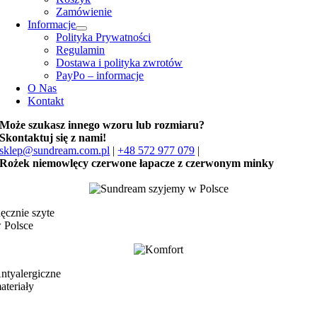
Zamówienie
Informacje
Polityka Prywatności
Regulamin
Dostawa i polityka zwrotów
PayPo – informacje
O Nas
Kontakt
Może szukasz innego wzoru lub rozmiaru?
Skontaktuj się z nami!
sklep@sundream.com.pl
|
+48 572 977 079
|
Rożek niemowlęcy czerwone łapacze z czerwonym minky
ęcznie szyte
 Polsce
ntyalergiczne
ateriały