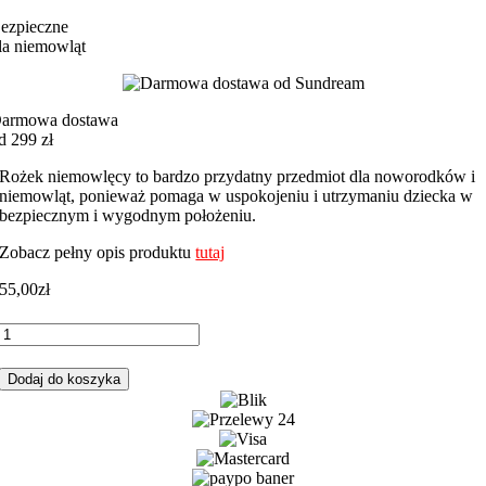
ezpieczne
la niemowląt
armowa dostawa
d 299 zł
Rożek niemowlęcy to bardzo przydatny przedmiot dla noworodków i
niemowląt, ponieważ pomaga w uspokojeniu i utrzymaniu dziecka w
bezpiecznym i wygodnym położeniu.
Zobacz pełny opis produktu
tutaj
55,00
zł
ilość
Rożek
niemowlęcy
Dodaj do koszyka
czerwone
łapacze
z
czerwonym
minky