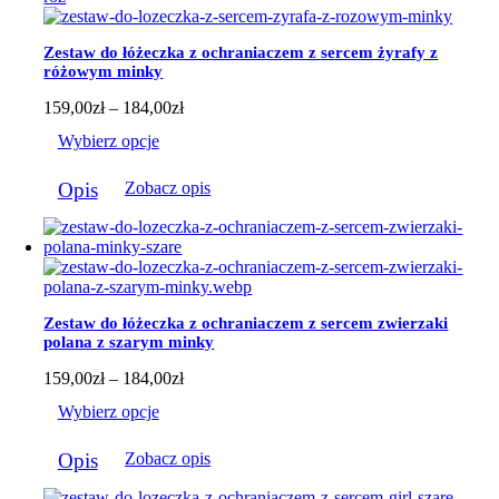
wariantów.
Opcje
można
Zestaw do łóżeczka z ochraniaczem z sercem żyrafy z
wybrać
różowym minky
na
stronie
Zakres
159,00
zł
–
184,00
zł
produktu
cen:
Wybierz opcje
od
159,00zł
Ten
do
Opis
Zobacz opis
produkt
184,00zł
ma
wiele
wariantów.
Opcje
można
wybrać
Zestaw do łóżeczka z ochraniaczem z sercem zwierzaki
na
polana z szarym minky
stronie
produktu
Zakres
159,00
zł
–
184,00
zł
cen:
Wybierz opcje
od
159,00zł
Ten
do
Opis
Zobacz opis
produkt
184,00zł
ma