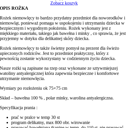
Zobacz koszyk
OPIS ROŻKA
Rożek niemowlęcy to bardzo przydatny przedmiot dla noworodków i
niemowląt, ponieważ pomaga w uspokojeniu i utrzymaniu dziecka w
bezpiecznym i wygodnym położeniu. Rożek wykonany jest z
miękkiego materiału, takiego jak bawełna i minky , co sprawia, że jest
przyjemny w dotyku dla delikatnej skóry dziecka.
Rożek niemowlęcy to także świetny pomysł na prezent dla świeżo
upieczonych rodziców. Jest to przedmiot praktyczny, który z
pewnością zostanie wykorzystany w codziennym życiu dziecka.
Nasze rożki są zapinane na rzep oraz wykonane ze sztywmiejszej
watoliny antyalergicznej która zapewnia bezpieczne i komfortowe
utrzymanie niemowlęcia.
Wymiary po rozłożeniu ok 75×75 cm
Skład – bawełna 100 % , polar minky, warolina antyalergiczna.
Specyfikacja prania :
prać w pralce w temp 30 st
program delikatny, max 800 obr. wirowanie
prasować bawełnianą tkaninę w temp. do 110 st. nie prasować