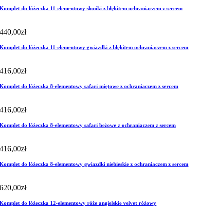
Komplet do łóżeczka 11-elementowy słoniki z błękitem ochraniaczem z sercem
440,00
zł
Komplet do łóżeczka 11-elementowy gwiazdki z błękitem ochraniaczem z sercem
416,00
zł
Komplet do łóżeczka 8-elementowy safari miętowe z ochraniaczem z sercem
416,00
zł
Komplet do łóżeczka 8-elementowy safari beżowe z ochraniaczem z sercem
416,00
zł
Komplet do łóżeczka 8-elementowy gwiazdki niebieskie z ochraniaczem z sercem
620,00
zł
Komplet do łóżeczka 12-elementowy róże angielskie velvet różowy