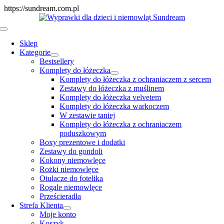
Skip
https://sundream.com.pl
to
content
Toggle
Navigation
Sklep
Kategorie
Bestsellery
Komplety do łóżeczka
Komplety do łóżeczka z ochraniaczem z sercem
Zestawy do łóżeczka z muślinem
Komplety do łóżeczka velvetem
Komplety do łóżeczka warkoczem
W zestawie taniej
Komplety do łóżeczka z ochraniaczem
poduszkowym
Boxy prezentowe i dodatki
Zestawy do gondoli
Kokony niemowlęce
Rożki niemowlęce
Otulacze do fotelika
Rogale niemowlęce
Prześcieradła
Strefa Klienta
Moje konto
Koszyk