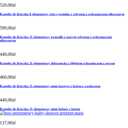
520,00
zł
Komplet do łóżeczka 8-elementowy róże cygańskie z velvetem z ochraniaczem pikowanym
599,00
zł
Komplet do łóżeczka 11-elementowy gwiazdki z szarym velvetem z ochraniaczem
pikowanym
440,00
zł
Komplet do łóżeczka 11-elementowy dobranocka z błękitem ochraniaczem z sercem
460,00
zł
Komplet do łóżeczka 11-elementowy misie latające z beżem z warkoczem
440,00
zł
Komplet do łóżeczka 11-elementowy misie bobasy z beżem
137,00
zł