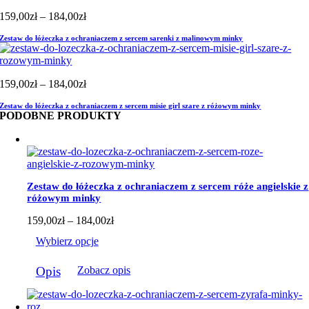
Zakres
159,00
zł
–
184,00
zł
cen:
Zestaw do łóżeczka z ochraniaczem z sercem sarenki z malinowym minky
od
159,00zł
do
184,00zł
Zakres
159,00
zł
–
184,00
zł
cen:
Zestaw do łóżeczka z ochraniaczem z sercem misie girl szare z różowym minky
od
PODOBNE PRODUKTY
159,00zł
do
184,00zł
Zestaw do łóżeczka z ochraniaczem z sercem róże angielskie z
różowym minky
Zakres
159,00
zł
–
184,00
zł
cen:
Wybierz opcje
od
159,00zł
Ten
do
Opis
Zobacz opis
produkt
184,00zł
ma
wiele